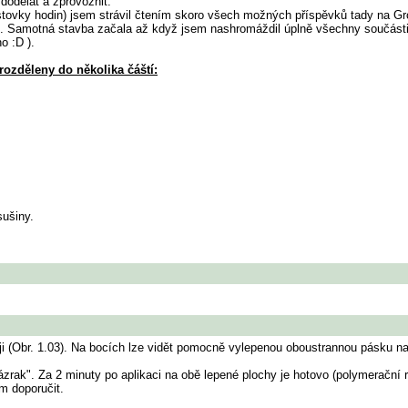
 dodělat a zprovoznit.
 stovky hodin) jsem strávil čtením skoro všech možných příspěvků tady na G
 Samotná stavba začala až když jsem nashromáždil úplně všechny součásti 
o :D ).
rozděleny do několika čáští:
sušiny.
ji (Obr. 1.03). Na bocích lze vidět pomocně vylepenou oboustrannou pásku na
 "zázrak". Za 2 minuty po aplikaci na obě lepené plochy je hotovo (polymeračn
m doporučit.