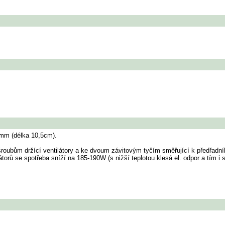
6mm (délka 10,5cm).
bům držící ventilátory a ke dvoum závitovým tyčím směřující k předřadníku
torů se spotřeba sníží na 185-190W (s nižší teplotou klesá el. odpor a tím i s