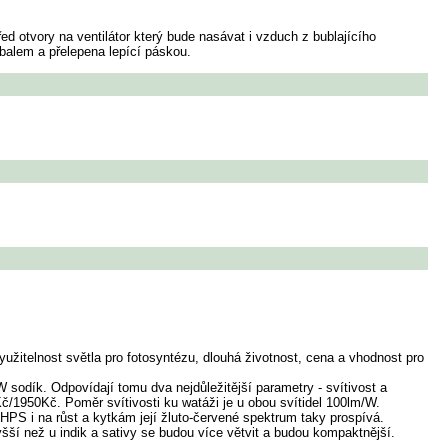
d otvory na ventilátor který bude nasávat i vzduch z bublajícího
obalem a přelepena lepící páskou.
využitelnost světla pro fotosyntézu, dlouhá životnost, cena a vhodnost pro
 sodík. Odpovídají tomu dva nejdůležitější parametry - svítivost a
1950Kč. Poměr svítivosti ku watáži je u obou svítidel 100lm/W.
PS i na růst a kytkám její žluto-červené spektrum taky prospívá.
ší než u indik a sativy se budou více větvit a budou kompaktnější.