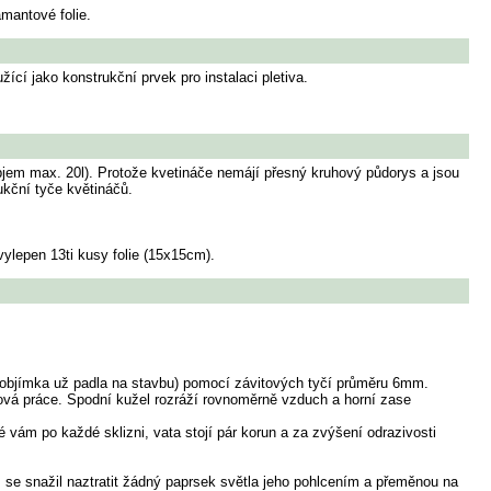
mantové folie.
í jako konstrukční prvek pro instalaci pletiva.
jem max. 20l). Protože kvetináče nemájí přesný kruhový půdorys a jsou
ukční tyče květináčů.
vylepen 13ti kusy folie (15x15cm).
 a objímka už padla na stavbu) pomocí závitových tyčí průměru 6mm.
ková práce. Spodní kužel rozráží rovnoměrně vzduch a horní zase
é vám po každé sklizni, vata stojí pár korun a za zvýšení odrazivosti
em se snažil naztratit žádný paprsek světla jeho pohlcením a přeměnou na