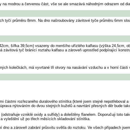
rky na modrou a červenou část, vše se ale smazává náhodným odrazem od dia
ch tyčí průměru 8mm. Na dno našroubovány závitové tyče průměru 6mm sloužíc
2cm, šířka 39,5cm) vsazeny do menšího uřízlého kalfasu (výška 24,5cm, ob
ná závitová tyč bránící roztahu kalfasu a zároveň uprostřed podpírající konstr
ných kolečkách, má vyvrtané tři otvory na nasávání vzduchu a v horní části 
nými částmi rozřezaného duralového stínítka (které jsem stejně nepotřeboval
á úprava nýtováním do dvou stejných kuželů a navrtání přesných děr bude ta
odstraňuje vzniklé oxidy a sulfidy) a doleštěny flanelem. Doporučuji toto tak
í a vyleštění už po třech měsících skladování stínítka.
ilní dno a zároveň zabrání průsvitu světla do roztoku. Ve všech případech js