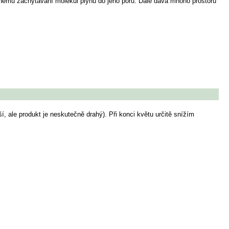
dnému zachytávání molekul plynů do jeho pórů. Dále dává mnoho prostoru
, ale produkt je neskutečně drahý). Při konci květu určitě snížím