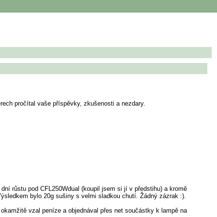
ech pročítal vaše příspěvky, zkušenosti a nezdary.
 dní růstu pod CFL250Wdual (koupil jsem si jí v předstihu) a kromě
ýsledkem bylo 20g sušiny s velmi sladkou chutí. Žádný zázrak :).
 okamžitě vzal peníze a objednával přes net součástky k lampě na