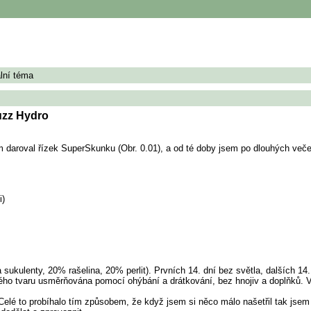
ální téma
zz Hydro
daroval řízek SuperSkunku (Obr. 0.01), a od té doby jsem po dlouhých večer
i)
ukulenty, 20% rašelina, 20% perlit). Prvních 14. dní bez světla, dalších 14.
ého tvaru usměrňována pomocí ohýbání a drátkování, bez hnojiv a doplňků. V
elé to probíhalo tím způsobem, že když jsem si něco málo našetřil tak jsem