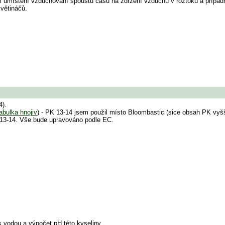
ém umístění vzduchování spoustu času na zdržení vzduchu v roztoku a přípa
květináčů.
4).
tabulka hnojiv
) - PK 13-14 jsem použil místo Bloombastic (sice obsah PK vyšší
 13-14. Vše bude upravováno podle EC.
vodou a výpočet pH této kyseliny .