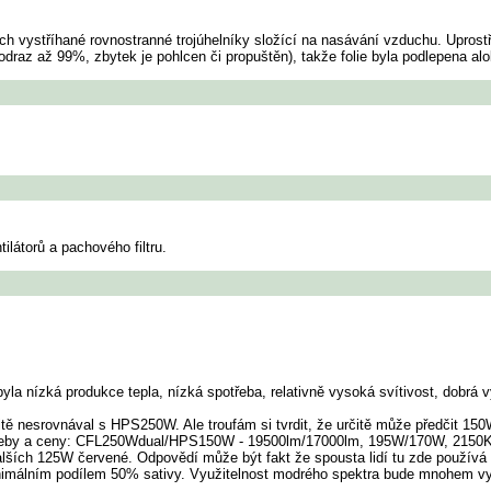
h vystříhané rovnostranné trojúhelníky složící na nasávání vzduchu. Uprostře
 odraz až 99%, zbytek je pohlcen či propuštěn), takže folie byla podlepena al
látorů a pachového filtru.
byla nízká produkce tepla, nízká spotřeba, relativně vysoká svítivost, dobrá 
tě nesrovnával s HPS250W. Ale troufám si tvrdit, že určitě může předčit 150W
potřeby a ceny: CFL250Wdual/HPS150W - 19500lm/17000lm, 195W/170W, 2150Kč/
ších 125W červené. Odpovědí může být fakt že spousta lidí tu zde používá H
inimálním podílem 50% sativy. Využitelnost modrého spektra bude mnohem vyš