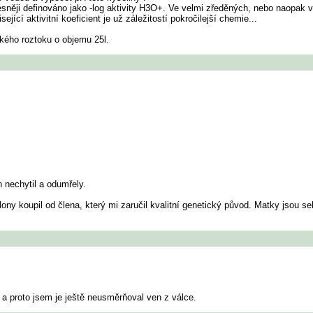
esněji definováno jako -log aktivity H3O+. Ve velmi zředěných, nebo naopak 
isející aktivitní koeficient je už záležitostí pokročilejší chemie...
ého roztoku o objemu 25l.
nechytil a odumřely.
y koupil od člena, který mi zaručil kvalitní genetický původ. Matky jsou s
 a proto jsem je ještě neusměrňoval ven z válce.