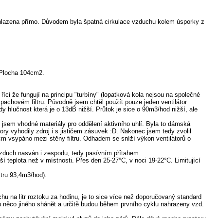
chlazena přímo. Důvodem byla špatná cirkulace vzduchu kolem úsporky z
 Plocha 104cm2.
 že fungují na principu "turbíny" (lopatková kola nejsou na společné
v pachovém filtru. Původně jsem chtěl použít pouze jeden ventilátor
hlučnost která je o 13dB nižší. Průtok je sice o 90m3/hod nižší, ale
 jsem vhodné materiály pro oddělení aktivního uhlí. Byla to dámská
ry vyhodily zdroj i s jističem zásuvek :D. Nakonec jsem tedy zvolil
cm vsypáno mezi stěny filtru. Odhadem se sníží výkon ventilátorů o
 vzduch nasván i zespodu, tedy pasívním přítahem.
í teplota než v místnosti. Přes den 25-27°C, v noci 19-22°C. Limitující
tru 93,4m3/hod).
u na litr roztoku za hodinu, je to sice více než doporučovaný standard
su něco jiného shánět a určitě budou během prvního cyklu nahrazeny vzd.