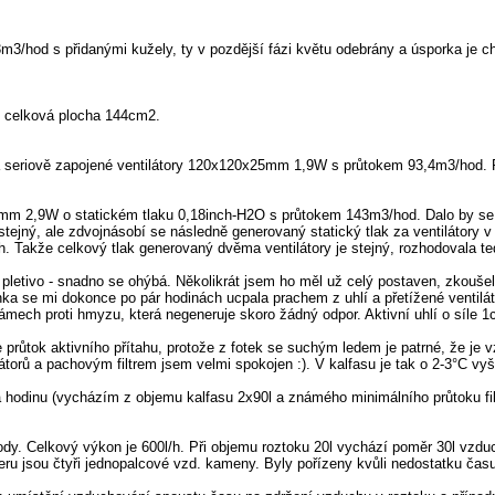
m3/hod s přidanými kužely, ty v pozdější fázi květu odebrány a úsporka je 
, celková plocha 144cm2.
dva seriově zapojené ventilátory 120x120x25mm 1,9W s průtokem 93,4m3/hod.
 2,9W o statickém tlaku 0,18inch-H2O s průtokem 143m3/hod. Dalo by se říci
 stejný, ale zdvojnásobí se následně generovaný statický tlak za ventilátory 
kže celkový tlak generovaný dvěma ventilátory je stejný, rozhodovala tedy 
 pletivo - snadno se ohýbá. Několikrát jsem ho měl už celý postaven, zkoušel
ka se mi dokonce po pár hodinách ucpala prachem z uhlí a přetížené ventiláto
mech proti hmyzu, která negeneruje skoro žádný odpor. Aktivní uhlí o síle 1
 průtok aktivního přítahu, protože z fotek se suchým ledem je patrné, že je
átorů a pachovým filtrem jsem velmi spokojen :). V kalfasu je tak o 2-3°C vyšš
odinu (vycházím z objemu kalfasu 2x90l a známého minimálního průtoku fil
y. Celkový výkon je 600l/h. Při objemu roztoku 20l vychází poměr 30l vzduch
leru jsou čtyři jednopalcové vzd. kameny. Byly pořízeny kvůli nedostatku ča