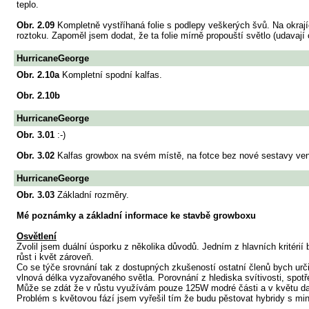
teplo.
Obr. 2.09
Kompletně vystříhaná folie s podlepy veškerých švů. Na okrajíc
roztoku. Zapoměl jsem dodat, že ta folie mírně propouští světlo (udavají
HurricaneGeorge
Obr. 2.10a
Kompletní spodní kalfas.
Obr. 2.10b
HurricaneGeorge
Obr. 3.01
:-)
Obr. 3.02
Kalfas growbox na svém místě, na fotce bez nové sestavy venti
HurricaneGeorge
Obr. 3.03
Základní rozměry.
Mé poznámky a základní informace ke stavbě growboxu
Osvětlení
Zvolil jsem duální úsporku z několika důvodů. Jedním z hlavních kritérií 
růst i květ zároveň.
Co se týče srovnání tak z dostupných zkušeností ostatní členů bych urči
vlnová délka vyzařovaného světla. Porovnání z hlediska svítivosti, s
Může se zdát že v růstu využívám pouze 125W modré části a v květu dal
Problém s květovou fází jsem vyřešil tím že budu pěstovat hybridy s m