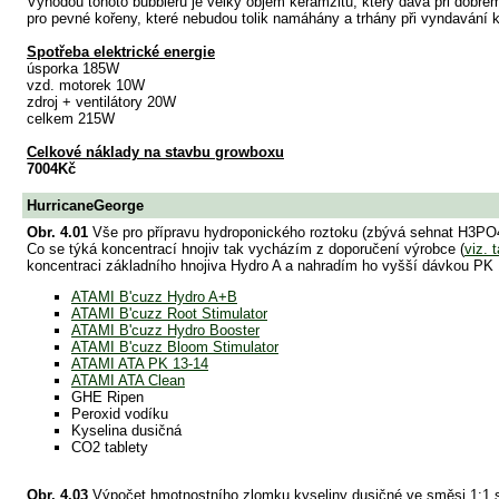
Výhodou tohoto bubbleru je velký objem keramzitu, který dává při dobr
pro pevné kořeny, které nebudou tolik namáhány a trhány při vyndavání 
Spotřeba elektrické energie
úsporka 185W
vzd. motorek 10W
zdroj + ventilátory 20W
celkem 215W
Celkové náklady na stavbu growboxu
7004Kč
HurricaneGeorge
Obr. 4.01
Vše pro přípravu hydroponického roztoku (zbývá sehnat H3PO
Co se týká koncentrací hnojiv tak vycházím z doporučení výrobce (
viz. 
koncentraci základního hnojiva Hydro A a nahradím ho vyšší dávkou PK
ATAMI B'cuzz Hydro A+B
ATAMI B'cuzz Root Stimulator
ATAMI B'cuzz Hydro Booster
ATAMI B'cuzz Bloom Stimulator
ATAMI ATA PK 13-14
ATAMI ATA Clean
GHE Ripen
Peroxid vodíku
Kyselina dusičná
CO2 tablety
Obr. 4.03
Výpočet hmotnostního zlomku kyseliny dusičné ve směsi 1:1 s 