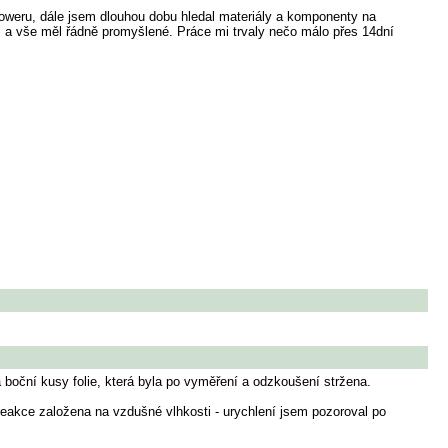
roweru, dále jsem dlouhou dobu hledal materiály a komponenty na
a vše měl řádně promyšlené. Práce mi trvaly nečo málo přes 14dní
 boční kusy folie, která byla po vyměření a odzkoušení stržena.
í reakce založena na vzdušné vlhkosti - urychlení jsem pozoroval po