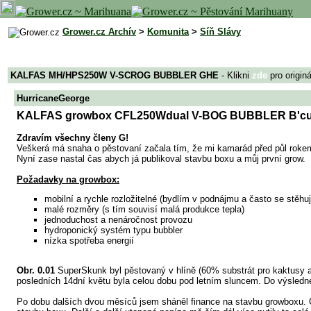
Grower.cz Archív
>
Komunita
>
Síň Slávy
KALFAS MH/HPS250W V-SCROG BUBBLER GHE
- Klikni
zde
pro origin
HurricaneGeorge
KALFAS growbox CFL250Wdual V-BOG BUBBLER B'cu
Zdravím všechny členy G!
Veškerá má snaha o pěstovaní začala tím, že mi kamarád před půl rokem 
Nyní zase nastal čas abych já publikoval stavbu boxu a můj první grow.
Požadavky na growbox:
mobilní a rychle rozložitelné (bydlím v podnájmu a často se stěhuj
malé rozměry (s tím souvisí malá produkce tepla)
jednoduchost a nenáročnost provozu
hydroponický systém typu bubbler
nízka spotřeba energií
Obr. 0.01
SuperSkunk byl pěstovaný v hlíně (60% substrát pro kaktusy a s
posledních 14dní květu byla celou dobu pod letním sluncem. Do výsledn
Po dobu dalších dvou měsíců jsem sháněl finance na stavbu growboxu. C