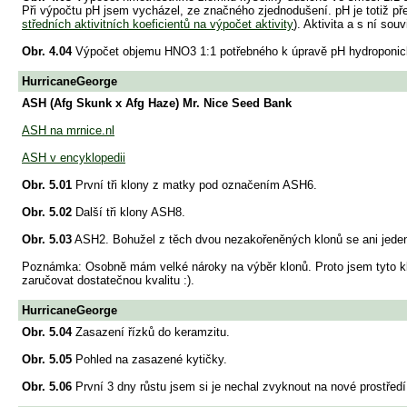
Při výpočtu pH jsem vycházel, ze značného zjednodušení. pH je totiž př
středních aktivitních koeficientů na výpočet aktivity
). Aktivita a s ní souv
Obr. 4.04
Výpočet objemu HNO3 1:1 potřebného k úpravě pH hydroponick
HurricaneGeorge
ASH (Afg Skunk x Afg Haze) Mr. Nice Seed Bank
ASH na mrnice.nl
ASH v encyklopedii
Obr. 5.01
První tři klony z matky pod označením ASH6.
Obr. 5.02
Další tři klony ASH8.
Obr. 5.03
ASH2. Bohužel z těch dvou nezakořeněných klonů se ani jeden 
Poznámka: Osobně mám velké nároky na výběr klonů. Proto jsem tyto klon
zaručovat dostatečnou kvalitu :).
HurricaneGeorge
Obr. 5.04
Zasazení řízků do keramzitu.
Obr. 5.05
Pohled na zasazené kytičky.
Obr. 5.06
První 3 dny růstu jsem si je nechal zvyknout na nové prostředí