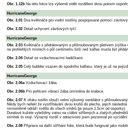
Obr. 1.12b
Na této fotce lze výborně vidět rozdělení dvou polovin úspo
HurricaneGeorge
Obr. 2.01
Dva květináče pro vodní rostliny pospojované pomocí závitový
Obr. 2.02
Detail uchycení závitových tyčí.
HurricaneGeorge
Obr. 2.03
Květináče s přidrátovaným a přišroubovaným pletivem (výška 4
na protilehlých místech o půl centimetru širší než kalfas musla být přidá
Obr. 2.04
Detail se vzduchovacími hadičkami.
Obr. 2.05
Celý bubbler vsazen do spodního kalfasu, který je už na pojízd
HurricaneGeorge
Obr. 2.06a
Vzduchovací žába.
Obr. 2.06b
Pro pohlcení vibrací žába úmístěna do krabice.
Obr. 2.07
K ofuku rostlin slouží velmi výkonný ventilátor s přišroubova
Nikdy bych neřekl že vystříhávání dvou kruhů do plechu, jejich následn
rovnoměrně odráží světlo do všech směrů (je pouze 1,5cm od úsporky).
Duralové kužele vyleštěny vatou na cídění stříbrných a zlatých předmětů (
stínítek to stojí. Výrazný rozdíl v odrazivosti jsem pozoroval po vycíděn
Obr. 2.08
Příprava na další stříhání folie, která bude fungovat jako mob