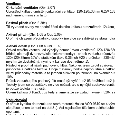
Ventilace
Cirkulační ventilátor
(Obr. 2.07)
Uprostřed kalfasu umístěn cirkulační ventilátor 120x120x38mm 6,2W 183
nadměrného množství listů.
Pasivní přítah
(Obr. 5.38c)
Tři vyvrtané otvory ve spodní části dolního kalfasu o rozměrech 12x4cm
Aktivní přítah
(Obr. 1.08 a Obr. 1.09)
O přímé chlazení předřadníku úsporky (nejvíce se zahřívá) se starají 
Aktivní odtah
(Obr. 1.08 a Obr. 1.09)
Odvod teplého vzduchu od výbojky pomocí dvou ventilátorů 120x120x38mm
hřídeli, ale mají dva nezávislé elektromotorky) - průtok vzduchu zůstává
120x120x38mm 10W o statickém tlaku 0,36inch-H20 s průtokem 230m3/h. Ta
myslím že dostatečný, nyní je v kalfasu dost větrno :D.
Následně probíhal návrh pachového filtru. Nakonec jsem zvolil svařovací
punčocha a netkaná textilie. Oboje materiály hodně nepropustné a netkan
velmi průchodný materiál a to jemnou síťovinu používanou na okenních rá
10%.
Průtok vzduchu přes pachový filtr musí být vyšší než 93,4m3/hod, což je
Teploty jsem se od začátku nejvíce obával, ale s nynější sestavou ventil
je pouze teplota místnosti.
Objem kalfasu 0,18m3, což tedy znamená že se vzduch vymění 520x za h
Vzduchování
O přísun kyslíku do roztoku se stará motorek Hailea ACO-9610 se 4 vývod
ale přece jenom to není na obtíž :). Asi nejslabším článkem celého bubb
oponami.