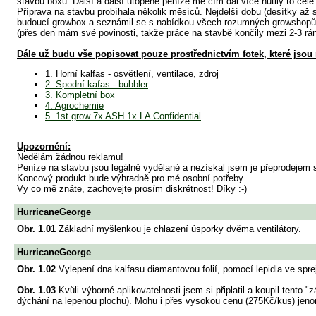
stavbu boxu. Další a další utopené peníze mě čím dál více nutily to celé
Příprava na stavbu probíhala několik měsíců. Nejdelší dobu (desítky až
budoucí growbox a seznámil se s nabídkou všech rozumných growshopů.
(přes den mám své povinosti, takže práce na stavbě končily mezi 2-3 rán
Dále už budu vše popisovat pouze prostřednictvím fotek, které jsou 
1. Horní kalfas - osvětlení, ventilace, zdroj
2. Spodní kafas - bubbler
3. Kompletní box
4. Agrochemie
5. 1st grow 7x ASH 1x LA Confidential
Upozornění:
Nedělám žádnou reklamu!
Peníze na stavbu jsou legálně vydělané a nezískal jsem je přeprodejem 
Koncový produkt bude výhradně pro mé osobní potřeby.
Vy co mě znáte, zachovejte prosím diskrétnost! Díky :-)
HurricaneGeorge
Obr. 1.01
Základní myšlenkou je chlazení úsporky dvěma ventilátory.
HurricaneGeorge
Obr. 1.02
Vylepení dna kalfasu diamantovou folií, pomocí lepidla ve spre
Obr. 1.03
Kvůli výborné aplikovatelnosti jsem si připlatil a koupil tento
dýchání na lepenou plochu). Mohu i přes vysokou cenu (275Kč/kus) jeno