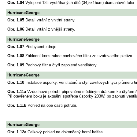
Obr. 1.04
Vylepení 13ti vystříhaných dílů (34,5x15cm) diamantové folie.
HurricaneGeorge
Obr. 1.05
Detail vrtání z vnitřní strany.
Obr. 1.06
Detail vrtání z vnější strany.
HurricaneGeorge
Obr. 1.07
Přichycení zdroje.
Obr. 1.08
Základní konstrukce pachového filtru ze svařovacího pletiva.
Obr. 1.09
Pachový filtr a čtyři zapojené ventilátory.
HurricaneGeorge
Obr. 1.10
Instalace úsporky, ventilátorů a čtyř závitových tyčí průměru 
Obr. 1.11a
Vzduchové potrubí připevněné měděným drátkem ke čtyřem šrou
Při otevřeném boxu je aktuální spotřeba úsporky 203W, po zapnutí ventilá
Obr. 1.11b
Pohled na obě části potrubí.
HurricaneGeorge
Obr. 1.12a
Celkový pohled na dokončený horní kalfas.