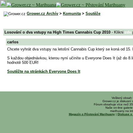
Grower.cz Archív
>
Komunita
>
Soutěže
Losování o dva vstupy na High Times Cannabis Cup 2010
- Klikni
zde
p
carlos
Chcete vyhrát dva vstupy na letošní Cannabis Cup který se koná od 15.
S každou objednávkou, kterou nyní učiníte u Everyone Does It (až do 8
hodnotě 500 EUR!
Soutěžte na stránkách Everyone Does It
Veškerý obsah
Grower.cz je diskusní
Fórum obsahuje více než 35
Naše on-line galerie 
marihuany na int
Magazín o Pěstování Marihuany
|
Diskuse o