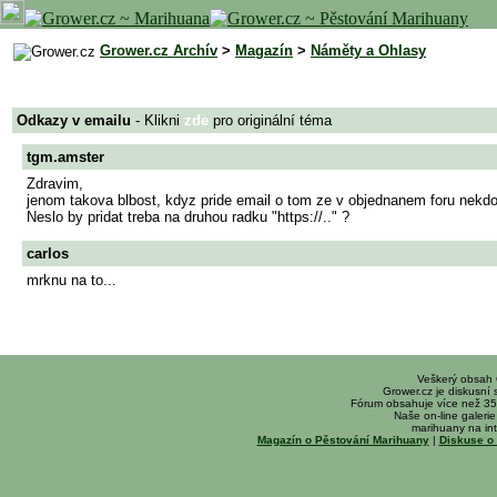
Grower.cz Archív
>
Magazín
>
Náměty a Ohlasy
Odkazy v emailu
- Klikni
zde
pro originální téma
tgm.amster
Zdravim,
jenom takova blbost, kdyz pride email o tom ze v objednanem foru nekdo p
Neslo by pridat treba na druhou radku "https://.." ?
carlos
mrknu na to...
Veškerý obsah
Grower.cz je diskusní
Fórum obsahuje více než 35
Naše on-line galerie 
marihuany na int
Magazín o Pěstování Marihuany
|
Diskuse o