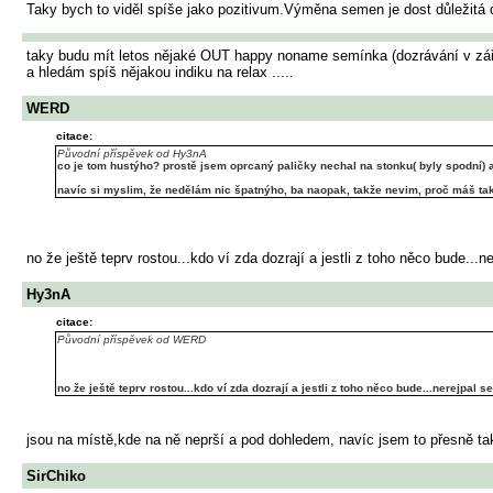
Taky bych to viděl spíše jako pozitivum.Výměna semen je dost důležitá 
taky budu mít letos nějaké OUT happy noname semínka (dozrávání v zář
a hledám spíš nějakou indiku na relax .....
WERD
citace:
Původní příspěvek od Hy3nA
co je tom hustýho? prostě jsem oprcaný paličky nechal na stonku( byly spodní) a z
navíc si myslim, že nedělám nic špatnýho, ba naopak, takže nevim, proč máš tak
no že ještě teprv rostou...kdo ví zda dozrají a jestli z toho něco bude..
Hy3nA
citace:
Původní příspěvek od WERD
no že ještě teprv rostou...kdo ví zda dozrají a jestli z toho něco bude...nerejpal
jsou na místě,kde na ně neprší a pod dohledem, navíc jsem to přesně takt
SirChiko