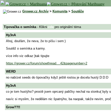
Grower.cz Archív
>
Komunita
>
Soutěže
Tipovačka o semínka
- Klikni
zde
pro originální téma
Hy3nA
Ahoj, doufám, že neva, že to píšu i sem:)
Soutěž o semínka a karmy.
více info viz odkaz:)tak tipujte
https://grower.cz/forum/showthread....42&pagenumber=2
WERD
no nabízet seeds do tipovačky když ještě rostou je docela hustý:D:D:D
Hy3nA
co je tom hustýho? prostě jsem oprcaný paličky nechal na stonku( byly spo
navíc si myslim, že nedělám nic špatnýho, ba naopak, takže nevim, proč
Grow??!!