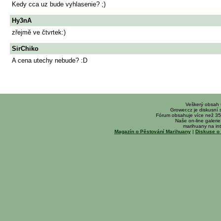
Kedy cca uz bude vyhlasenie? ;)
Hy3nA
zřejmě ve čtvrtek:)
SirChiko
A cena utechy nebude? :D
Veškerý obsah
Grower.cz je diskusní
Fórum obsahuje více než 35
Naše on-line galerie 
marihuany na int
Magazín o Pěstování Marihuany
|
Diskuse o