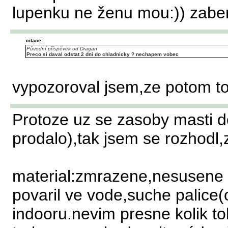
lupenku ne ženu mou:)) zabe
citace:
Původní příspěvek od Dragan
Preco si daval odstat 2 dni do chladnicky ? nechapem vobec
vypozoroval jsem,ze potom to
Protoze uz se zasoby masti d
prodalo),tak jsem se rozhodl,
material:zmrazene,nesusene p
povaril ve vode,suche palice(o
indooru.nevim presne kolik toh