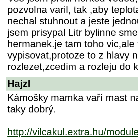
pozvolna varil, tak ,aby tepl
nechal stuhnout a jeste jedno
jsem prisypal Litr bylinne sme
hermanek.je tam toho vic,ale
vypisovat,protoze to z hlavy 
rozlezet,zcedim a rozleju do k
Hajzl
Kámošky mamka vaří mast na l
taky dobrý.
http://vilcakul.extra.hu/modu