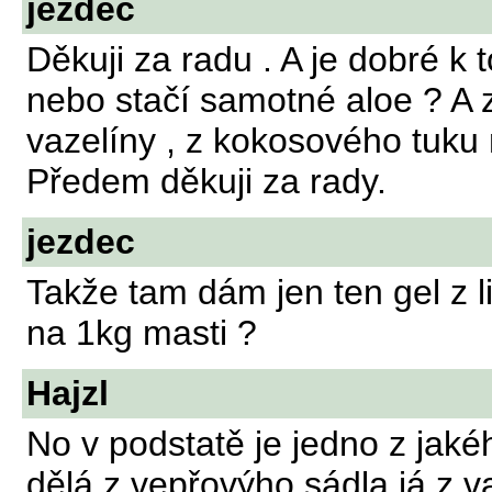
jezdec
Děkuji za radu . A je dobré k 
nebo stačí samotné aloe ? A z
vazelíny , z kokosového tuk
Předem děkuji za rady.
jezdec
Takže tam dám jen ten gel z l
na 1kg masti ?
Hajzl
No v podstatě je jedno z jak
dělá z vepřovýho sádla,já z v