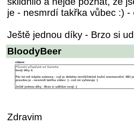
sklidnilo a nejde poznat, že 
je - nesmrdí takřka vůbec :) -
Ještě jednou díky - Brzo si ud
BloodyBeer
citace:
Původní příspěvek od Santcha
benji díky ti.
Pár let mě trápila seborea - což je defakto neviléčitelné kožní onemocnění. Měl j
pravdou je - nesmrdí takřka vůbec :) - což mi vyhovuje :)
Ještě jednou díky - Brzo si udělám svoji :)
Zdravim