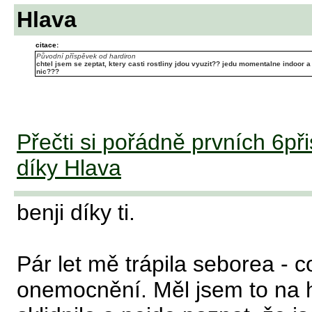
Hlava
citace:
Původní příspěvek od hardiron
chtel jsem se zeptat, ktery casti rostliny jdou vyuzit?? jedu momentalne indoor a 
nic???
Přečti si pořádně prvních 6př
díky Hlava
benji díky ti.
Pár let mě trápila seborea - c
onemocnění. Měl jsem to na h