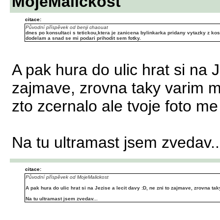
MojeMalickost
citace:
Původní příspěvek od benji chaouat
dnes po konsultaci s tetickou,ktera je zanicena bylinkarka pridany vytazky z kos
dodelam a snad se mi podari prihodit sem fotky.
A pak hura do ulic hrat si na J
zajmave, zrovna taky varim m
zto zcernalo ale tvoje foto me 
Na tu ultramast jsem zvedav..
citace:
Původní příspěvek od MojeMalickost
A pak hura do ulic hrat si na Jezise a lecit davy :D, ne zni to zajmave, zrovna ta
Na tu ultramast jsem zvedav...