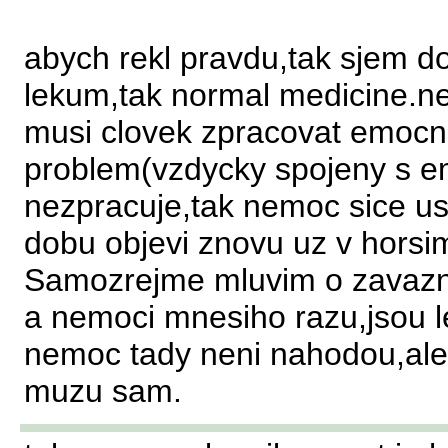
abych rekl pravdu,tak sjem dos
lekum,tak normal medicine.n
musi clovek zpracovat emocne
problem(vzdycky spojeny s 
nezpracuje,tak nemoc sice us
dobu objevi znovu uz v horsi
Samozrejme mluvim o zavaznej
a nemoci mnesiho razu,jsou l
nemoc tady neni nahodou,ale m
muzu sam.