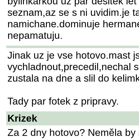
bylinkarkou uz par desitek le
seznam,az se s ni uvidim.je t
namichane.dominuje hermanek,
nepamatuju.
Jinak uz je vse hotovo.mast j
vychladnout,precedil,nechal s
zustala na dne a slil do kelim
Tady par fotek z pripravy.
Krizek
Za 2 dny hotovo? Neměla by 