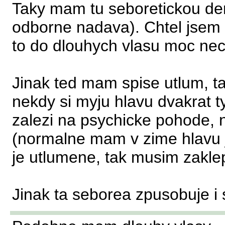
Taky mam tu seboretickou derm
odborne nadava). Chtel jsem s
to do dlouhych vlasu moc ne
Jinak ted mam spise utlum, t
nekdy si myju hlavu dvakrat t
zalezi na psychicke pohode, 
(normalne mam v zime hlavu je
je utlumene, tak musim zaklep
Jinak ta seborea zpusobuje i 