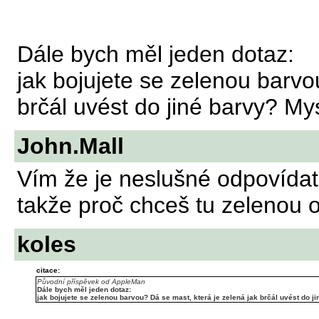
Dále bych měl jeden dotaz:
jak bojujete se zelenou barvo
brčál uvést do jiné barvy? My
John.Mall
Vím že je neslušné odpovídat
takže proč chceš tu zelenou 
koles
citace:
Původní příspěvek od AppleMan
Dále bych měl jeden dotaz:
jak bojujete se zelenou barvou? Dá se mast, která je zelená jak brčál uvést do j