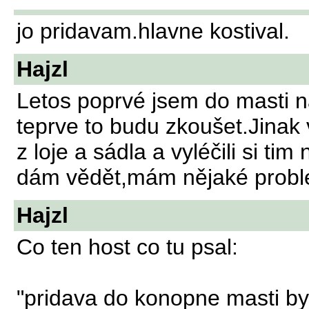
jo pridavam.hlavne kostival.
Hajzl
Letos poprvé jsem do masti na
teprve to budu zkoušet.Jinak v
z loje a sádla a vyléčili si t
dám vědět,mám nějaké problé
Hajzl
Co ten host co tu psal:
"pridava do konopne masti byl