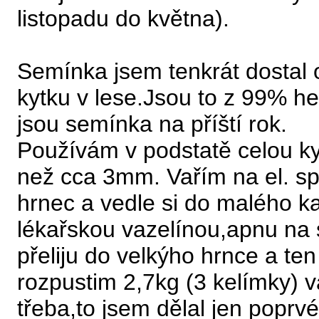
listopadu do května).
Semínka jsem tenkrát dostal 
kytku v lese.Jsou to z 99% h
jsou semínka na příští rok.
Používám v podstatě celou ky
než cca 3mm. Vařím na el. s
hrnec a vedle si do malého ka
lékařskou vazelínou,apnu na 
přeliju do velkýho hrnce a te
rozpustim 2,7kg (3 kelímky) v
třeba,to jsem dělal jen poprv