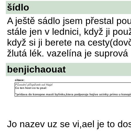
šídlo
A ještě sádlo jsem přestal po
stále jen v lednici, když ji po
když si ji berete na cesty(dov
žlutá lék. vazelína je suprová
benjichaouat
citace:
Původní příspěvek od Hajzl
Co ten host co tu psal:
"pridava do konopne masti bylinku,ktera podporuje hojive ucinky primo u konop
Jo nazev uz se vi,ael je to do