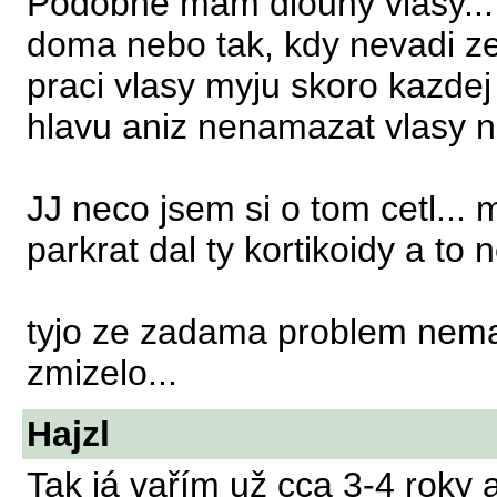
Podobne mam dlouhy vlasy... 
doma nebo tak, kdy nevadi z
praci vlasy myju skoro kazdej
hlavu aniz nenamazat vlasy n
JJ neco jsem si o tom cetl..
parkrat dal ty kortikoidy a to 
tyjo ze zadama problem nemam.
zmizelo...
Hajzl
Tak já vařím už cca 3-4 roky a