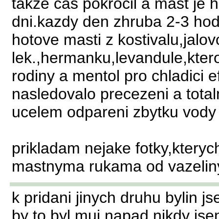
takze cas pokrocil a mast je 
dni.kazdy den zhruba 2-3 hod
hotove masti z kostivalu,jalo
lek.,hermanku,levandule,kter
rodiny a mentol pro chladici e
nasledovalo precezeni a total
ucelem odpareni zbytku vody 
prikladam nejake fotky,kterych
mastnyma rukama od vazeliny
k pridani jinych druhu bylin j
by to byl muj napad.nikdy j