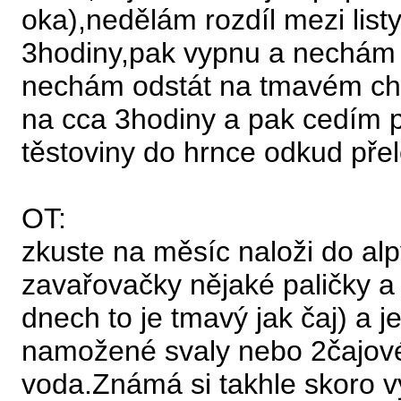
oka),nedělám rozdíl mezi lis
3hodiny,pak vypnu a nechám 
nechám odstát na tmavém chl
na cca 3hodiny a pak cedím p
těstoviny do hrnce odkud pře
OT:
zkuste na měsíc naloži do al
zavařovačky nějaké paličky a 
dnech to je tmavý jak čaj) a 
namožené svaly nebo 2čajové 
voda.Známá si takhle skoro v