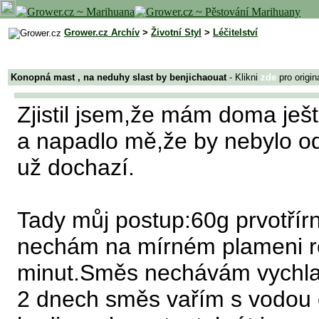
Grower.cz Archív
>
Životní Styl
>
Léčitelství
Konopná mast , na neduhy slast by benjichaouat
- Klikni
zde
pro origin
Zjistil jsem,že mám doma ješt
a napadlo mě,že by nebylo od 
už dochazí.
Tady můj postup:60g prvotřírní
nechám na mírném plameni roz
minut.Směs nechávám vychladn
2 dnech směs vařím s vodou 