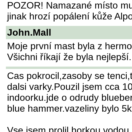
POZOR! Namazané místo musí
jinak hrozí popálení kůže Alpo
John.Mall
Moje první mast byla z hermou
Všichni říkají že byla nejlepší.
Cas pokrocil,zasoby se tenci,
dalsi varky.Pouzil jsem cca 1
indoorku.jde o odrudy bluebe
blue hammer.vazeliny bylo 5kg.
Vse jsem prolil horkou vodou,