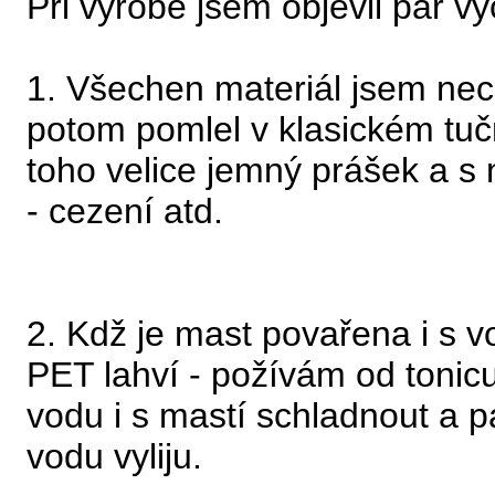
Při výrobě jsem objevil pár v
1. Všechen materiál jsem nec
potom pomlel v klasickém tu
toho velice jemný prášek a 
- cezení atd.
2. Kdž je mast povařena i s vo
PET lahví - požívám od tonic
vodu i s mastí schladnout a 
vodu vyliju.