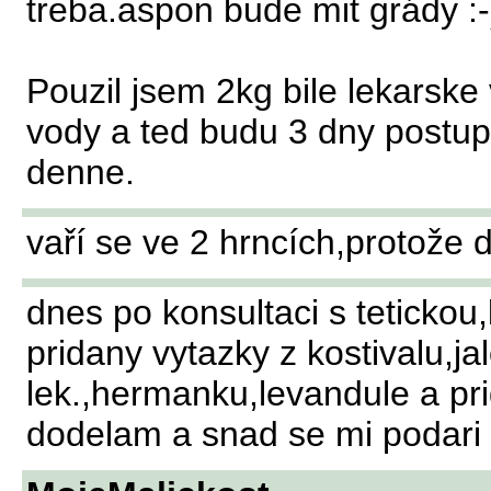
treba.aspon bude mit grády :-
Pouzil jsem 2kg bile lekarske 
vody a ted budu 3 dny postupn
denne.
vaří se ve 2 hrncích,protože 
dnes po konsultaci s tetickou,
pridany vytazky z kostivalu,j
lek.,hermanku,levandule a prid
dodelam a snad se mi podari p