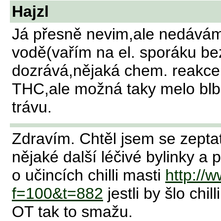
Hajzl
Já přesně nevim,ale nedávám
vodě(vařím na el. sporáku be
dozrává,nějaká chem. reakc
THC,ale možná taky melo blb
trávu.
Zdravím. Chtěl jsem se zeptat 
nějaké další léčivé bylinky a po
o učincích chilli masti
http://w
f=100&t=882
jestli by šlo chil
OT tak to smažu.