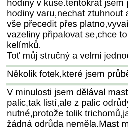
hodiny v kuse.tentokrát jsem
hodiny varu,nechat ztuhnout 
vše přecedit přes platno,vyva
vazeliny připalovat se,chce to
kelímků.
Toť můj stručný a velmi jedn
Několik fotek,které jsem průb
V minulosti jsem dělával mast
palic,tak listí,ale z palic odr
nutné,protože tolik trichomů,
žádná odrůda neměla.Mast má