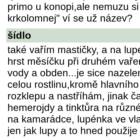
primo u konopi,ale nemuzu si
krkolomnej" ví se už název?
šídlo
také vařím mastičky, a na l
hrst měsíčku při druhém vařen
vody a obden...je sice nazelen
celou rostlinu,kromě hlavního
rozklepu a nastříhám, jinak č
hemerojdy a tinktůra na různ
na kamarádce, lupénka ve vl
jen jak lupy a to hned použije