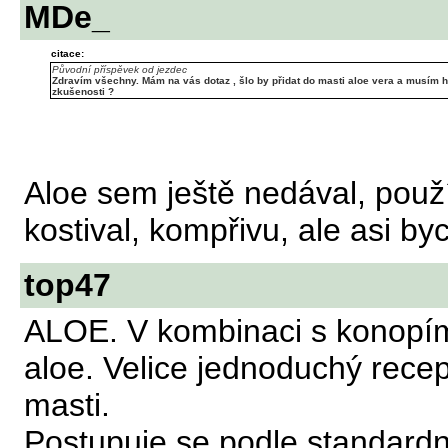
MDe_
citace:
Původní příspěvek od jezdec
Zdravím všechny. Mám na vás dotaz , šlo by přidat do masti aloe vera a musím ho
zkušenosti ?
Aloe sem ještě nedával, použ
kostival, kompřivu, ale asi by
top47
ALOE. V kombinaci s konopím 
aloe. Velice jednoduchý rece
masti.
Postupuje se podle standardn