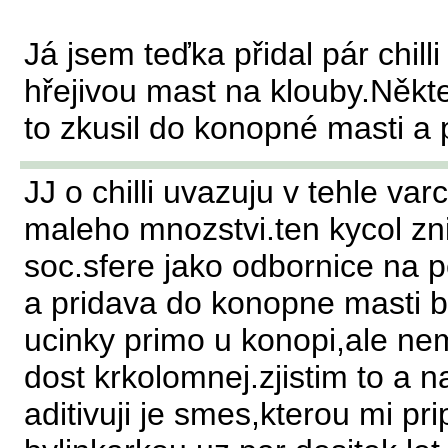
Já jsem teďka přidal pár chil
hřejivou mast na klouby.Někteř
to zkusil do konopné masti a 
JJ o chilli uvazuju v tehle var
maleho mnozstvi.ten kycol zn
soc.sfere jako odbornice na 
a pridava do konopne masti by
ucinky primo u konopi,ale ne
dost krkolomnej.zjistim to a 
aditivuji je smes,kterou mi pri