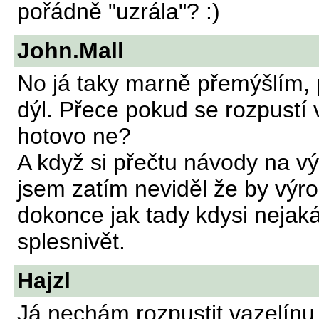
pořádně "uzrála"? :)
John.Mall
No já taky marně přemýšlím, p
dýl. Přece pokud se rozpustí v
hotovo ne?
A když si přečtu návody na vý
jsem zatím neviděl že by výro
dokonce jak tady kdysi nejak
splesnivět.
Hajzl
Já nechám rozpustit vazelínu,