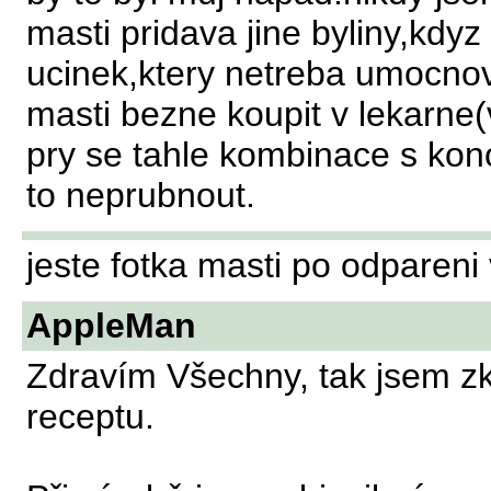
masti pridava jine byliny,kdyz
ucinek,ktery netreba umocnova
masti bezne koupit v lekarne(
pry se tahle kombinace s kono
to neprubnout.
jeste fotka masti po odpareni
AppleMan
Zdravím Všechny, tak jsem z
receptu.