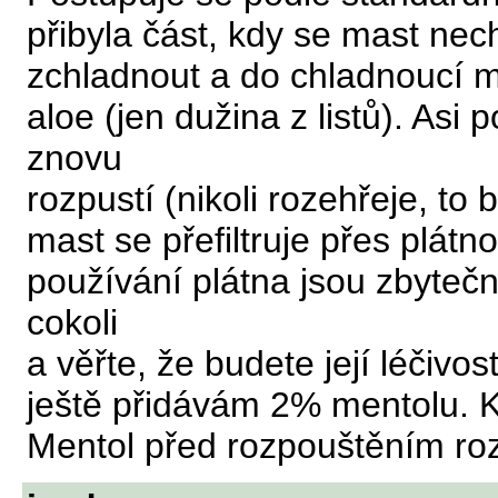
přibyla část, kdy se mast ne
zchladnout a do chladnoucí m
aloe (jen dužina z listů). Asi
znovu
rozpustí (nikoli rozehřeje, to 
mast se přefiltruje přes plátn
používání plátna jsou zbytečn
cokoli
a věřte, že budete její léčivo
ještě přidávám 2% mentolu. Kol
Mentol před rozpouštěním roze