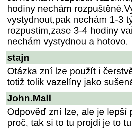
hodiny nechám rozpuštěné.V
vystydnout,pak nechám 1-3 tý
rozpustim,zase 3-4 hodiny va
nechám vystydnou a hotovo.
stajn
Otázka zní lze použít i čerst
totiž tolik vazelíny jako suše
John.Mall
Odpověď zní lze, ale je lepš
proč, tak si to tu projdi je to 