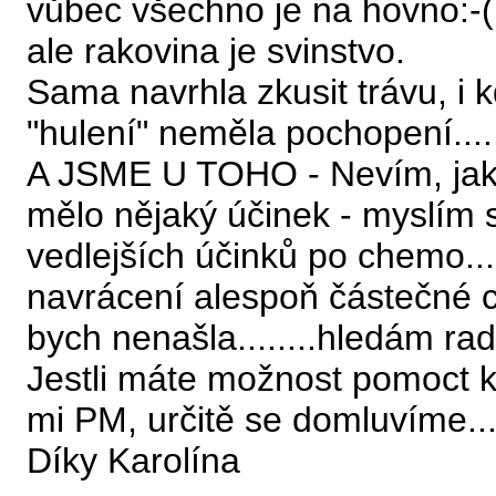
vůbec všechno je na hovno:-( 
ale rakovina je svinstvo.
Sama navrhla zkusit trávu, i k
"hulení" neměla pochopení.....
A JSME U TOHO - Nevím, jak
mělo nějaký účinek - myslím 
vedlejších účinků po chemo..
navrácení alespoň částečné ch
bych nenašla........hledám radu
Jestli máte možnost pomoct ko
mi PM, určitě se domluvíme..
Díky Karolína