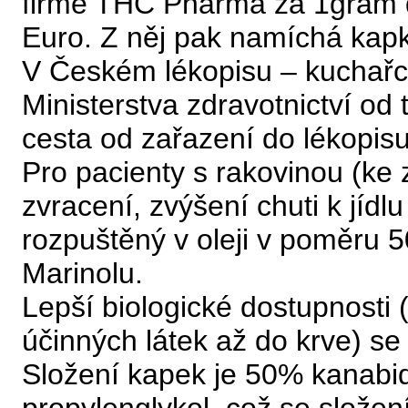
firmě THC Pharma za 1gram d
Euro. Z něj pak namíchá kapk
V Českém lékopisu – kuchařce
Ministerstva zdravotnictví od
cesta od zařazení do lékopisu
Pro pacienty s rakovinou (ke 
zvracení, zvýšení chuti k jíd
rozpuštěný v oleji v poměru 5
Marinolu.
Lepší biologické dostupnosti 
účinných látek až do krve) se
Složení kapek je 50% kanabid