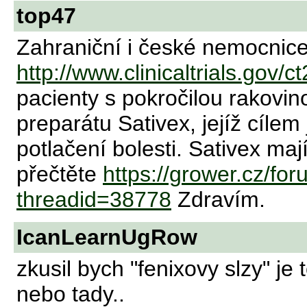
top47
Zahraniční i české nemocnice
http://www.clinicaltrials.gov/
pacienty s pokročilou rakovin
preparátu Sativex, jejíž cílem 
potlačení bolesti. Sativex maj
přečtěte
https://grower.cz/f
threadid=38778
Zdravím.
IcanLearnUgRow
zkusil bych "fenixovy slzy" je to
nebo tady..