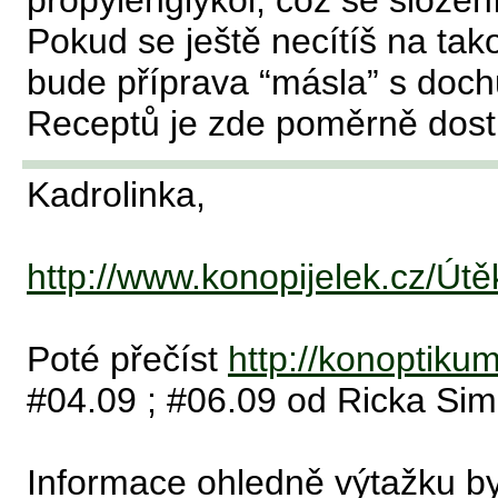
propylenglykol, což se složen
Pokud se ještě necítíš na ta
bude příprava “másla” s doch
Receptů je zde poměrně dost
Kadrolinka,
http://www.konopijelek.cz/Út
Poté přečíst
http://konoptiku
#04.09 ; #06.09 od Ricka Si
Informace ohledně výtažku b