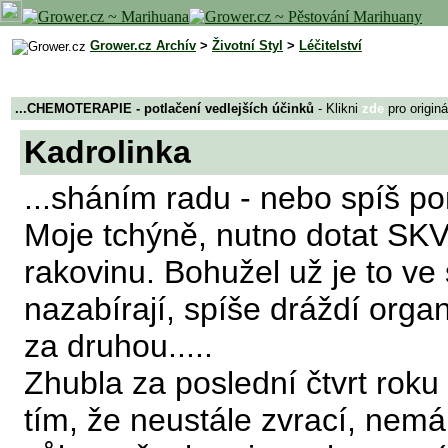
Grower.cz Archív
>
Životní Styl
>
Léčitelství
...CHEMOTERAPIE - potlačení vedlejších účinků
- Klikni
zde
pro origin
Kadrolinka
...sháním radu - nebo spíš po
Moje tchýně, nutno dotat SK
rakovinu. Bohužel už je to ve
nazabírají, spíše dráždí orga
za druhou.....
Zhubla za poslední čtvrt roku 
tím, že neustále zvrací, nemá 