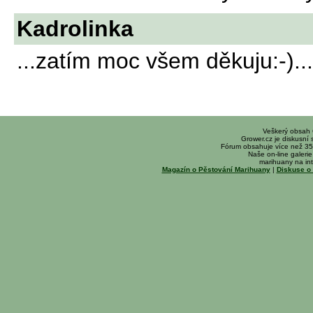
Kadrolinka
...zatím moc všem děkuju:-)....
Veškerý obsah
Grower.cz je diskusní
Fórum obsahuje více než 35
Naše on-line galerie 
marihuany na int
Magazín o Pěstování Marihuany
|
Diskuse o