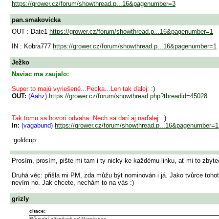
https://grower.cz/forum/showthread.p...16&pagenumber=3
pan.smakovicka
OUT : Date1
https://grower.cz/forum/showthread.p...16&pagenumber=1
IN : Kobra777
https://grower.cz/forum/showthread.p...16&pagenumber=1
Ježko
Naviac ma zaujalo:
Super to majú vyriešené...Pecka...Len tak ďalej:
:)
OUT:
(Aahz)
https://grower.cz/forum/showthread.php?threadid=45028
Tak tomu sa hovorí odvaha: Nech sa darí aj naďalej:
:)
In:
(vagabund)
https://grower.cz/forum/showthread.p...16&pagenumber=1
:goldcup:
Prosím, prosím, pište mi tam i ty nicky ke každému linku, ať mi to zbyt
Druhá věc: přišla mi PM, zda můžu být nominován i já. Jako tvůrce tohoto
nevím no. Jak chcete, nechám to na vás :)
grizly
citace:
Původní příspěvek od Marokanec