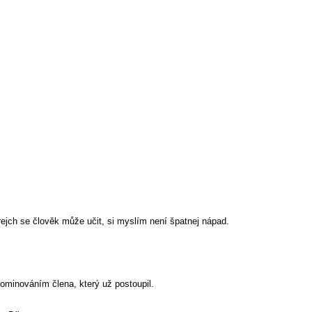
erejch se člověk může učit, si myslím není špatnej nápad.
ominováním člena, který už postoupil.