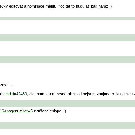
vky editovat a nominace měnit. Počítat to budu až pak naráz ;)
vrit .....
.threadid=42480,
ale mam v tom prsty tak snad nejsem zaujaty :p: kua t sou vj
...16&pagenumber=5
zkušeně chlape :-)