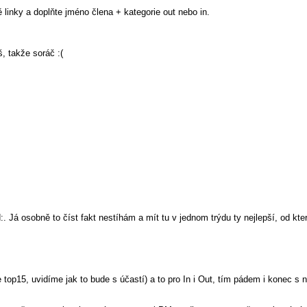
linky a doplňte jméno člena + kategorie out nebo in.
š, takže soráč :(
:. Já osobně to číst fakt nestíhám a mít tu v jednom trýdu ty nejlepší, od kt
p15, uvidíme jak to bude s účastí) a to pro In i Out, tím pádem i konec s n