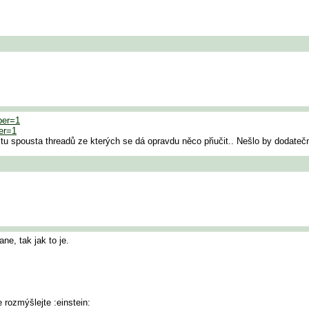
ber=1
er=1
 tu spousta threadů ze kterých se dá opravdu něco přiučit.. Nešlo by dodateč
e, tak jak to je.
 rozmýšlejte :einstein: