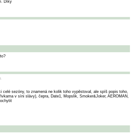
m. Díky
 to?
.
i celé sezóny, to znamená ne kolik toho vypěstoval, ale spíš popis toho,
 zářivkama v síni slávy), čepra, Date1, Mopslik, Smoker&Joker, AEROMAN,
ochytit