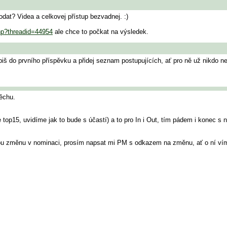
dat? Videa a celkovej přístup bezvadnej. :)
php?threadid=44954
ale chce to počkat na výsledek.
ipiš do prvního příspěvku a přidej seznam postupujících, ať pro ně už nikdo ne
pěchu.
p15, uvidíme jak to bude s účastí) a to pro In i Out, tím pádem i konec s n
kou změnu v nominaci, prosím napsat mi PM s odkazem na změnu, ať o ní ví