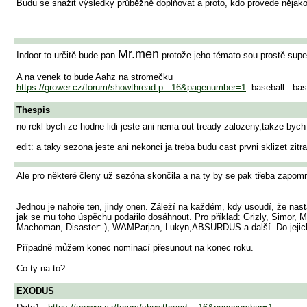
Budu se snažit výsledky průběžně doplňovat a proto, kdo provede něja
Mr.men
Indoor to určitě bude pan
protože jeho témato sou prostě super
A na venek to bude Aahz na stromečku
https://grower.cz/forum/showthread.p...16&pagenumber=1
:baseball: :bas
Thespis
no rekl bych ze hodne lidi jeste ani nema out tready zalozeny,takze bych 
edit: a taky sezona jeste ani nekonci ja treba budu cast prvni sklizet zit
Ale pro některé členy už sezóna skončila a na ty by se pak třeba zapomn
Jednou je nahoře ten, jindy onen. Záleží na každém, kdy usoudí, že nasta
jak se mu toho úspěchu podařilo dosáhnout. Pro příklad: Grizly, Simor,
Machoman, Disaster:-), WAMParjan, Lukyn,ABSURDUS a další. Do jejich t
Případně můžem konec nominací přesunout na konec roku.
Co ty na to?
EXODUS