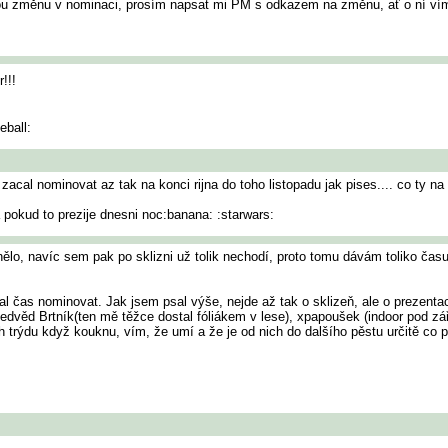
kou změnu v nominaci, prosím napsat mi PM s odkazem na změnu, ať o ní ví
!!!
eball:
zacal nominovat az tak na konci rijna do toho listopadu jak pises.... co ty na
ra pokud to prezije dnesni noc:banana: :starwars:
ělo, navíc sem pak po sklizni už tolik nechodí, proto tomu dávám toliko času
l čas nominovat. Jak jsem psal výše, nejde až tak o sklizeň, ale o prezentac
 Medvěd Brtník(ten mě těžce dostal fóliákem v lese), xpapoušek (indoor pod
rýdu když kouknu, vím, že umí a že je od nich do dalšího pěstu určitě co p