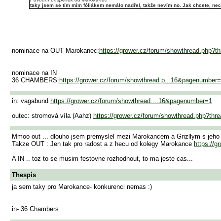
taky jsem se tím mím fóliákem nemálo nadřel, takže nevím no. Jak chcete, nec
nominace na OUT Marokanec:
https://grower.cz/forum/showthread.php?t
nominace na IN
36 CHAMBERS:
https://grower.cz/forum/showthread.p...16&pagenumber
in: vagabund
https://grower.cz/forum/showthread....16&pagenumber=1
outec: stromová víla (Aahz)
https://grower.cz/forum/showthread.php?thr
Mmoo out ... dlouho jsem premyslel mezi Marokancem a Grizllym s jeho
Takze OUT : Jen tak pro radost a z hecu od kolegy Marokance
https://g
A IN .. toz to se musim festovne rozhodnout, to ma jeste cas...
Thespis
ja sem taky pro Marokance- konkurenci nemas :)
in- 36 Chambers