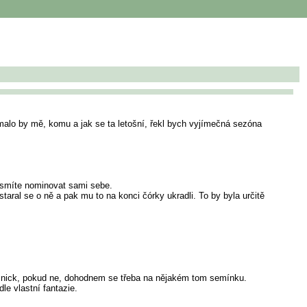
jímalo by mě, komu a jak se ta letošní, řekl bych vyjímečná sezóna
esmíte nominovat sami sebe.
taral se o ně a pak mu to na konci čórky ukradli. To by byla určitě
pod nick, pokud ne, dohodnem se třeba na nějakém tom semínku.
le vlastní fantazie.