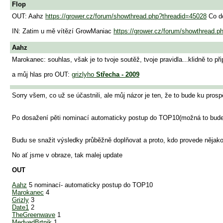
Flop
OUT: Aahz
https://grower.cz/forum/showthread.php?threadid=45028
Co do
IN: Zatim u mě vítězí GrowManiac
https://grower.cz/forum/showthread.
Aahz
Marokanec: souhlas, však je to tvoje soutěž, tvoje pravidla...klidně to př
a můj hlas pro OUT:
grizlyho
Střecha - 2009
Sorry všem, co už se účastnili, ale můj názor je ten, že to bude ku pros
Po dosažení pěti nominací automaticky postup do TOP10(možná to bude to
Budu se snažit výsledky průběžně doplňovat a proto, kdo provede něja
No ať jsme v obraze, tak malej update
OUT
Aahz
5 nominací- automaticky postup do TOP10
Marokanec
4
Grizly
3
Date1
2
TheGreenwave
1
MedvedBrtnik
1