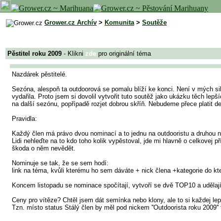
Grower.cz Archív
>
Komunita
>
Soutěže
Pěstitel roku 2009
- Klikni
zde
pro originální téma
Nazdárek pěstitelé.
Sezóna, alespoň ta outdoorová se pomalu blíží ke konci. Není v mých silá
vydařila. Proto jsem si dovolil vytvořit tuto soutěž jako ukázku těch lepší
na další sezónu, popřípadě rozjet dobrou skříň. Nebudeme přece platit 
Pravidla:
Každý člen má právo dvou nominací a to jednu na outdooristu a druhou 
Lidi nehleďte na to kdo toho kolik vypěstoval, jde mi hlavně o celkovej p
škoda o něm nevědět.
Nominuje se tak, že se sem hodí:
link na téma, kvůli kterému ho sem dáváte + nick člena +kategorie do kt
Koncem listopadu se nominace spočítají, vytvoří se dvě TOP10 a udělají
Ceny pro vítěze? Chtěl jsem dát semínka nebo klony, ale to si každej le
Tzn. místo status Stálý člen by měl pod nickem ''Outdoorista roku 2009''