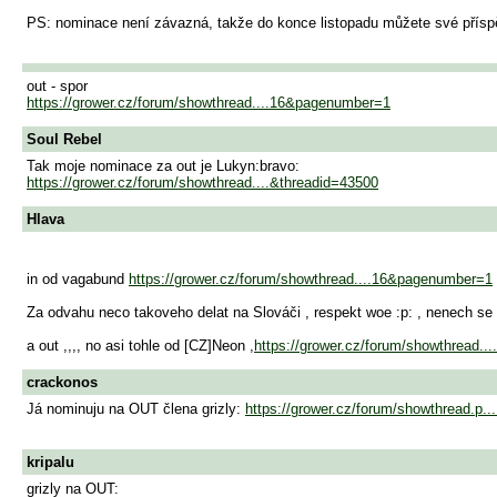
PS: nominace není závazná, takže do konce listopadu můžete své příspě
out - spor
https://grower.cz/forum/showthread....16&pagenumber=1
Soul Rebel
Tak moje nominace za out je Lukyn:bravo:
https://grower.cz/forum/showthread....&threadid=43500
Hlava
in od vagabund
https://grower.cz/forum/showthread....16&pagenumber=1
Za odvahu neco takoveho delat na Slováči , respekt woe :p: , nenech se za
a out ,,,, no asi tohle od [CZ]Neon ,
https://grower.cz/forum/showthread...
crackonos
Já nominuju na OUT člena grizly:
https://grower.cz/forum/showthread.p
kripalu
grizly na OUT: