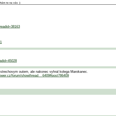
hám to na vás :)
hreadid=38163
=1
eadid=45028
 strechovym outem, ale nakonec vyhral kolega Marokanec.
rower.cz/forum/showthread....6409#post786409