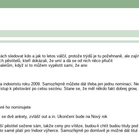
ch sledovat kdo a jak to letos válčil, protože trýdů je tu požehnaně, ale za
ch pěstitelů, kteří dokázali, že umí a dá se od nich něco přiučit
dealerům, když si to můžem vypěstit sami, že ano
na indooristu roku 2009. Samozřejmě můžete dát třeba jen jednu nominaci. N
řístup k pěstování po celou sezónu. Stane se, že měl někdo fakt dobrej grow, s
eré ho nominujete
 se dvě ankety, zvlášť out a in. Ukončení bude na Nový rok
pší pěstitel sežene sám, takže ceny pro vítěze, budou-li chtít budou tituly 
 to samé platí pro Indoor výherce. Samozřejmě po domluvě je možné dát titul d