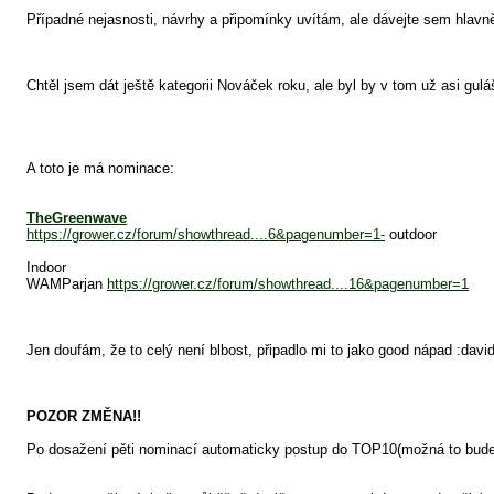
Případné nejasnosti, návrhy a připomínky uvítám, ale dávejte sem hlavně 
Chtěl jsem dát ještě kategorii Nováček roku, ale byl by v tom už asi gulá
A toto je má nominace:
TheGreenwave
https://grower.cz/forum/showthread....6&pagenumber=1-
outdoor
Indoor
WAMParjan
https://grower.cz/forum/showthread....16&pagenumber=1
Jen doufám, že to celý není blbost, připadlo mi to jako good nápad :david
POZOR ZMĚNA!!
Po dosažení pěti nominací automaticky postup do TOP10(možná to bude to