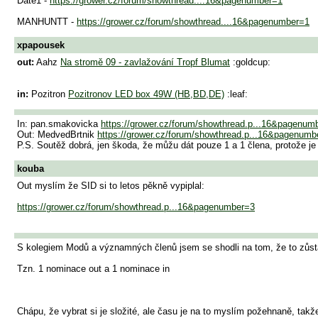
Date1 -
https://grower.cz/forum/showthread....16&pagenumber=1
MANHUNTT -
https://grower.cz/forum/showthread....16&pagenumber=1
xpapousek
out:
Aahz
Na stromě 09 - zavlažování Tropf Blumat
:goldcup:
in:
Pozitron
Pozitronov LED box 49W (HB,BD,DE)
:leaf:
In: pan.smakovicka
https://grower.cz/forum/showthread.p...16&pagenum
Out: MedvedBrtnik
https://grower.cz/forum/showthread.p...16&pagenumb
P.S. Soutěž dobrá, jen škoda, že můžu dát pouze 1 a 1 člena, protože je
kouba
Out myslím že SID si to letos pěkně vypiplal:
https://grower.cz/forum/showthread.p...16&pagenumber=3
S kolegiem Modů a významných členů jsem se shodli na tom, že to zůstan
Tzn. 1 nominace out a 1 nominace in
Chápu, že vybrat si je složité, ale času je na to myslím požehnaně, takže