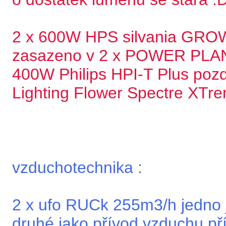
2 x 600W HPS silvania GRO
zasazeno v 2 x POWER PLANT 
400W Philips HPI-T Plus poz
Lighting Flower Spectre XTre
vzduchotechnika :
2 x ufo RUCk 255m3/h jedno j
druhé jako přívod vzduchu př