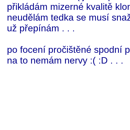
přikládám mizerné kvalitě klon
neudělám tedka se musí snažit
už přepínám . . .
po focení pročištěné spodní p
na to nemám nervy :( :D . . .