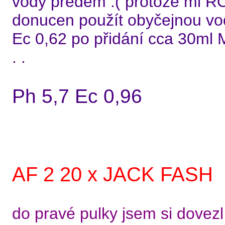
vody předem :( protože mi RO 
donucen použít obyčejnou vod
Ec 0,62 po přidání cca 30ml 
. .
Ph 5,7 Ec 0,96
AF 2 20 x JACK FASH
do pravé pulky jsem si dovez