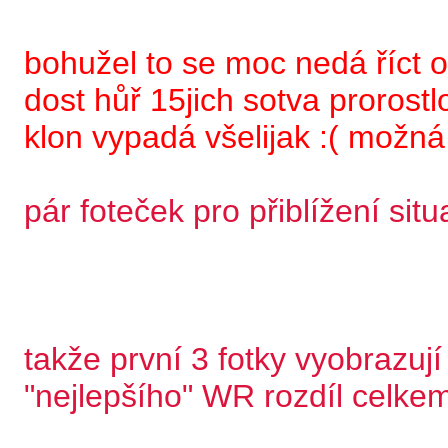
bohužel to se moc nedá říct 
dost hůř 15jich sotva prorostl
klon vypadá všelijak :( možná 
pár foteček pro přiblížení situ
takže první 3 fotky vyobrazuj
"nejlepšího" WR rozdíl celkem 