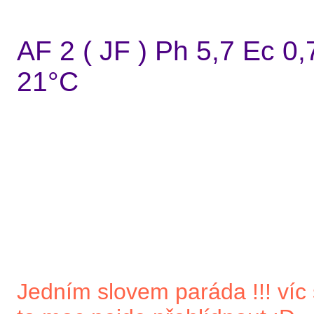
AF 2 ( JF ) Ph 5,7 Ec 0
21°C
Jedním slovem paráda !!! víc 