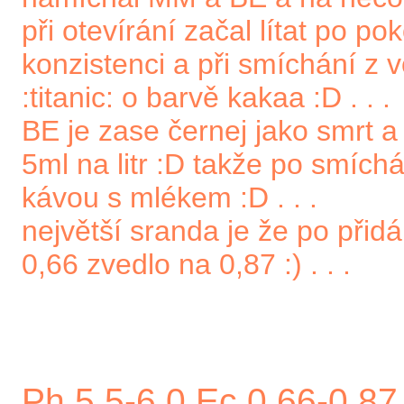
při otevírání začal lítat po p
konzistenci a při smíchání z 
:titanic: o barvě kakaa :D . . .
BE je zase černej jako smrt 
5ml na litr :D takže po smích
kávou s mlékem :D . . .
největší sranda je že po při
0,66 zvedlo na 0,87 :) . . .
Ph 5.5-6,0 Ec 0,66-0,87