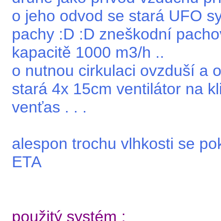
o jeho odvod se stará UFO sy
pachy :D :D zneškodní pach
kapacitě 1000 m3/h ..
o nutnou cirkulaci ovzduší a
stará 4x 15cm ventilátor na k
venťas . . .
alespon trochu vlhkosti se p
ETA
použitý systém :