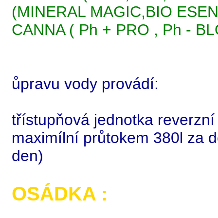
(MINERAL MAGIC,BIO ESEN
CANNA ( Ph + PRO , Ph - B
ůpravu vody provádí:
třístupňová jednotka rever
maximílní průtokem 380l za de
den)
OSÁDKA :