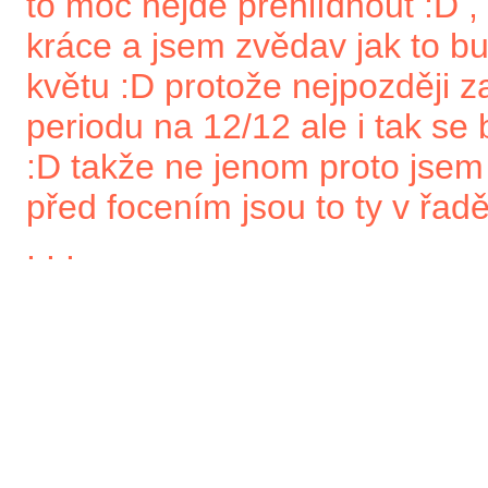
to moc nejde přehlídnout :D 
kráce a jsem zvědav jak to b
květu :D protože nejpozději z
periodu na 12/12 ale i tak se
:D takže ne jenom proto jsem t
před focením jsou to ty v řadě
. . .