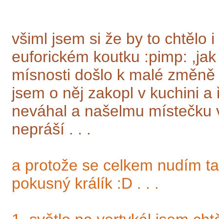
všiml jsem si že by to chtělo i
euforickém koutku :pimp: ,jak
mísnosti došlo k malé změně
jsem o něj zakopl v kuchini a 
neváhal a našelmu místečku v
nepráší . . .
a protože se celkem nudím t
pokusný králík :D . . .