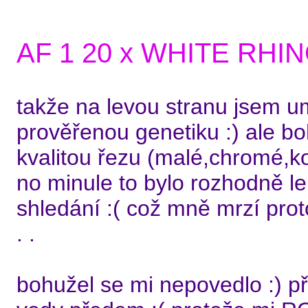
AF 1 20 x WHITE RHI
takže na levou stranu jsem um
prověřenou genetiku :) ale b
kvalitou řezu (malé,chromé,koř
no minule to bylo rozhodně lep
shledání :( což mně mrzí proto
. .
bohužel se mi nepovedlo :) p