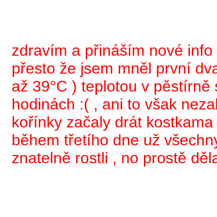
zdravím a přináším nové info :
přesto že jsem mněl první dv
až 39°C ) teplotou v pěstírn
hodinách :( , ani to však nezab
kořínky začaly drát kostkama z
během třetího dne už všechn
znatelně rostli , no prostě děla