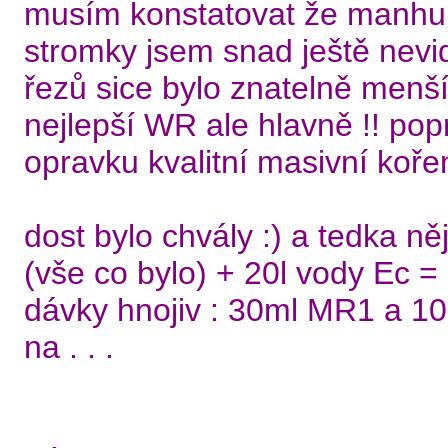
musím konstatovat že manhunt
stromky jsem snad ještě nevidě
řezů sice bylo znatelně menšíc
nejlepší WR ale hlavně !! po
opravku kvalitní masivní kořen
dost bylo chvály :) a tedka ně
(vše co bylo) + 20l vody Ec = 
dávky hnojiv : 30ml MR1 a 1
na . . .