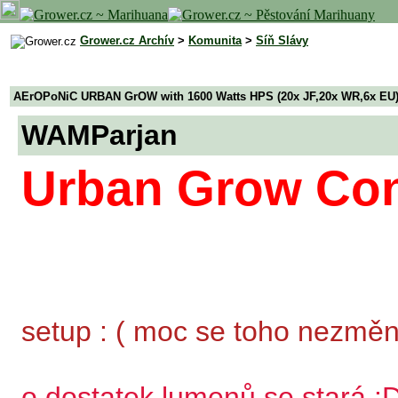
Grower.cz Archív
>
Komunita
>
Síň Slávy
AErOPoNiC URBAN GrOW with 1600 Watts HPS (20x JF,20x WR,6x EU
WAMParjan
Urban Grow Cont
setup : ( moc se toho nezměni
o dostatek lumenů se stará :D