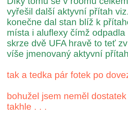
Díky tomu se v roomu celkem 
vyřešil další aktyvní přítah vi
konečne dal stan blíž k příta
místa i aluflexy čímž odpadl
skrze dvě UFA hravě to teť zv
víše jmenovaný aktyvní přítah 
tak a tedka pár fotek po dove
bohužel jsem neměl dostatek
takhle . . .