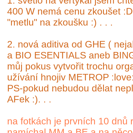
1. světlo na vertykál jsem ch
400 W nemá cenu zkoušet :D :
"metlu" na zkoušku :) . . .
2. nová aditiva od GHE ( ne
a BIO ESENTIALS aneb BI
můj pokus vytvořit trochu orga
užívání hnojiv METROP :love: 
PS-pokud nebudou dělat neple
AFek :). . .
na fotkách je prvních 10 dnů
namíchal MM a BE a na něco 