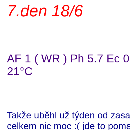
7.den 18/6
AF 1 ( WR ) Ph 5.7 Ec 0
21°C
Takže uběhl už týden od zas
celkem nic moc :( jde to pomal