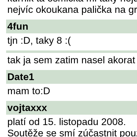
nejvíc okoukana palička na g
4fun
tjn :D, taky 8 :(
tak ja sem zatim nasel akorat
Date1
mam to:D
vojtaxxx
platí od 15. listopadu 2008.
Soutěže se smí zúčastnit pou