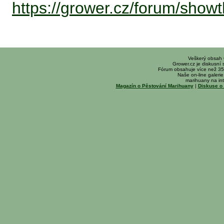
https://grower.cz/forum/sho
Veškerý obsah
Grower.cz je diskusní
Fórum obsahuje více než 35
Naše on-line galerie 
marihuany na int
Magazín o Pěstování Marihuany
|
Diskuse o