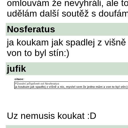
omlouvám že nevyhráli, ale to
udělám další soutěž s doufám
Nosferatus
ja koukam jak spadlej z višn
von to byl stín:)
jufik
citace:
Původní příspěvek od Nosferatus
ja koukam jak spadlej z višně a nic, myslel sem že jedno mám a von to byl stín:)
Uz nemusis koukat :D