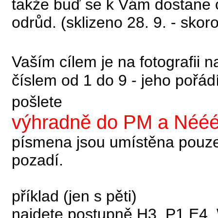
takže buď se k Vám dostane č
odrůd. (sklizeno 28. 9. - skor
Vaším cílem je na fotografii 
číslem od 1 do 9 - jeho pořád
pošlete
výhradně do PM a Nééé 
písmena jsou umístěna pouze 
pozadí.
příklad (jen s pěti)
najdete postupně H3, P1,E4, 