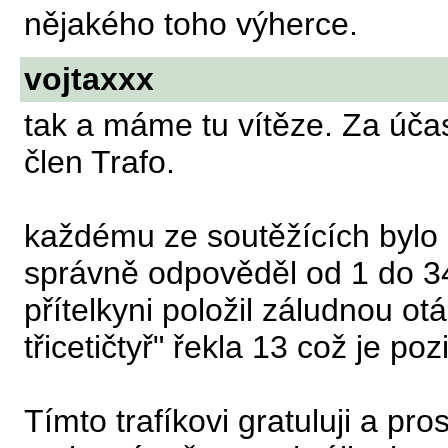
nějakého toho výherce.
vojtaxxx
tak a máme tu vítěze. Za účas
člen Trafo.
každému ze soutěžících bylo p
správně odpověděl od 1 do 34
přítelkyni položil záludnou ot
třicetičtyř" řekla 13 což je po
Tímto trafíkovi gratuluji a p