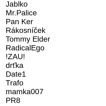
Jablko
Mr.Palice
Pan Ker
Rákosníček
Tommy Elder
RadicalEgo
!ZAU!
drťka
Date1
Trafo
mamka007
PR8