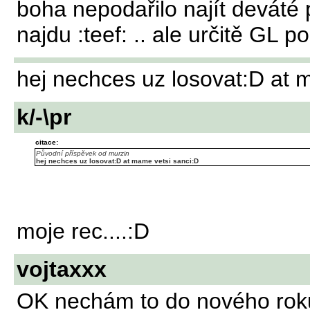
boha nepodařilo najít deváté 
najdu :teef: .. ale určitě GL p
hej nechces uz losovat:D at 
k/-\pr
citace:
Původní příspěvek od murzin
hej nechces uz losovat:D at mame vetsi sanci:D
moje rec....:D
vojtaxxx
OK nechám to do nového rok