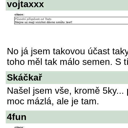
vojtaxxx
citace:
Původní příspěvek od Trafo
Stejne uz maji vsichni dávno smůlu :teef:
No já jsem takovou účast taky
toho měl tak málo semen. S t
Skáčkař
Našel jsem vše, kromě 5ky... 
moc mázlá, ale je tam.
4fun
citace: