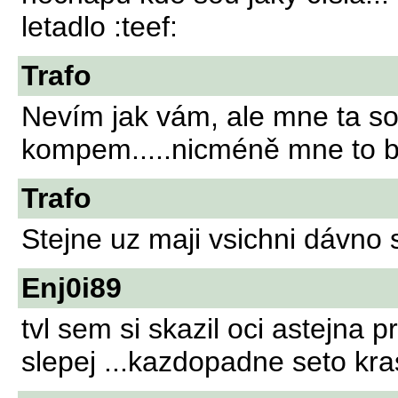
letadlo :teef:
Trafo
Nevím jak vám, ale mne ta sout
kompem.....nicméně mne to bav
Trafo
Stejne uz maji vsichni dávno 
Enj0i89
tvl sem si skazil oci astejna 
slepej ...kazdopadne seto kr