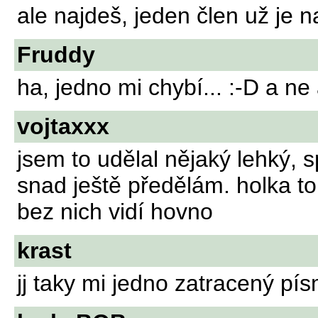
ale najdeš, jeden člen už je na
Fruddy
ha, jedno mi chybí... :-D a ne 
vojtaxxx
jsem to udělal nějaký lehký, 
snad ještě předělám. holka to 
bez nich vidí hovno
krast
jj taky mi jedno zatracený p