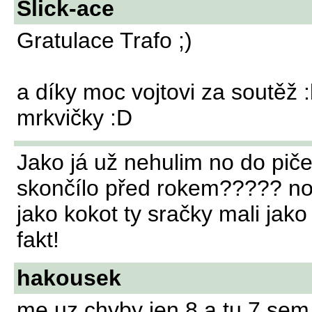
Slick-ace
Gratulace Trafo ;)
a díky moc vojtovi za soutěž :
mrkvičky :D
Jako já už nehulim no do piče
skončílo před rokem????? no 
jako kokot ty sračky mali jako
fakt!
hakousek
me uz chyby jen 8 a tu 7 se