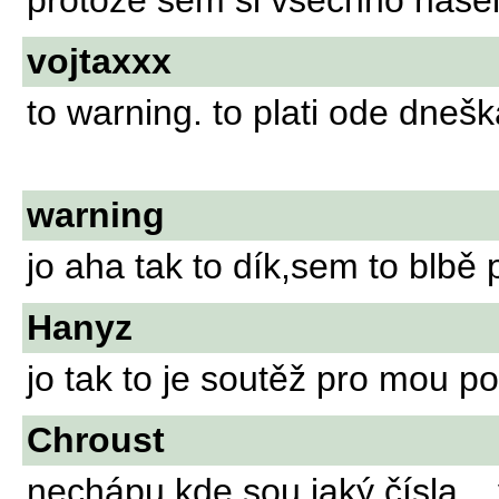
protože sem si všechno našel 
vojtaxxx
to warning. to plati ode dnešk
warning
jo aha tak to dík,sem to blbě 
Hanyz
jo tak to je soutěž pro mou po
Chroust
nechápu kde sou jaký čísla... 