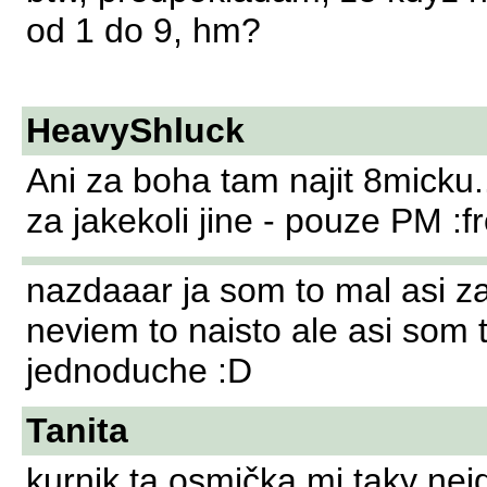
od 1 do 9, hm?
HeavyShluck
Ani za boha tam najit 8micku.
za jakekoli jine - pouze PM :fr
nazdaaar ja som to mal asi z
neviem to naisto ale asi som to
jednoduche :D
Tanita
kurnik ta osmička mi taky nejd