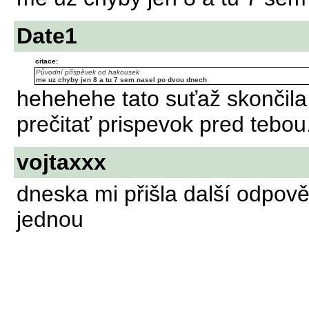
Date1
citace:
Původní příspěvek od hakousek
me uz chyby jen 8 a tu 7 sem nasel po dvou dnech
hehehehe tato suťaž skončila
prečitať prispevok pred tebou
vojtaxxx
dneska mi přišla další odpov
jednou