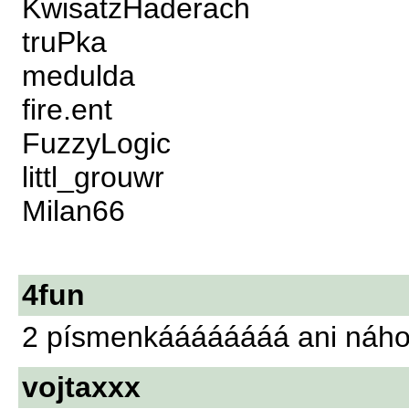
KwisatzHaderach
truPka
medulda
fire.ent
FuzzyLogic
littl_grouwr
Milan66
4fun
2 písmenkáááááááá ani náho
vojtaxxx