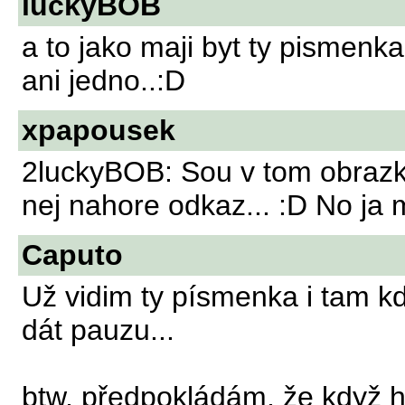
luckyBOB
a to jako maji byt ty pismenk
ani jedno..:D
xpapousek
2luckyBOB: Sou v tom obrazku
nej nahore odkaz... :D No ja
Caputo
Už vidim ty písmenka i tam k
dát pauzu...
btw, předpokládám, že když h