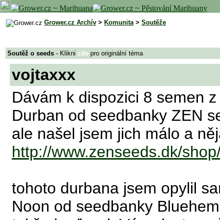
Grower.cz Archív
>
Komunita
>
Soutěže
Soutěž o seeds
- Klikni
zde
pro originální téma
vojtaxxx
Dávám k dispozici 8 semen z t
Durban od seedbanky ZEN se
ale našel jsem jich málo a něj
http://www.zenseeds.dk/shop/
tohoto durbana jsem opylil s
Noon od seedbanky Bluehem