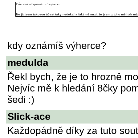
Původní příspěvek od vojtaxxx
No já jsem takovou účast taky nečekal a fakt mě mrzí, že jsem z toho měl tak má
kdy oznámíš výherce?
medulda
Řekl bych, že je to hrozně mo
Nejvíc mě k hledání 8čky pom
šedi :)
Slick-ace
Každopádně díky za tuto sout