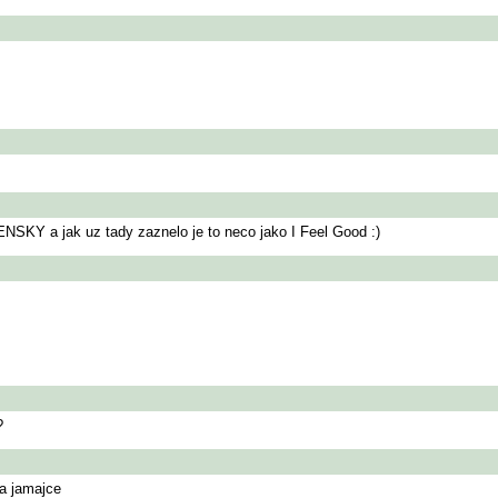
NSKY a jak uz tady zaznelo je to neco jako I Feel Good :)
?
na jamajce