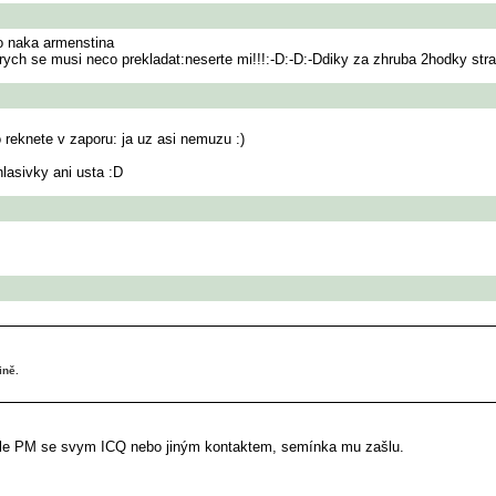
to naka armenstina
ch se musi neco prekladat:neserte mi!!!:-D:-D:-Ddiky za zhruba 2hodky strav
 reknete v zaporu: ja uz asi nemuzu :)
hlasivky ani usta :D
ině.
pošle PM se svym ICQ nebo jiným kontaktem, semínka mu zašlu.