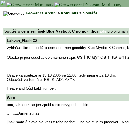
Grower.cz Archív
>
Komunita
>
Soutěže
Soutěž o osm semínek Blue Mystic X Chronic
- Klikni
zde
pro origináln
Lahvan_FlaskiCZ
vyhlašuji tímto soutěž o osm semínen genetiky Blue Mystic X Chronic, kte
es inc aynqan lav em
Otázka je jednoduchá: co znaměná nápis
Uzávěrka soutěže je 13.10.2006 ve 22:00, tedy přesně za 10 dní.
Odpovědi ve formátu: PŘEKLAD/JAZYK.
Peace and Gůd Lak! :jumper:
Woo
cau, tak jsem se jen zpotil a nic nevypotil .... ble.
........./Armenstina?
jinak mam 3 slova ale vetu z toho nedam... no nic musim pracovat.. Vse