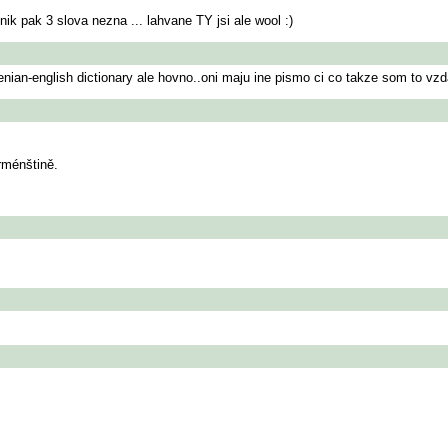
vnik pak 3 slova nezna ... lahvane TY jsi ale wool :)
enian-english dictionary ale hovno..oni maju ine pismo ci co takze som to vzda
rménštině.