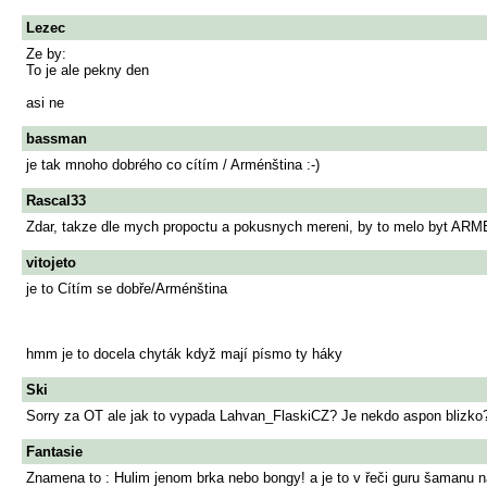
Lezec
Ze by:
To je ale pekny den
asi ne
bassman
je tak mnoho dobrého co cítím / Arménština :-)
Rascal33
Zdar, takze dle mych propoctu a pokusnych mereni, by to melo byt ARME
vitojeto
je to Cítím se dobře/Arménština
hmm je to docela chyták když mají písmo ty háky
Ski
Sorry za OT ale jak to vypada Lahvan_FlaskiCZ? Je nekdo aspon blizko
Fantasie
Znamena to : Hulim jenom brka nebo bongy! a je to v řeči guru šamanu 