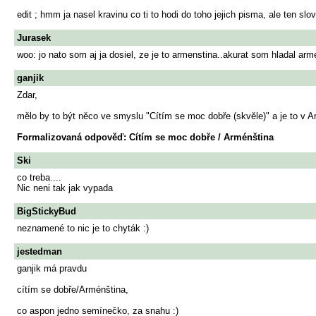
edit ; hmm ja nasel kravinu co ti to hodi do toho jejich pisma, ale ten slo
Jurasek
woo: jo nato som aj ja dosiel, ze je to armenstina..akurat som hladal arm
ganjik
Zdar,
mělo by to být něco ve smyslu "Cítím se moc dobře (skvěle)" a je to v A
Formalizovaná odpověď: Cítím se moc dobře / Arménština
Ski
co treba....
Nic neni tak jak vypada
BigStickyBud
neznamené to nic je to chyták :)
jestedman
ganjik má pravdu
cítím se dobře/Arménština,
co aspon jedno semínečko, za snahu :)