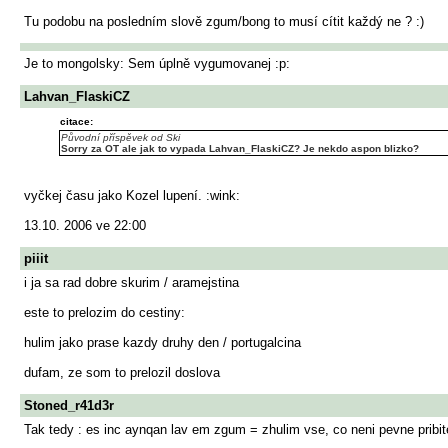
Tu podobu na posledním slově zgum/bong to musí cítit každý ne ? :)
Je to mongolsky: Sem úplně vygumovanej :p:
Lahvan_FlaskiCZ
citace:
Původní příspěvek od Ski
Sorry za OT ale jak to vypada Lahvan_FlaskiCZ? Je nekdo aspon blizko?
vyčkej času jako Kozel lupení. :wink:
13.10. 2006 ve 22:00
piiit
i ja sa rad dobre skurim / aramejstina
este to prelozim do cestiny:
hulim jako prase kazdy druhy den / portugalcina
dufam, ze som to prelozil doslova
Stoned_r41d3r
Tak tedy : es inc aynqan lav em zgum = zhulim vse, co neni pevne pribite