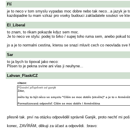
Flí
je to neco v tom smyslu vypadas moc dobre nebo tak neco...a jazyk je 
kazdopadne tu mam vzkaz pro vseky budouci zakladatele soutezi ve ktery
El_Liberal
to znam, to rikam pokazde kdyz sem moc.
Je to neco ve stylu: podej to brko / supej toho ruma sem, anebo pokud to
jo a je to normalni cestina, kterou se snazi mluvit cech co neovlada sve 
Sar
to ja bych to tipoval jako neco:
Plisen to je pekna svine ani vlas ji neuhyne...
Lahvan_FlaskiCZ
citace:
Původní příspěvek od ganjik
Zdar,
mělo by to být něco ve smyslu "Cítím se moc dobře (skvěle)" a je to v Arménšt
Formalizovaná odpověď: Cítím se moc dobře / Arménština
přesně tak. prví na otázku odpověděl správně Ganjik, proto nechť mi 
konec, ZAVÍRÁM, děkuji za účast a odpovědi. :bravo: