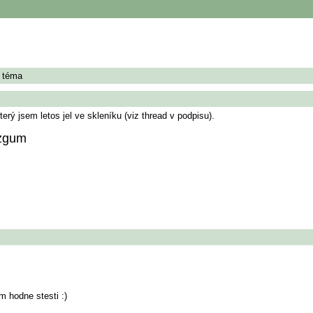
í téma
rý jsem letos jel ve skleníku (viz thread v podpisu).
 zgum
m hodne stesti :)