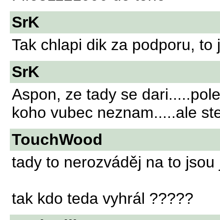
SrK
Tak chlapi dik za podporu, to 
SrK
Aspon, ze tady se dari.....po
koho vubec neznam.....ale ste
TouchWood
tady to nerozváděj na to jsou j
tak kdo teda vyhrál ?????