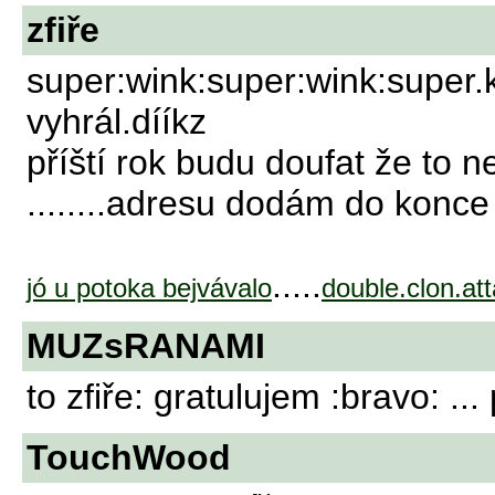
zfiře
super:wink:super:wink:super
vyhrál.dííkz
příští rok budu doufat že to
........adresu dodám do konce t
.....
jó u potoka bejvávalo
double.clon.at
MUZsRANAMI
to zfiře: gratulujem :bravo: ..
TouchWood