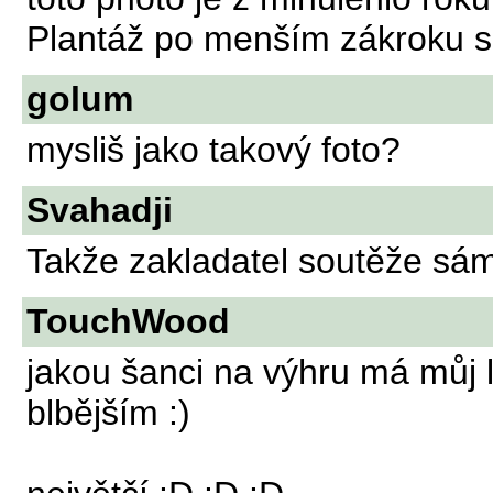
Plantáž po menším zákroku sr
golum
mysliš jako takový foto?
Svahadji
Takže zakladatel soutěže sám
TouchWood
jakou šanci na výhru má můj l
blbějším :)