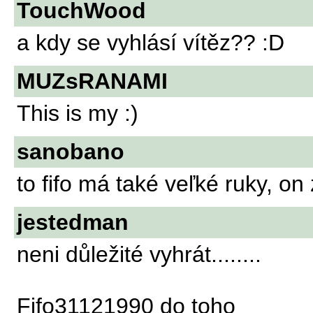
TouchWood
a kdy se vyhlásí vítěz?? :D
MUZsRANAMI
This is my :)
sanobano
to fifo má také veľké ruky, o
jestedman
neni důležité vyhrát........
Fifo31121990 do toho