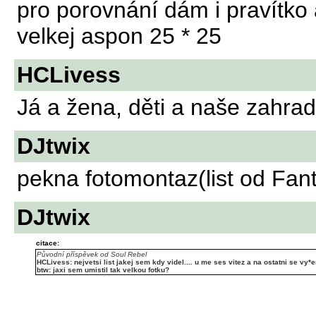
pro porovnání dám i pravítko 
velkej aspon 25 * 25
HCLivess
Já a žena, děti a naše zahra
DJtwix
pekna fotomontaz(list od Fant
DJtwix
citace:
Původní příspěvek od Soul Rebel
HCLivess: nejvetsi list jakej sem kdy videl.... u me ses vitez a na ostatni se vy*er 
btw: jaxi sem umistil tak velkou fotku?