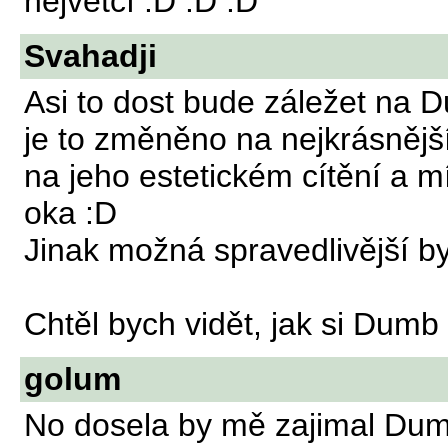
největčí :D :D :D
Svahadji
Asi to dost bude záležet na D
je to změněno na nejkrásnější
na jeho estetickém cítění a m
oka :D
Jinak možná spravedlivější by
Chtěl bych vidět, jak si Dum
golum
No dosela by mě zajimal Dum