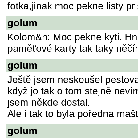
fotka,jinak moc pekne listy pr
golum
Kolom&n: Moc pekne kyti. Hne
paměťové karty tak taky něčí
golum
Ještě jsem neskoušel pestov
když jo tak o tom stejně nev
jsem někde dostal.
Ale i tak to byla poředna maš
golum