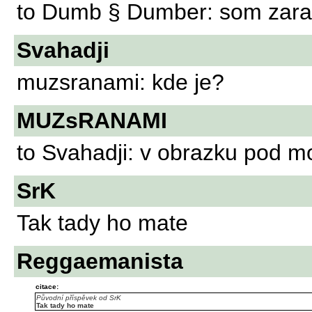
to Dumb § Dumber: som zarad
Svahadji
muzsranami: kde je?
MUZsRANAMI
to Svahadji: v obrazku pod 
SrK
Tak tady ho mate
Reggaemanista
citace:
Původní příspěvek od SrK
Tak tady ho mate