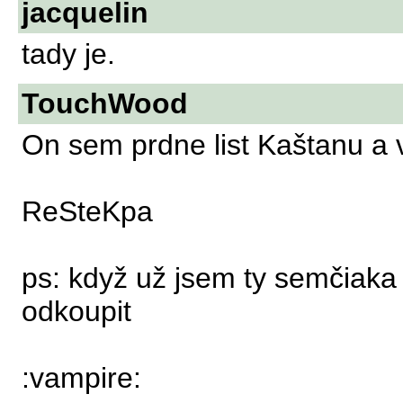
jacquelin
tady je.
TouchWood
On sem prdne list Kaštanu a 
ReSteKpa
ps: když už jsem ty semčiaka
odkoupit
:vampire: