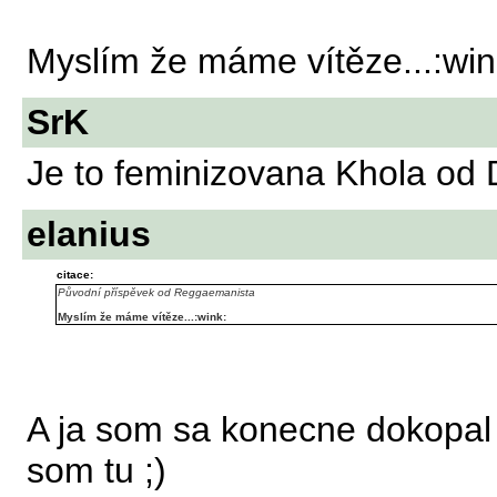
Myslím že máme vítěze...:wink
SrK
Je to feminizovana Khola od
elanius
citace:
Původní příspěvek od Reggaemanista
Myslím že máme vítěze...:wink:
A ja som sa konecne dokopal h
som tu ;)