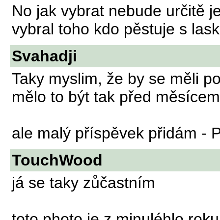
No jak vybrat nebude určitě
vybral toho kdo pěstuje s lask
Svahadji
Taky myslim, že by se měli po
mělo to být tak před měsícem -
ale malý příspěvek přidám -
TouchWood
já se taky zůčastním
toto photo je z minuléhlo roku