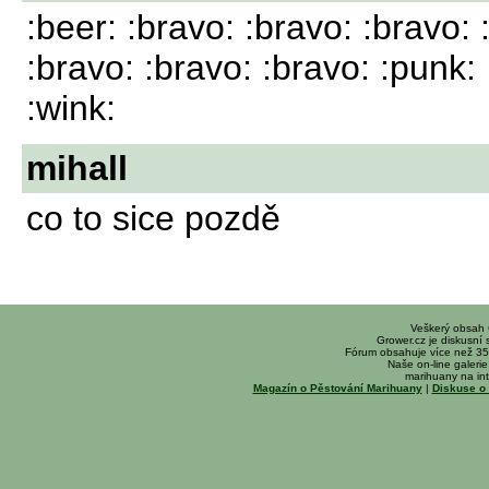
:beer: :bravo: :bravo: :bravo: 
:bravo: :bravo: :bravo: :punk:
:wink:
mihall
co to sice pozdě
Veškerý obsah
Grower.cz je diskusní
Fórum obsahuje více než 35
Naše on-line galerie 
marihuany na int
Magazín o Pěstování Marihuany
|
Diskuse o