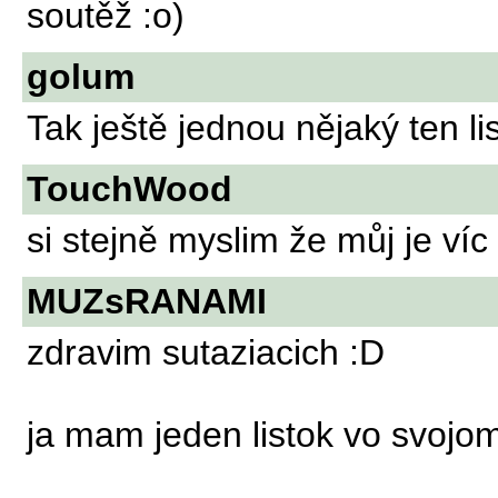
soutěž :o)
golum
Tak ještě jednou nějaký ten lis
TouchWood
si stejně myslim že můj je víc
MUZsRANAMI
zdravim sutaziacich :D
ja mam jeden listok vo svojom