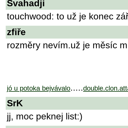
Svahadji
touchwood: to už je konec zá
zfiře
rozměry nevím.už je měsíc mr
.....
jó u potoka bejvávalo
double.clon.at
SrK
jj, moc peknej list:)