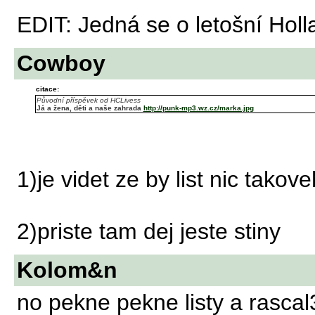
EDIT: Jedná se o letošní Hol
Cowboy
citace:
Původní příspěvek od HCLivess
Já a žena, děti a naše zahrada
http://punk-mp3.wz.cz/marka.jpg
1)je videt ze by list nic tako
2)priste tam dej jeste stiny
Kolom&n
no pekne pekne listy a rascal