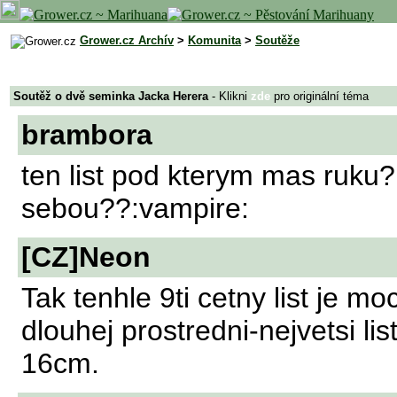
Grower.cz Archív
>
Komunita
>
Soutěže
Soutěž o dvě seminka Jacka Herera
- Klikni
zde
pro originální téma
brambora
ten list pod kterym mas ruku?
sebou??:vampire:
[CZ]Neon
Tak tenhle 9ti cetny list je m
dlouhej prostredni-nejvetsi li
16cm.