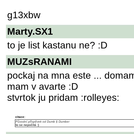
g13xbw
Marty.SX1
to je list kastanu ne? :D
MUZsRANAMI
pockaj na mna este ... domam 
mam v avarte :D
stvrtok ju pridam :rolleyes:
citace:
Původní příspěvek od Dumb § Dumber
to se nepočítá :)