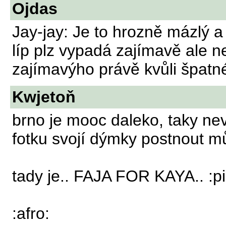
Ojdas
Jay-jay: Je to hrozně mázlý a n
líp plz vypadá zajímavě ale n
zajímavýho právě kvůli špatné 
Kwjetoň
brno je mooc daleko, taky nevi
fotku svojí dýmky postnout mů
tady je.. FAJA FOR KAYA.. :p
:afro: