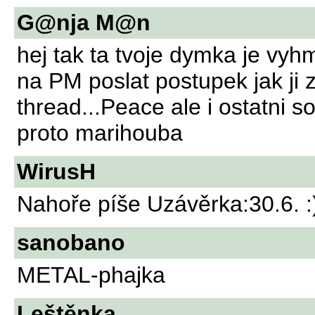
G@nja M@n
hej tak ta tvoje dymka je vy
na PM poslat postupek jak ji 
thread...Peace ale i ostatni 
proto marihouba
WirusH
Nahoře píše Uzávěrka:30.6. :) 
sanobano
METAL-phajka
Leštěnka