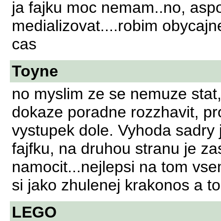
ja fajku moc nemam..no, aspo
medializovat....robim obycajn
cas
Toyne
no myslim ze se nemuze stat, 
dokaze poradne rozzhavit, pro
vystupek dole. Vyhoda sadry je
fajfku, na druhou stranu je z
namocit...nejlepsi na tom vse
si jako zhulenej krakonos a to 
LEGO