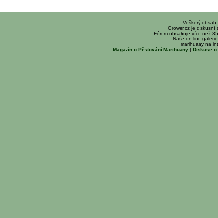
Veškerý obsah
Grower.cz je diskusní
Fórum obsahuje více než 35
Naše on-line galerie 
marihuany na int
Magazín o Pěstování Marihuany
|
Diskuse o