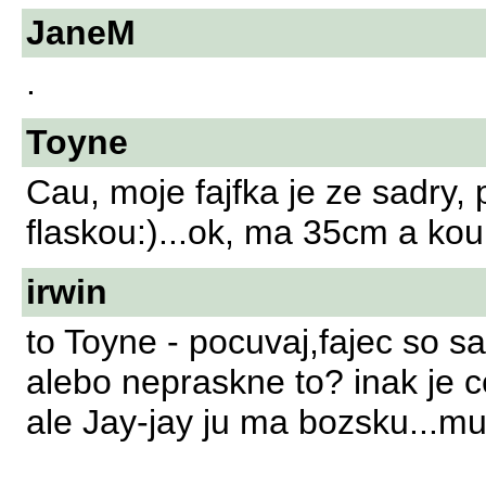
JaneM
.
Toyne
Cau, moje fajfka je ze sadry, 
flaskou:)...ok, ma 35cm a kour
irwin
to Toyne - pocuvaj,fajec so s
alebo nepraskne to? inak je c
ale Jay-jay ju ma bozsku...mus