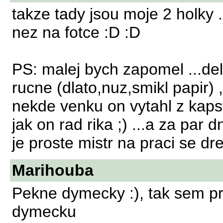
takze tady jsou moje 2 holky .
nez na fotce :D :D
PS: malej bych zapomel ...del
rucne (dlato,nuz,smikl papir)
nekde venku on vytahl z kaps
jak on rad rika ;) ...a za par d
je proste mistr na praci se d
Marihouba
Pekne dymecky :), tak sem p
dymecku