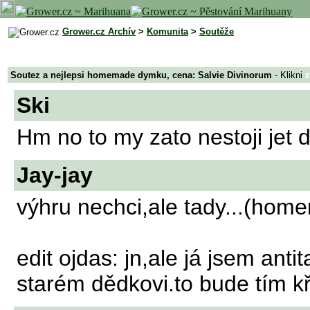
Grower.cz Archív
>
Komunita
>
Soutěže
Soutez a nejlepsi homemade dymku, cena: Salvie Divinorum
- Klikni
Ski
Hm no to my zato nestoji jet d
Jay-jay
výhru nechci,ale tady...(ho
edit ojdas: jn,ale já jsem anti
starém dědkovi.to bude tím k