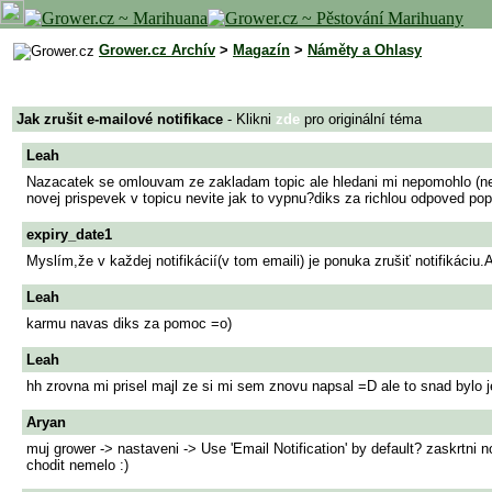
Grower.cz Archív
>
Magazín
>
Náměty a Ohlasy
Jak zrušit e-mailové notifikace
- Klikni
zde
pro originální téma
Leah
Nazacatek se omlouvam ze zakladam topic ale hledani mi nepomohlo (neb
novej prispevek v topicu nevite jak to vypnu?diks za richlou odpoved po
expiry_date1
Myslím,že v každej notifikácií(v tom emaili) je ponuka zrušiť notifikáciu
Leah
karmu navas diks za pomoc =o)
Leah
hh zrovna mi prisel majl ze si mi sem znovu napsal =D ale to snad bylo
Aryan
muj grower -> nastaveni -> Use 'Email Notification' by default? zaskrtni 
chodit nemelo :)