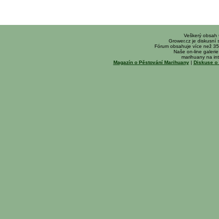
Veškerý obsah
Grower.cz je diskusní
Fórum obsahuje více než 35
Naše on-line galerie 
marihuany na int
Magazín o Pěstování Marihuany
|
Diskuse o