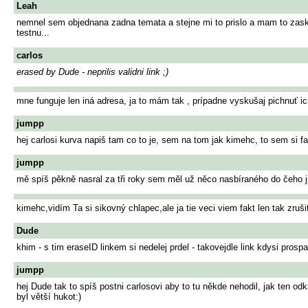
Leah
nemnel sem objednana zadna temata a stejne mi to prislo a mam to zaskr
testnu...
carlos
erased by Dude - neprilis validni link ;)
mne funguje len iná adresa, ja to mám tak , prípadne vyskušaj pichnuť i
jumpp
hej carlosi kurva napiš tam co to je, sem na tom jak kimehc, to sem si 
jumpp
mě spíš pěkně nasral za tři roky sem měl už něco nasbíraného do čeho j
kimehc,vidím Ta si sikovný chlapec,ale ja tie veci viem fakt len tak zruš
Dude
khim - s tim eraseID linkem si nedelej prdel - takovejdle link kdysi prosp
jumpp
hej Dude tak to spíš postni carlosovi aby to tu někde nehodil, jak ten od
byl větší hukot:)