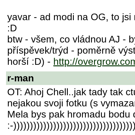
yavar - ad modi na OG, to jsi 
:D
btw - všem, co vládnou AJ - b
příspěvek/trýd - poměrně výst
horší :D) -
http://overgrow.c
r-man
OT: Ahoj Chell..jak tady tak c
nejakou svoji fotku (s vymaza
Mela bys pak hromadu bodu d
:-))))))))))))))))))))))))))))))))))))