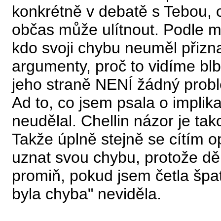
konkrétně v debatě s Tebou, 
občas může ulítnout. Podle 
kdo svoji chybu neuměl přizna
argumenty, proč to vidíme blb
jeho straně NENÍ žádný prob
Ad to, co jsem psala o implika
neudělal. Chellin názor je tak
Takže úplně stejně se cítím o
uznat svou chybu, protože děl
promiň, pokud jsem četla špat
byla chyba" neviděla.