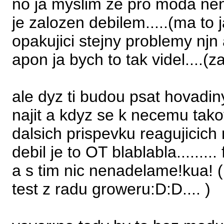
no ja myslim ze pro moda neni 
je zalozen debilem.....(ma to
opakujici stejny problemy njn a
apon ja bych to tak videl....
ale dyz ti budou psat hovadin
najit a kdyz se k necemu tak
dalsich prispevku reagujicich 
debil je to OT blablabla......... 
a s tim nic nenadelame!kua! (
test z radu groweru:D:D.... )