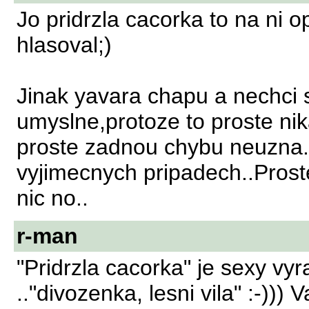
Jo pridrzla cacorka to na ni 
hlasoval;)
Jinak yavara chapu a nechci 
umyslne,protoze to proste n
proste zadnou chybu neuzna.
vyjimecnych pripadech..Proste
nic no..
r-man
"Pridrzla cacorka" je sexy vy
.."divozenka, lesni vila" :-)))