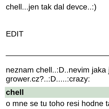
chell...jen tak dal devce..:)
EDIT
_______________________
neznam chell..:D..nevim jaka j
grower.cz?..:D.....:crazy:
chell
o mne se tu toho resi hodne 