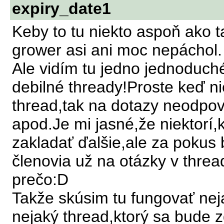
expiry_date1
Keby to tu niekto aspoň ako 
grower asi ani moc nepáchol.
Ale vidím tu jedno jednoduché
debilné thready!Proste keď ni
thread,tak na dotazy neodpov
apod.Je mi jasné,že niektor
zakladať ďalšie,ale za pokus b
členovia už na otázky v thre
prečo:D
Takže skúsim tu fungovať nej
nejaký thread,ktorý sa bude 