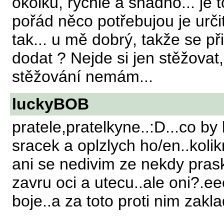
okolků, rychle a snadno... je 
pořád něco potřebujou je určit
tak... u mě dobrý, takže se p
dodat ? Nejde si jen stěžovat,
stěžování nemám...
luckyBOB
pratele,pratelkyne..:D...co by
sracek a oplzlych ho/en..kolikr
ani se nedivim ze nekdy prask
zavru oci a utecu..ale oni?.e
boje..a za toto proti nim zak