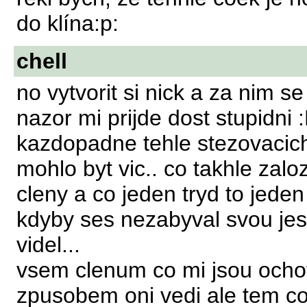
do klína:p:
chell
no vytvorit si nick a za nim s
nazor mi prijde dost stupidni 
kazdopadne tehle stezovacich
mohlo byt vic.. co takhle zaloz
cleny a co jeden tryd to jeden 
kdyby ses nezabyval svou jesi
videl...
vsem clenum co mi jsou och
zpusobem oni vedi ale tem co 