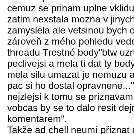
cemuz se prinam uplne vklidu 
zatim nexstala mozna v jinych
zamyslela ale vetsinou bych d
zároveň z mého pohledu vede 
threadu Trestné body"btw u
peclivejsi a mela ti dat ty bo
mela silu umazat je nemuzu a
pac si ho dostal opravnene..."
nejzlejsi k tomu se priznava
vobcas by se to dalo resit d
komentarem".
Takže ad chell neumí přiznat 