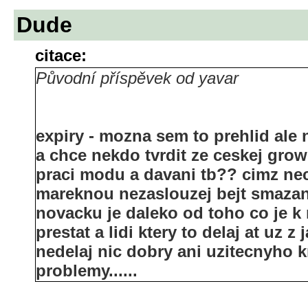
Dude
citace:
Původní příspěvek od yavar
expiry - mozna sem to prehlid al
a chce nekdo tvrdit ze ceskej growe
praci modu a davani tb?? cimz nech
mareknou nezaslouzej bejt smazany
novacku je daleko od toho co je k 
prestat a lidi ktery to delaj at uz
nedelaj nic dobry ani uzitecnyho k
problemy......