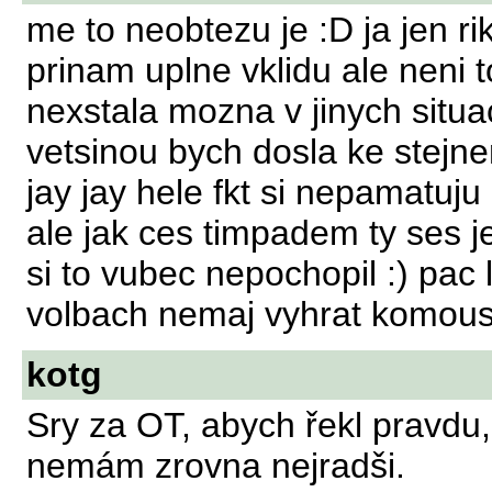
me to neobtezu je :D ja jen r
prinam uplne vklidu ale neni t
nexstala mozna v jinych situa
vetsinou bych dosla ke stejn
jay jay hele fkt si nepamatuju
ale jak ces timpadem ty ses j
si to vubec nepochopil :) pac 
volbach nemaj vyhrat komous
kotg
Sry za OT, abych řekl pravdu, 
nemám zrovna nejradši.