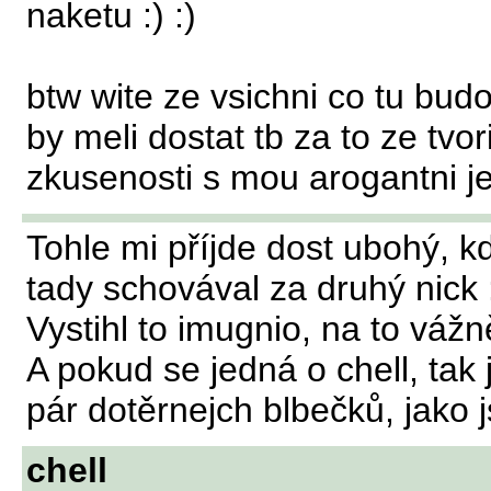
naketu :) :)
btw wite ze vsichni co tu bu
by meli dostat tb za to ze tvo
zkusenosti s mou arogantni je
Tohle mi příjde dost ubohý, kd
tady schovával za druhý nick 
Vystihl to imugnio, na to vážn
A pokud se jedná o chell, tak
pár dotěrnejch blbečků, jako j
chell