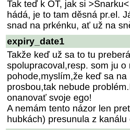
Tak teď k OT, jak si >Snarku
hádá, je to tam děsná pr.el. J
snad na prkénku, ať už na 
expiry_date1
Takže keď už sa to tu preberá
spolupracoval,resp. som ju o 
pohode,myslím,že keď sa na 
prosbou,tak nebude problém.
onanovať svoje ego!
A nemám tento názor len pret
hubkách) presunula z kanálu d