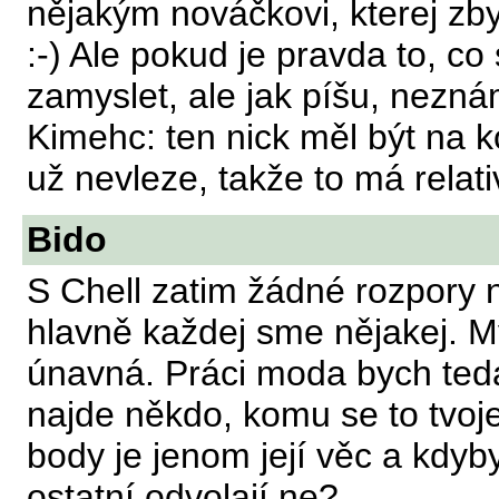
nějakým nováčkovi, kterej zb
:-) Ale pokud je pravda to, co
zamyslet, ale jak píšu, nezná
Kimehc: ten nick měl být na k
už nevleze, takže to má relat
Bido
S Chell zatim žádné rozpory
hlavně každej sme nějakej. M
únavná. Práci moda bych teda
najde někdo, komu se to tvoj
body je jenom její věc a kdyby
ostatní odvolají ne?