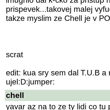
imugnio dal k-cko za pristup n
prispevek...takovej malej vyfu
takze myslim ze Chell je v P
scrat
edit: kua sry sem dal T.U.B a
ujel:D:jumper:
chell
yavar az na to ze ty lidi co 