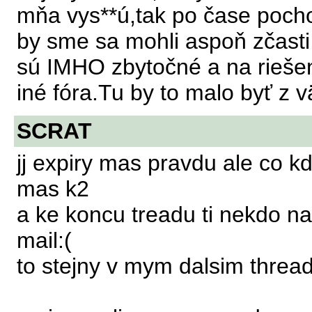
mňa vys**ú,tak po čase poch
by sme sa mohli aspoň zčasti
sú IMHO zbytočné a na rieše
iné fóra.Tu by to malo byť z v
SCRAT
jj expiry mas pravdu ale co k
mas k2
a ke koncu treadu ti nekdo n
mail:(
to stejny v mym dalsim threadu a