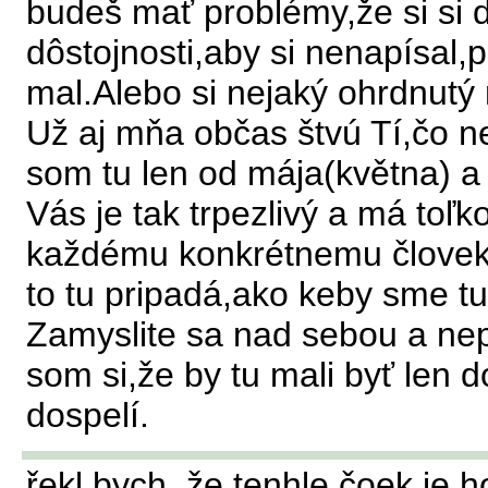
budeš mať problémy,že si si 
dôstojnosti,aby si nenapísal
mal.Alebo si nejaký ohrdnutý
Už aj mňa občas štvú Tí,čo ne
som tu len od mája(května) a 
Vás je tak trpezlivý a má toľ
každému konkrétnemu človek
to tu pripadá,ako keby sme t
Zamyslite sa nad sebou a ne
som si,že by tu mali byť len 
dospelí.
řekl bych, že tenhle čoek je 