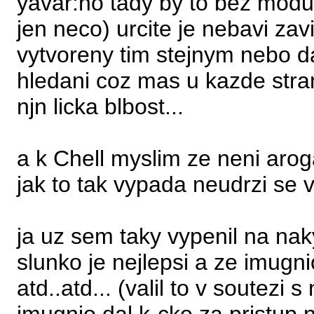
yavar:no tady by to bez modu 
jen neco) urcite je nebavi zavi
vytvoreny tim stejnym nebo da
hledani coz mas u kazde stran
njn licka blbost...
a k Chell myslim ze neni aroga
jak to tak vypada neudrzi se v
ja uz sem taky vypenil na nak
slunko je nejlepsi a ze imugn
atd..atd... (valil to v soutezi