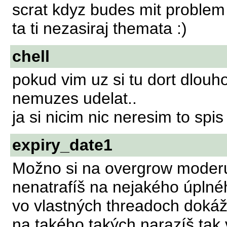
scrat kdyz budes mit problem
ta ti nezasiraj themata :)
chell
pokud vim uz si tu dort dlou
nemuzes udelat..
ja si nicim nic neresim to spis 
expiry_date1
Možno si na overgrow moderu
nenatrafíš na nejakého úplné
vo vlastných threadoch doká
na takého,takých narazíš,tak