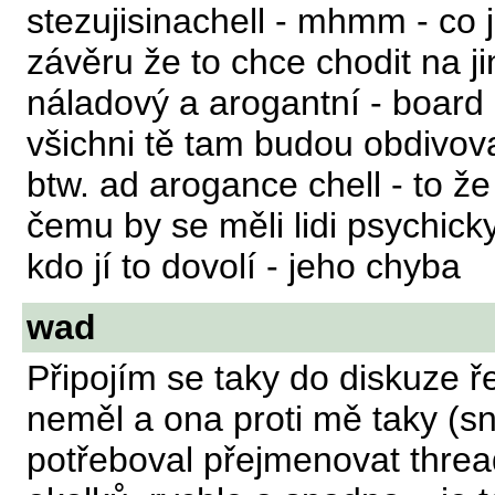
stezujisinachell - mhmm - co j
závěru že to chce chodit na j
náladový a arogantní - board p
všichni tě tam budou obdivova
btw. ad arogance chell - to že 
čemu by se měli lidi psychic
kdo jí to dovolí - jeho chyba
wad
Připojím se taky do diskuze ř
neměl a ona proti mě taky (s
potřeboval přejmenovat threa