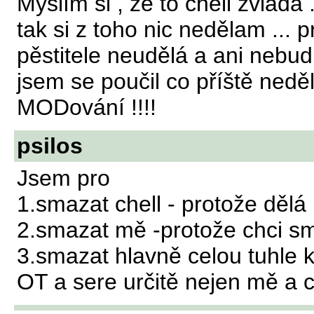
Myslím si , že to chell zvládá 
tak si z toho nic nedělam ...
pěstitele neudělá a ani nebudu 
jsem se poučil co příště nedě
MODování !!!!
psilos
Jsem pro
1.smazat chell - protože děl
2.smazat mě -protože chci sm
3.smazat hlavně celou tuhle k
OT a sere určitě nejen mě a c