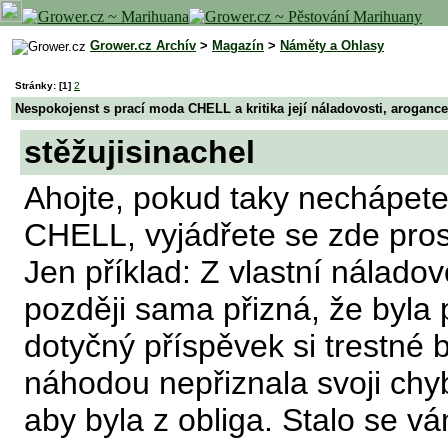
Grower.cz Archív
>
Magazín
>
Náměty a Ohlasy
Stránky:
[1]
2
Nespokojenst s prací moda CHELL a kritika její náladovosti, arogance
stěžujisinachel
Ahojte, pokud taky nechápet
CHELL, vyjádřete se zde pros
Jen příklad: Z vlastní náladov
později sama přizná, že byla
dotyčný příspěvek si trestné 
náhodou nepřiznala svoji chy
aby byla z obliga. Stalo se 