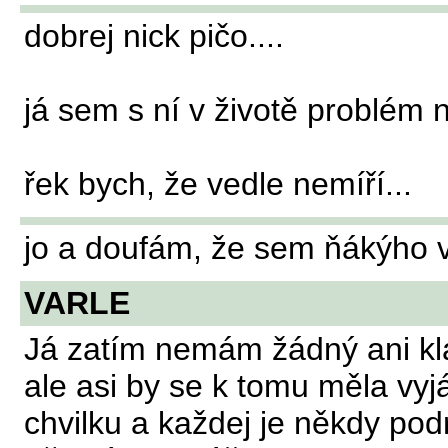
dobrej nick pičo....
já sem s ní v životě problém n
řek bych, že vedle nemíří...
jo a doufám, že sem ňákýho v
VARLE
Já zatím nemám žádný ani kla
ale asi by se k tomu měla vy
chvilku a každej je někdy podrá