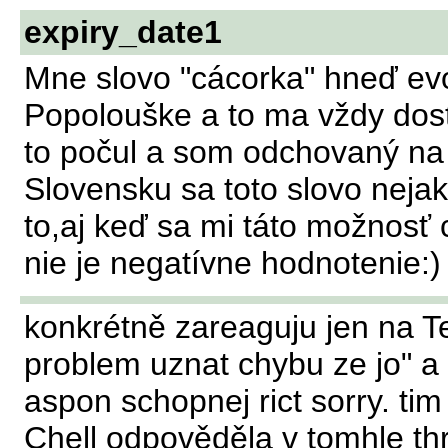
expiry_date1
Mne slovo "cácorka" hneď evo
Popolouške a to ma vždy dosta
to počul a som odchovaný na
Slovensku sa toto slovo neja
to,aj keď sa mi táto možnosť 
nie je negatívne hodnotenie:)
konkrétně zareaguju jen na Te
problem uznat chybu ze jo" a
aspon schopnej rict sorry. tim
Chell odpověděla v tomhle thr