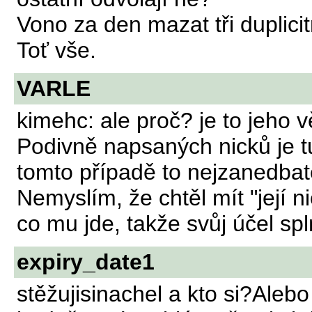
Vono za den mazat tři duplici
Toť vše.
VARLE
kimehc: ale proč? je to jeho 
Podivně napsaných nicků je tu
tomto případě to nejzanedbate
Nemyslím, že chtěl mít "její n
co mu jde, takže svůj účel spln
expiry_date1
stěžujisinachel a kto si?Alebo