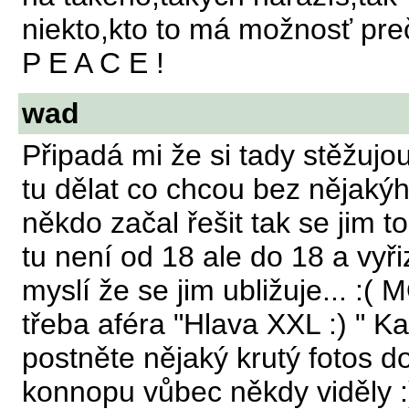
niekto,kto to má možnosť preči
P E A C E !
wad
Připadá mi že si tady stěžujou
tu dělat co chcou bez nějakýh
někdo začal řešit tak se jim to
tu není od 18 ale do 18 a vyři
myslí že se jim ubližuje... :( 
třeba aféra "Hlava XXL :) " K
postněte nějaký krutý fotos do 
konnopu vůbec někdy viděly :