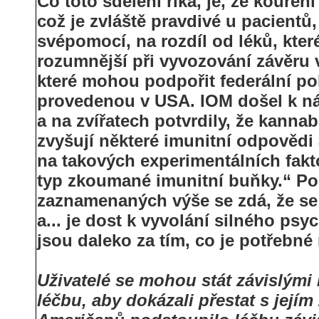
Co toto sdělení říká, je, že kouření
což je zvláště pravdivé u pacientů
svépomocí, na rozdíl od léků, kter
rozumnější při vyvozování závěru v t
které mohou podpořit federální pol
provedenou v USA. IOM došel k ná
a na zvířatech potvrdily, že kann
zvyšují některé imunitní odpovědi 
na takových experimentálních fakto
typ zkoumané imunitní buňky.“ Po
zaznamenaných výše se zdá, že se 
a... je dost k vyvolání silného ps
jsou daleko za tím, co je potřebn
Uživatelé se mohou stát závislými
léčbu, aby dokázali přestat s její