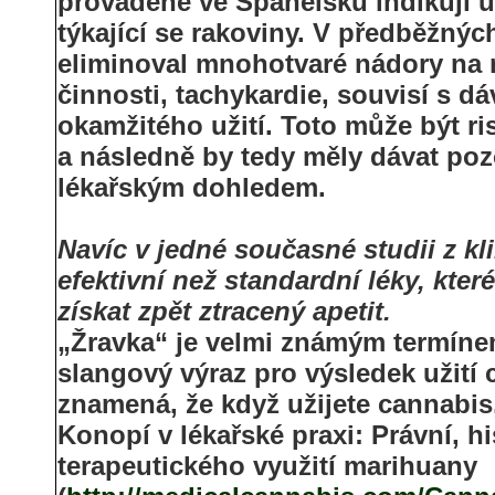
prováděné ve Španělsku indikují 
týkající se rakoviny. V předběžných
eliminoval mnohotvaré nádory na 
činnosti, tachykardie, souvisí s d
okamžitého užití. Toto může být r
a následně by tedy měly dávat poz
lékařským dohledem.
Navíc v jedné současné studii z k
efektivní než standardní léky, kte
získat zpět ztracený apetit.
„Žravka“ je velmi známým termíne
slangový výraz pro výsledek užití
znamená, že když užijete cannabis
Konopí v lékařské praxi: Právní, h
terapeutického využití marihuany