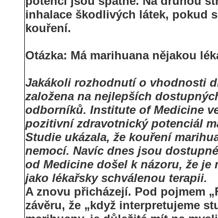
potencí jsou špatné. Na druhou st
inhalace škodlivých látek, pokud 
kouření.
Otázka: Má marihuana nějakou lé
Jakákoli rozhodnutí o vhodnosti d
založena na nejlepších dostupnýc
odborníků. Institute of Medicine v
pozitivní zdravotnický potenciál m
Studie ukázala, že kouření marihu
nemocí. Navíc dnes jsou dostupné 
od Medicine došel k názoru, že j
jako lékařsky schválenou terapii.
A znovu přicházejí. Pod pojmem „Fy
závěru, že „když interpretujeme 