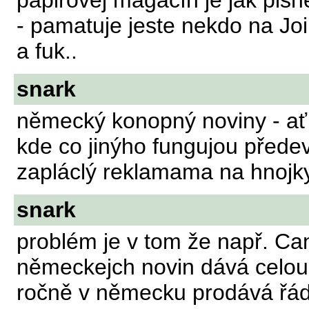
papirovej magacín je jak pish
- pamatuje jeste nekdo na Join
a fuk..
snark
německý konopný noviny - ať 
kde co jinýho fungujou předev
zapláclý reklamama na hnojk
snark
problém je v tom že např. Can
německejch novin dává celou 
ročně v německu prodává řádo