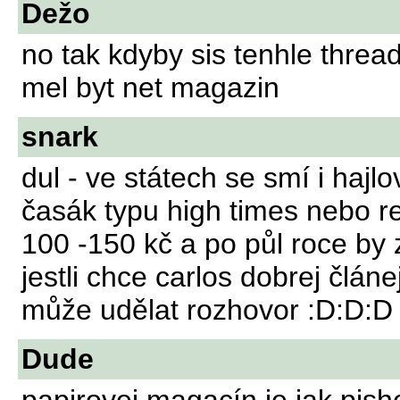
Dežo
no tak kdyby sis tenhle thread
mel byt net magazin
snark
dul - ve státech se smí i hajlo
časák typu high times nebo r
100 -150 kč a po půl roce by
jestli chce carlos dobrej člá
může udělat rozhovor :D:D:D
Dude