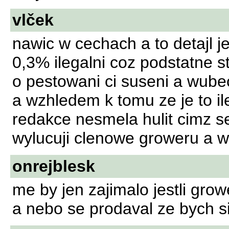
vlček
nawic w cechach a to detajl 
0,3% ilegalni coz podstatne s
o pestowani ci suseni a wube
a wzhledem k tomu ze je to ile
redakce nesmela hulit cimz s
wylucuji clenowe groweru a w
onrejblesk
me by jen zajimalo jestli gro
a nebo se prodaval ze bych s