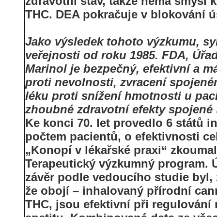
zdravotní stav, takže nemá smysl 
THC. DEA pokračuje v blokování ús
Jako výsledek tohoto výzkumu, synt
veřejnosti od roku 1985. FDA, Úřad 
Marinol je bezpečný, efektivní a má
proti nevolnosti, zvracení spojené
léku proti snížení hmotnosti u pa
zhoubné zdravotní efekty spojené
Ke konci 70. let provedlo 6 států 
počtem pacientů, o efektivnosti c
„Konopí v lékařské praxi“ zkoumal
Terapeutický výzkumný program. Ú
závěr podle vedoucího studie byl, 
že obojí – inhalovaný přírodní cann
THC, jsou efektivní při regulování 