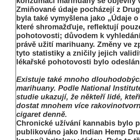
konzumaci marihuany se objevily v
Zmiňované údaje pocházejí z Dru
byla také vymyšlena jako „Údaje o
které shromažďuje, reflektují pou
pohotovosti; důvodem k vyhledá
právě užití marihuany. Změny ve 
tyto statistiky a zničily jejich val
lékařské pohotovosti bylo odesláno
Existuje také mnoho dlouhodobých
marihuany. Podle National Institute
studie ukazují, že někteří lidé, kte
dostat mnohem více rakovinotvornýc
cigaret denně.
Chronické užívání kannabis bylo 
publikováno jako Indian Hemp Dru