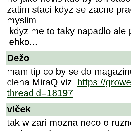
zatim staci kdyz se zacne pr
myslim...
ikdyz me to taky napadlo ale 
lehko...
Dežo
mam tip co by se do magazinu 
clena MiraQ viz.
https://grow
threadid=18197
vlček
tak w zari mozna neco o ruz