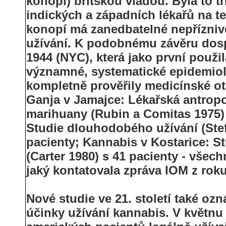
konopí) britskou vládou. Byla to tř
indických a západních lékařů na te
konopí má zanedbatelné nepříznivé
užívání. K podobnému závěru dosp
1944 (NYC), která jako první použi
významné, systematické epidemiol
kompletně prověřily medicínské ot
Ganja v Jamajce: Lékařská antropo
marihuany (Rubin a Comitas 1975) s
Studie dlouhodobého užívání (Stef
pacienty; Kannabis v Kostarice: S
(Carter 1980) s 41 pacienty - všec
jaký kontatovala zpráva IOM z roku
Nové studie ve 21. století také o
účinky užívání kannabis. V květnu 