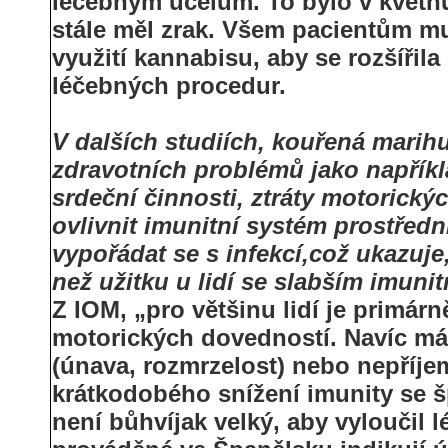
léčebným účelům. To bylo v květnu
stále měl zrak. Všem pacientům mu
využití kannabisu, aby se rozšíři
léčebných procedur.
V dalších studiích, kouřená marih
zdravotních problémů jako napříkla
srdeční činnosti, ztráty motorick
ovlivnit imunitní systém prostřed
vypořádat se s infekcí,což ukazuj
než užitku u lidí se slabším imun
Z IOM, „pro většinu lidí je primár
motorických dovedností. Navíc má 
(únava, rozmrzelost) nebo nepříje
krátkodobého snížení imunity se šp
není bůhvíjak velký, aby vyloučil 