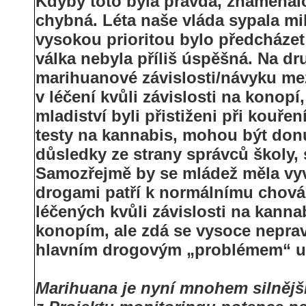
Kdyby toto byla pravda, znamenalo
chybná. Léta naše vláda sypala mil
vysokou prioritou bylo předcházet
válka nebyla příliš úspěšná. Na dr
marihuanové závislosti/návyku mez
v léčení kvůli závislosti na konopí
mladiství byli přistiženi při kouř
testy na kannabis, mohou být donu
důsledky ze strany správců školy,
Samozřejmě by se mládež měla vyva
drogami patří k normálnímu chován
léčených kvůli závislosti na kann
konopím, ale zdá se vysoce nepra
hlavním drogovým „problémem“ u 
Marihuana je nyní mnohem silnější,