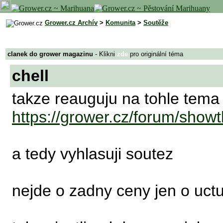
Grower.cz Archív
>
Komunita
>
Soutěže
clanek do grower magazinu
- Klikni
zde
pro originální téma
chell
takze reauguju na tohle tema
https://grower.cz/forum/show
a tedy vyhlasuji soutez
nejde o zadny ceny jen o uctu