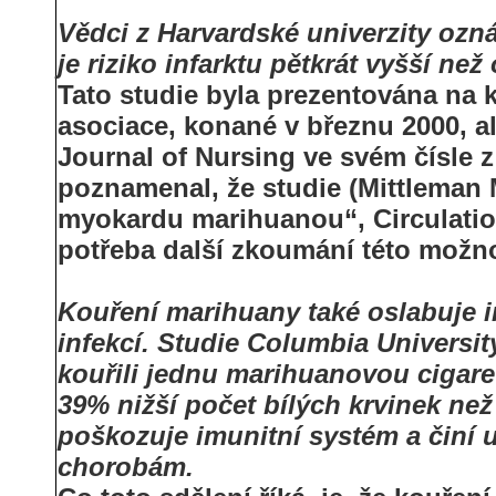
Vědci z Harvardské univerzity ozn
je riziko infarktu pětkrát vyšší než
Tato studie byla prezentována na 
asociace, konané v březnu 2000, a
Journal of Nursing ve svém čísle
poznamenal, že studie (Mittleman 
myokardu marihuanou“, Circulation
potřeba další zkoumání této možno
Kouření marihuany také oslabuje im
infekcí. Studie Columbia University 
kouřili jednu marihuanovou cigare
39% nižší počet bílých krvinek ne
poškozuje imunitní systém a činí 
chorobám.