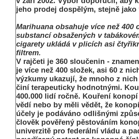
v září 2002. Výbor doporučil, aby 
jeho prodej dospělým, stejně jak
Marihuana obsahuje více než 400 c
substancí obsažených v tabákovém
cigarety ukládá v plicích asi čtyřik
filtrem.
V rajčeti je 360 sloučenin - zname
je více než 400 složek, asi 60 z ni
výzkumy ukazují, že mnoho z nich 
činí terapeuticky hodnotnými. Kouř
400.000 lidí ročně. Kouření konop
vědí nebo by měli vědět, že konop
účely je podáváno odlišnými způso
člověk pověřený pěstováním konop
univerzitě pro federální vládu a pa