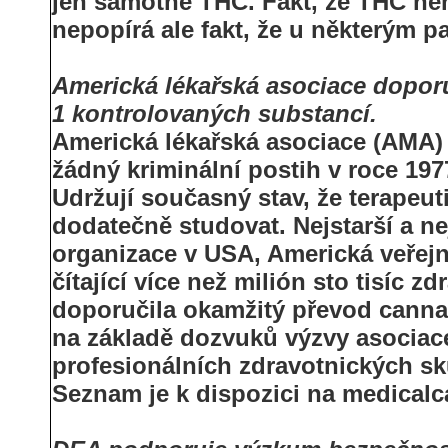
jen samotné THC. Fakt, že THC není
nepopírá ale fakt, že u některým
Americká lékařská asociace dopor
1 kontrolovaných substancí.
Americká lékařská asociace (AMA) 
žádný kriminální postih v roce 197
Udržují současný stav, že terapeut
dodatečně studovat. Nejstarší a ne
organizace v USA, Americká veřej
čítající více než milión sto tisíc 
doporučila okamžitý převod cannab
na základě dozvuků výzvy asociace
profesionálních zdravotnických sk
Seznam je k dispozici na medical