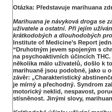
Otázka: Představuje marihuana zdra
Marihuana je návyková droga se zá
uživatele a ostatní. Při jejím už
krátkodobých a dlouhodobých pr
Institute of Medicine’s Report jedn
“Druhotným jevem spojeným s chro
na psychoaktivních účincích THC. A
několika málo uživatelů, došlo k t
marihuaně jsou podobné, jako u os
závěr: „Charakteristický abstinen
je mírný a přechodný. Syndrom za
motorický neklid, nespavost, por
stísněnost. Jinými slovy, marihua