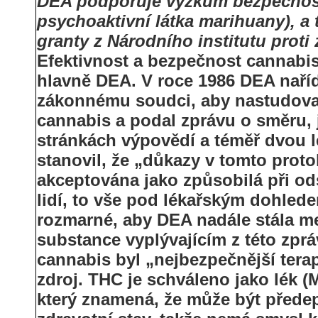
DEA podporuje výzkum bezpečnosti
psychoaktivní látka marihuany), a
granty z Národního institutu proti
Efektivnost a bezpečnost cannabis
hlavně DEA. V roce 1986 DEA naříd
zákonnému soudci, aby nastudoval 
cannabis a podal zprávu o směru, 
stránkách výpovědí a téměř dvou 
stanovil, že „důkazy v tomto proto
akceptována jako způsobilá při o
lidí, to vše pod lékařským dohled
rozmarné, aby DEA nadále stála mez
substance vyplývajícím z této zprá
cannabis byl „nejbezpečnější terap
zdroj. THC je schváleno jako lék (
který znamená, že může být předep