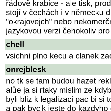
řádově krabice - ale tisk, pr
stojí v čechách i v německu d
"okrajovejch" nebo nekomerčn
jazykovou verzi čehokoliv pr
chell
vsichni plno kecu a clanek zadne
onrejblesk
no tk se tam budou hazet re
alůe ja si rtaky mislim ze kdy
byli bliz k legalizaci pac bi si
a pak bycjk jeste do kazdyho 