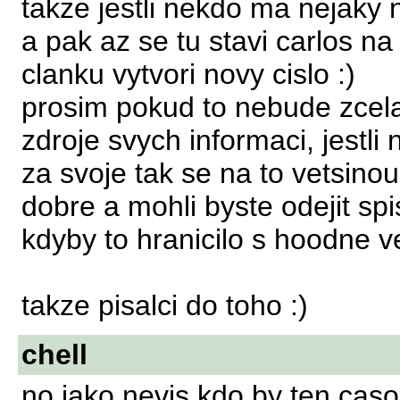
takze jestli nekdo ma nejaky 
a pak az se tu stavi carlos n
clanku vytvori novy cislo :)
prosim pokud to nebude zcela 
zdroje svych informaci, jestl
za svoje tak se na to vetsino
dobre a mohli byste odejit s
kdyby to hranicilo s hoodne v
takze pisalci do toho :)
chell
no jako nevis kdo by ten caso