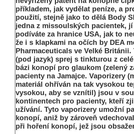
nevyřízený patent na konopné čípky
příkladem, jak vydělat peníze, a 
použití, stejně jako to dělá Body
jedna z missoulských pacientek, j
podíváte za hranice USA, jak to ne
že i s klapkami na očích by DEA 
Pharmaceuticals ve Velké Británii. 
(pod jazyk) sprej s tinkturou z cel
bázi konopí pro glaukom (zelený z
pacienty na Jamajce. Vaporizery (me
materiál ohříván na tak vysokou tep
vysokou, aby se vznítil) jsou v so
kontinentech pro pacienty, kteří zji
užívání. Tyto vaporizery umožní p
konopí, aniž by zároveň vdechovali
při hoření konopí, jež jsou obsaže