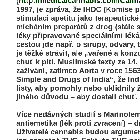
(
http://medicalcannabis.com/Canna
1997, je zpráva, že IHDC (Komise 
stimulaci apetitu jako terapeutické
mícháním preparátů z drog (stále se
léky připravované speciálními lék
cestou jde např. o sirupy, odvary,
je těžké strávit, ale „vařené a ko
chuť k pití. Muslimské texty ze 14.
zažívání, zatímco Aorta v roce 156
Simple and Drugs of India“, že In
listy, aby pomohly nebo uklidnily 
jiného důvodu – aby dostali chuť.
Více nedávných studií s Marinole
antiemetika (lék proti zvracení) – 
Uživatelé cannabis budou argument