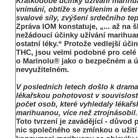
Krátkodobé účinky užívání marihua
vnímání, obtíže s myšlením a řešen
svalové síly, zvýšení srdečního te
Zpráva IOM konstatuje, „... až na
nežádoucí účinky užívání marihua
ostatní léky.“ Protože vedlejší úč
THC, jsou velmi podobné pro celé 
o Marinolu® jako o bezpečném a ú
nevyužitelném.
V posledních letech došlo k drama
lékařskou pohotovost v souvislost
počet osob, které vyhledaly lékařs
marihuanou, více než ztrojnásobil.
Toto tvrzení je zavádějící - důvod
nic společného se zmínkou o užití