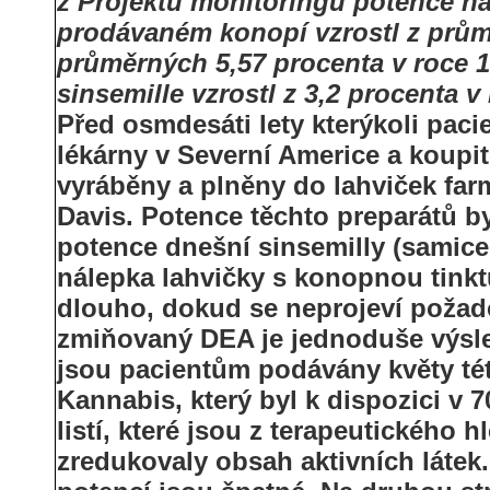
z Projektu monitoringu potence na
prodávaném konopí vzrostl z prům
průměrných 5,57 procenta v roce 
sinsemille vzrostl z 3,2 procenta v
Před osmdesáti lety kterýkoli pacie
lékárny v Severní Americe a koupit
vyráběny a plněny do lahviček farm
Davis. Potence těchto preparátů b
potence dnešní sinsemilly (samice
nálepka lahvičky s konopnou tinkt
dlouho, dokud se neprojeví poža
zmiňovaný DEA je jednoduše výsle
jsou pacientům podávány květy této
Kannabis, který byl k dispozici v 
listí, které jsou z terapeutického 
zredukovaly obsah aktivních látek.