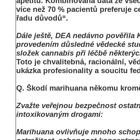
apetitu. Kombinovaná data ze všec
více než 70 % pacientů preferuje 
řadu důvodů“.
Dále ještě, DEA nedávno pověřila 
provedením důsledné vědecké studi
složek cannabis při léčbě některý
Toto je chvalitebná, racionální, v
ukázka profesionality a soucitu fe
Q. Škodí marihuana někomu kromě 
Zvažte veřejnou bezpečnost ostatn
intoxikovaným drogami:
Marihuana ovlivňuje mnoho schopn