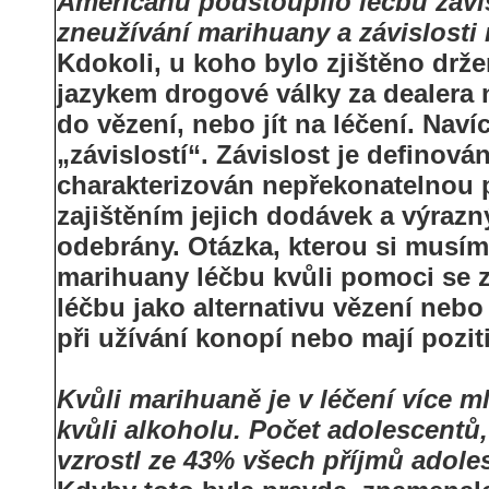
Američanů podstoupilo léčbu závis
zneužívání marihuany a závislosti 
Kdokoli, u koho bylo zjištěno drž
jazykem drogové války za dealera ne
do vězení, nebo jít na léčení. Nav
„závislostí“. Závislost je definová
charakterizován nepřekonatelnou 
zajištěním jejich dodávek a výraz
odebrány. Otázka, kterou si musíme
marihuany léčbu kvůli pomoci se z
léčbu jako alternativu vězení nebo 
při užívání konopí nebo mají pozit
Kvůli marihuaně je v léčení více 
kvůli alkoholu. Počet adolescentů,
vzrostl ze 43% všech příjmů adole