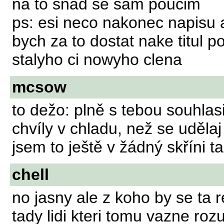
na to snad se sam poucim
ps: esi neco nakonec napisu 
bych za to dostat nake titul p
stalyho ci nowyho clena
mcsow
to dežo: plně s tebou souhlasi
chvíly v chladu, než se udělaj
jsem to ještě v žádný skříni t
chell
no jasny ale z koho by se ta r
tady lidi kteri tomu vazne rozu