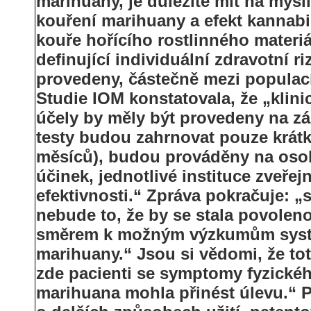
marihuany, je důležité mít na mysli
kouření marihuany a efekt kannabi
kouře hořícího rostlinného materiá
definující individuální zdravotní r
provedeny, částečně mezi populací
Studie IOM konstatovala, že „klin
účely by měly být provedeny na zák
testy budou zahrnovat pouze krát
měsíců), budou prováděny na osob
účinek, jednotlivé instituce zveř
efektivnosti.“ Zpráva pokračuje: 
nebude to, že by se stala povolen
směrem k možným výzkumům systé
marihuany.“ Jsou si vědomi, že tot
zde pacienti se symptomy fyzické
marihuana mohla přinést úlevu.“ 