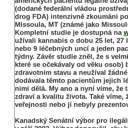
amerických pacientů legálně užíva
(dodané federální vládou prostř
drog FDA) intenzivně zkoumáni po 
Missoula, MT (známé jako Missouls
Kompletní studie je dostupná na
w
užívali kannabis o dobu 25 let, 27 l
nebo 9 léčebných uncí a jeden paci
týdny. Závěr studie zněl, že s vel
které se očekávaly od věku osob) 
zdravotním stavu a neužíval žádné 
dodávala těmto pacientům jejich lé
nimi dělá. My ano a nyní víme, že 
zdraví a kvalitu života. Také víme
veřejnosti nebo jí nebyly prezentov
Kanadský Senátní výbor pro ilegál