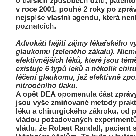
o dalších způsobech užití, paten
v roce 2001, pouhé 2 roky po zpráv
nejspíše vlastní agendu, která ne
poznatcích.
Advokáti hájili zájmy lékařského v
glaukomu (zeleného zákalu). Nicm
efektivnějších léků, které jsou tém
existuje 6 typů léků a několik chir
léčení glaukomu, jež efektivně zp
nitroočního tlaku.
A opět DEA opomenula část zprávy, 
jsou výše zmiňované metody prakt
léku a chirurgického zákroku, od p
vládou požadovaných experimentů 
vládu, že Robert Randall, pacient