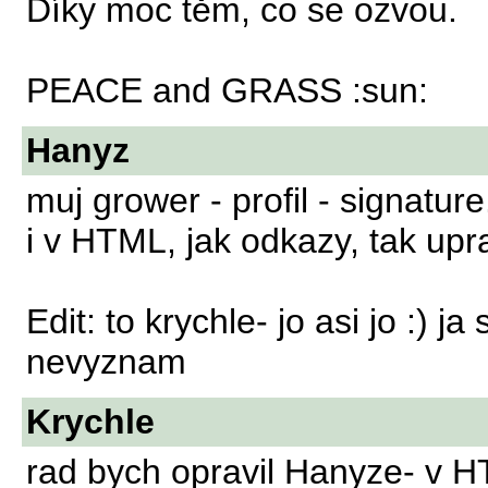
Díky moc těm, co se ozvou.
PEACE and GRASS :sun:
Hanyz
muj grower - profil - signatu
i v HTML, jak odkazy, tak upr
Edit: to krychle- jo asi jo :) 
nevyznam
Krychle
rad bych opravil Hanyze- v 