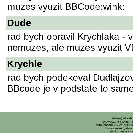
muzes vyuzit BBCode:wink:
Dude
rad bych opravil Krychlaka -
nemuzes, ale muzes vyuzit V
Krychle
rad bych podekoval Dudlajzov
BBcode je v podstate to sam
Veškerý obsah
Grower.cz je diskusní
Fórum obsahuje více než 35
Naše on-line galerie 
marihuany na int