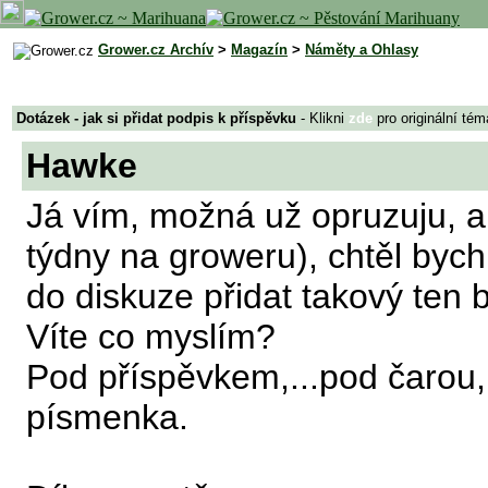
Grower.cz Archív
>
Magazín
>
Náměty a Ohlasy
Dotázek - jak si přidat podpis k příspěvku
- Klikni
zde
pro originální tém
Hawke
Já vím, možná už opruzuju, al
týdny na groweru), chtěl bych
do diskuze přidat takový ten br
Víte co myslím?
Pod příspěvkem,...pod čarou, 
písmenka.