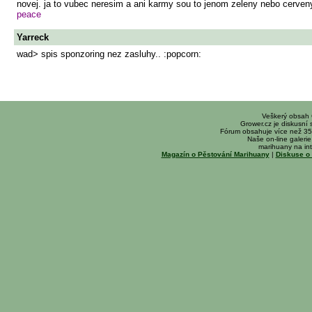
novej. ja to vubec neresim a ani karmy sou to jenom zeleny nebo cerven
peace
Yarreck
wad> spis sponzoring nez zasluhy.. :popcorn:
Veškerý obsah
Grower.cz je diskusní
Fórum obsahuje více než 35
Naše on-line galerie 
marihuany na int
Magazín o Pěstování Marihuany
|
Diskuse o