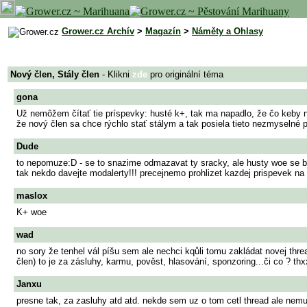
Grower.cz Archív
>
Magazín
>
Náměty a Ohlasy
Nový člen, Stály člen
- Klikni
zde
pro originální téma
gona
Už nemôžem čítať tie príspevky: husté k+, tak ma napadlo, že čo keby na
že nový člen sa chce rýchlo stať stálym a tak posiela tieto nezmyselné p
Dude
to nepomuze:D - se to snazime odmazavat ty sracky, ale husty woe se bu
tak nekdo davejte modalerty!!! precejnemo prohlizet kazdej prispevek na 
maslox
K+ woe
wad
no sory že tenhel vál píšu sem ale nechci kqůli tomu zakládat novej thre
člen) to je za zásluhy, karmu, pověst, hlasování, sponzoring...či co ? thx
Janxu
presne tak, za zasluhy atd atd. nekde sem uz o tom cetl thread ale nemuzu