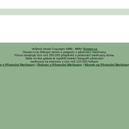
Veškerý obsah Copyright ©MM - MMVI
Grower.cz
Grower.cz je diskusní server a magazín o pěstování marihuany.
Fórum obsahuje více než 350.000 příspěvků o pěstování marihuany doma.
Naše on-line galerie je největší kolekcí fotografií pěstování
marihuany na internetu s více než 125.000 fotkami.
n o Pěstování Marihuany
|
Diskuse o Pěstování Marihuany
|
Návody na Pěstování Marihua