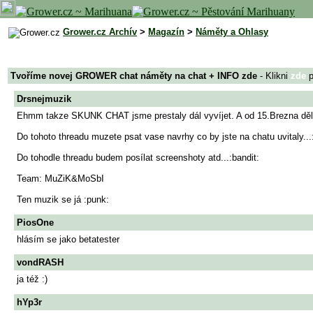
Grower.cz Archív
>
Magazín
>
Náměty a Ohlasy
Tvoříme novej GROWER chat náměty na chat + INFO zde
- Klikni
zde
p
Drsnejmuzik
Ehmm takze SKUNK CHAT jsme prestaly dál vyvíjet. A od 15.Brezna dě
Do tohoto threadu muzete psat vase navrhy co by jste na chatu uvitaly...
Do tohodle threadu budem posílat screenshoty atd...:bandit:
Team: MuZiK&MoSbI
Ten muzik se já :punk:
PiosOne
hlásím se jako betatester
vondRASH
ja též :)
hYp3r