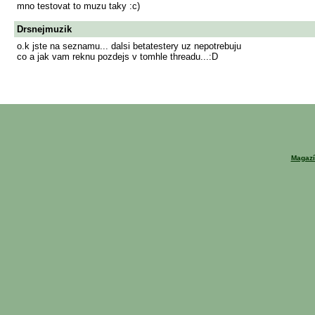
mno testovat to muzu taky :c)
Drsnejmuzik
o.k jste na seznamu... dalsi betatestery uz nepotrebuju
co a jak vam reknu pozdejs v tomhle threadu...:D
Magazí