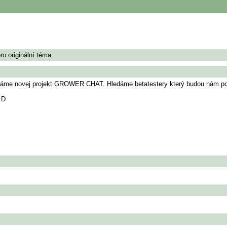
ro originální téma
láme novej projekt GROWER CHAT. Hledáme betatestery který budou nám pom
:D