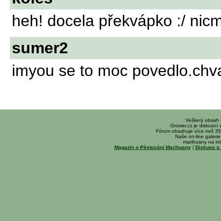
heh! docela překvápko :/ nicm
sumer2
imyou se to moc povedlo.chva
Veškerý obsah
Grower.cz je diskusní
Fórum obsahuje více než 35
Naše on-line galerie 
marihuany na int
Magazín o Pěstování Marihuany
|
Diskuse o