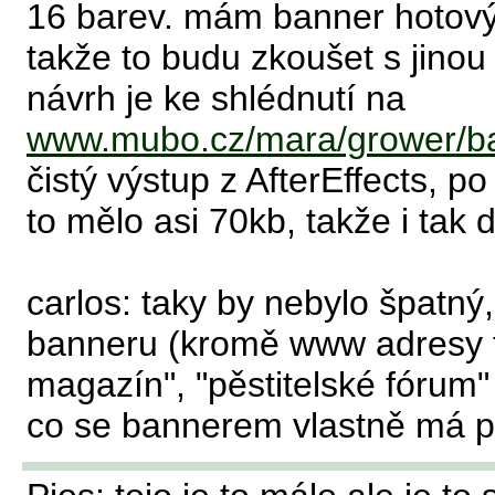
16 barev. mám banner hotový,
takže to budu zkoušet s jinou
návrh je ke shlédnutí na
www.mubo.cz/mara/grower/b
čistý výstup z AfterEffects, 
to mělo asi 70kb, takže i tak 
carlos: taky by nebylo špatný
banneru (kromě www adresy tř
magazín", "pěstitelské fórum"
co se bannerem vlastně má pr