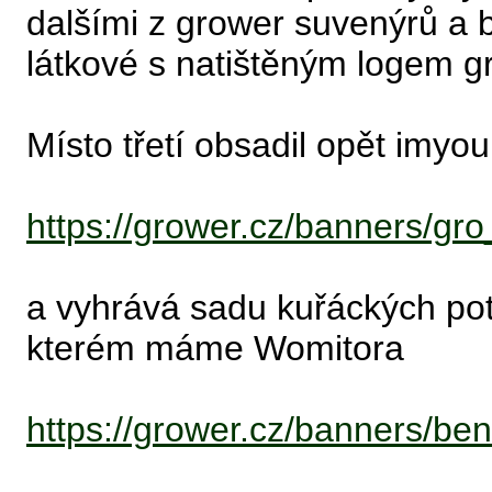
dalšími z grower suvenýrů a
látkové s natištěným logem g
Místo třetí obsadil opět imyou
https://grower.cz/banners/gr
a vyhrává sadu kuřáckých potř
kterém máme Womitora
https://grower.cz/banners/be