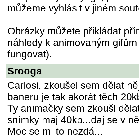
můžeme vyhlásit v jiném soutě
Obrázky můžete přikládat pří
náhledy k animovaným gifů
fungovat).
Srooga
Carlosi, zkoušel sem dělat něj
baneru je tak akorát těch 20k
Ty animačky sem zkoušl děla
snímky maj 40kb...daj se v ně
Moc se mi to nezdá...