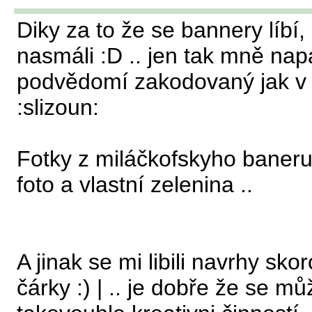
Diky za to že se bannery líbí
nasmáli :D .. jen tak mně nap
podvědomí zakodovaný jak v p
:slizoun:
Fotky z miláčkofskyho baneru
foto a vlastní zelenina ..
A jinak se mi libili navrhy sk
čárky :) | .. je dobře že se m