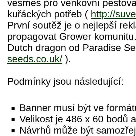
vesměs pro venkovní pěstován
kuřáckých potřeb (
http://suv
První soutěž je o nejlepší re
propagovat Grower komunitu.
Dutch dragon od Paradise S
seeds.co.uk/
).
Podmínky jsou následující:
Banner musí být ve formátu
Velikost je 486 x 60 bodů 
Návrhů může být samozřejm