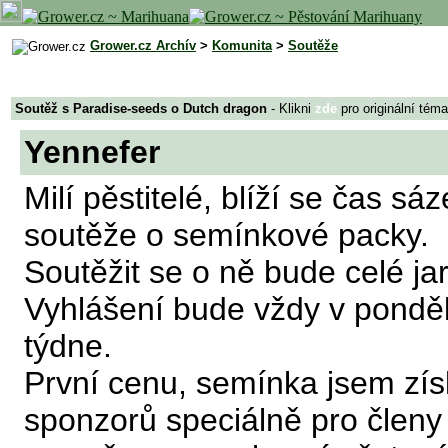
Grower.cz Archív
>
Komunita
>
Soutěže
Soutěž s Paradise-seeds o Dutch dragon
- Klikni
zde
pro originální téma
Yennefer
Milí pěstitelé, blíží se čas s
soutěže o semínkové packy.
Soutěžit se o ně bude celé ja
Vyhlášení bude vždy v ponděl
týdne.
První cenu, semínka jsem zís
sponzorů speciálně pro člen