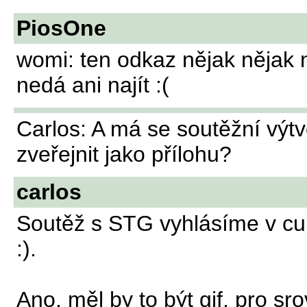
PiosOne
womi: ten odkaz nějak nějak 
nedá ani najít :(
Carlos: A má se soutěžní výt
zveřejnit jako přílohu?
carlos
Soutěž s STG vyhlásíme v cu
:).
Ano, měl by to být gif, pro sr