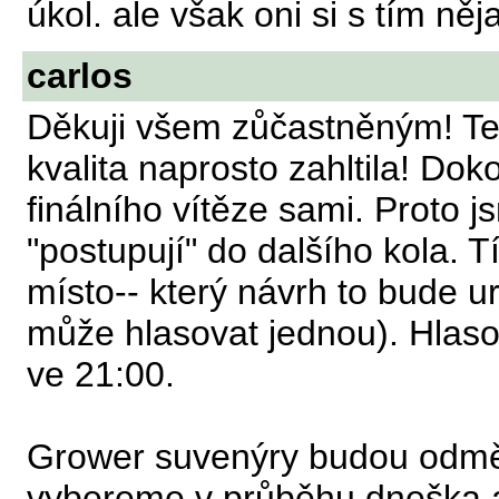
úkol. ale však oni si s tím něj
carlos
Děkuji všem zůčastněným! Ten
kvalita naprosto zahltila! Dok
finálního vítěze sami. Proto j
"postupují" do dalšího kola. T
místo-- který návrh to bude u
může hlasovat jednou). Hlaso
ve 21:00.
Grower suvenýry budou odměne
vybereme v průběhu dneška a 