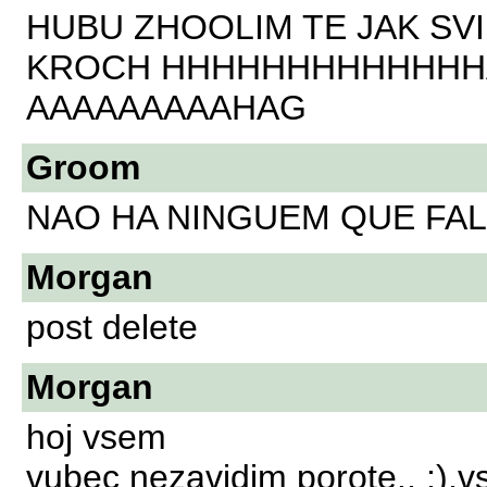
HUBU ZHOOLIM TE JAK SV
KROCH HHHHHHHHHHHHH
AAAAAAAAAHAG
Groom
NAO HA NINGUEM QUE FA
Morgan
post delete
Morgan
hoj vsem
vubec nezavidim porote.. :),