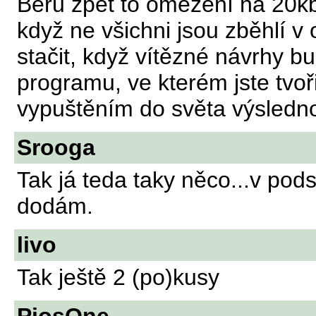
Beru zpět to omezení na 20kb
když ne všichni jsou zběhlí v 
stačit, když vítězné návrhy b
programu, ve kterém jste tvoř
vypuštěním do světa výslednou
Srooga
Tak já teda taky něco...v pods
dodám.
livo
Tak ještě 2 (po)kusy