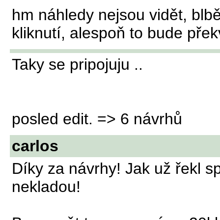
hm náhledy nejsou vidět, blbě
kliknutí, alespoň to bude pře
Taky se pripojuju ..
posled edit. => 6 návrhů
carlos
Díky za návrhy! Jak už řekl s
nekladou!