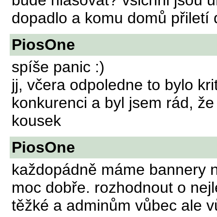
bude hlasovat? všichni jsou u
dopadlo a komu domů přiletí 
PiosOne
spíše panic :)
jj, včera odpoledne to bylo kri
konkurenci a byl jsem rád, ž
kousek
PiosOne
každopádně máme bannery na
moc dobře. rozhodnout o nej
těžké a adminům vůbec ale v