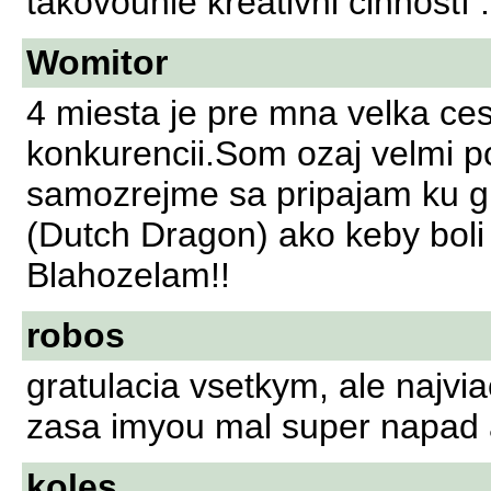
takovouhle kreativni činností .
Womitor
4 miesta je pre mna velka cest
konkurencii.Som ozaj velmi p
samozrejme sa pripajam ku gra
(Dutch Dragon) ako keby boli
Blahozelam!!
robos
gratulacia vsetkym, ale najvi
zasa imyou mal super napad a
koles