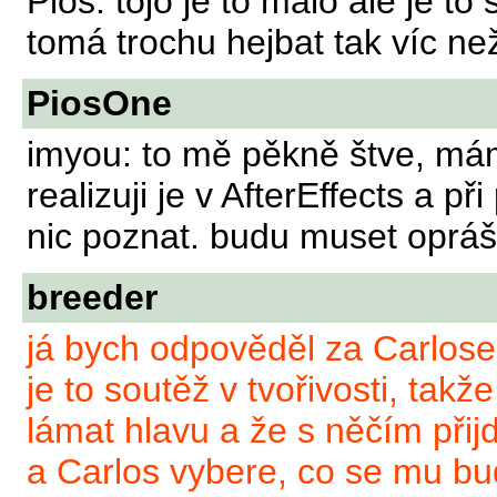
Pios: tojo je to málo ale je to
tomá trochu hejbat tak víc ne
PiosOne
imyou: to mě pěkně štve, má
realizuji je v AfterEffects a 
nic poznat. budu muset opráš
breeder
já bych odpověděl za Carlose
je to soutěž v tvořivosti, takž
lámat hlavu a že s něčím přij
a Carlos vybere, co se mu bu