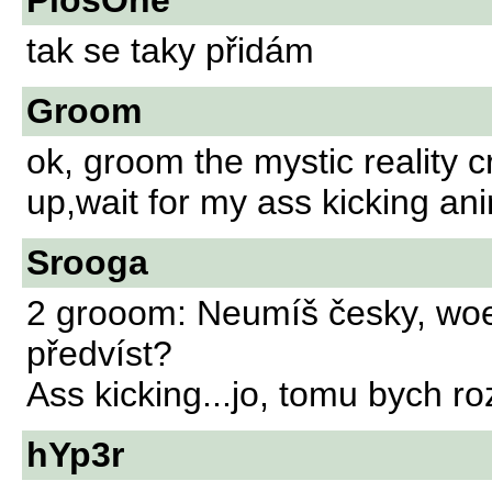
PiosOne
tak se taky přidám
Groom
ok, groom the mystic reality c
up,wait for my ass kicking an
Srooga
2 grooom: Neumíš česky, wo
předvíst?
Ass kicking...jo, tomu bych ro
hYp3r