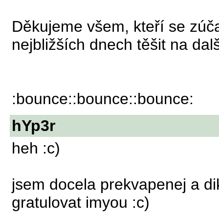
Děkujeme všem, kteří se zúča
nejbližších dnech těšit na dalš
:bounce::bounce::bounce:
hYp3r
heh :c)
jsem docela prekvapenej a dik
gratulovat imyou :c)