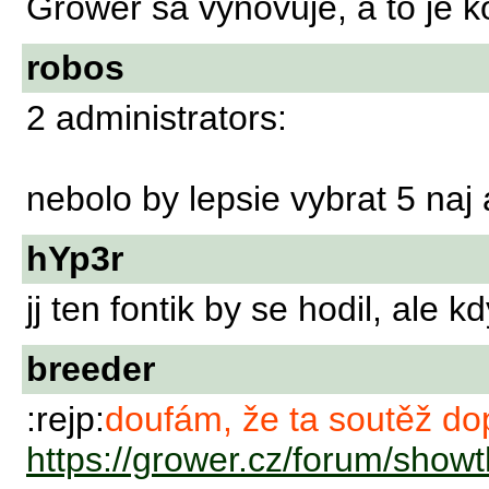
Grower sa vynovuje, a to je k
robos
2 administrators:
nebolo by lepsie vybrat 5 na
hYp3r
jj ten fontik by se hodil, ale 
breeder
:rejp:
doufám, že ta soutěž do
https://grower.cz/forum/sho