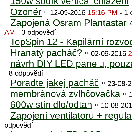
▫
150w sodík vertical chlazení
▫
Ozonér
▫
12-09-2016
15:16 PM
- 1 
▫
Zapojená Osram Plantastar
AM
- 3 odpovědí
▫
TopSpin 12 - Kapilární rozvo
▫
Hranatý pacháč?
▫
02-09-2016
2
▫
návrh DIY LED panelu, pouze
- 8 odpovědí
▫
Poradte jakej pacháč
▫
23-08-
▫
membránová zvlhčovačka
▫
▫
600w stínidlo/odtah
▫
10-08-20
▫
Zapojení ventilátoru + regula
odpovědí