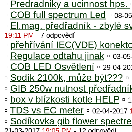
▫
Predradniky a ucinnost hps.
▫
COB full spectrum Led
▫
08-0
▫
El.mag. předřadník - zbylé s
19:11 PM
- 7 odpovědí
▫
přehřívání IEC(VDE) konekt
▫
Regulace odtahu jinak
▫
03-05
▫
COB LED Osvětlení
▫
29-04-2
▫
Sodík 2100k, může být???
▫
▫
GIB 250w nutnost předřadní
▫
box v blízkosti kotle HELP
▫
1
▫
TDS vs EC meter
▫
02-04-2017
▫
Sodíkovka gib flower spectre
21-03-2017
19:05 PM
- 12 odpovědí