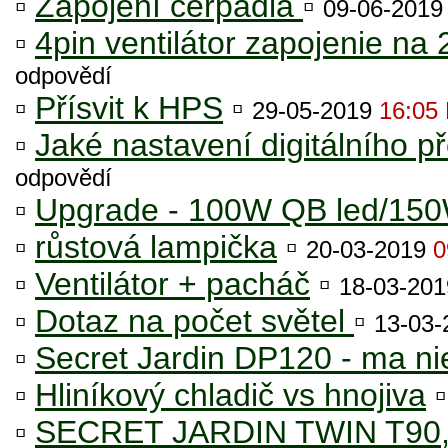
▫
Zapojení čerpadla
▫
09-06-201
▫
4pin ventilátor zapojenie na 
odpovědí
▫
Přísvit k HPS
▫
29-05-2019
16:05
▫
Jaké nastavení digitálního p
odpovědí
▫
Upgrade - 100W QB led/15
▫
růstová lampička
▫
20-03-2019
0
▫
Ventilátor + pacháč
▫
18-03-20
▫
Dotaz na počet světel
▫
13-03
▫
Secret Jardin DP120 - ma ni
▫
Hliníkový chladič vs hnojiva
▫
SECRET JARDIN TWIN T90, 