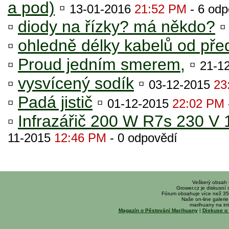
a pod)
▫
13-01-2016
21:52 PM
- 6 odp
▫
diody na řízky? má někdo?
▫
ohledně délky kabelů od pře
▫
Proud jedním smerem,
▫
21-1
▫
vysvícený sodík
▫
03-12-2015
23
▫
Padá jistič
▫
01-12-2015
22:02 PM
▫
Infrazářič 200 W R7s 230 V
11-2015
12:46 PM
- 0 odpovědí
Veškerý obsah
Grower.cz je diskusní
Fórum obsahuje více než 35
Naše on-line galerie 
marihuany na int
Magazín o Pěstování Marihuany
|
Diskuse o