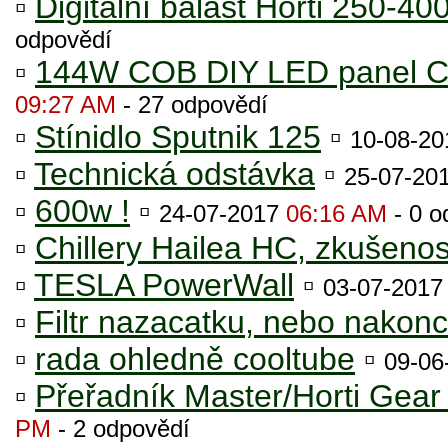
▫
Digitální balast Horti 250-
odpovědí
▫
144W COB DIY LED panel C
09:27 AM
- 27 odpovědí
▫
Stínidlo Sputnik 125
▫
10-08-2
▫
Technická odstávka
▫
25-07-20
▫
600w !
▫
24-07-2017
06:16 AM
- 0 o
▫
Chillery Hailea HC, zkušenos
▫
TESLA PowerWall
▫
03-07-201
▫
Filtr nazacatku, nebo nakonc
▫
rada ohledně cooltube
▫
09-06
▫
Přeřadník Master/Horti Gea
PM
- 2 odpovědí