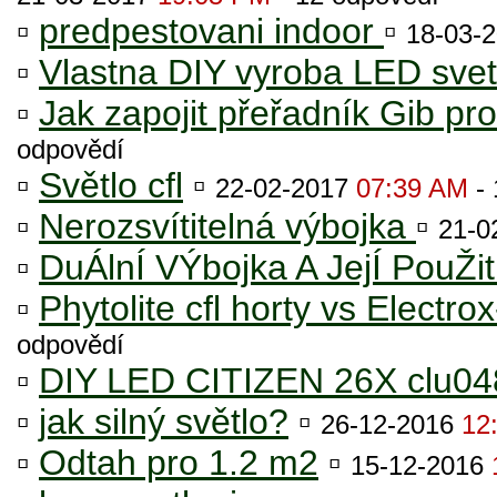
▫
predpestovani indoor
▫
18-03-
▫
Vlastna DIY vyroba LED svet
▫
Jak zapojit přeřadník Gib p
odpovědí
▫
Světlo cfl
▫
22-02-2017
07:39 AM
- 
▫
Nerozsvítitelná výbojka
▫
21-0
▫
DuÁlnÍ VÝbojka A JejÍ PouŽit
▫
Phytolite cfl horty vs Electro
odpovědí
▫
DIY LED CITIZEN 26X clu04
▫
jak silný světlo?
▫
26-12-2016
12
▫
Odtah pro 1.2 m2
▫
15-12-2016