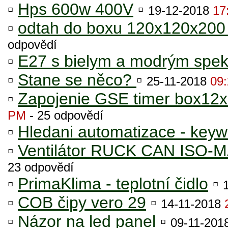
▫
Hps 600w 400V
▫
19-12-2018
17
▫
odtah do boxu 120x120x200
odpovědí
▫
E27 s bielym a modrým spek
▫
Stane se něco?
▫
25-11-2018
09
▫
Zapojenie GSE timer box12
PM
- 25 odpovědí
▫
Hledani automatizace - key
▫
Ventilátor RUCK CAN ISO-MA
23 odpovědí
▫
PrimaKlima - teplotní čidlo
▫
▫
COB čipy vero 29
▫
14-11-2018
▫
Názor na led panel
▫
09-11-201