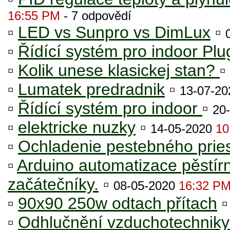
16:55 PM
- 7 odpovědí
▫
LED vs Sunpro vs DimLux
▫
▫
Řídící systém pro indoor Pl
▫
Kolik unese klasickej stan?
▫
▫
Lumatek predradnik
▫
13-07-2
▫
Řídící systém pro indoor
▫
20
▫
elektricke nuzky
▫
14-05-2020
10
▫
Ochladenie pestebného pries
▫
Arduino automatizace pěstírn
začátečníky.
▫
08-05-2020
16:32 P
▫
90x90 250w odtach přítach
▫
Odhlučnění vzduchotechnik