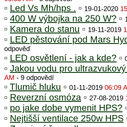
▫
Led Vs Mh/hps .
▫
19-01-2020
1
▫
400 W výbojka na 250 W?
▫
▫
Kamera do stanu
▫
19-11-2019
1
▫
LED pěstování pod Mars Hy
odpověď
▫
LED osvětlení - jak a kde?
▫
▫
Jakou vodu pro ultrazvukov
AM
- 9 odpovědí
▫
Tlumič hluku
▫
01-11-2019
06:09 
▫
Reverzní osmóza
▫
27-08-2019
▫
po jake dobe vymenit HPS?
▫
Nejtišší ventilace 250w HPS