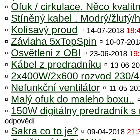
▫
Ofuk / cirkulace. Něco kvalit
▫
Stíněný kabel . Modrý/žlutý
▫
Kolísavý proud
▫
14-07-2018
18:
▫
Závlaha 5xTopSpin
▫
10-07-20
▫
Osvětleni z OBI
▫
23-06-2018
19
▫
Kábel z predradníku
▫
13-06-2
▫
2x400W/2x600 rozvod 230/
▫
Nefunkční ventilátor
▫
11-05-2
▫
Malý ofuk do maleho boxu..
▫
150W digitálny predradník s 
odpovědí
▫
Sakra co to je?
▫
09-04-2018
21: