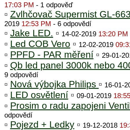
17:03 PM
- 1 odpověď
▫
Zvlhčovač Supermist GL-6630
2019
12:53 PM
- 6 odpovědí
▫
Jake LED.
▫
14-02-2019
13:20 PM
▫
Led COB Vero
▫
12-02-2019
09:
▫
PPFD - PAR měření
▫
29-01-2
▫
Qb led panel 3000k nebo 400
9 odpovědí
▫
Nová výbojka Philips
▫
16-01-
▫
LED osvětlení
▫
09-01-2019
18:5
▫
Prosim o radu zapojeni Venti
odpovědí
▫
Pojezd + Ledky
▫
19-12-2018
19