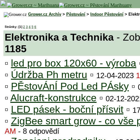
Grower.cz Archív
>
Pěstování
>
Indoor Pěstování
> Elektr
Stránky:
[1]
2
3
4
5
6
Elektronika a Technika
- Zob
1185
▫
led pro box 120x60 - výroba
▫
Údržba Ph metru
▫
12-04-2023
1
▫
PĚstovÁnÍ Pod Led PÁsky
▫
▫
Alucraft-konstrukce
▫
02-12-20
▫
LED pásek - boční přísvit
▫
1
▫
ZigBee smart grow - co vše 
AM
- 8 odpovědí