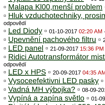
▫
Malapa Kl00,menší problem
▫
Hluk vzduchotechniky, prosi
odpovědí
▫
Led Diody
▫
01-10-2017
02:20 AM
▫
Upevnění pachového filtru
▫
▫
LED panel
▫
21-09-2017
15:36 PM
▫
Ridici Autotransformátor mis
odpovědí
▫
LED x HPS
▫
20-09-2017
04:35 A
▫
Vysoceefektivni LED pasky
▫
Vadná MH výbojka?
▫
08-09-2
▫
Vypíná a zapína světlo
▫
01-0