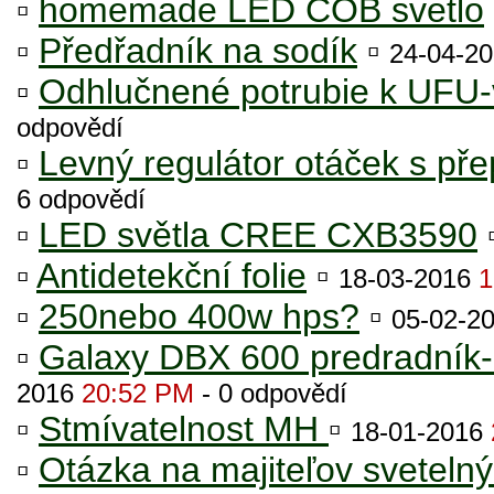
▫
homemade LED COB svetlo
▫
Předřadník na sodík
▫
24-04-2
▫
Odhlučnené potrubie k UFU-
odpovědí
▫
Levný regulátor otáček s př
6 odpovědí
▫
LED světla CREE CXB3590
▫
Antidetekční folie
▫
18-03-2016
1
▫
250nebo 400w hps?
▫
05-02-2
▫
Galaxy DBX 600 predradník-
2016
20:52 PM
- 0 odpovědí
▫
Stmívatelnost MH
▫
18-01-2016
▫
Otázka na majiteľov svetelný