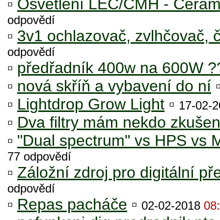
▫
Osvětlení LEC/CMH - Cerami
odpovědí
▫
3v1 ochlazovač, zvlhčovač, č
odpovědí
▫
předřadník 400w na 600W ?
▫
nová skříň a vybavení do ní
▫
Lightdrop Grow Light
▫
17-02-
▫
Dva filtry mám nekdo zkušen
▫
"Dual spectrum" vs HPS v
77 odpovědí
▫
Záložní zdroj pro digitální p
odpovědí
▫
Repas pacháče
▫
02-02-2018
08