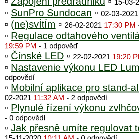
▫
Zapojeni predradniku
▫
15-03-
▫
SunPro Sundocan
▫
02-03-202
▫
(ne)svÍtÍm
▫
26-02-2021
17:30 PM
▫
Regulace odtahového ventilá
19:59 PM
- 1 odpověď
▫
Čínské LED
▫
22-02-2021
19:20 
▫
Nastavenie výkonu LED Lu
odpovědí
▫
Mobilní aplikace pro stand-a
02-2021
11:32 AM
- 2 odpovědí
▫
Plynulé řízení výkonu zvlhčo
- 0 odpovědí
▫
Jak přesně umíte regulovat 
15-11-2020
10:11 AM
- 0 odpovědí