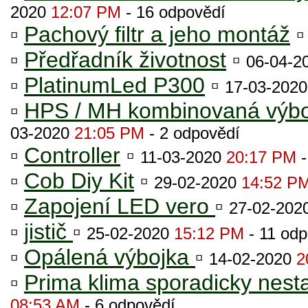
2020
12:07 PM
- 16 odpovědí
▫
Pachový filtr a jeho montáž
▫
Předřadník životnost
▫
06-04-2
▫
PlatinumLed P300
▫
17-03-202
▫
HPS / MH kombinovaná výbojk
03-2020
21:05 PM
- 2 odpovědí
▫
Controller
▫
11-03-2020
20:17 PM
-
▫
Cob Diy Kit
▫
29-02-2020
14:52 P
▫
Zapojení LED vero
▫
27-02-202
▫
jistič
▫
25-02-2020
15:12 PM
- 11 odp
▫
Opálená výbojka
▫
14-02-2020
2
▫
Prima klima sporadicky nestar
08:53 AM
- 6 odpovědí