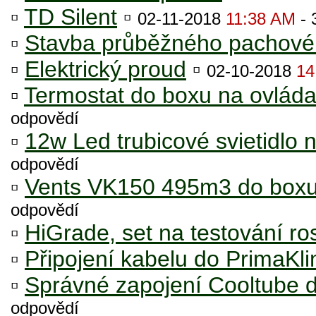
▫
TD Silent
▫
02-11-2018
11:38 AM
- 
▫
Stavba průběžného pachového
▫
Elektrický proud
▫
02-10-2018
14
▫
Termostat do boxu na ovlád
odpovědí
▫
12w Led trubicové svietidlo 
odpovědí
▫
Vents VK150 495m3 do boxu
odpovědí
▫
HiGrade, set na testování ros
▫
Připojení kabelu do PrimaKl
▫
Správné zapojení Cooltube 
odpovědí