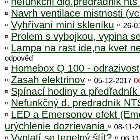
▫
nefunkcni dig.predradnik nt
▫
Navrh ventilace mistnosti (vc
▫
Vyhřívaní mini skleníku
▫
26-0
▫
Prolem s vybojkou, vypina s
▫
Lampa na rast ide,na kvet 
odpověď
▫
Homebox Q 100 - odrazivost
▫
Zasah elektrinov
▫
05-12-2017
0
▫
Spínací hodiny a předřadník
▫
Nefunkčný d. predradník N
▫
LED a Emersonov efekt (Emer
urýchlenie dozrievania
▫
08-11-
▫
Vyplatí se tepelný štít?
▫
06-1