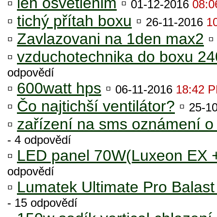
▫
len osvetlenim
▫
01-12-2016
08:0
▫
tichý přítah boxu
▫
26-11-2016
1
▫
Zavlazovani na 1den max2
▫
vzduchotechnika do boxu 2
odpovědí
▫
600watt hps
▫
06-11-2016
18:42 
▫
Čo najtichší ventilátor?
▫
25-1
▫
zařízení na sms oznámení o
- 4 odpovědí
▫
LED panel 70W(Luxeon EX +
odpovědí
▫
Lumatek Ultimate Pro Balas
- 15 odpovědí