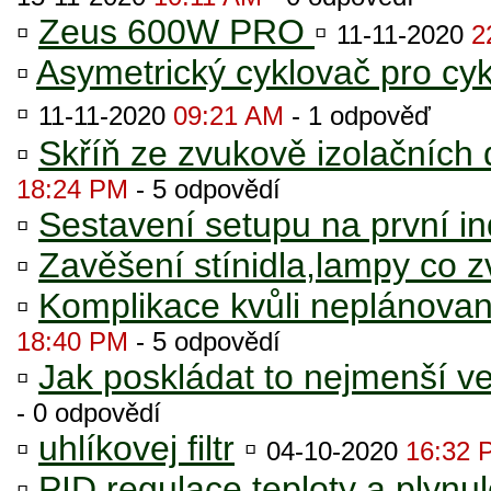
▫
Zeus 600W PRO
▫
11-11-2020
2
▫
Asymetrický cyklovač pro cyk
▫
11-11-2020
09:21 AM
- 1 odpověď
▫
Skříň ze zvukově izolačních
18:24 PM
- 5 odpovědí
▫
Sestavení setupu na první in
▫
Zavěšení stínidla,lampy co zv
▫
Komplikace kvůli neplánova
18:40 PM
- 5 odpovědí
▫
Jak poskládat to nejmenší 
- 0 odpovědí
▫
uhlíkovej filtr
▫
04-10-2020
16:32 
▫
PID regulace teploty a plynul