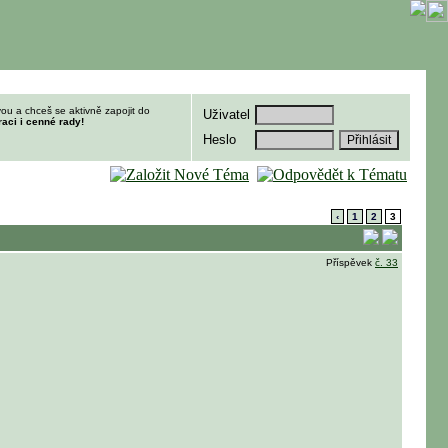
ou a chceš se aktivně zapojit do
Uživatel
raci i cenné rady!
Heslo
‹
1
2
3
Příspěvek
č. 33