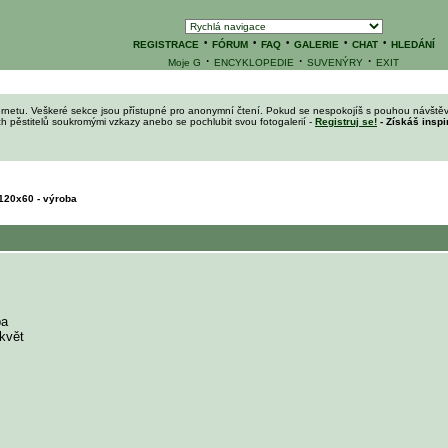
·
·
·
·
·
REGISTRACE
FÓRUM
FAQ
GALERIE
CHAT
HLEDÁNÍ
·
·
·
Moje G
ENCYKLOPEDIE
SUVENÝRY
EXIT
ernetu. Veškeré sekce jsou přístupné pro anonymní čtení. Pokud se nespokojíš s pouhou návštěv
ích pěstitelů soukromými vzkazy anebo se pochlubit svou fotogalerií -
Registruj se!
- Získáš inspi
120x60 - výroba
ba
květ