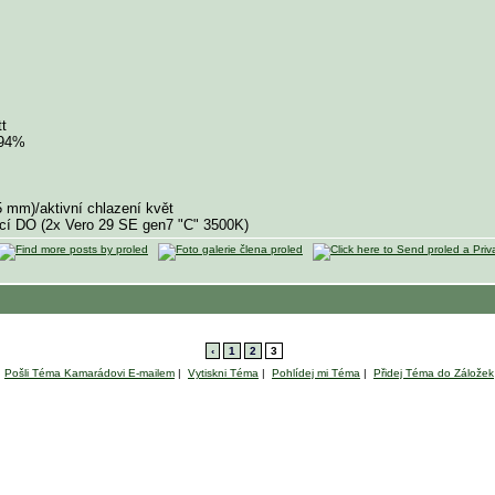
t
 94%
35 mm)/aktivní chlazení květ
cí DO (2x Vero 29 SE gen7 "C" 3500K)
‹
1
2
3
Pošli Téma Kamarádovi E-mailem
|
Vytiskni Téma
|
Pohlídej mi Téma
|
Přidej Téma do Záložek