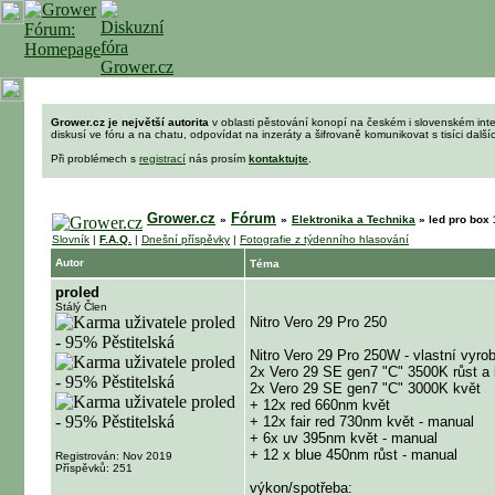
Grower.cz je největší autorita
v oblasti pěstování konopí na českém i slovenském int
diskusí ve fóru a na chatu, odpovídat na inzeráty a šifrovaně komunikovat s tisíci dalš
Při problémech s
registrací
nás prosím
kontaktujte
.
Grower.cz
Fórum
»
»
Elektronika a Technika
»
led pro box 
Slovník
|
F.A.Q.
|
Dnešní příspěvky
|
Fotografie z týdenního hlasování
Autor
Téma
proled
Stálý Člen
Nitro Vero 29 Pro 250
Nitro Vero 29 Pro 250W - vlastní vyro
2x Vero 29 SE gen7 "C" 3500K růst a 
2x Vero 29 SE gen7 "C" 3000K květ
+ 12x red 660nm květ
+ 12x fair red 730nm květ - manual
+ 6x uv 395nm květ - manual
+ 12 x blue 450nm růst - manual
Registrován: Nov 2019
Příspěvků: 251
výkon/spotřeba: