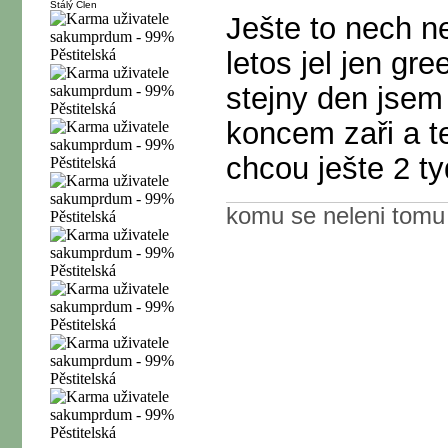
Stálý Člen
Ješte to nech n
letos jel jen gr
stejny den jsem j
koncem zaři a t
chcou ješte 2 t
komu se neleni tomu 