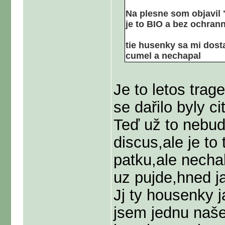
Na plesne som objavil 
je to BIO a bez ochran
tie husenky sa mi dosta
cumel a nechapal
Je to letos trag
se dařilo byly c
Teď už to nebud
discus,ale je to
patku,ale necha
uz pujde,hned ja
Jj ty housenky j
jsem jednu naše