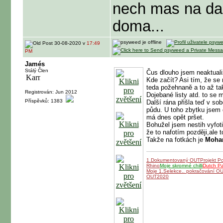
nech mas na dal
doma...
30-08-2020 v
17:49
PM
Jamés
Stálý Člen
Čus dlouho jsem neaktualiz
Kde začít? Asi tím, že se
teda požehnaně a to až ta
Registrován: Jun 2012
Dojebané listy atd. to se m
Příspěvků: 1383
Další rána přišla teď v sob
půdu. U toho zbytku jsem d
má dnes opět pršet.
Bohužel jsem nestih vyfot
že to nafotím později,ale t
Takže na fotkách je
Moha
1.Dokumentovaný OUT
Projekt P
Rhino
Moje skromné chilli
Dutch P
Moje 1.Selekce.. pokračování O
OUT2020