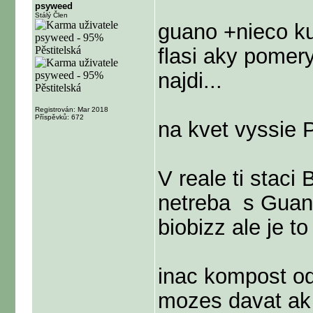
psyweed
Stálý Člen
guano +nieco ku
flasi aky pome
najdi...
Registrován: Mar 2018
Příspěvků: 672
na kvet vyssie 
V reale ti stac
netreba
s Guano
biobizz ale je t
inac kompost o
mozes davat ak 