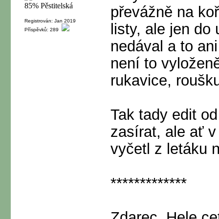
převážně na koř
Registrován: Jan 2019
listy, ale jen d
Příspěvků: 289
nedával a to ani
není to vyložen
rukavice, roušku
Tak tady edit od 
zasírat, ale ať 
vyčetl z letáku 
*************
Zdarec. Hele ce