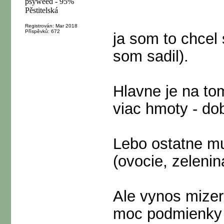
Registrován: Mar 2018
Příspěvků: 672
ja som to chcel 
som sadil).
Hlavne je na to
viac hmoty - do
Lebo ostatne mus
(ovocie, zelenina
Ale vynos mizer
moc podmienk