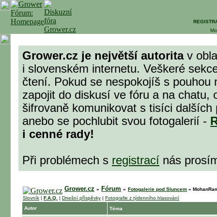
REGISTR
Mo
Grower.cz je největší autorita
v obla
i slovenském internetu. Veškeré sekc
čtení. Pokud se nespokojíš s pouhou 
zapojit do diskusí ve fóru a na chatu,
šifrovaně komunikovat s tisíci dalšíc
anebo se pochlubit svou fotogalerií -
R
i cenné rady!
Při problémech s
registrací
nás prosí
Grower.cz
Fórum
»
»
Fotogalerie pod Sluncem
»
MohanRam 
Slovník
|
F.A.Q.
|
Dnešní příspěvky
|
Fotografie z týdenního hlasování
Autor
Téma