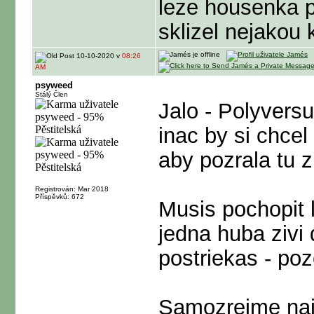
leze housenka p
sklizel nejakou 
10-10-2020 v
08:26
AM
psyweed
Stálý Člen
Jalo - Polyversu
inac by si chce
aby pozrala tu 
Registrován: Mar 2018
Příspěvků: 672
Musis pochopit 
jedna huba zivi 
postriekas - po
Samozrejme naj j