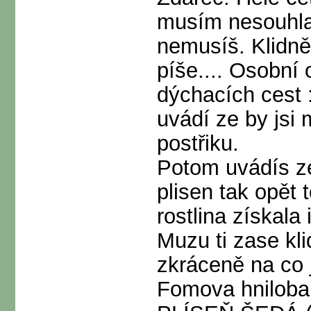
musím nesouhlas
nemusíš. Klidně 
píše.... Osobní
dýchacích cest :
uvádí ze by jsi 
postřiku.
Potom uvádís z
plisen tak opět
rostlina získala
Muzu ti zase kli
zkráceně na co 
Fomova hniloba