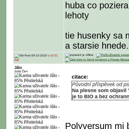
huba co poziera 
lehoty
tie husenky sa m
a starsie hnede
09-10-2020 v
10:01
AM
Jálo
Stálý Člen
citace:
Původní příspěvek od p
Na plesne som objavil 
je to BIO a bez ochran
Polyversum mi b