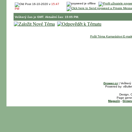
16-10-2020 v
15:47
PM
Veškerý čas je GMT. Aktuální čas: 15:05 PM.
Pošli Téma Kamarádovi E-mai
Grower.cz
| Veškerý
Powered by: vBullet
Design, 
Page gener
Magazín
-
Grows