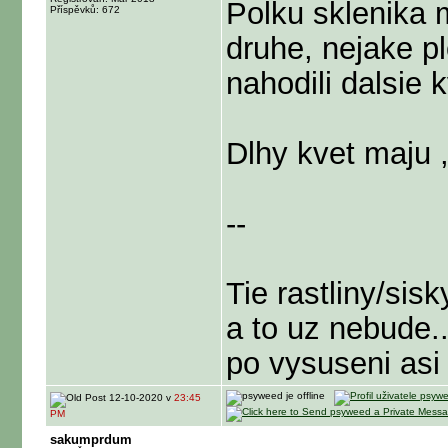
Polku sklenika 
Příspěvků: 672
druhe, nejake pl
nahodili dalsie k
Dlhy kvet maju ,
--
Tie rastliny/sis
a to uz nebude..
po vysuseni asi
12-10-2020 v
23:45
PM
sakumprdum