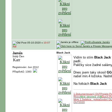
05-10-2020 v
10:07
AM
Jamés
Black Jack
Stálý Člen
Vidím to stím
Black Jack
padlí..
Paličky sice žadné salámy,
Registrován: Jun 2012
Příspěvků: 1383
Dnes jsem taky skosil
GG
našel min.4 ložiska. Naště
Na fotkách
Black Jack
1.Dokumentovaný OUT
Projekt P
Rhino
Moje skromné chilli
Dutch P
Moje 1.Selekce.. pokračování O
OUT2020