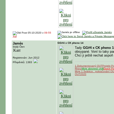
05-10-2020 v
09:55
AM
Jamés
GG#4 x CK pheno 14
Stálý Člen
Tady
GG#4 x CK pheno 1
obsypané. Voní to taky pa
Chci ji ještě nechat aspoň
Registrován: Jun 2012
Příspěvků: 1383
1.Dokumentovaný OUT
Projekt P
Rhino
Moje skromné chilli
Dutch P
Moje 1.Selekce.. pokračování O
OUT2020