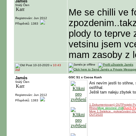
Jamés
Stálý Člen
Me se chilli ve 
Registrován: Jun 2012
zpozdenim..takz
Příspěvků: 1383
plody to teprve 
vetsinu jsem vc
mam zasoby z l
10-10-2020 v
10:43
AM
Jamés
GSC S1 x Cocoa Kush
Stálý Člen
Ani nevím jestli to stihne
ostříhal.
Ještě tam naleju zbytek t
Registrován: Jun 2012
Příspěvků: 1383
1.Dokumentovaný OUT
Projekt P
Rhino
Moje skromné chilli
Dutch P
Moje 1.Selekce.. pokračování O
OUT2020