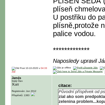
PLÍSEŇ ŠEDÁ ( t
plíseň chmelova 
U postřiku do pa
plísně,protože 
palice vodou.
*************
Naposledy upravil J
10-10-2020 v
04:33
AM
Jamés
Stálý Člen
citace:
Původní příspěvek od p
Registrován: Jun 2012
Příspěvků: 1383
zial ako som predpoklad
zelenina problem...kop