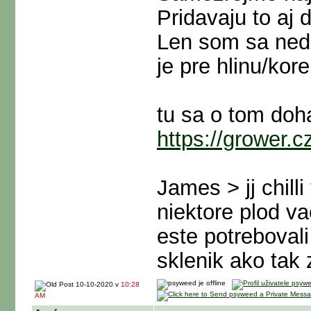
Pridavaju to aj d
Len som sa nedo
je pre hlinu/ko
tu sa o tom doh
https://grower.
James > jj chill
niektore plod vac
este potrebovali
sklenik ako tak 
10-10-2020 v
10:28
AM