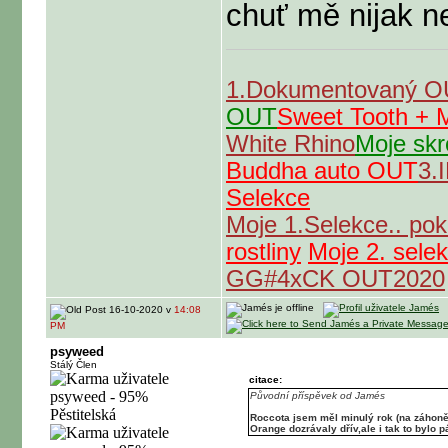
chuť mě nijak n
1.Dokumentovaný 
OUT
Sweet Tooth +
White Rhino
Moje skr
Buddha auto OUT
3.
Selekce
Moje 1.Selekce.. po
rostliny
Moje 2. sele
GG#4xCK OUT2020
16-10-2020 v
14:08
PM
psyweed
Stálý Člen
citace:
Původní příspěvek od Jamés
Roccota jsem měl minulý rok (na záhoně)
Orange dozrávaly dřív,ale i tak to bylo 