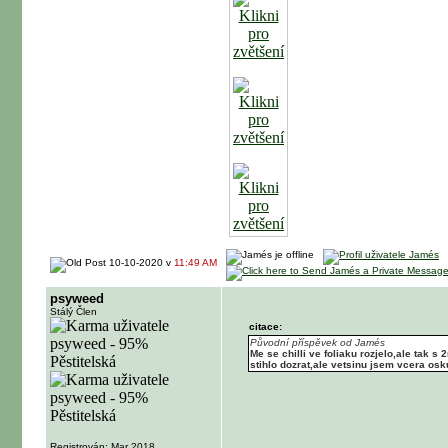
10-10-2020 v
11:49 AM
psyweed
Stálý Člen
citace:
Původní příspěvek od Jamés
Me se chilli ve foliaku rozjelo,ale tak 
stihlo dozrat,ale vetsinu jsem vcera os
Registrován: Mar 2018