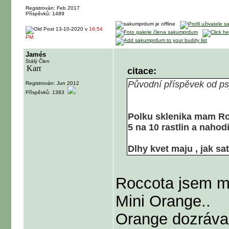
Registrován: Feb 2017
Příspěvků: 1489
13-10-2020 v
16:54
PM
Jamés
Stálý Člen
citace:
Původní příspěvek od p
Registrován: Jun 2012
Příspěvků: 1383
Polku sklenika mam Roc
5 na 10 rastlin a nahodil
Dlhy kvet maju , jak sat
Roccota jsem mě
Mini Orange..
Orange dozrávaly