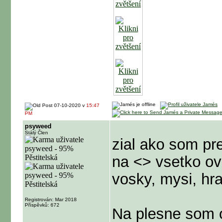
07-10-2020 v
15:47
PM
psyweed
Stálý Člen
zial ako som pre
na <> vsetko ov
vosky, mysi, hr
Registrován: Mar 2018
Příspěvků: 672
Na plesne som o