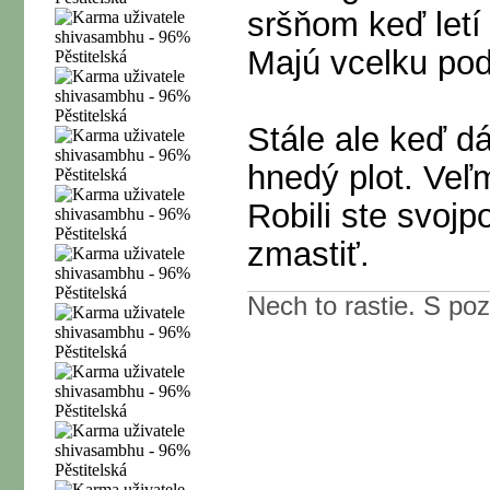
sršňom keď letí
Majú vcelku pod
Stále ale keď dá
hnedý plot. Veľ
Robili ste svoj
zmastiť.
Nech to rastie. S p