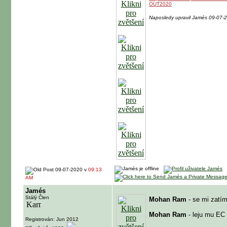
OUT2020
Naposledy upravil Jamés 09-07-
09-07-2020 v
09:13
AM
Jamés
Stálý Člen
Mohan Ram
- se mi zatím
Mohan Ram
- leju mu EC
Registrován: Jun 2012