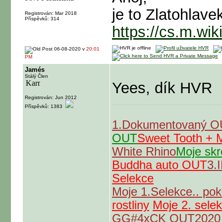
je to Zlatohlave
Registrován: Mar 2018
Příspěvků: 314
https://cs.m.wi
06-08-2020 v
20:01
PM
Jamés
Stálý Člen
Yees, dík HVR
Registrován: Jun 2012
Příspěvků: 1383
1.Dokumentovaný 
OUT
Sweet Tooth +
White Rhino
Moje skr
Buddha auto OUT
3.
Selekce
Moje 1.Selekce.. po
rostliny
Moje 2. sele
GG#4xCK OUT2020