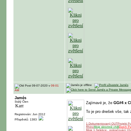
09-07-2020 v
09:01
AM
Jamés
Stálý Člen
Zajímavé je, že
GG#4 x C
To je pro dnešek vše, tak 
Registrován: Jun 2012
Příspěvků: 1383
1.Dokumentovaný OUT
Projekt P
Rhino
Moje skromné chilli
Dutch P
Moje 1.Selekce.. pokračování O