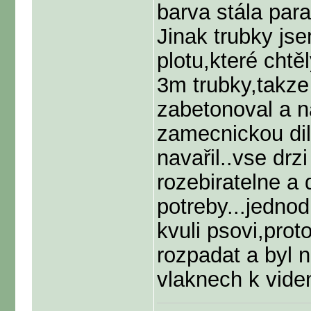
barva stála para
Jinak trubky jse
plotu,které chtě
3m trubky,takze
zabetonoval a n
zamecnickou dil
navařil..vse drz
rozebiratelne a
potreby...jednod
kvuli psovi,prot
rozpadat a byl 
vlaknech k viden