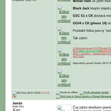
Příspěvků: 1383
Mohan Ram
už jsem musel
Black Jack
hnojím stejně 
GSC S1 x CK
dostává men
GG#4 x CK (pheno 14)
stá
Poslední fotka jsou ty "pro 
Tak zatím
1.Dokumentovaný OUT
Projekt P
Rhino
Moje skromné chilli
Dutch P
Moje 1.Selekce.. pokračování O
OUT2020
Naposledy upravil Jamés 28-07-
28-07-2020 v
17:11
PM
Jamés
Stálý Člen
Čus,takže dneškem premié