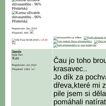
Registrován: Dec 2015
Příspěvků: 906
06-08-2020 v
18:49
PM
Jamés
Stálý Člen
Čau jo toho bro
Registrován: Jun 2012
krasavec..
Příspěvků: 1383
Jo dík za pochva
dřeva,které mi z
pile jsem si dě
pomáhali natírat