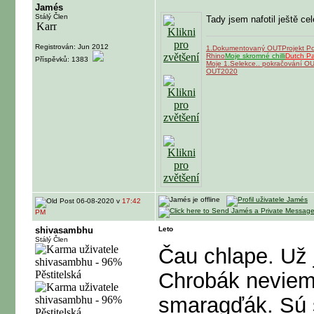
Jamés
Stálý Člen
Tady jsem nafotil ještě c
Registrován: Jun 2012
1.Dokumentovaný OUT
Projekt P
Rhino
Moje skromné chilli
Dutch P
Příspěvků: 1383
Moje 1.Selekce.. pokračování O
OUT2020
06-08-2020 v
17:42
PM
shivasambhu
Leto
Stálý Člen
Čau chlape. Už j
Chrobák neviem 
smaragďák. Sú 