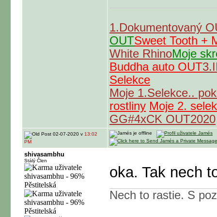
1.Dokumentovaný 
OUT
Sweet Tooth +
White Rhino
Moje skr
Buddha auto OUT
3.
Selekce
Moje 1.Selekce.. po
rostliny
Moje 2. sele
GG#4xCK OUT2020
02-07-2020 v
13:02
PM
shivasambhu
Stálý Člen
oka. Tak nech to 
Nech to rastie. S p