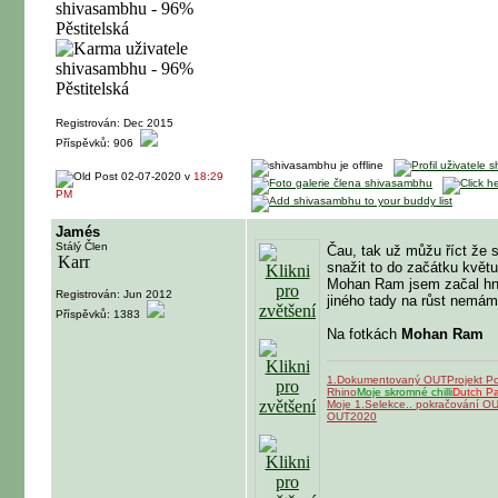
Registrován: Dec 2015
Příspěvků: 906
02-07-2020 v
18:29
PM
Jamés
Stálý Člen
Čau, tak už můžu říct že s
snažit to do začátku květu
Mohan Ram jsem začal hnoj
Registrován: Jun 2012
jiného tady na růst nemám,
Příspěvků: 1383
Na fotkách
Mohan Ram
1.Dokumentovaný OUT
Projekt P
Rhino
Moje skromné chilli
Dutch P
Moje 1.Selekce.. pokračování O
OUT2020