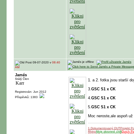
09-07-2020 v
08:40
AM
Jamés
Stálý Člen
1. a 2. fotka jsou starší d
3.
GSC S1 x CK
Registrován: Jun 2012
Příspěvků: 1383
4.
GSC S1 x CK
5.
GSC S1 x CK
Moc neroste,ale aspoň už 
1.Dokumentovaný OUT
Projekt P
Rhino
Moje skromné chilli
Dutch P