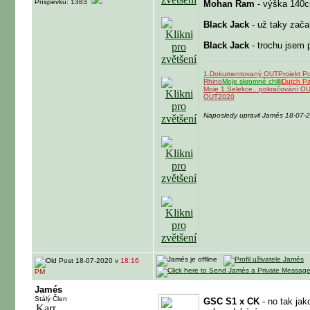
Příspěvků: 1383
Mohan Ram
- výška 140
Black Jack
- už taky začal
Black Jack
- trochu jsem 
1.Dokumentovaný OUT
Projekt P
Rhino
Moje skromné chilli
Dutch P
Moje 1.Selekce.. pokračování O
OUT2020
Naposledy upravil Jamés 18-07-
18-07-2020 v
18:16
PM
Jamés
Stálý Člen
GSC S1 x CK
- no tak jak