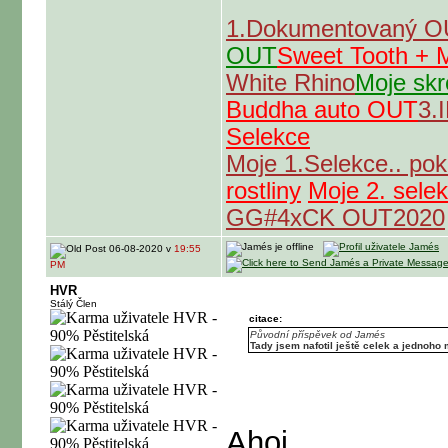
1.Dokumentovaný 
OUT
Sweet Tooth +
White Rhino
Moje skr
Buddha auto OUT
3.
Selekce
Moje 1.Selekce.. po
rostliny
Moje 2. sele
GG#4xCK OUT2020
06-08-2020 v
19:55
PM
HVR
Stálý Člen
citace:
Původní příspěvek od Jamés
Tady jsem nafotil ještě celek a jednoho
Ahoj,