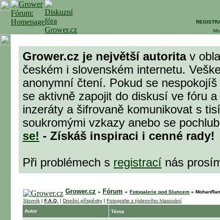
REGISTR
Mo
Grower.cz je největší autorita
v obla
českém i slovenském internetu. Veške
anonymní čtení. Pokud se nespokojíš
se aktivně zapojit do diskusí ve fóru 
inzeráty a šifrovaně komunikovat s tisí
soukromými vzkazy anebo se pochlubit
se!
- Získáš inspiraci i cenné rady!
Při problémech s
registrací
nás prosí
Grower.cz
Fórum
»
»
Fotogalerie pod Sluncem
»
MohanRam 
Slovník
|
F.A.Q.
|
Dnešní příspěvky
|
Fotografie z týdenního hlasování
Autor
Téma