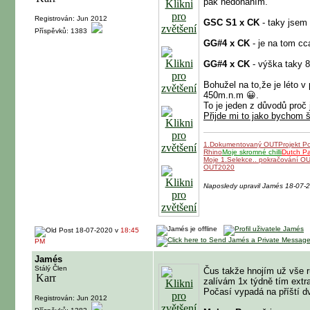
pak nedoháním.
Registrován: Jun 2012
GSC S1 x CK
- taky jsem
Příspěvků: 1383
GG#4 x CK
- je na tom cc
GG#4 x CK
- výška taky 
Bohužel na to,že je léto v
450m.n.m 😀.
To je jeden z důvodů proč
Přijde mi to jako bychom š
1.Dokumentovaný OUT
Projekt P
Rhino
Moje skromné chilli
Dutch P
Moje 1.Selekce.. pokračování O
OUT2020
Naposledy upravil Jamés 18-07-
18-07-2020 v
18:45
PM
Jamés
Stálý Člen
Čus takže hnojím už vše r
zalívám 1x týdně tím extra
Počasí vypadá na příští dv
Registrován: Jun 2012