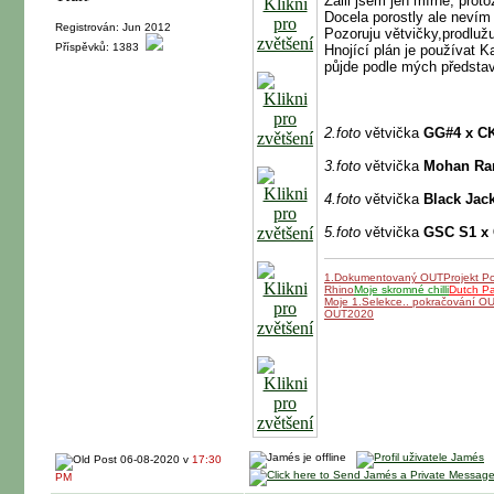
Zalil jsem jen mírně, prot
Docela porostly ale nevím j
Registrován: Jun 2012
Pozoruju větvičky,prodlužuj
Příspěvků: 1383
Hnojící plán je používat 
půjde podle mých představ
2.foto
větvička
GG#4 x C
3.foto
větvička
Mohan R
4.foto
větvička
Black Jac
5.foto
větvička
GSC S1 x
1.Dokumentovaný OUT
Projekt P
Rhino
Moje skromné chilli
Dutch P
Moje 1.Selekce.. pokračování O
OUT2020
06-08-2020 v
17:30
PM