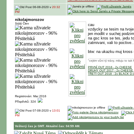
06-08-2020 v
20:32
PM
nikolajmorozov
Stálý Člen
cau
vzdycky se tesim na tvoje 
jen modlit v suchej podzim
na gsc kros se tes, jedu t
zatmivani, vali to poctive
btw: na ukazku muj kross
"cejtim vůni tý trávy, miluju to ta
PRVNÍ OUT 2016 - 2x CHEESE
DRUHÝ OUT 2017 - 2x CHEESE
TŘETÍ OUT 2018 - 2x BLACK D
Registrován: Mar 2016
Příspěvků: 324
07-08-2020 v
13:01
PM
Veškerý čas je GMT. Aktuální čas: 04:59 AM.