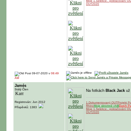
Moje 1.Selekce.. pokračování O
OUT2020
09-07-2020 v
08:49
AM
Jamés
Stálý Člen
Na fotkách
Black Jack
už 
Registrován: Jun 2012
1.Dokumentovaný OUT
Projekt P
Rhino
Moje skromné chilli
Dutch P
Příspěvků: 1383
Moje 1.Selekce.. pokračování O
OUT2020