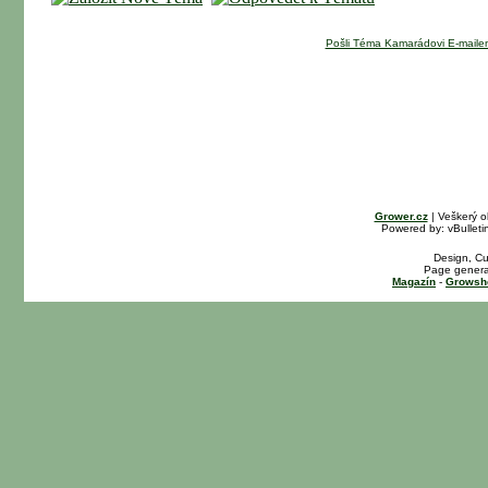
Pošli Téma Kamarádovi E-maile
Grower.cz
| Veškerý o
Powered by: vBulletin
Design, Cu
Page genera
Magazín
-
Growsh