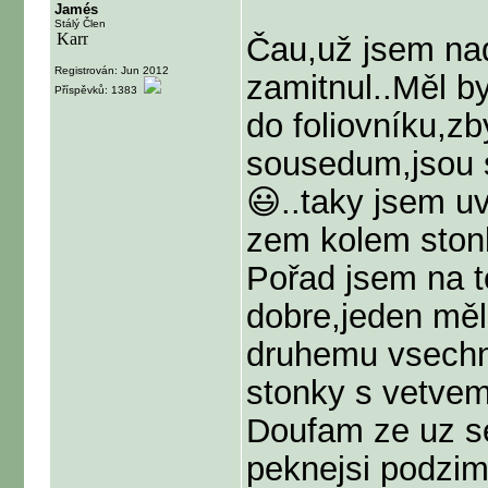
Jamés
Stálý Člen
Čau,už jsem nad
Registrován: Jun 2012
zamitnul..Měl b
Příspěvků: 1383
do foliovníku,zb
sousedum,jsou s
😃..taky jsem uv
zem kolem stonk
Pořad jsem na t
dobre,jeden měl
druhemu vsechn
stonky s vetvem
Doufam ze uz se
peknejsi podzim