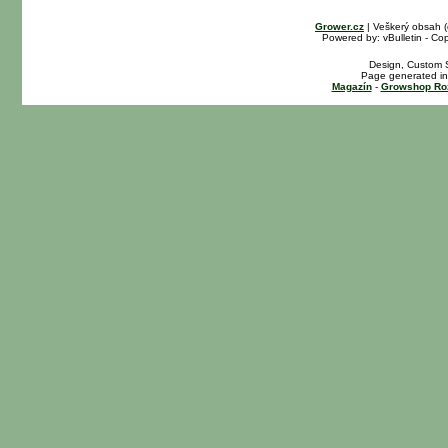
Grower.cz
| Veškerý obsah 
Powered by: vBulletin - Cop
Design, Custom S
Page generated in
Magazín
-
Growshop Ro