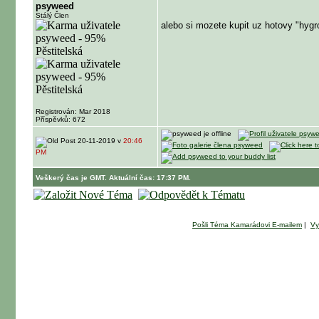
psyweed
Stálý Člen
alebo si mozete kupit uz hotovy "hygrost
Registrován: Mar 2018
Příspěvků: 672
20-11-2019 v
20:46
PM
Veškerý čas je GMT. Aktuální čas: 17:37 PM.
Pošli Téma Kamarádovi E-mailem
|
Vy