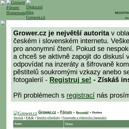
REGISTR
Mo
Grower.cz je největší autorita
v obla
českém i slovenském internetu. Veške
pro anonymní čtení. Pokud se nespok
a chceš se aktivně zapojit do diskusí 
odpovídat na inzeráty a šifrovaně komu
pěstitelů soukromými vzkazy anebo se
fotogalerií -
Registruj se!
- Získáš in
Při problémech s
registrací
nás prosí
Grower.cz
Fórum
»
»
Receptář
»
Drybox
Slovník
|
F.A.Q.
|
Dnešní příspěvky
|
Fotografie z týdenního hlasování
Autor
Téma