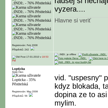
radsej si nechaj
vyzera....
Hlavne si veriť
Registrován: Feb 2008
Příspěvků: 242
17-01-2010 v
18:53
PM
Lopticka
Stálý Člen
vid. "uspesny" 
kdyz blokada, t
Registrován: May 2008
dopina ze to as
Příspěvků: 56
mylim.