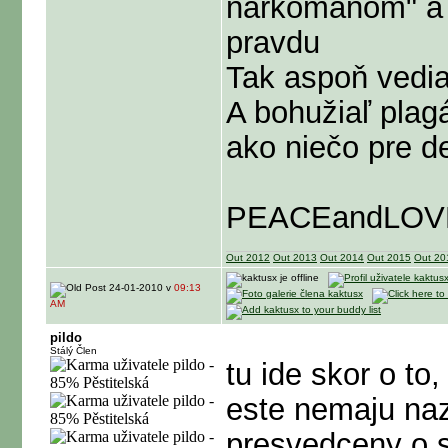
narkomanom" a 
pravdu
Tak aspoň vedi
A bohužiaľ plagá
ako niečo pre de
PEACEandLOV
Out 2012
Out 2013
Out 2014
Out 2015
Out 20
24-01-2010 v
09:13
AM
pildo
Stálý Člen
tu ide skor o to,
este nemaju naz
presvedceny o sv