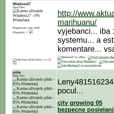
Wladisss27
Nový Člen
http://www.aktua
marihuanu/
Registrován: Feb 2009
vyjebanci... iba
Příspěvků: 7
systemu... a est
komentare... vsa
10-02-2010 v
13:33
PM
pildo
Stálý Člen
Leny4815162342:
pocul...
city growing 05
bezpecne posielani