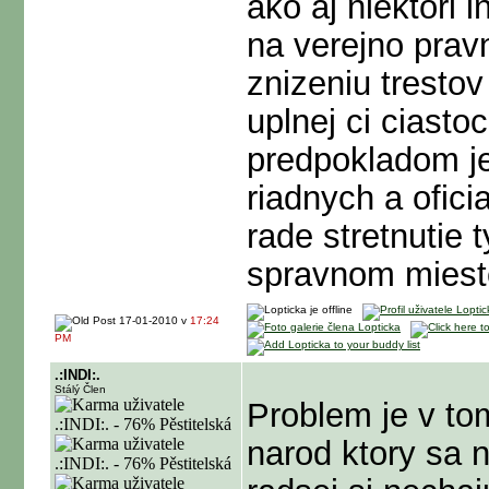
ako aj niektori i
na verejno pravn
znizeniu trestov
uplnej ci ciasto
predpokladom j
riadnych a ofici
rade stretnutie 
spravnom mies
17-01-2010 v
17:24
PM
.:INDI:.
Stálý Člen
Problem je v t
narod ktory sa n