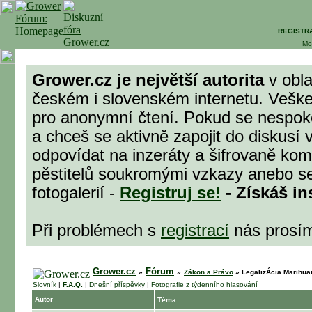
REGISTR
Mo
Grower.cz je největší autorita
v obla
českém i slovenském internetu. Veške
pro anonymní čtení. Pokud se nespok
a chceš se aktivně zapojit do diskusí 
odpovídat na inzeráty a šifrovaně komu
pěstitelů soukromými vzkazy anebo se
fotogalerií -
Registruj se!
- Získáš in
Při problémech s
registrací
nás prosí
Grower.cz
Fórum
»
»
Zákon a Právo
»
LegalizÁcia Marihua
Slovník
|
F.A.Q.
|
Dnešní příspěvky
|
Fotografie z týdenního hlasování
Autor
Téma