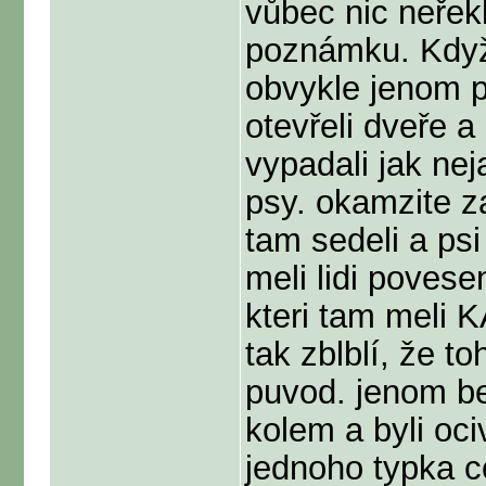
vůbec nic neřek
poznámku. Když 
obvykle jenom p
otevřeli dveře a
vypadali jak nej
psy. okamzite za
tam sedeli a ps
meli lidi poves
kteri tam meli K
tak zblblí, že toh
puvod. jenom beh
kolem a byli oci
jednoho typka c