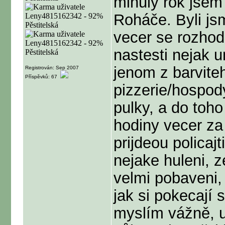
minuly rok jsem
Roháče. Byli js
vecer se rozhod
nastesti nejak 
jenom z barviteh
Registrován: Sep 2007
Příspěvků: 67
pizzerie/hospody
pulky, a do toho
hodiny vecer za 
prijdeou policajt
nejake huleni, z
velmi pobaveni, 
jak si pokecají
myslím vážně, u