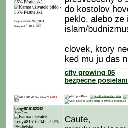
do kostolov hovo
peklo. alebo ze i
Registrován: Mar 2004
islam/budnizmus
Příspěvků: 819
clovek, ktory ne
ked mu ju das 
city growing 05
bezpecne posielani
24-01-2010 v
12:51
PM
Leny4815162342
Stálý Člen
Caute,