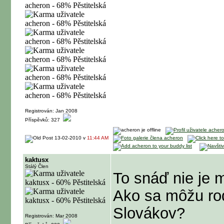
Registrován: Jan 2008
Příspěvků: 327
13-02-2010 v
11:44 AM
kaktusx
Stálý Člen
To snáď nie je 
Ako sa môžu rod
Slovákov?
Registrován: Mar 2008