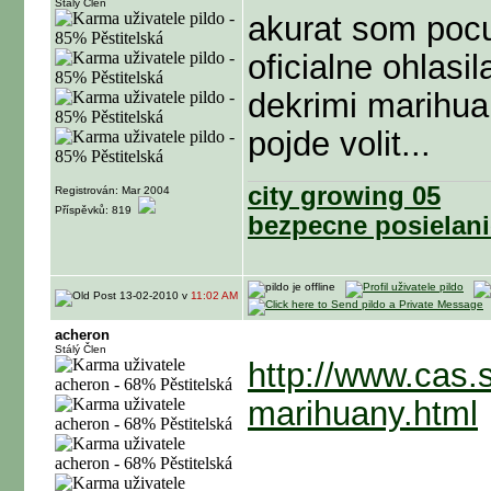
Stálý Člen
akurat som poc
oficialne ohlas
dekrimi marihua
pojde volit...
city growing 05
Registrován: Mar 2004
Příspěvků: 819
bezpecne posielani
13-02-2010 v
11:02 AM
acheron
Stálý Člen
http://www.cas.s
marihuany.html