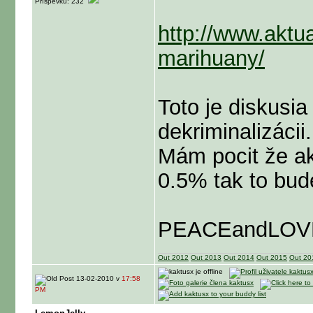
Příspěvků: 232
http://www.aktua
marihuany/
Toto je diskusi
dekriminalizácii.
Mám pocit že ak
0.5% tak to bud
PEACEandLOV
Out 2012
Out 2013
Out 2014
Out 2015
Out 20
13-02-2010 v
17:58
PM