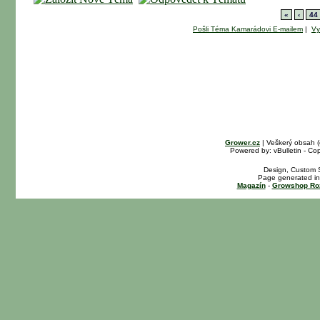
«
‹
44
Pošli Téma Kamarádovi E-mailem
|
Vy
Grower.cz
| Veškerý obsah 
Powered by: vBulletin - Cop
Design, Custom S
Page generated in
Magazín
-
Growshop Ro