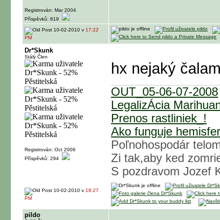
Registrován: Mar 2004
Příspěvků: 819
10-02-2010 v
17:22
PM
Dr*Skunk
Stálý Člen
hx nejaký čala
OUT_05-06-07-2008
LegalizÁcia Marihua
Prenos rastliniek_!
Ako funguje hemisfe
Poľnohospodár telom
Registrován: Oct 2006
Zi tak,aby ked zomrie
Příspěvků: 294
S pozdravom Jozef Ko
10-02-2010 v
18:27
PM
pildo