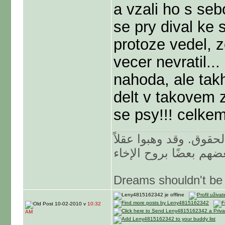
a vzali ho s seb
se pry dival ke
protoze vedel, z
vecer nevratil...
nahoda, ale tak
delt v takovem
se psy!!! celkem
حقوق. وقد وهبوا عقلاً
Dreams shouldn't be 
10-02-2010 v
10:32
AM