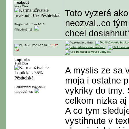
freakout
Nový Člen
Toto vyzerá ako
neozval..co tým
Registrován: Jan 2010
Příspěvků: 11
chcel dosiahnut
17-01-2010 v
14:27
PM
Lopticka
Stálý Člen
A myslis ze sa 
moja i ostatne 
Registrován: May 2008
vykriky do tmy.
Příspěvků: 56
celkom nizka aj
A co tym sleduj
vystihnute v tex