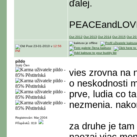
ďalej.
PEACEandLOV
Out 2012
Out 2013
Out 2014
Out 2015
Out 20
23-01-2010 v
12:56
PM
pildo
Stálý Člen
vies zrovna na 
o neskodnosti m
prve, ludia co 
nezmenia. nakon
Registrován: Mar 2004
za druhe je tam
Příspěvků: 819
naozaj viac men