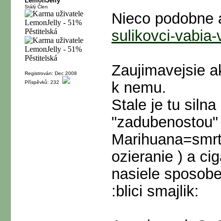
LemonJelly
Stálý Člen
Nieco podobne a
sulikovci-vabia
Zaujimavejsie a
Registrován: Dec 2008
k nemu.
Příspěvků: 232
Stale je tu siln
"zadubenostou" 
Marihuana=smrt,
ozieranie ) a c
nasiele sposoben
:blici smajlik: