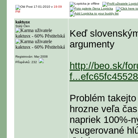
17-01-2010 v
19:09
PM
kaktusx
Stálý Člen
Keď slovenským
argumenty
Registrován: Mar 2008
Příspěvků: 232
http://beo.sk/f
f...efc65fc4552
Problém takejto 
hrozne veľa čas
napriek 100%-
vsugerované hlú