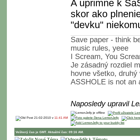
A uprimne k SaS
skor ako plneni
"devku" niekomu
Save paper - think be
music rules, yeee
I Scream, You Screa
Je zásadný rozdiel 
hovne všetko, druhý 
ASSHOLE is not an alt
Naposledy upravil L
21-02-2010 v
11:41 AM
Veškerý čas je GMT. Aktuální čas: 09:16 AM.