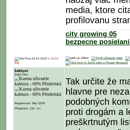
media, ktore cit
profilovanu stra
city growing 05
bezpecne posielani
23-01-2010 v
19:14
PM
kaktusx
Stálý Člen
Tak určite že m
hlavne pre nezau
podobných komun
Registrován: Mar 2008
Příspěvků: 232
proti drogám a l
preškrtnutým li