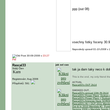
ppp (out 08)
vsechny fotky foceny 30.9
Naposledy upravil 01-10-2008 v
30-09-2008 v
23:27
PM
Rascal33
jak sel cas
Stálý Člen
tak ja dam taky neco k dob
This is the end, my only friend th
Registrován: Aug 2006
ACTUAL
Příspěvků: 591
Rascal33's OUT 2k14
SMOKED OUT...
Rascal33's annual 10th IN 2k14
Rascal33's Power Plant, Durban 
Rascal33's Power Plant + Durba
Rascal33's Amnesia Haze SCR
Rascal33's IN + OUT 2011 Mandal
Out & In 2010 Mandala #1, Purpl
Sezona 2009 s Mandala Seeds (M