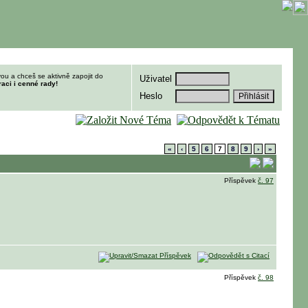
ou a chceš se aktivně zapojit do
Uživatel
raci i cenné rady!
Heslo
«
‹
5
6
7
8
9
›
»
Příspěvek
č. 97
Příspěvek
č. 98