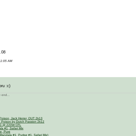
.08
 11:05 AM
ru :c)
e end...
Poison, Jack Herrer, OUT 2k13
n Poison by Dutch Passion 2k12
OG @ 220W CFL
a #1, Safari Mix
e, Pure
andala #1, Purlpe #1, Safari Mix)