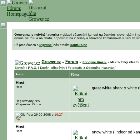
Grower.cz je největší autorita
v oblasti pěstování konopí na českém i slovenském int
diskusí ve fóru a na chatu, odpovídat na inzeráty a šifrovaně komunikovat s tisíci dalš
Při problémech s
registrací
nás prosím
kontaktujte
.
Grower.cz
Fórum
»
»
Konopné Umění
»
Makro fotky vlastn
Slovník
|
F.A.Q.
|
Dnešní příspěvky
|
Fotografie z týdenního hlasování
Autor
Téma
Host
Host
great white shark x white r
Registrován: N/A
Příspěvků: Žádné
26-09-2008 v
16:27
PM
Host
Host
snow white ( indoor od ka