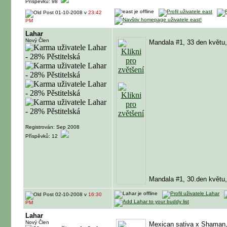
Příspěvků: 98
01-10-2008 v
23:42
PM
Lahar
Nový Člen
Mandala #1, 33 den květu,
Registrován: Sep 2008
Příspěvků: 12
Mandala #1, 30.den květu,
02-10-2008 v
16:30
PM
Lahar
Nový Člen
Mexican sativa x Shaman,