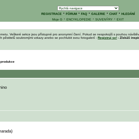
·
·
·
·
·
REGISTRACE
FÓRUM
FAQ
GALERIE
CHAT
HLEDÁNÍ
·
·
·
Moje G
ENCYKLOPEDIE
SUVENÝRY
EXIT
ernetu. Veškeré sekce jsou přístupné pro anonymní čtení. Pokud se nespokojíš s pouhou návštěv
ích pěstitelů soukromými vzkazy anebo se pochlubit svou fotogalerií -
Registruj se!
- Získáš inspi
í produkce
hino
marada)