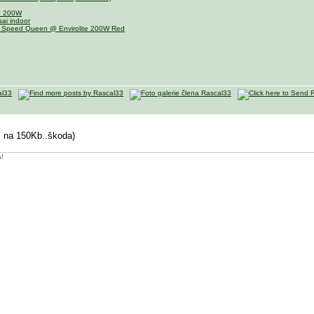
te 200W
ai indoor
 Speed Queen @ Envirolite 200W Red
ní na 150Kb..škoda)
a!