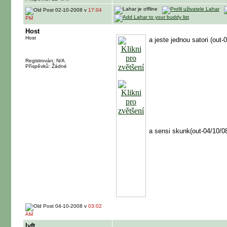
02-10-2008 v
17:04
PM
Host
Host
a jeste jednou satori (out-
Registrován: N/A
Příspěvků: Žádné
a sensi skunk(out-04/10/0
04-10-2008 v
03:02
AM
lyft