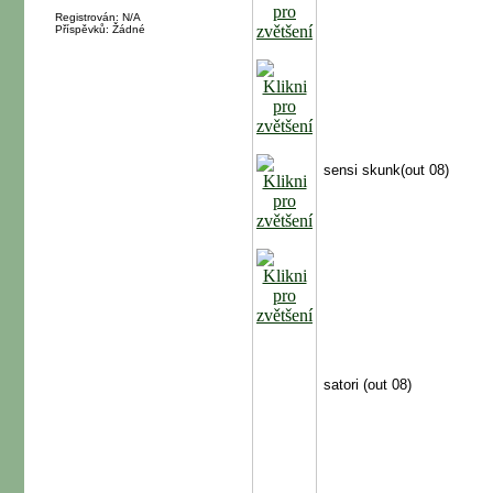
Registrován: N/A
Příspěvků: Žádné
sensi skunk(out 08)
satori (out 08)