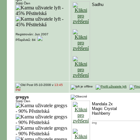
Stálý Člen
Sadhu
Registrován: Jun 2007
Příspěvků: 84
05-10-2008 v
13:45
PM
gregys
Stálý Člen
Mandala 2x
Magic Crystal
Hashberry
img