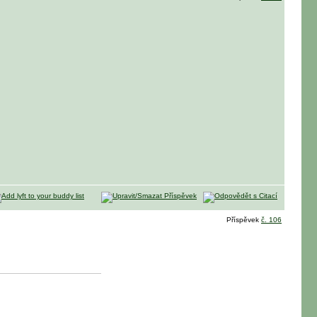
Příspěvek
č. 106