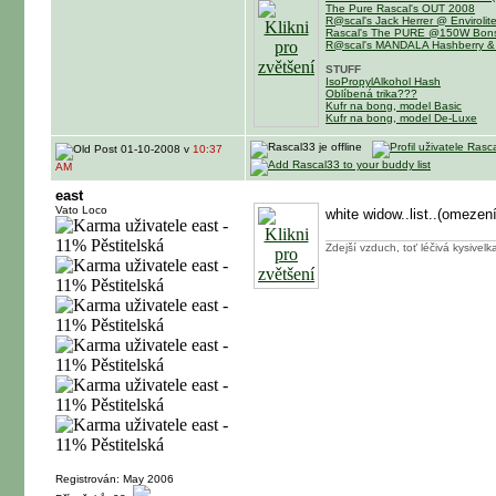
The Pure Rascal's OUT 2008
R@scal's Jack Herrer @ Enviroli
Rascal's The PURE @150W Bons
R@scal's MANDALA Hashberry &
STUFF
IsoPropylAlkohol Hash
Oblíbená trika???
Kufr na bong, model Basic
Kufr na bong, model De-Luxe
01-10-2008 v
10:37
AM
east
Vato Loco
white widow..list..(omeze
Zdejší vzduch, toť léčivá kysivelk
Registrován: May 2006