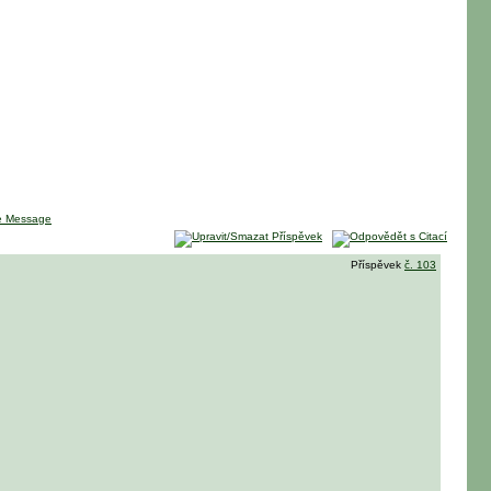
Příspěvek
č. 103