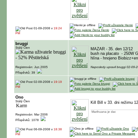
01-09-2008 v
19:24
PM
bruggi
Stálý Člen
MAZAR - 35. den 12/12
bush na placato
- 250W G
hlína - hnojeno Biobizz+
Registrován: Jun 2005
Naposledy upravil bruggi 02-09-
Příspěvků: 39
02-09-2008 v
19:19
PM
Ono
Stálý Člen
Kill Bill v 33. dni režimu 1
Marihuana je dar.
Registrován: Mar 2006
Příspěvků: 1078
06-09-2008 v
18:38
PM