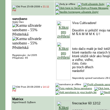
25-08-2008 v
21:11
PM
sanobano
Stálý Člen
Viva Cultivadore!
Dovolím si priložiť moju n
M Ň A M M M K U !
toto dačo malé je tiež toti
ktoré narástlo na starých 
Registrován: Jul 2005
ktoré slúžili skôr ako hnoji
Příspěvků: 65
a viďho, viďho,
čoto, čoto
po troch dňoch
narástlo!
Naposledy upravil sanobano 28-
28-08-2008 v
14:12
PM
Matrixx
Hype®masS Sy$tem
firecracker 60 12/12