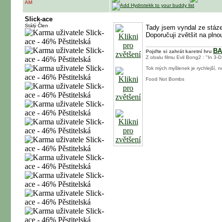
AM
Slick-ace
Stálý Člen
Tady jsem vyndal ze stáz
Doporučuji zvětšit na plno
BA
Pojďte si zahrát karetní hru
Z obalu filmu Evil Bong2 : "In 3-D
Tok mých myšlenek je rychlejší, 
Food Not Bombs