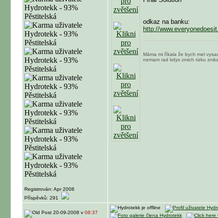
odkaz na banku:
http://www.everyonedoesit
Máma mi říkala že bych mel vysadi
nemam rad kdys zmich rizku znika
Registrován: Apr 2008
Příspěvků: 291
20-09-2008 v
08:37