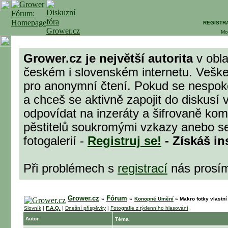
REGISTR
Mo
Grower.cz je největší autorita
v obla
českém i slovenském internetu. Veške
pro anonymní čtení. Pokud se nespok
a chceš se aktivně zapojit do diskusí 
odpovídat na inzeráty a šifrovaně komu
pěstitelů soukromými vzkazy anebo se
fotogalerií -
Registruj se!
- Získáš in
Při problémech s
registrací
nás prosí
Grower.cz
Fórum
»
»
Konopné Umění
»
Makro fotky vlastn
Slovník
|
F.A.Q.
|
Dnešní příspěvky
|
Fotografie z týdenního hlasování
Autor
Téma