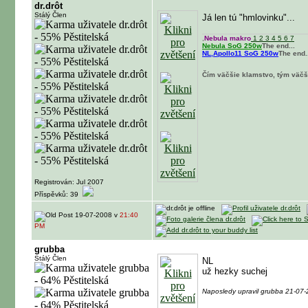
dr.drôt
Stálý Člen
Já len tú "hmlovinku"...
,
Nebula makro
1
2
3
4
5
6
7
Nebula SoG 250w
The end...
NL,Apollo11 SoG 250w
The end.
Čím väčšie klamstvo, tým väčš
Registrován: Jul 2007
Příspěvků: 39
19-07-2008 v
21:40
PM
grubba
Stálý Člen
NL
už hezky suchej
Naposledy upravil grubba 21-07