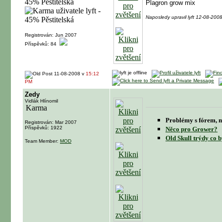
Plagron grow mix
Naposledy upravil lyft 12-08-200
Registrován: Jun 2007
Příspěvků: 84
11-08-2008 v
15:12
PM
Zedy
Vidlák Hlínomil
Problémy s fórem, n
Registrován: Mar 2007
Příspěvků: 1922
Něco pro Grower?
Old Skull trýdy co b
Team Member:
MOD