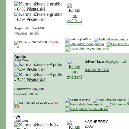
Registrován: Jun 2008
Příspěvků: 86
20-07-2008 v
17:06
PM
Apofis
Stálý Člen
Silver Haze, kdybych tuši
JEN TAK ZLEHKA
Registrován: Jun 2008
Příspěvků: 58
10-08-2008 v
12:03
PM
lyft
Stálý Člen
HASHBERRY
250w