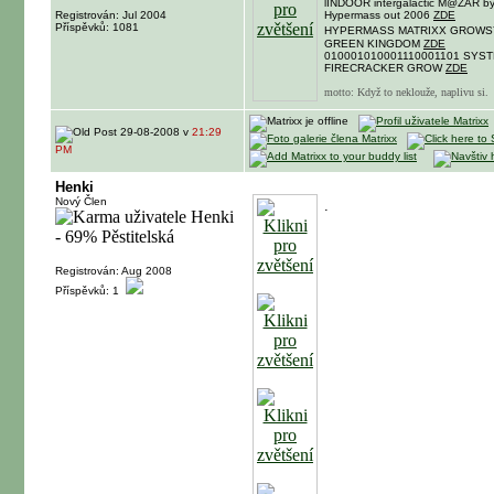
lINDOOR intergalactic M@ZAR by
Registrován: Jul 2004
Hypermass out 2006
ZDE
Příspěvků: 1081
HYPERMASS MATRIXX GROW
GREEN KINGDOM
ZDE
010001010001110001101 SYST
FIRECRACKER GROW
ZDE
motto: Když to neklouže, naplivu si.
29-08-2008 v
21:29
PM
Henki
Nový Člen
.
Registrován: Aug 2008
Příspěvků: 1