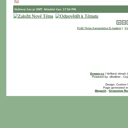
PM
Veškerý čas je GMT. Aktuální čas: 17:54 PM.
«
‹
Pošli Téma Kamarádovi E-mailem
|
Vy
Grower.cz
| Veškerý obsah 
Powered by: vBulletin - Cop
Design, Custom S
Page generated in
Magazín
-
Growshop Ro