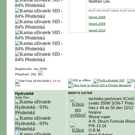
Northen Lite
kouří táta kouří máma kouří dcera
Venek 2008
Venek 2009
Venek 2010
Registrován: Jan 2008
Příspěvků: 260
18-09-2008 v
19:42
PM
Hydrotekk
BIDDY'S SiSTER
Stálý Člen
technika pestovani:SCroG
svetlo 250W SON-T Phila 
fota z 44 as 56 den 12/12
hnojiva:
Wuxal super
A.H. Dhuch Formula Bloo
P/K 13,14
O.B.M.
Final Solution