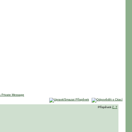
Příspěvek
č. 7