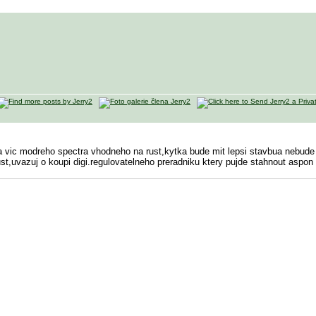
ma vic modreho spectra vhodneho na rust,kytka bude mit lepsi stavbua nebude s
ust,uvazuj o koupi digi.regulovatelneho preradniku ktery pujde stahnout aspon