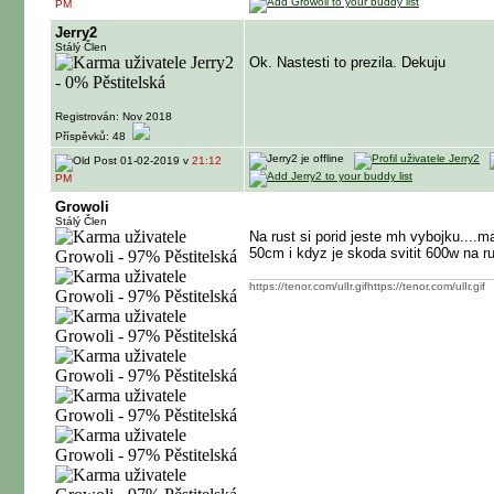
PM
Jerry2
Stálý Člen
Ok. Nastesti to prezila. Dekuju
Registrován: Nov 2018
Příspěvků: 48
01-02-2019 v
21:12
PM
Growoli
Stálý Člen
Na rust si porid jeste mh vybojku....
50cm i kdyz je skoda svitit 600w na r
https://tenor.com/ulIr.gifhttps://tenor.com/ulIr.gif