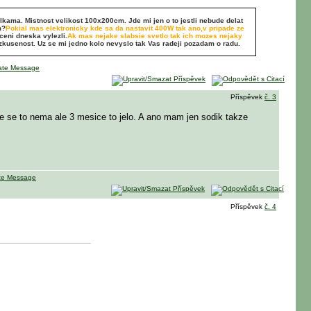
kama. Mistnost velikost 100x200cm. Jde mi jen o to jestli nebude delat
m?
Pokial mas elektronicky kde sa da nastavit 400W tak ano,v pripade ze
ceni dneska vylezli.
Ak mas nejake slabsie svetlo tak ich mozes nejaky
usenost. Uz se mi jedno kolo nevyslo tak Vas radeji pozadam o radu.
Příspěvek
č. 3
 ze se to nema ale 3 mesice to jelo. A ano mam jen sodik takze
Příspěvek
č. 4