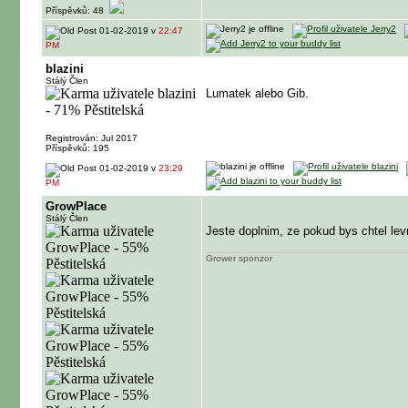
Příspěvků: 48
01-02-2019 v
22:47
PM
blazini
Stálý Člen
Lumatek alebo Gib.
Registrován: Jul 2017
Příspěvků: 195
01-02-2019 v
23:29
PM
GrowPlace
Stálý Člen
Jeste doplnim, ze pokud bys chtel lev
Grower sponzor