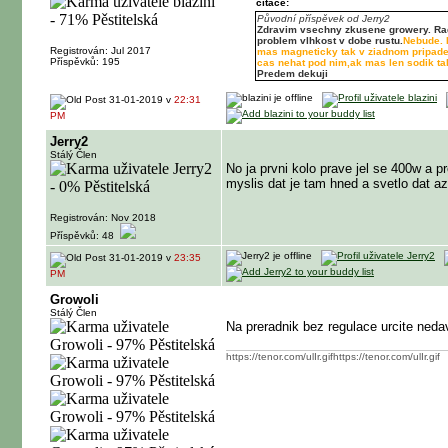
citace:
Původní příspěvek od Jerry2
Zdravim vsechny zkusene growery. Rad b
problem vlhkost v dobe rustu.
Nebude. B
Registrován: Jul 2017
mas magneticky tak v ziadnom pripade
Příspěvků: 195
cas nehat pod nim,ak mas len sodik tak
Predem dekuji
31-01-2019 v
22:31
PM
Jerry2
Stálý Člen
No ja prvni kolo prave jel se 400w a p
myslis dat je tam hned a svetlo dat a
Registrován: Nov 2018
Příspěvků: 48
31-01-2019 v
23:35
PM
Growoli
Stálý Člen
Na preradnik bez regulace urcite nedav
https://tenor.com/ulIr.gifhttps://tenor.com/ulIr.gif