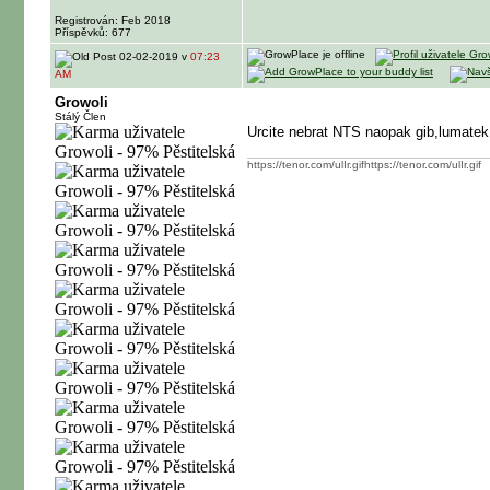
Registrován: Feb 2018
Příspěvků: 677
02-02-2019 v
07:23
AM
Growoli
Stálý Člen
Urcite nebrat NTS naopak gib,lumatek 
https://tenor.com/ulIr.gifhttps://tenor.com/ulIr.gif