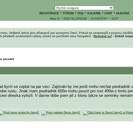
·
·
·
·
·
REGISTRACE
FÓRUM
FAQ
GALERIE
CHAT
HLEDÁNÍ
·
·
·
Moje G
ENCYKLOPEDIE
SUVENÝRY
EXIT
ernetu. Veškeré sekce jsou přístupné pro anonymní čtení. Pokud se nespokojíš s pouhou návštěv
ích pěstitelů soukromými vzkazy anebo se pochlubit svou fotogalerií -
Registruj se!
- Získáš inspi
na zacatek
 bych se zeptal na par veci. Zajimalo by me jestli mohu nechat predradnik v
 dobe rustu. Jinak mam predradnik 600w mohu pouzit pro rust 400w s timto pr
liceni dneska vylezli. V davne dobe jsem jel z klonu takze se seminky nemam