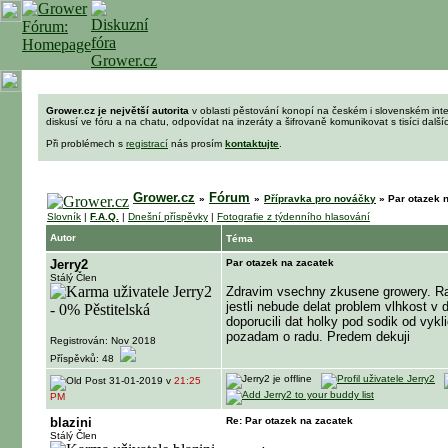
Grower.cz je největší autorita
v oblasti pěstování konopí na českém i slovenském int
diskusí ve fóru a na chatu, odpovídat na inzeráty a šifrovaně komunikovat s tisíci dalš
Při problémech s
registrací
nás prosím
kontaktujte
.
Grower.cz
Fórum
»
»
Přípravka pro nováčky
»
Par otazek 
Slovník
|
F.A.Q.
|
Dnešní příspěvky
|
Fotografie z týdenního hlasování
Autor
Téma
Jerry2
Par otazek na zacatek
Stálý Člen
Zdravim vsechny zkusene growery. Rad
jestli nebude delat problem vlhkost v
doporucili dat holky pod sodik od vyk
pozadam o radu. Predem dekuji
Registrován: Nov 2018
Příspěvků: 48
31-01-2019 v
21:25
PM
blazini
Re: Par otazek na zacatek
Stálý Člen