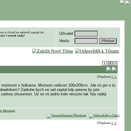
ou a chceš se aktivně zapojit do
Uživatel
raci i cenné rady!
Heslo
1
2
›
Příspěvek
č. 1
 mistnosti s holkama. Mistnost velikost 100x200cm. Jde mi jen o to
edradnikem? Zadruhe bych se rad zeptal kdy presne by jste
 zadnou zkusenost. Uz se mi jedno kolo nevyslo tak Vas radeji
Příspěvek
č. 2