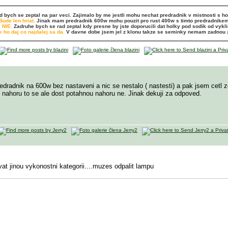
ych se zeptal na par veci. Zajimalo by me jestli mohu nechat predradnik v mistnosti s hol
ude len hriat.
Jinak mam predradnik 600w mohu pouzit pro rust 400w s timto predradnike
 NIE.
Zadruhe bych se rad zeptal kdy presne by jste doporucili dat holky pod sodik od vykli
 ho daj co najdalej sa da.
V davne dobe jsem jel z klonu takze se seminky nemam zadnou zk
redradnik na 600w bez nastaveni a nic se nestalo ( nastesti) a pak jsem cetl
z nahoru to se ale dost potahnou nahoru ne. Jinak dekuji za odpoved.
at jinou vykonostni kategorii....muzes odpalit lampu