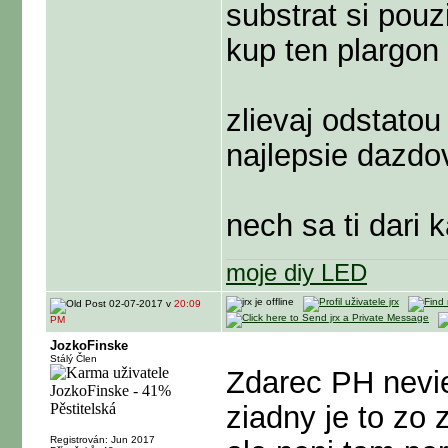
substrat si pouz
kup ten plargon
zlievaj odstatou
najlepsie dazdo
nech sa ti dari 
moje diy LED
02-07-2017 v
20:09
PM
JozkoFinske
Stálý Člen
Zdarec PH nevi
ziadny je to zo
Registrován: Jun 2017