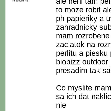
ale neni tam per
Příspěvků: 48
to moze robit al
ph papieriky a u
zahradnicky subs
mam rozrobene s
zaciatok na roz
perlitu a piesk
biobizz outdoor
presadim tak sa
Co myslite mam
sa ich dat nakli
nie