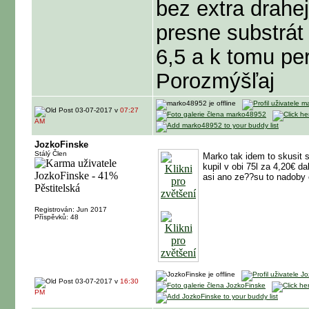
bez extra drahe
presne substrát 
6,5 a k tomu per
Porozmýšľaj
03-07-2017 v
07:27
AM
JozkoFinske
Stálý Člen
Marko tak idem to skusit 
kupil v obi 75l za 4,20€ da
asi ano ze??su to nadoby 
Registrován: Jun 2017
Příspěvků: 48
03-07-2017 v
16:30
PM