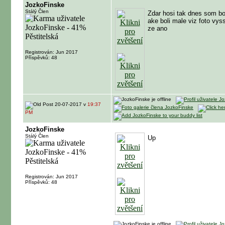
JozkoFinske
Stálý Člen
Zdar hosi tak dnes som bol
ake boli male viz foto vy
ze ano
Registrován: Jun 2017
Příspěvků: 48
20-07-2017 v
19:37
PM
JozkoFinske
Stálý Člen
Up
Registrován: Jun 2017
Příspěvků: 48