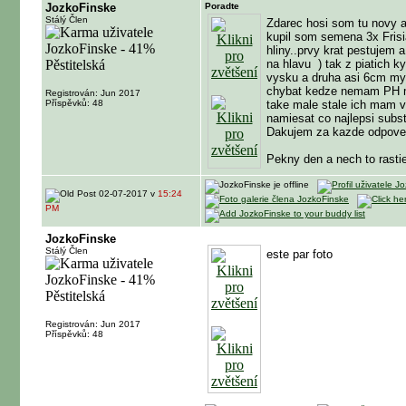
JozkoFinske
Poradte
Stálý Člen
Zdarec hosi som tu novy a
kupil som semena 3x Fris
hliny..prvy krat pestujem
na hlavu
) tak z piatich k
vysku a druha asi 6cm mys
chybat kedze nemam PH met
Registrován: Jun 2017
Příspěvků: 48
take male stale ich mam v
namiesat co najlepsi subs
Dakujem za kazde odpoved
Pekny den a nech to rasti
02-07-2017 v
15:24
PM
JozkoFinske
Stálý Člen
este par foto
Registrován: Jun 2017
Příspěvků: 48