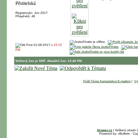
Registrován: Jun 2017
Příspěvků: 48
01-08-2017 v
15:15
PM
Veškerý čas je GMT. Aktuální čas: 13:46 PM.
Pošli Téma Kamarádovi E-mailem
|
Vy
Grower.cz
| Veškerý obsah 
Powered by: vBulletin - Cop