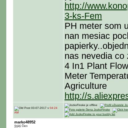
http://www.kon
3-ks-Fem
PH meter som u
nan mesiac pock
papierky..objed
nas nevedia co 
4 In1 Plant Flo
Meter Temperatu
Agriculture
http://s.aliex
03-07-2017 v
04:24
AM
marko48952
Stálý Člen