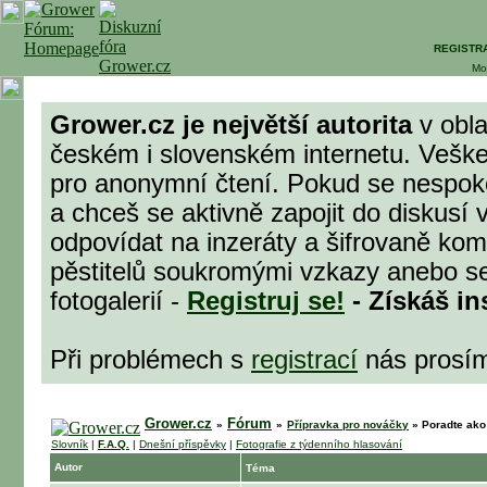
REGISTR
Mo
Grower.cz je největší autorita
v obla
českém i slovenském internetu. Veške
pro anonymní čtení. Pokud se nespok
a chceš se aktivně zapojit do diskusí 
odpovídat na inzeráty a šifrovaně komu
pěstitelů soukromými vzkazy anebo se
fotogalerií -
Registruj se!
- Získáš in
Při problémech s
registrací
nás prosí
Grower.cz
Fórum
»
»
Přípravka pro nováčky
»
Poradte ako 
Slovník
|
F.A.Q.
|
Dnešní příspěvky
|
Fotografie z týdenního hlasování
Autor
Téma