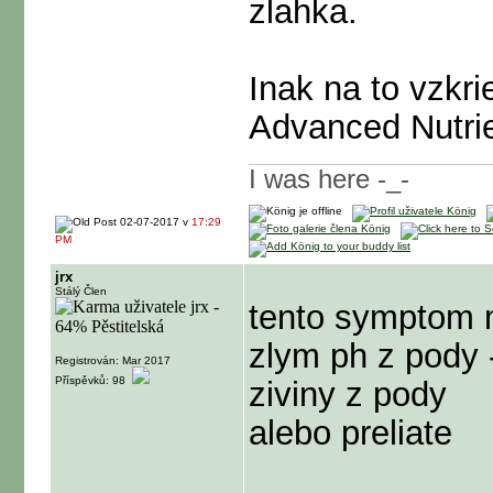
zlahka.
Inak na to vzkri
Advanced Nutrie
I was here -_-
02-07-2017 v
17:29
PM
jrx
Stálý Člen
tento symptom 
zlym ph z pody 
Registrován: Mar 2017
Příspěvků: 98
ziviny z pody
alebo preliate