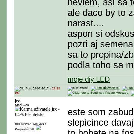
neviem, asi sa 
ale daco by to z
narast....
aspon si odskusa
pozri aj semena
sa to prepina/zb
podla toho sa m
moje diy LED
02-07-2017 v
21:35
PM
jrx
Stálý Člen
este som zabud
slepicince davaj
Registrován: Mar 2017
Příspěvků: 98
to bohate na fos