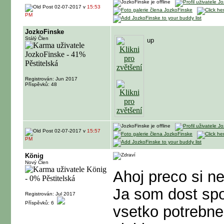
02-07-2017 v
15:53
PM
JozkoFinske
Stálý Člen
up
Registrován: Jun 2017
Příspěvků: 48
02-07-2017 v
15:57
PM
König
Nový Člen
Ahoj preco si n
Ja som dost 
Registrován: Jul 2017
Příspěvků: 6
vsetko potrebne