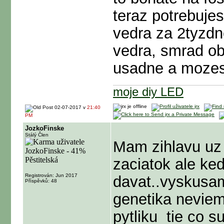
teraz potrebujes
vedra za 2tyzdn
vedra, smrad ob
usadne a mozes 
moje diy LED
02-07-2017 v
21:40
PM
JozkoFinske
Stálý Člen
Mam zihlavu uz 
zaciatok ale ke
Registrován: Jun 2017
davat..vyskusam
Příspěvků: 48
genetika neviem
pytliku
tie co su