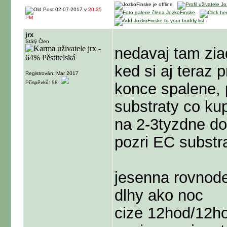
02-07-2017 v
20:35
PM
jrx
Stálý Člen
nedavaj tam zia
ked si aj teraz 
Registrován: Mar 2017
Příspěvků: 98
konce spalene,
substraty co ku
na 2-3tyzdne do
pozri EC substra
jesenna rovnode
dlhy ako noc
cize 12hod/12h