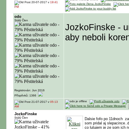
20-07-2017 v
19:41
PM
odo
Stálý Člen
JozkoFinske - u
aby neboli koren
Registrován: Jun 2016
Příspěvků: 1366
21-07-2017 v
05:13
AM
JozkoFinske
Stálý Člen
Dalsie fofo po 11dnoch
za
som pridal aj slepacince..
co lutujem je ze som ich n