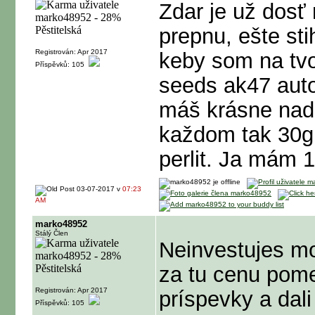
Zdar je už dosť
prepnu, ešte sti
Registrován: Apr 2017
keby som na tvo
Příspěvků: 105
seeds ak47 auto
máš krásne nad
každom tak 30g 
perlit. Ja mám 
03-07-2017 v
07:23
AM
marko48952
Stálý Člen
Neinvestujes mo
za tu cenu pome
Registrován: Apr 2017
príspevky a dal
Příspěvků: 105