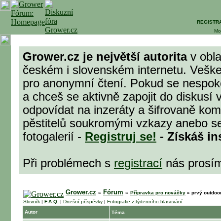
REGISTR
Mo
Grower.cz je největší autorita
v obla
českém i slovenském internetu. Veške
pro anonymní čtení. Pokud se nespok
a chceš se aktivně zapojit do diskusí 
odpovídat na inzeráty a šifrovaně komu
pěstitelů soukromými vzkazy anebo se
fotogalerií -
Registruj se!
- Získáš in
Při problémech s
registrací
nás prosí
Grower.cz
Fórum
»
»
Přípravka pro nováčky
»
prvý outdoo
Slovník
|
F.A.Q.
|
Dnešní příspěvky
|
Fotografie z týdenního hlasování
Autor
Téma