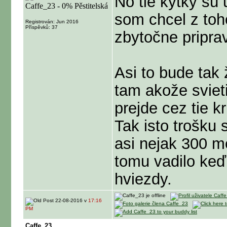
No tie kytky sú
som chcel z toh
Registrován: Jun 2016
Příspěvků: 37
zbytočne pripra
Asi to bude tak 
tam akože sviet
prejde cez tie k
Tak isto trošku s
asi nejak 300 m
tomu vadilo keď 
hviezdy.
22-08-2016 v
17:16
PM
Caffe_23