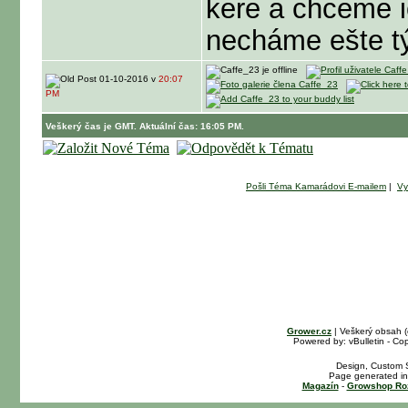
kere a chceme i
necháme ešte t
01-10-2016 v
20:07
PM
Veškerý čas je GMT. Aktuální čas: 16:05 PM.
Pošli Téma Kamarádovi E-mailem
|
Vy
Grower.cz
| Veškerý obsah 
Powered by: vBulletin - Cop
Design, Custom S
Page generated in
Magazín
-
Growshop Ro