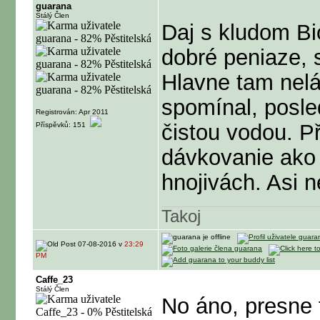
guarana
Stálý Člen
Daj s kludom Bi
dobré peniaze, 
Hlavne tam nelá
spomínal, posle
Registrován: Apr 2011
čistou vodou. P
Příspěvků: 151
dávkovanie ako
hnojivách. Asi n
Takoj
07-08-2016 v
23:29
PM
Caffe_23
Stálý Člen
No áno, presne 