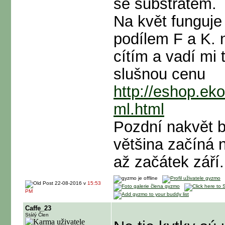
se substrátem.
Na květ funguje 
podílem F a K. n
cítím a vadí mi 
slušnou cenu
http://eshop.ek
ml.html
Pozdní nakvět b
většina začíná 
až začátek září.
22-08-2016 v
15:53
PM
Caffe_23
Stálý Člen