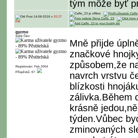
tým môže byť p
14-08-2016 v
20:27
PM
gyzmo
Stálý Člen
Mně přijde úpln
značkové hnojky
způsobem,že na
Registrován: Feb 2004
Příspěvků: 67
navrch vrstvu č
blízkosti hnojá
zálivka.Během d
krásně jedou,ně
týden.Vůbec by
zminovaných sl