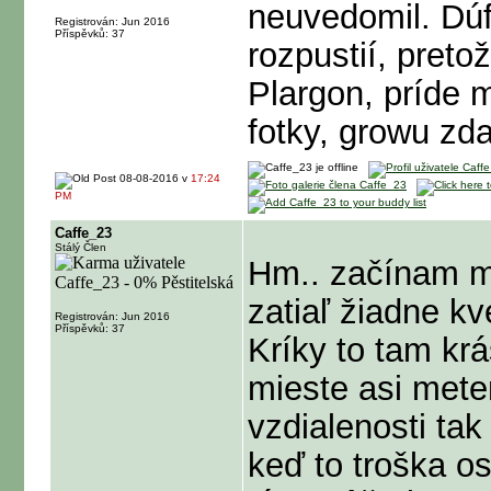
neuvedomil. Dúf
Registrován: Jun 2016
Příspěvků: 37
rozpustií, pret
Plargon, príde 
fotky, growu zda
08-08-2016 v
17:24
PM
Caffe_23
Stálý Člen
Hm.. začínam ma
zatiaľ žiadne kv
Registrován: Jun 2016
Příspěvků: 37
Kríky to tam kr
mieste asi meter
vzdialenosti tak
keď to troška os