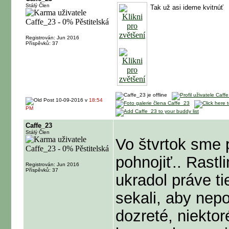
Stálý Člen
Tak už asi ideme kvitnúť
Registrován: Jun 2016
Příspěvků: 37
10-09-2016 v
18:54
PM
Caffe_23
Stálý Člen
Vo štvrtok sme 
pohnojiť.. Rastl
Registrován: Jun 2016
Příspěvků: 37
ukradol práve t
sekali, aby nepo
dozreté, niektor