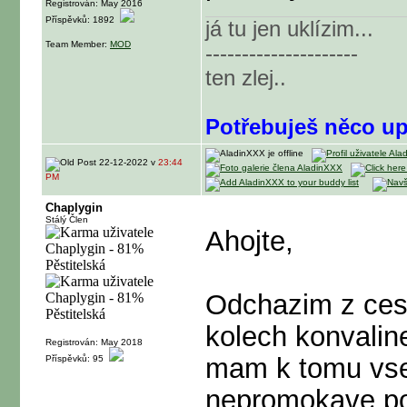
Registrován: May 2016
Příspěvků: 1892
já tu jen uklízim...
Team Member:
MOD
---------------------
ten zlej..
Potřebuješ něco up
22-12-2022 v
23:44
PM
Chaplygin
Stálý Člen
Ahojte,
Odchazim z ces
kolech konvalin
Registrován: May 2018
mam k tomu vsec
Příspěvků: 95
nepromokave po