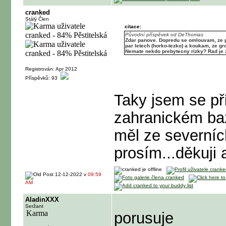
cranked
Stálý Člen
citace:
Původní příspěvek od DeThomas
Zdar panove. Dopredu se omlouvam, ze pi
par letech (horko-tezko) a koukam, ze gro
Nemate nekdo prebytecny rizky? Rad je z
Registrován: Apr 2012
Příspěvků: 93
Taky jsem se pří
zahranickém ba
měl ze severníc
prosím...děkuji
12-12-2022 v
09:59
AM
AladinXXX
Seržant
porusuje