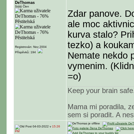
DeThomas
Stálý Člen
Zdar panove. D
ale moc aktivnic
kurva stalo? Pri
tezko) a koukam,
Registrován: Nov 2004
Nemate nekdo p
Příspěvků: 194
vymenim. (Klidn
=o)
Keep your brain safe
Mama mi poradila, z
sem si poradit. A nest
04-03-2022 v
15:26
PM