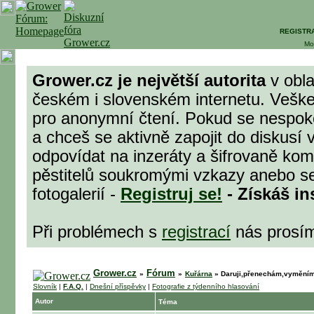
REGISTR
Mo
Grower.cz je největší autorita
v obla
českém i slovenském internetu. Veške
pro anonymní čtení. Pokud se nespok
a chceš se aktivně zapojit do diskusí 
odpovídat na inzeráty a šifrovaně komu
pěstitelů soukromými vzkazy anebo se
fotogalerií -
Registruj se!
- Získáš in
Při problémech s
registrací
nás prosí
Grower.cz
Fórum
»
»
Kuřárna
»
Daruji,přenechám,vyměním
Slovník
|
F.A.Q.
|
Dnešní příspěvky
|
Fotografie z týdenního hlasování
Autor
Téma