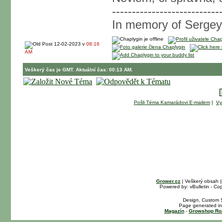
---------------------------
In memory of Sergey
12-02-2023 v
08:16
AM
Veškerý čas je GMT. Aktuální čas: 00:13 AM.
Pošli Téma Kamarádovi E-mailem
|
Vy
Grower.cz
| Veškerý obsah 
Powered by: vBulletin - Cop
Design, Custom S
Page generated in
Magazín
-
Growshop Ro