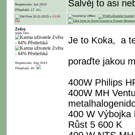
Šalvěj to asi n
Registrován: Jun 2015
Příspěvků: 17
20-11-2015 v
13:09
PM
Zvěra
Stálý Člen
Je to Koka,
a t
poraďte jakou me
Registrován: Sep 2015
Příspěvků: 40
400W Philips HP
400W MH Ventur
metalhalogenid
400 W Výbojk
Růst 5 600 K