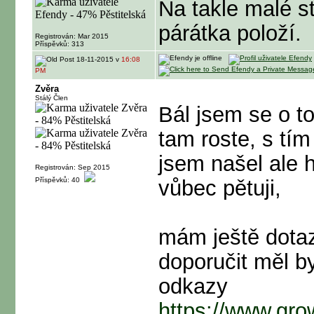
Na takle malé st
párátka položí.
Registrován: Mar 2015
Příspěvků: 313
18-11-2015 v
16:08
PM
Zvěra
Stálý Člen
Bál jsem se o to
tam roste, s tím
jsem našel ale 
Registrován: Sep 2015
Příspěvků: 40
vůbec pětuji,
mám ještě dotaz
doporučit měl b
odkazy
https://www.gro