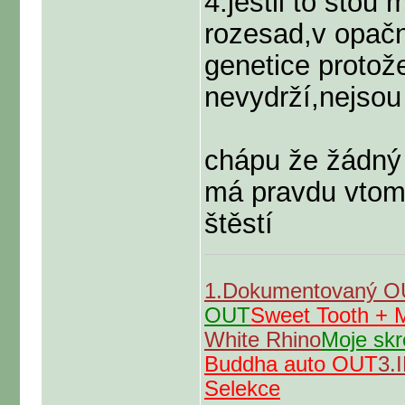
4.jestli to stou
rozesad,v opačn
genetice protože
nevydrží,nejsou
chápu že žádný
má pravdu vtom 
štěstí
1.Dokumentovaný 
OUT
Sweet Tooth +
White Rhino
Moje skr
Buddha auto OUT
3.
Selekce