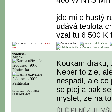
400 W NTS MH -
jde mi o hustý r
udává teplota c
vzal tu 6 500 K
20-11-2015 v
13:38
PM
fedousek
Stálý Člen
Koukam draku, 
Neber to zle, a
nespadl, ale co 
se ptej a pak s
Registrován: Aug 2014
Příspěvků: 280
myslet, ze na to
ŘEČ PENĚZ JE VŠU