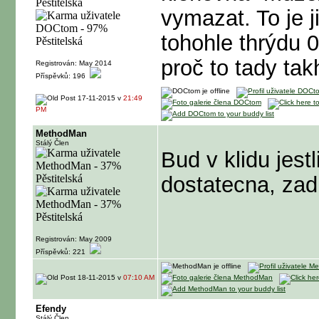
vymazat. To je ji
tohohle thrýdu 0
proč to tady tak
Registrován: May 2014
Příspěvků: 196
17-11-2015 v
21:49
PM
MethodMan
Stálý Člen
Bud v klidu jes
dostatecna, zadne
Registrován: May 2009
Příspěvků: 221
18-11-2015 v
07:10 AM
Efendy
Stálý Člen