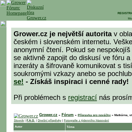
REGISTR
Mo
Grower.cz je největší autorita
v obla
českém i slovenském internetu. Veške
anonymní čtení. Pokud se nespokojíš
se aktivně zapojit do diskusí ve fóru 
inzeráty a šifrovaně komunikovat s tisí
soukromými vzkazy anebo se pochlubit
se!
- Získáš inspiraci i cenné rady!
Při problémech s
registrací
nás prosí
Grower.cz
Fórum
»
»
Přípravka pro nováčky
»
Matkárna, sto
Slovník
|
F.A.Q.
|
Dnešní příspěvky
|
Fotografie z týdenního hlasování
Autor
Téma