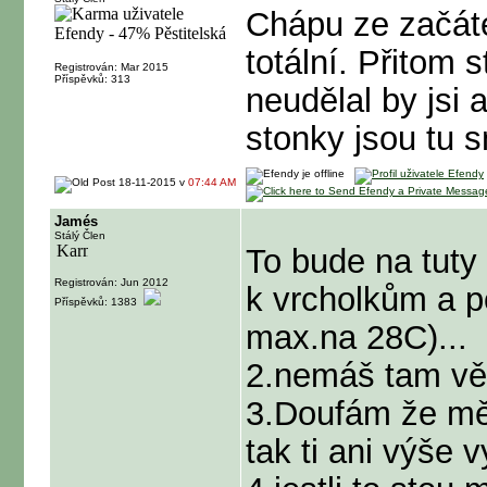
Chápu ze začáte
totální. Přitom 
Registrován: Mar 2015
Příspěvků: 313
neudělal by jsi
stonky jsou tu 
18-11-2015 v
07:44 AM
Jamés
Stálý Člen
To bude na tuty
Registrován: Jun 2012
k vrcholkům a p
Příspěvků: 1383
max.na 28C)...
2.nemáš tam větr
3.Doufám že měř
tak ti ani výše