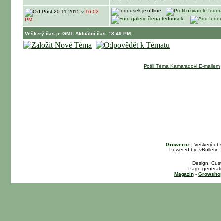
20-11-2015 v
16:03
PM
Veškerý čas je GMT. Aktuální čas: 18:49 PM.
Pošli Téma Kamarádovi E-mailem
Grower.cz
| Veškerý ob
Powered by: vBulletin 
Design, Cus
Page generate
Magazín
-
Growshop