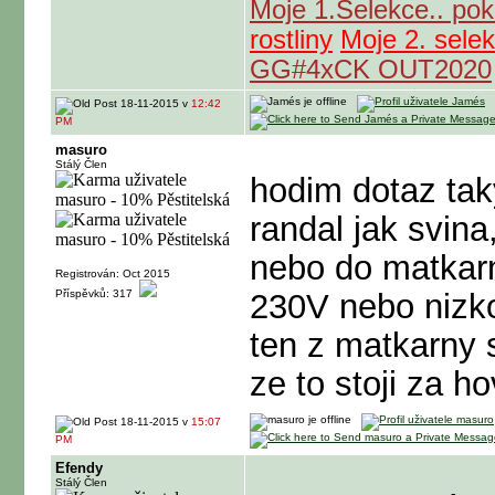
Moje 1.Selekce.. po
rostliny
Moje 2. sele
GG#4xCK OUT2020
18-11-2015 v
12:42
PM
masuro
Stálý Člen
hodim dotaz taky
randal jak svina
nebo do matkarn
Registrován: Oct 2015
Příspěvků: 317
230V nebo nizko
ten z matkarny s
ze to stoji za h
18-11-2015 v
15:07
PM
Efendy
Stálý Člen