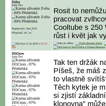
Zvěra
Stálý Člen
Rosit to nemůžu
pracovat zvlhco
Cooltube s 250 
Registrován: Sep 2015
Příspěvků: 40
růst i květ jak 
17-11-2015 v
21:27
PM
DOCtom
Stálý Člen
Tak ten držák n
Píšeš, že máš z
to vlastně svítíš
Těch kytek je m
si zjistí základ
klonovna" můžež