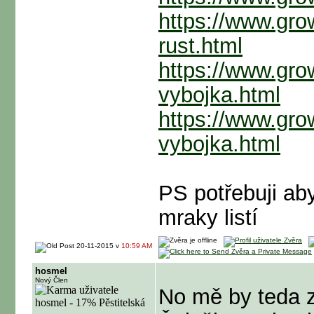
https://www.gro
rust.html
https://www.gro
vybojka.html
https://www.gro
vybojka.html
PS potřebuji ab
mraky listí
20-11-2015 v
10:59 AM
hosmel
Nový Člen
No mě by teda z