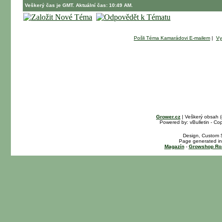
Veškerý čas je GMT. Aktuální čas: 10:49 AM.
Pošli Téma Kamarádovi E-mailem
|
Vy
Grower.cz
| Veškerý obsah 
Powered by: vBulletin - Cop
Design, Custom S
Page generated in
Magazín
-
Growshop Ro