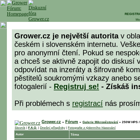
REGISTR
Mo
Grower.cz je největší autorita
v obla
českém i slovenském internetu. Veške
pro anonymní čtení. Pokud se nespok
a chceš se aktivně zapojit do diskusí 
odpovídat na inzeráty a šifrovaně komu
pěstitelů soukromými vzkazy anebo se
fotogalerií -
Registruj se!
- Získáš in
Při problémech s
registrací
nás prosí
Grower.cz
Fórum
»
»
Galerie Mikropěstování
»
250W HPS / 
Slovník
|
F.A.Q.
|
Dnešní příspěvky
|
Fotografie z týdenního hlasování
Autor
Téma