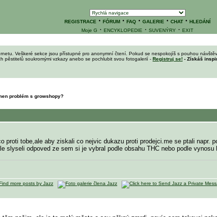
·
·
·
·
·
REGISTRACE
FÓRUM
FAQ
GALERIE
CHAT
HLEDÁNÍ
·
·
·
Moje G
ENCYKLOPEDIE
SUVENÝRY
EXIT
ernetu. Veškeré sekce jsou přístupné pro anonymní čtení. Pokud se nespokojíš s pouhou návštěv
ích pěstitelů soukromými vzkazy anebo se pochlubit svou fotogalerií -
Registruj se!
- Získáš inspi
men problém s growshopy?
co proti tobe,ale aby ziskali co nejvic dukazu proti prodejci.me se ptali napr
ale slyseli odpoved ze sem si je vybral podle obsahu THC nebo podle vynosu 