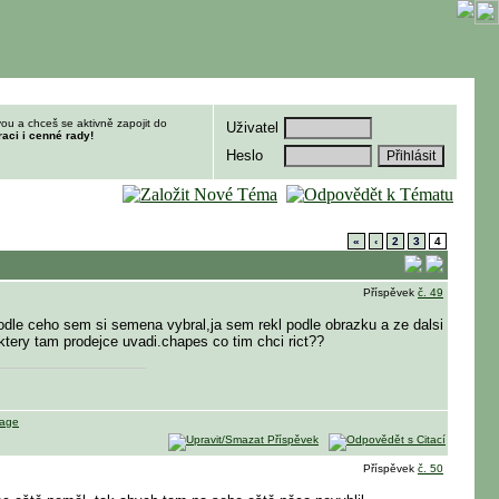
ou a chceš se aktivně zapojit do
Uživatel
raci i cenné rady!
Heslo
«
‹
2
3
4
Příspěvek
č. 49
. podle ceho sem si semena vybral,ja sem rekl podle obrazku a ze dalsi
ktery tam prodejce uvadi.chapes co tim chci rict??
Příspěvek
č. 50