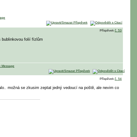
Příspěvek
č. 53
 bublinkovou folií fízlům
Příspěvek
č. 54
bíhalo.. možná se zkusim zeptat jedný vedoucí na poště, ale nevim co