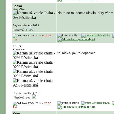
Joska
Nový Člen
No to se mi docela ulevilo, díky vše
Registrován: Apr 2013
Příspěvků: 5
17-04-2014 v
12:07
PM
chuta
Stálý Člen
to Joska- jak to dopadlo?
Registrován: Oct 2010
Příspěvků: 190
27-04-2014 v
20:33
PM
Yára