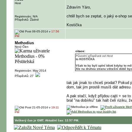
Host
Zdravím Yáro,
chtěl bych se zeptat, o jaký e-shop s
Registrován: N/A
Příspěvků: Žádné
Kostička
06-05-2014 v
17:56
PM
Methodius
Nový Člen
citace:
Původní příspěvek od Host
to KOSTIČKA
Však to by byli uplní idioti kdyby to m
Ale na druhou stranu vdnešní době byc
Registrován: May 2014
Příspěvků: 27
tak jak jinak to chceš prodat? Pokud 
dom, tak jim prostě musíš dát adresu a
A pak stačí, když příjdou cajti + se t
bral "na dobírku" tak halt čelí rizik
21-05-2014 v
19:11
PM
Veškerý čas je GMT. Aktuální čas: 12:57 PM.