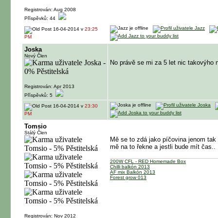
Registrován: Aug 2008
Příspěvků: 44
16-04-2014 v
23:25
PM
Joska
Nový Člen
No právě se mi za 5 let nic takovýho n
Registrován: Apr 2013
Příspěvků: 5
16-04-2014 v
23:30
PM
Tomsio
Stálý Člen
Mě se to zdá jako píčovina jenom tak t
mě na to řekne a jestli bude mít čas..
200W CFL - RED Homemade Box
Chilli balkón 2013
AF mix Balkón 2013
Forest grow 013
Registrován: Nov 2012