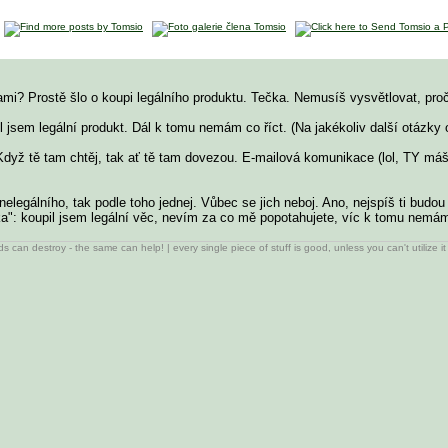
i? Prostě šlo o koupi legálního produktu. Tečka. Nemusíš vysvětlovat, proč 
l jsem legální produkt. Dál k tomu nemám co říct. (Na jakékoliv další otázky 
Když tě tam chtěj, tak ať tě tam dovezou. E-mailová komunikace (lol, TY máš
nelegálního, tak podle toho jednej. Vůbec se jich neboj. Ano, nejspíš ti bud
a": koupil jsem legální věc, nevím za co mě popotahujete, víc k tomu nemá
ds can destroy - the same can help! | every single piece of stuff is good, unless you can't utilize it