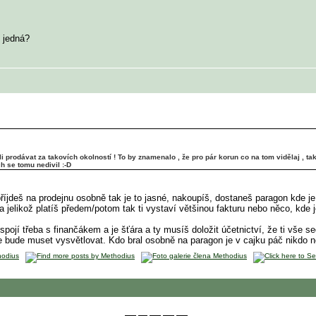
e jedná?
ěli prodávat za takovích okolností ! To by znamenalo , že pro pár korun co na tom vidělaj , ta
h se tomu nedivil :-D
příjdeš na prodejnu osobně tak je to jasné, nakoupíš, dostaneš paragon kde j
 jelikož platíš předem/potom tak ti vystaví většinou fakturu nebo něco, kde j
o spojí třeba s finančákem a je šťára a ty musíš doložit účetnictví, že ti vše
u, že bude muset vysvětlovat. Kdo bral osobně na paragon je v cajku páč nikdo