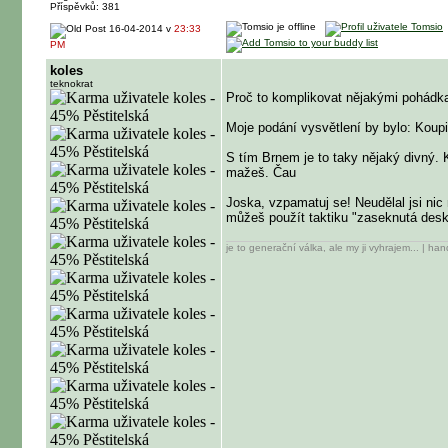
Příspěvků: 381
16-04-2014 v
23:33
PM
koles
teknokrat
Proč to komplikovat nějakými pohádkam
Moje podání vysvětlení by bylo: Koupi
S tím Brnem je to taky nějaký divný. 
mažeš. Čau
Joska, vzpamatuj se! Neudělal jsi nic 
můžeš použít taktiku "zaseknutá desk
je to generační válka, ale my ji vyhrajem... | han