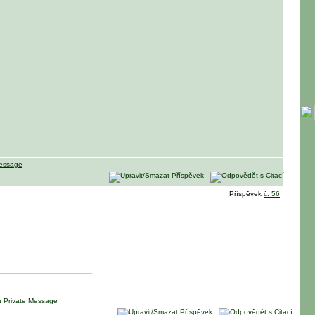
Příspěvek
č. 56