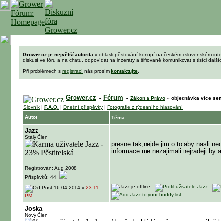
Grower.cz je největší autorita
v oblasti pěstování konopí na českém i slovenském int
diskusí ve fóru a na chatu, odpovídat na inzeráty a šifrovaně komunikovat s tisíci dalš
Při problémech s
registrací
nás prosím
kontaktujte
.
Grower.cz
Fórum
»
»
Zákon a Právo
»
objednávka více se
Slovník
|
F.A.Q.
|
Dnešní příspěvky
|
Fotografie z týdenního hlasování
Autor
Téma
Jazz
Stálý Člen
presne tak,nejde jim o to aby nasli ne
informace me nezajimali.nejradeji by 
Registrován: Aug 2008
Příspěvků: 44
16-04-2014 v
23:11
PM
Joska
Nový Člen