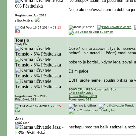
No předpokládám, že pudu normálně k
No jo ale nepřevzal sem tu dobírku jen
Registrován: Apr 2013
Příspěvků: 5
16-04-2014 v
23:13
PM
Tomsio
Stálý Člen
Cože?
oni to zabavili.. tys to nepřev
nehroť.. nic neradili.. žádný emal nem
bože to je bordel.. kdyby legalizovali
Džim palce
EDIT: určitě neměli soudní příkaz na v
200W CFL - RED Homemade Box
Chilli balkón 2013
Registrován: Nov 2012
AF mix Balkón 2013
Příspěvků: 381
Forest grow 013
16-04-2014 v
23:25
PM
Jazz
Stálý Člen
nechapu proc ten balik zadrzeli a rozba