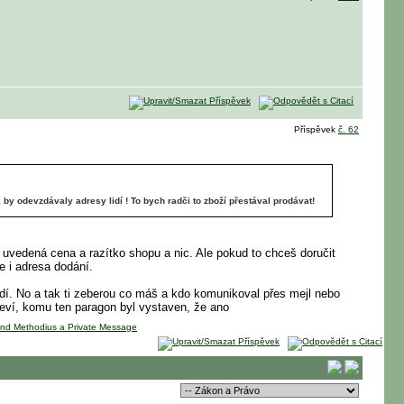
Příspěvek
č. 62
k by odevzdávaly adresy lidí ! To bych radči to zboží přestával prodávat!
e uvedená cena a razítko shopu a nic. Ale pokud to chceš doručit
e i adresa dodání.
 sedí. No a tak ti zeberou co máš a kdo komunikoval přes mejl nebo
 neví, komu ten paragon byl vystaven, že ano