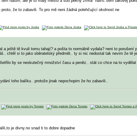
 těm našim, ale je to malý město a sou pěkný zmrdi
navíc sem takovej poke
 proto, že to zabavili. To pro mě neni žádná polehčující okolnost ne
zal a ještě tě kvuli tomu tahají? a pošta to normálně vydala? neni to porušení
áš.. chtěl si to jako sběratelský předmět.. ty si nic nedostal tak nevim že tě
 ušetřilo by se neskutečný množství času a peněz.. stát co chce na to vyděla
ydání toho balíku.. protože jinak nepochopim že ho zabavili..
lili,to je divny.no snad ti to dobre dopadne