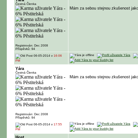
Čestná Členka
Mám za sebou stejnou zkušenost jak
Registrován: Dec 2008
Příspěvků: 94
06-05-2014 v
16:06
PM
Yára
Čestná Členka
Mám za sebou stejnou zkušenost jak
Registrován: Dec 2008
Příspěvků: 94
06-05-2014 v
17:55
PM
Host