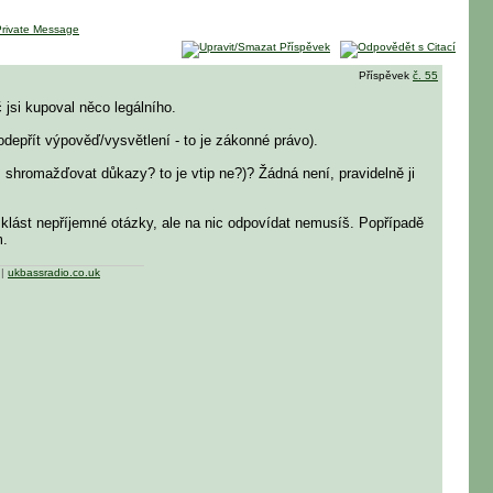
Příspěvek
č. 55
jsi kupoval něco legálního.
odepřít výpověď/vysvětlení - to je zákonné právo).
 shromažďovat důkazy? to je vtip ne?)? Žádná není, pravidelně ji
ou klást nepříjemné otázky, ale na nic odpovídat nemusíš. Popřípadě
m.
|
ukbassradio.co.uk