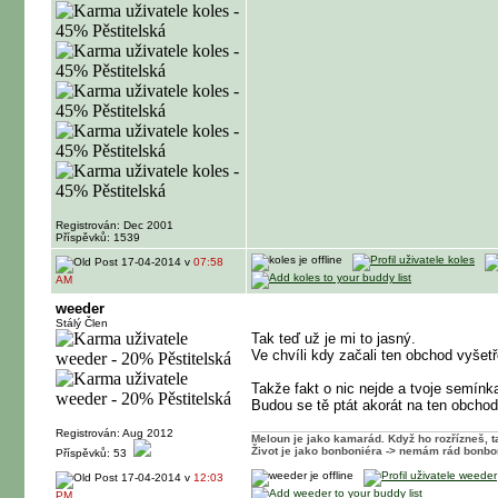
Registrován: Dec 2001
Příspěvků: 1539
17-04-2014 v
07:58
AM
weeder
Stálý Člen
Tak teď už je mi to jasný.
Ve chvíli kdy začali ten obchod vyšetř
Takže fakt o nic nejde a tvoje semínk
Budou se tě ptát akorát na ten obchod
Registrován: Aug 2012
Meloun je jako kamarád. Když ho rozřízneš, ta
Život je jako bonboniéra -> nemám rád bonbo
Příspěvků: 53
17-04-2014 v
12:03
PM