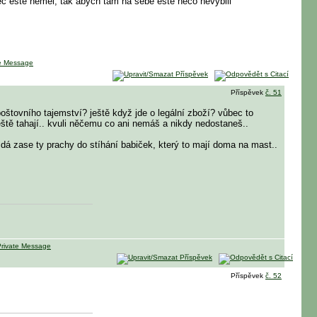
c eště neměl, tak abych tam na sebe eště něco nevyblil
Příspěvek
č. 51
 poštovního tajemství? ještě když jde o legální zboží? vůbec to
 ještě tahají.. kvuli něčemu co ani nemáš a nikdy nedostaneš..
t dá zase ty prachy do stíhání babiček, který to mají doma na mast..
Příspěvek
č. 52