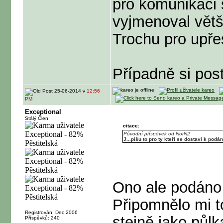
pro komunikaci s
vyjmenoval vět
Trochu pro upře
Případně si pos
25-06-2014 v
12:56
PM
Exceptional
Stálý Člen
citace:
Původní příspěvek od NorN2
J...píšu to pro ty kteří se dostaví k podán
Ono ale podáno 
Připomnělo mi t
Registrován: Dec 2006
stejně jako půl
Příspěvků: 240