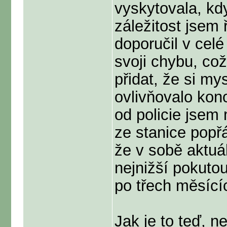
vyskytovala, kdy
záležitost jsem 
doporučil v celé 
svoji chybu, což
přidat, že si my
ovlivňovalo kon
od policie jsem
ze stanice popřá
že v sobě aktuá
nejnižší pokuto
po třech měsícíc
Jak je to teď, 