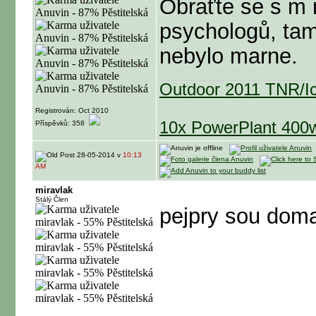
Obraťte se s m 
psychologů, tam
nebylo marne.
Outdoor 2011 TNR/Ic
Registrován: Oct 2010
10x PowerPlant 40
Příspěvků: 358
28-05-2014 v
10:13
AM
miravlak
Stálý Člen
pejpry sou doma