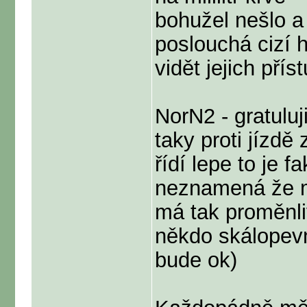
bohužel nešlo a 
poslouchá cizí 
vidět jejich přís
NorN2 - gratulu
taky proti jízd
řídí lepe to je 
neznamená že mu
má tak proměnli
někdo skálopevně
bude ok)