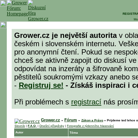
REGISTR
Mo
Grower.cz je největší autorita
v obla
českém i slovenském internetu. Veške
pro anonymní čtení. Pokud se nespok
chceš se aktivně zapojit do diskusí ve
odpovídat na inzeráty a šifrovaně komu
pěstitelů soukromými vzkazy anebo se 
-
Registruj se!
- Získáš inspiraci i 
Při problémech s
registrací
nás prosí
Grower.cz
Fórum
»
»
Zákon a Právo
»
Prijdeme ted lehce o
Slovník
|
F.A.Q.
|
Dnešní příspěvky
|
Fotografie z týdenního hlasování
Autor
Téma