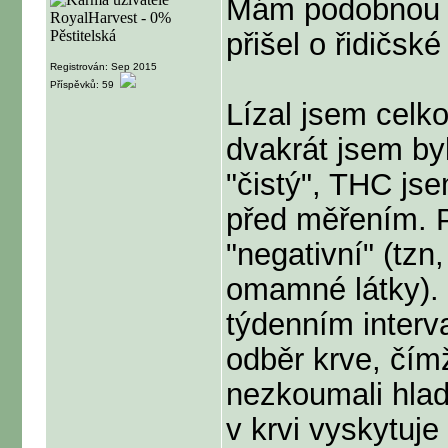
Mám podobnou z
přišel o řidičsk
Registrován: Sep 2015
Příspěvků: 59
Lízal jsem celko
dvakrát jsem byl
"čistý", THC jse
před měřením. P
"negativní" (tz
omamné látky). 
týdenním interv
odběr krve, čímž
nezkoumali hladi
v krvi vyskytuj