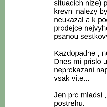
situacich nize)
krevni nalezy by
neukazal a k pod
prodejce nejvyh
psanou sestkov
Kazdopadne , nut
Dnes mi prislo 
neprokazani nap
vsak vite...
Jen pro mladsi 
postrehu.