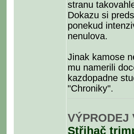
stranu takovahle
Dokazu si predst
ponekud intenzi
nenulova.
Jinak kamose ne
mu namerili doc
kazdopadne stud
"Chroniky".
VÝPRODEJ 
Střihač trim