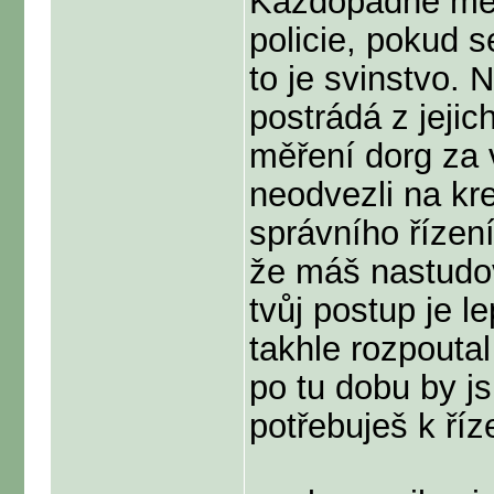
Každopádně mě 
policie, pokud 
to je svinstvo. 
postrádá z jejic
měření dorg za v
neodvezli na kre
správního řízení
že máš nastudov
tvůj postup je l
takhle rozpoutal
po tu dobu by js
potřebuješ k ří