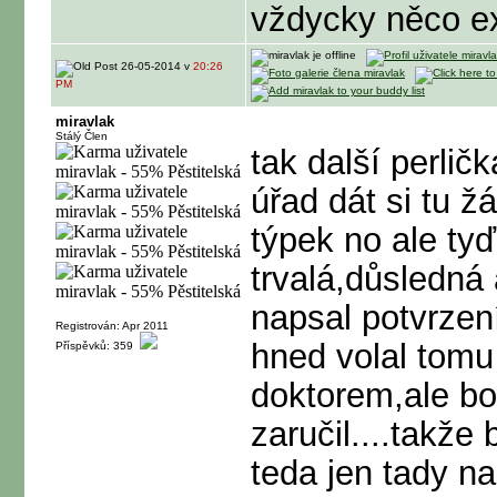
vždycky něco e
26-05-2014 v
20:26
PM
miravlak
Stálý Člen
tak další perlič
úřad dát si tu 
týpek no ale ty
trvalá,důsledná
napsal potvrzen
Registrován: Apr 2011
hned volal tomu
Příspěvků: 359
doktorem,ale bo
zaručil....takže 
teda jen tady n