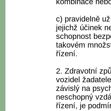
kombinace neb
c) pravidelně už
jejichž účinek 
schopnost bezpe
takovém množství
řízení.
2. Zdravotní zp
vozidel žadatele
závislý na psyc
neschopný vzdát
řízení, je pod