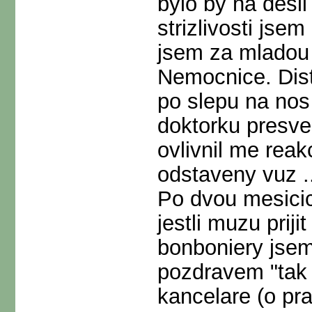
bylo by na desli
strizlivosti jse
jsem za mladou 
Nemocnice. Dis
po slepu na nos
doktorku presve
ovlivnil me reak
odstaveny vuz .
Po dvou mesicic
jestli muzu priji
bonboniery jsem
pozdravem "tak 
kancelare (o pr