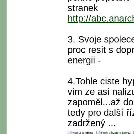
stranek
http://abc.ana
3. Svoje spolec
proc resit s dop
energii -
4.Tohle ciste h
vim ze asi naliz
zapoměl...až do
tedy pro další ř
zadržený ...