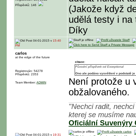
Příspěvků: 146
(Jakože když de
udělá testy i na
Díky
04-01-2015 v
15:40
PM
carlos
at the edge of the future
citace:
Původní příspěvek od Exceptional
Registrován: 54278
Ono ale podáno vysvětlení v podstatě je
Příspěvků: 2353
Není protože u 
Team Member:
ADMIN
obžalovaného.
"Nechci radit, nechci 
kterej se musíme nau
Oficiální Suvenýry
04-01-2015 v
19:31