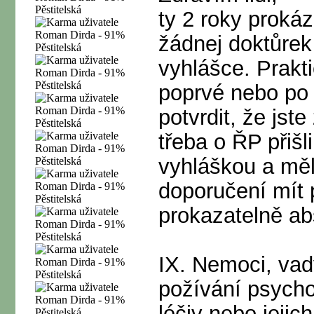
ty 2 roky proká
žádnej doktůrek
vyhlášce. Prakt
poprvé nebo po o
potvrdit, že jste
třeba o ŘP přišli
vyhláškou a mě
doporučení mít 
prokazatelně abs
IX. Nemoci, vady
požívání psycho
léčiv nebo jejic