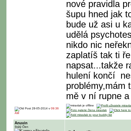
nové pravidla p
šupu hned jak to
bude už asi u 
udělá psychotest
nikdo nic neřek
zaplatíš tak ti 
napsat...takže 
hulení končí
nes
problémy,mám t
mě v ní rupne a
28-05-2014 v
09:36
AM
Anuvin
Stálý Člen