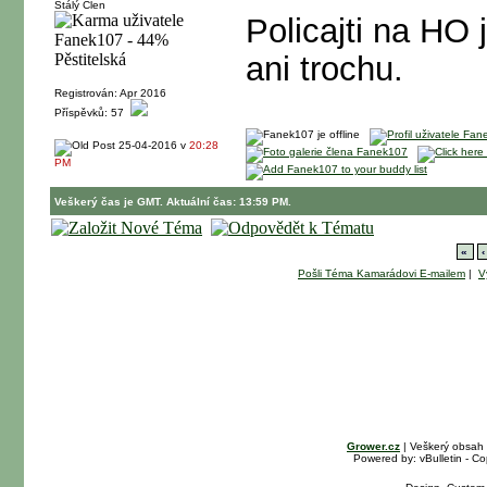
Stálý Člen
Policajti na HO
ani trochu.
Registrován: Apr 2016
Příspěvků: 57
25-04-2016 v
20:28
PM
Veškerý čas je GMT. Aktuální čas: 13:59 PM.
«
‹
Pošli Téma Kamarádovi E-mailem
|
V
Grower.cz
| Veškerý obsah
Powered by: vBulletin - Co