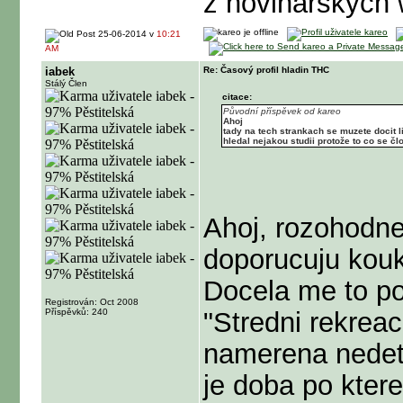
z novinarskych 
25-06-2014 v
10:21
AM
iabek
Re: Časový profil hladin THC
Stálý Člen
citace:
Původní příspěvek od kareo
Ahoj
tady na tech strankach se muzete docit l
hledal nejakou studii protože to co se č
Ahoj, rozohodn
doporucuju kouk
Docela me to po
Registrován: Oct 2008
Příspěvků: 240
"Stredni rekreac
namerena nedete
je doba po ktere