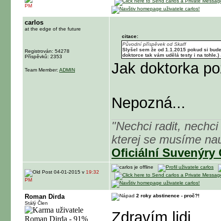
PM
carlos
at the edge of the future
citace:
Původní příspěvek od Skaff
Slyšel sem že od 1.1.2015 pokud si budete
Registrován: 54278
doktorce tak vám udělá testy i na tohle.)
Příspěvků: 2353
Jak doktorka poz
Team Member:
ADMIN
Nepozná...
"Nechci radit, nechci 
kterej se musíme nau
Oficiální Suvenýry
04-01-2015 v
19:32
PM
Roman Dirda
2 roky abstinence - proč?!
Stálý Člen
Zdravím lidi,