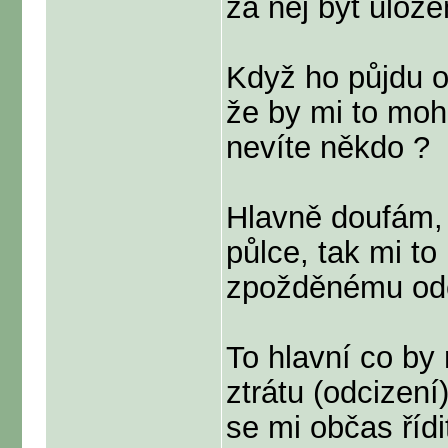
za něj být ulož
Když ho půjdu o
že by mi to mohl
nevíte někdo ?
Hlavně doufám, 
půlce, tak mi t
zpožděnému od
To hlavní co by 
ztrátu (odcizení)
se mi občas řídi