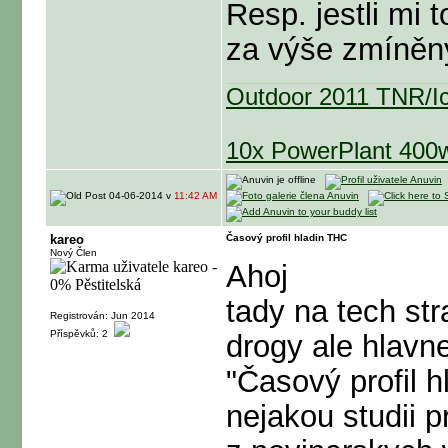
Resp. jestli mi
za výše zmíněn
Outdoor 2011 TNR/Ic
10x PowerPlant 40
04-06-2014 v
11:42 AM
kareo
Časový profil hladin THC
Nový Člen
Ahoj
tady na tech str
Registrován: Jun 2014
Příspěvků: 2
drogy ale hlavn
"Časový profil 
nejakou studii p