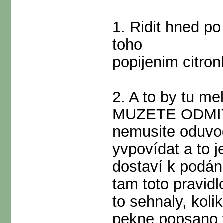
1. Ridit hned po
toho
popijenim citron
2. A to by tu me
MUZETE ODMIT
nemusite oduvo
yvpovídat a to je
dostaví k podání
tam toto pravidl
to sehnaly, kolik
pekne popsano t