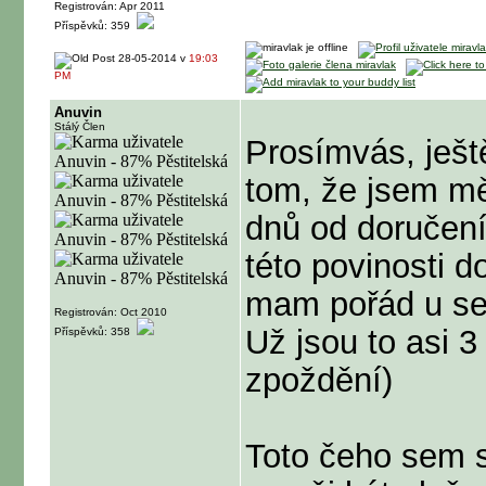
Registrován: Apr 2011
Příspěvků: 359
28-05-2014 v
19:03
PM
Anuvin
Stálý Člen
Prosímvás, ješt
tom, že jsem měl
dnů od doručení
této povinosti do
mam pořád u se
Registrován: Oct 2010
Už jsou to asi 3
Příspěvků: 358
zpoždění)
Toto čeho sem s