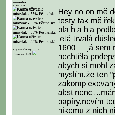
miravlak
Stálý Člen
Hey no on mě do
testy tak mě ře
bla bla bla podl
letá trvalá,důsl
1600 ... já sem
Registrován: Apr 2011
nechtěla podeps
Příspěvků: 359
abych si mohl z
myslím,že ten "
zakomplexovaný 
abstinenci...má
papíry,nevím ted
nikomu z nich n