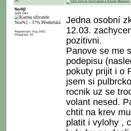
NorN2
Stálý Člen
Jedna osobní z
12.03. zachycen 
Registrován: Aug 2001
Příspěvků: 20
pozitivni.
Panove se me sn
podepisu (nasl
pokuty prijit i 
jsem si pulbrcko
rocnik uz se tr
volant nesed. P
chtit na krev m
platit i vylohy 