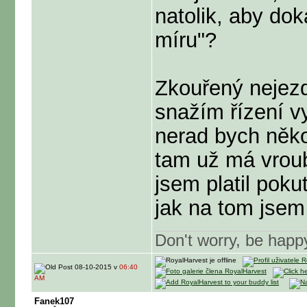
natolik, aby do
míru"?
Zkouřený nejezd
snažím řízení v
nerad bych něko
tam už má vroub
jsem platil poku
jak na tom jsem
Don't worry, be happ
08-10-2015 v
06:40
AM
Fanek107