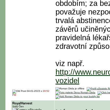
obdobím; za be
považuje nezpo
trvalá abstinen
závěrů učiněný
pravidelná léka
zdravotní způsob
viz např.
http://www.neu
vozidel
04-01-2015 v
20:52
PM
RoyalHarvest
Stálý Člen