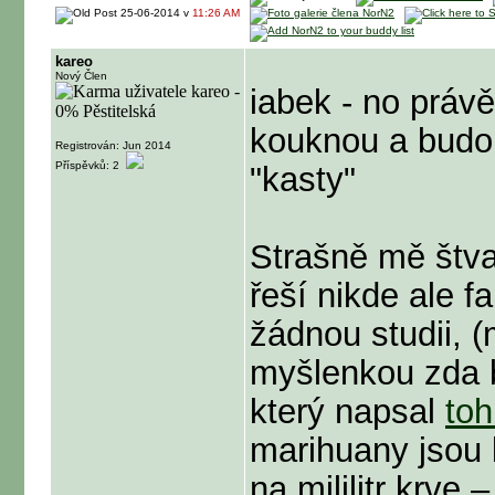
25-06-2014 v
11:26 AM
kareo
Nový Člen
iabek - no práv
kouknou a budou
Registrován: Jun 2014
Příspěvků: 2
"kasty"
Strašně mě štva
řeší nikde ale f
žádnou studii,
myšlenkou zda b
který napsal
toh
marihuany jsou 
na mililitr krve 