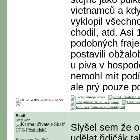
vietnamců a kdy
vyklopil všechno
chodil, atd. Asi
podobných fraje
postavili obžalo
u piva v hospod
nemohl mít podíl
ale prý pouze p
02-07-2014 v
14:50
PM
Skaff
Stálý Člen
Slyšel sem že o
udělat řidičák t
Registrován: Dec 2012