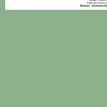
Design, Custom 
Page generated i
Magazín
-
Growshop Ro