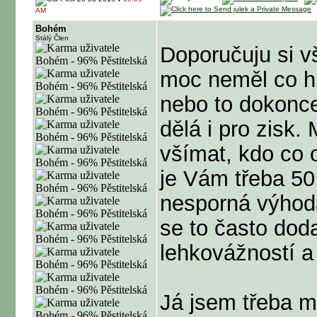
AM
Bohém
Stálý Člen
Doporučuju si vš
moc neměl co hul
nebo to dokonce
dělá i pro zisk.
všímat, kdo co 
je Vám třeba 50 
nesporná výhoda
se to často doda
lehkovážností 
Já jsem třeba 