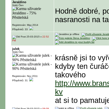
Jeraldino
Stálý Člen
Hodně dobré, po 
nasranosti na ta
Registrován: May 2014
Příspěvků: 33
25-03-2015 v
22:52
PM
julek
Stálý Člen
krásně jsi to vyř
kdyby ten čuráč
takového
Registrován: Nov 2011
Příspěvků: 31
http://www.brans
kv
at si to pamatuje
26-03-2015 v
09:09