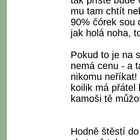
tak příště bude
mu tam chtít ne
90% čórek sou d
jak holá noha, 
Pokud to je na s
nemá cenu - a ta
nikomu neříkat!
koilik má přátel
kamoši tě můžo
Hodně štěstí do