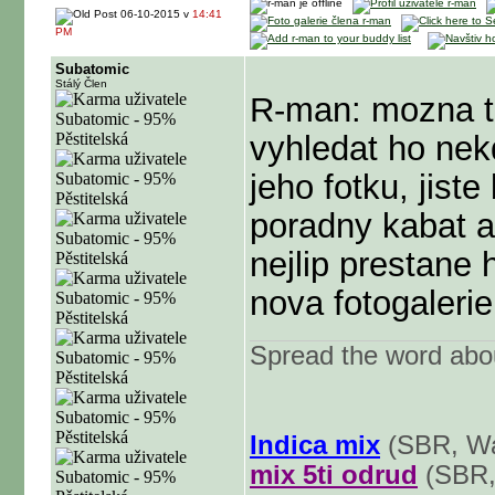
06-10-2015 v
14:41
PM
Subatomic
Stálý Člen
R-man: mozna to
vyhledat ho nekd
jeho fotku, jist
poradny kabat a
nejlip prestane 
nova fotogaleri
Spread the word abo
Indica mix
(SBR, Wa
mix 5ti odrud
(SBR,