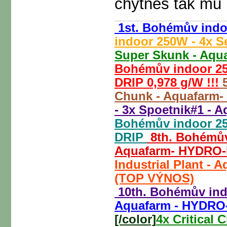
chytneš tak mu
1st. Bohémův indo
indoor 250W - 4x S
Super Skunk - Aqu
Bohémův indoor 250
DRIP 0,978 g/W !!!
5
Chunk - Aquafarm
- 3x Spoetnik#1 -
Bohémův indoor 25
DRIP
8th. Bohémův
Aquafarm- HYDRO
Industrial Plant - 
(TOP VÝNOS)
10th. Bohémův in
Aquafarm - HYDRO
[/color]
4x Critical