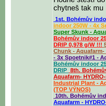
chytneš tak mu
1st. Bohémův indo
indoor 250W - 4x S
Super Skunk - Aqu
Bohémův indoor 250
DRIP 0,978 g/W !!!
5
Chunk - Aquafarm
- 3x Spoetnik#1 -
Bohémův indoor 25
DRIP
8th. Bohémův
Aquafarm- HYDRO
Industrial Plant - 
(TOP VÝNOS)
10th. Bohémův in
Aquafarm - HYDRO