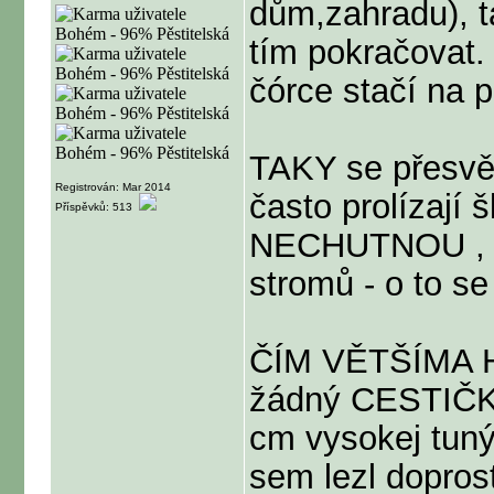
dům,zahradu), 
tím pokračovat. 
čórce stačí na 
TAKY se přesvědč
Registrován: Mar 2014
často prolízají
Příspěvků: 513
NECHUTNOU , p
stromů - o to se
ČÍM VĚTŠÍMA 
žádný CESTIČKY!
cm vysokej tuný
sem lezl dopros