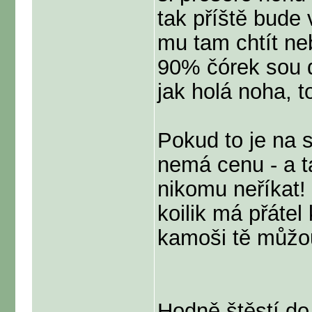
tak příště bude
mu tam chtít ne
90% čórek sou d
jak holá noha, 
Pokud to je na s
nemá cenu - a ta
nikomu neříkat!
koilik má přátel
kamoši tě můžo
Hodně štěstí do