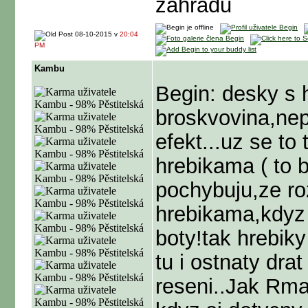
zahradu
08-10-2015 v
20:04
PM
Kambu
Begin: desky s 
broskvovina,ne
efekt...uz se to
hrebikama ( to b
pochybuju,ze ro
hrebikama,kdyz 
boty!tak hrebiky
tu i ostnaty dra
reseni..Jak Rm