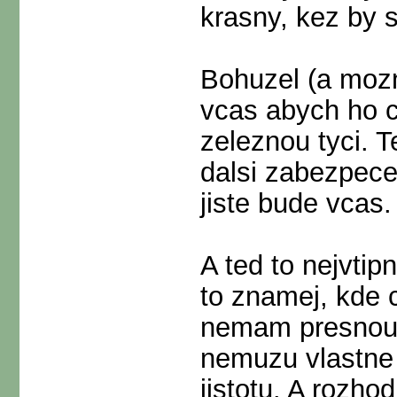
krasny, kez by s
Bohuzel (a mozn
vcas abych ho ch
zeleznou tyci. T
dalsi zabezpecen
jiste bude vcas.
A ted to nejvtipn
to znamej, kde cc
nemam presnou 
nemuzu vlastne
jistotu. A rozho