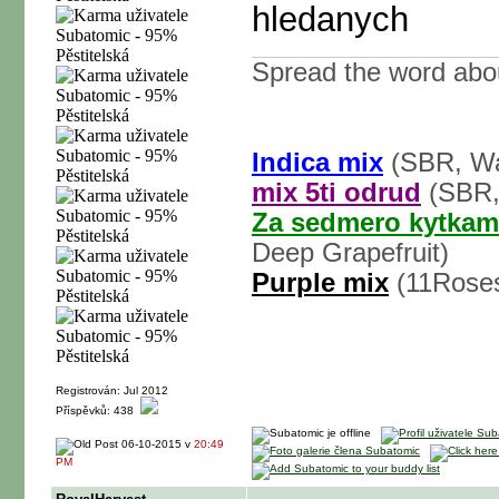
hledanych
Spread the word abo
Indica mix
(SBR, Wa
mix 5ti odrud
(SBR,
Za sedmero kytkam
Deep Grapefruit)
Purple mix
(11Roses
Registrován: Jul 2012
Příspěvků: 438
06-10-2015 v
20:49
PM