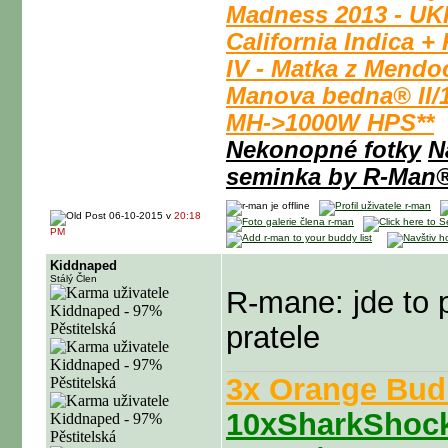
Madness 2013 - UK
California Indica +
IV - Matka z Mendo
Manova bedna® II/
MH->1000W HPS**
Nekonopné fotky
N
seminka by R-Man
06-10-2015 v
20:18
PM
Kiddnaped
Stálý Člen
R-mane: jde to 
pratele
3x Orange Bud 
10xSharkShock