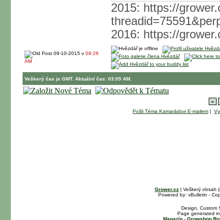
2015: https://grower
threadid=75591&pe
2016: https://growe
09-10-2015 v
09:26
AM
Veškerý čas je GMT. Aktuální čas: 03:09 AM.
«
Pošli Téma Kamarádovi E-mailem
|
Vy
Grower.cz
| Veškerý obsah 
Powered by: vBulletin - Cop
Design, Custom S
Page generated in
Magazín
-
Growshop Ro