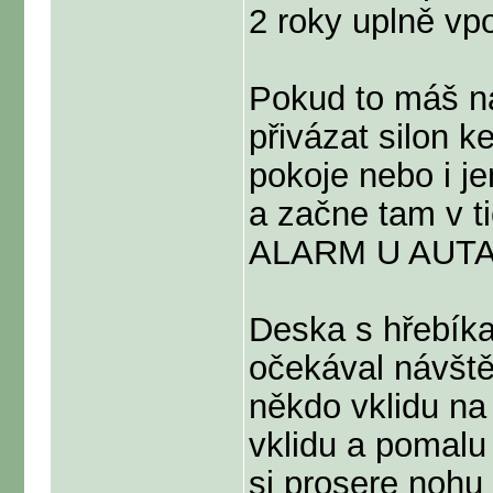
2 roky uplně vp
Pokud to máš n
přivázat silon k
pokoje nebo i j
a začne tam v ti
ALARM U AUTA, p
Deska s hřebík
očekával návštěv
někdo vklidu na 
vklidu a pomalu
si prosere nohu