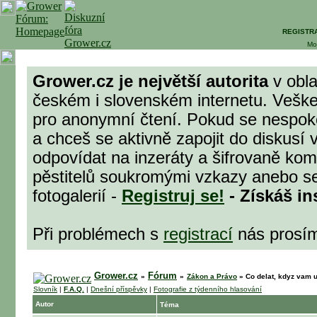
REGISTR
Mo
Grower.cz je největší autorita
v obla
českém i slovenském internetu. Veške
pro anonymní čtení. Pokud se nespok
a chceš se aktivně zapojit do diskusí 
odpovídat na inzeráty a šifrovaně komu
pěstitelů soukromými vzkazy anebo se
fotogalerií -
Registruj se!
- Získáš in
Při problémech s
registrací
nás prosí
Grower.cz
Fórum
»
»
Zákon a Právo
»
Co delat, kdyz vam uk
Slovník
|
F.A.Q.
|
Dnešní příspěvky
|
Fotografie z týdenního hlasování
Autor
Téma