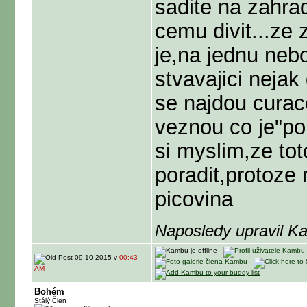
sadite na zahrad
cemu divit...ze 
je,na jednu neb
stvavajici nejak 
se najdou curacc
veznou co je"po
si myslim,ze tot
poradit,protoze 
picovina
Naposledy upravil K
09-10-2015 v
00:43
AM
Bohém
Stálý Člen