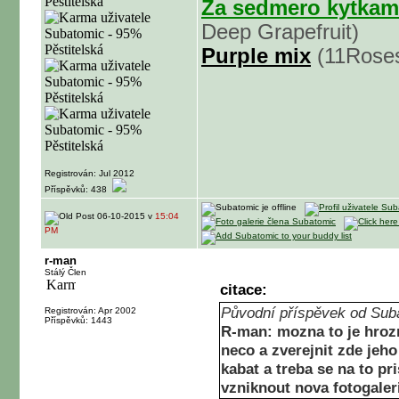
Za sedmero kytkam
Deep Grapefruit)
Purple mix
(11Roses
Registrován: Jul 2012
Příspěvků: 438
06-10-2015 v
15:04
PM
r-man
Stálý Člen
citace:
Původní příspěvek od Sub
Registrován: Apr 2002
Příspěvků: 1443
R-man: mozna to je hrozna
neco a zverejnit zde jeh
kabat a treba se na to pr
vzniknout nova fotogaler