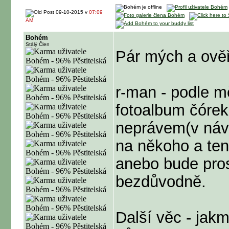
09-10-2015 v
07:09
AM
Bohém
Stálý Člen
Pár mých a ově
r-man - podle m
fotoalbum čórek
neprávem(v náv
na někoho a ten
anebo bude pro
bezdůvodně.
Další věc - jakm