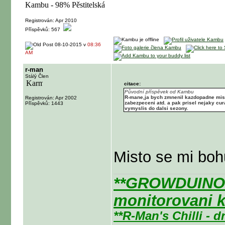
Registrován: Apr 2010
Příspěvků: 567
08-10-2015 v
08:36
AM
r-man
Stálý Člen
citace:
Původní příspěvek od Kambu
R-mane,ja bych zmnenil kazdopadne mist
Registrován: Apr 2002
zabezpeceni atd. a pak prisel nejaky cu
Příspěvků: 1443
vymyslis do dalsi sezony.
Misto se mi boh
**GROWDUINO -
monitorovani k
**R-Man's Chilli - 