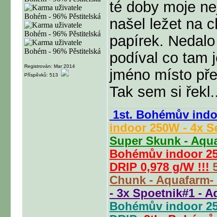
té doby moje ne
našel ležet na 
papírek. Nedalo
podíval co tam 
Registrován: Mar 2014
jméno místo př
Příspěvků: 513
Tak sem si řek
1st. Bohémův indo
indoor 250W - 4x S
Super Skunk - Aqu
Bohémův indoor 250
DRIP 0,978 g/W !!!
5
Chunk - Aquafarm
- 3x Spoetnik#1 -
Bohémův indoor 25