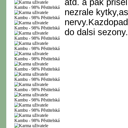
atd. a pak pris
nezrale kytky,a
nervy.Kazdopadn
do dalsi sezony.