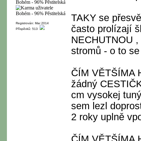
TAKY se přesvědč
Registrován: Mar 2014
často prolízají
Příspěvků: 513
NECHUTNOU , p
stromů - o to se
ČÍM VĚTŠÍMA 
žádný CESTIČKY!
cm vysokej tuný
sem lezl dopros
2 roky uplně vp
ČÍM VĚTŠÍMA 