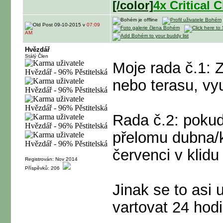
[/color]
4x Critical
09-10-2015 v
07:09
AM
Hvězdář
Stálý Člen
Moje rada č.1:
nebo terasu, vyu
Rada č.2: pokud
přelomu dubna/k
červenci v klidu
Registrován: Nov 2014
Příspěvků: 206
Jinak se to asi 
vartovat 24 hod