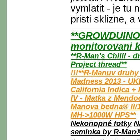
vymlatit - je tu
pristi sklizne, a
**GROWDUINO -
monitorovani k
**R-Man's Chilli - 
Project thread**
!!!**R-Manuv druhy
Madness 2013 - UK
California Indica +
IV - Matka z Mendo
Manova bedna® II/
MH->1000W HPS**
Nekonopné fotky
N
seminka by R-Man