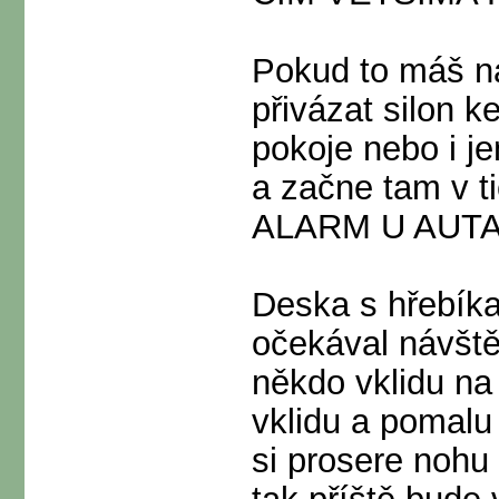
Pokud to máš n
přivázat silon k
pokoje nebo i j
a začne tam v ti
ALARM U AUTA, p
Deska s hřebík
očekával návštěv
někdo vklidu na 
vklidu a pomalu
si prosere nohu