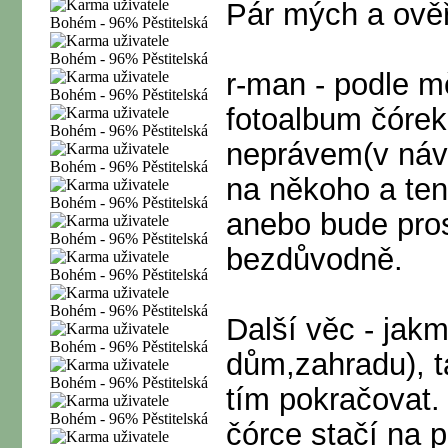
Pár mých a ově
r-man - podle m
fotoalbum čórek
neprávem(v náv
na někoho a ten
anebo bude pro
bezdůvodně.
Další věc - jakm
dům,zahradu), 
tím pokračovat. 
čórce stačí na 