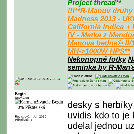
Project thread**
!!!**R-Manuv druhy
Madness 2013 - UK
California Indica +
IV - Matka z Mendo
Manova bedna® II/
MH->1000W HPS**
Nekonopné fotky
N
seminka by R-Man
08-10-2015 v
18:24
PM
Begin
Nový Člen
desky s herbíky
uvidis kdo to je
Registrován: Jun 2015
Příspěvků: 1
udelal jednou uz