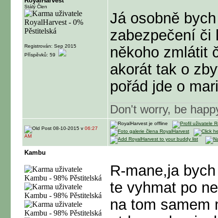
RoyalHarvest
Stálý Člen
Já osobně bych 
zabezpečení či 
Registrován: Sep 2015
někoho zmlátit č
Příspěvků: 59
akorát tak o zb
pořád jde o mar
Don't worry, be happ
08-10-2015 v
06:27
AM
Kambu
R-mane,ja bych
te vyhmat po nek
na tom samem m