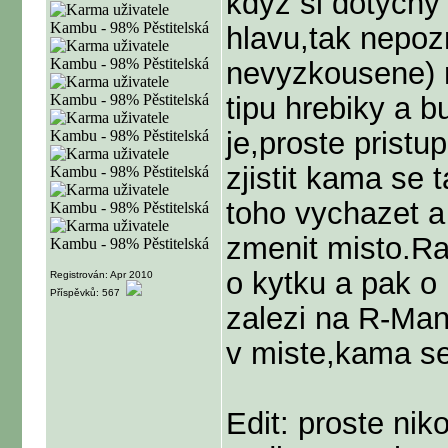
kdyz si dotycn
hlavu,tak nepoz
nevyzkousene) n
tipu hrebiky a 
je,proste prist
zjistit kama se 
toho vychazet a
zmenit misto.Ra
o kytku a pak o n
Registrován: Apr 2010
Příspěvků: 567
zalezi na R-Ma
v miste,kama se
Edit: proste nik