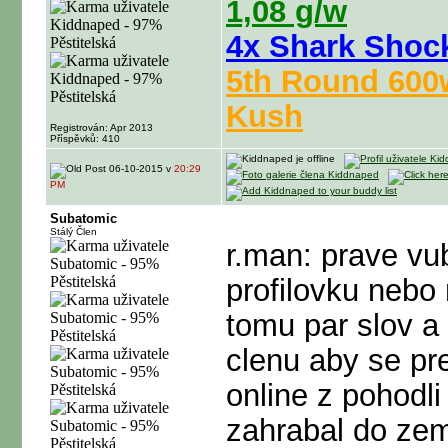
1,08 g/w
4x Shark Shoc
5th Round 600
Kush
Registrován: Apr 2013
Příspěvků: 410
06-10-2015 v
20:29
PM
Subatomic
Stálý Člen
r.man: prave vub
profilovku nebo 
tomu par slov a 
clenu aby se pr
online z pohod
zahrabal do zem