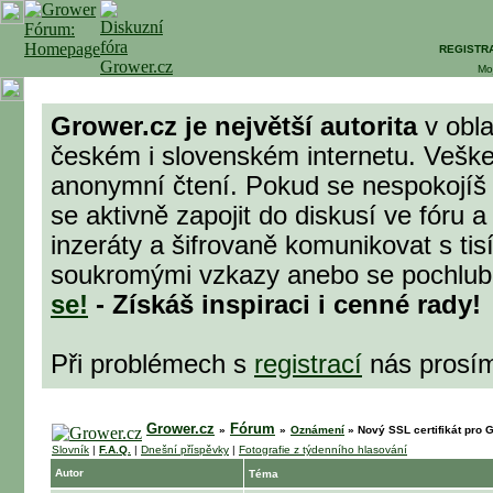
REGISTR
Mo
Grower.cz je největší autorita
v obla
českém i slovenském internetu. Veške
anonymní čtení. Pokud se nespokojíš
se aktivně zapojit do diskusí ve fóru 
inzeráty a šifrovaně komunikovat s tisí
soukromými vzkazy anebo se pochlubit
se!
- Získáš inspiraci i cenné rady!
Při problémech s
registrací
nás prosí
Grower.cz
Fórum
»
»
Oznámení
»
Nový SSL certifikát pro 
Slovník
|
F.A.Q.
|
Dnešní příspěvky
|
Fotografie z týdenního hlasování
Autor
Téma