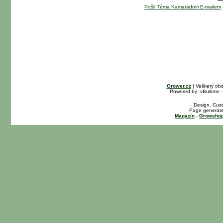
Pošli Téma Kamarádovi E-mailem
Grower.cz
| Veškerý ob
Powered by: vBulletin -
Design, Cust
Page generate
Magazín
-
Growshop