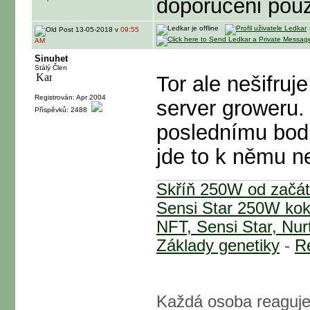
doporuceni pouz
13-05-2018 v
09:55
AM
Sinuhet
Stálý Člen
Tor ale nešifruj
Registrován: Apr 2004
server groweru.
Příspěvků: 2488
poslednímu bod
jde to k němu n
Skříň 250W od začá
Sensi Star 250W ko
NFT, Sensi Star, Nurt
Základy genetiky
-
Re
Každá osoba reaguje