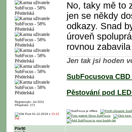
No, taky mě to 
jen se někdy do
odkazy. Snad by 
úroveň spolupr
rovnou zabavila 
Jen tak jsi hoden v
SubFocusova CBD 
Pěstování pod LED 
Registrován: Jul 2011
Příspěvků: 271
01-12-2018 v
15:22
PM
Pítr90