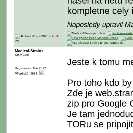
nasel na netu r
kompletne cely i
Naposledy upravil M
01-02-2018 v
16:33
PM
Madical-Strains
Stálý Člen
Jeste k tomu m
Registrován: Mar 2012
Příspěvků: 3938
Pro toho kdo by 
Zde je web.stra
zip pro Google
Je tam jednoduc
TORu se pripojit