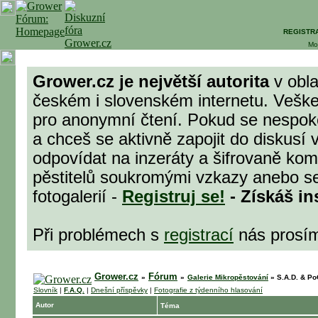
REGISTR
Mo
Grower.cz je největší autorita
v obla
českém i slovenském internetu. Veške
pro anonymní čtení. Pokud se nespok
a chceš se aktivně zapojit do diskusí 
odpovídat na inzeráty a šifrovaně komu
pěstitelů soukromými vzkazy anebo se
fotogalerií -
Registruj se!
- Získáš in
Při problémech s
registrací
nás prosí
Grower.cz
Fórum
»
»
Galerie Mikropěstování
»
S.A.D. & Po
Slovník
|
F.A.Q.
|
Dnešní příspěvky
|
Fotografie z týdenního hlasování
Autor
Téma