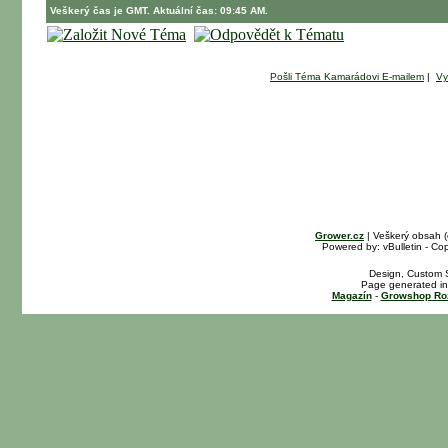
Veškerý čas je GMT. Aktuální čas: 09:45 AM.
Pošli Téma Kamarádovi E-mailem
|
Vy
Grower.cz
| Veškerý obsah 
Powered by: vBulletin - Cop
Design, Custom S
Page generated in
Magazín
-
Growshop Ro