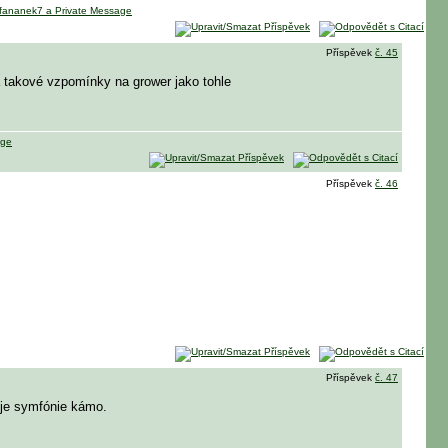
Příspěvek
č. 45
á takové vzpomínky na grower jako tohle
Příspěvek
č. 46
Příspěvek
č. 47
moje symfónie kámo.