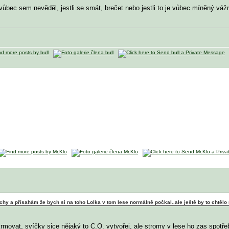
 vůbec sem nevěděl, jestli se smát, brečet nebo jestli to je vůbec míněný vá
íchy a přísahám že bych si na toho Lolka v tom lese normálně počkal..
ale ještě by to chtělo
ikrmovat, svíčky sice nějaký to C.O. vytvořej, ale stromy v lese ho zas spotř