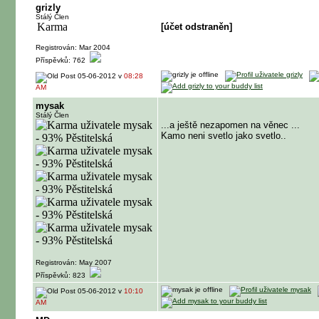
grizly
Stálý Člen
[účet odstraněn]
Registrován: Mar 2004
Příspěvků: 762
05-06-2012 v
08:28
AM
mysak
Stálý Člen
...a ještě nezapomen na věnec ...
Kamo neni svetlo jako svetlo..
Registrován: May 2007
Příspěvků: 823
05-06-2012 v
10:10
AM