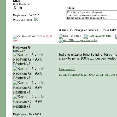
MDe_
Hulk Gardener
citace:
Původní příspěvek od mysak
...a ještě nezapomen na věnec ...
Registrován: Jul 2010
Kamo neni svetlo jako svetlo..
Příspěvků: 1130
A není svíčka jako svíčka
to je fak
05-06-2012 v
10:27
AM
Padavan G
Stálý Člen
todle je ukázka toho že lidi chtěj vym
slávy to je na 100% .... dej pak vědět
Elixer rules !!!
------------------------------------------
ELIXER OutDoor 2012 , SAD, X, Ed Ros., Che
Registrován: May 2009