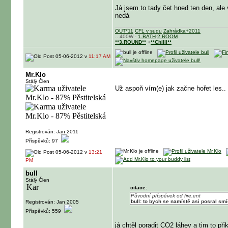
Já jsem to tady čet hned ten den, ale
nedá
OUT*11
CFL v sudu
Zahrádka+2011
.. 400W -
1.BATH
-
2.ROOM
**3.ROUND**
+
**Chilli**
05-06-2012 v
11:17 AM
Mr.Klo
Stálý Člen
Už aspoň vím(e) jak začne hořet les..
Registrován: Jan 2011
Příspěvků: 97
05-06-2012 v
13:21
PM
bull
Stálý Člen
citace:
Původní příspěvek od fire.ent
bull: to bych se namístě asi posral sm
Registrován: Jan 2005
Příspěvků: 559
já chtěl poradit CO2 láhev a tim to př