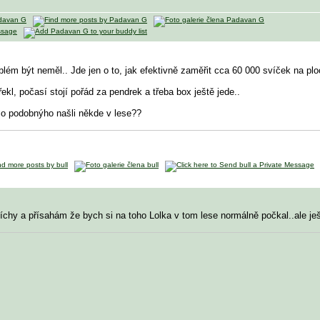
blém být neměl.. Jde jen o to, jak efektivně zaměřit cca 60 000 svíček na p
řekl, počasí stojí pořád za pendrek a třeba box ještě jede..
ěco podobnýho našli někde v lese??
míchy a přísahám že bych si na toho Lolka v tom lese normálně počkal..
ale je