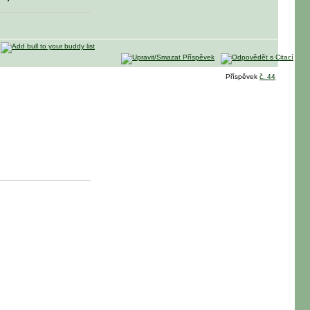
Příspěvek
č. 44