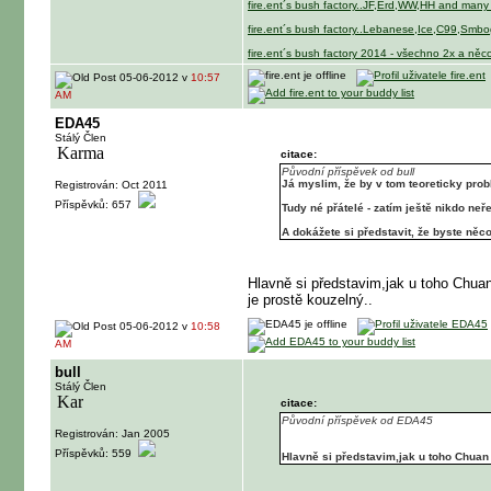
fire.ent´s bush factory..JF,Erd,WW,HH and many
fire.ent´s bush factory..Lebanese,Ice,C99,Smb
fire.ent´s bush factory 2014 - všechno 2x a něco
05-06-2012 v
10:57
AM
EDA45
Stálý Člen
citace:
Původní příspěvek od bull
Já myslim, že by v tom teoreticky prob
Registrován: Oct 2011
Příspěvků: 657
Tudy né přátelé - zatím ještě nikdo neře
A dokážete si představit, že byste ně
Hlavně si představim,jak u toho Chuan
je prostě kouzelný..
05-06-2012 v
10:58
AM
bull
Stálý Člen
citace:
Původní příspěvek od EDA45
Registrován: Jan 2005
Příspěvků: 559
Hlavně si představim,jak u toho Chuan 