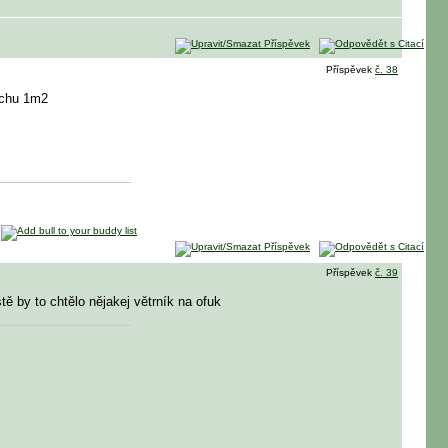
Příspěvek
č. 38
lochu 1m2
Příspěvek
č. 39
ště by to chtělo nějakej větrník na ofuk