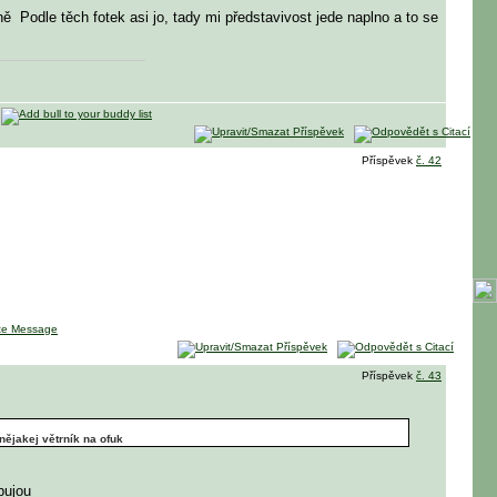
žně
Podle těch fotek asi jo, tady mi představivost jede naplno a to se
Příspěvek
č. 42
Příspěvek
č. 43
 nějakej větrník na ofuk
ebujou