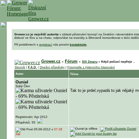
Grower.cz je největší autorita
v oblasti pěstování konopí na českém i slovenském int
diskusí ve fóru a na chatu, odpovídat na inzeráty a šifrovaně komunikovat s tisíci dalš
Při problémech s
registrací
nás prosím
kontaktujte
.
Grower.cz
Fórum
»
»
Síň Zmaru
»
Když počasí nepřeje ..
Slovník
|
F.A.Q.
|
Dnešní příspěvky
|
Fotografie z týdenního hlasování
Autor
Téma
Ouniel
Stálý Člen
Tak to je prdel,vypadá to jak nějaký 
Registrován: Apr 2012
Příspěvků: 55
05-06-2012 v
07:28
AM