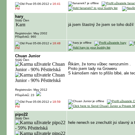
05-06-2012 v
16:41
PM
hary
Stálý Člen
já jsem štastný že jsem se toho doži
Registrován: May 2002
Příspěvků: 960
05-06-2012 v
18:48
PM
Chuan Junior
Stálý Člen
Řikám, že tomu vůbec nerozumím
.
Proto jsem tady na Groweru
S kámošem nám to přišlo blbé, ale teo
Registrován: May 2012
Příspěvků: 23
05-06-2012 v
18:59
PM
pipo22
Stálý Člen
hele nenech se znechutit jsi slavný a 