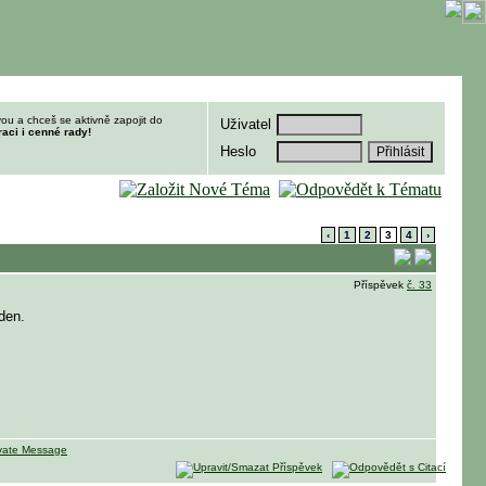
ou a chceš se aktivně zapojit do
Uživatel
raci i cenné rady!
Heslo
‹
1
2
3
4
›
Příspěvek
č. 33
den.