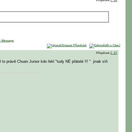
Příspěvek
č. 36
Příspěvek
č. 37
l to právě Chuan Junior kdo řekl "tudy NÉ přátelé !!! "
jinak síň