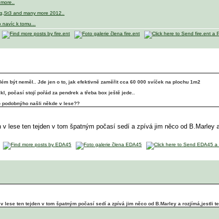
 more..
og,St3 and many more 2012..
 navíc k tomu...
lém být neměl.. Jde jen o to, jak efektivně zaměřit cca 60 000 svíček na plochu 1m2
kl, počasí stojí pořád za pendrek a třeba box ještě jede..
co podobnýho našli někde v lese??
 v lese ten tejden v tom špatným počasí sedí a zpívá jim něco od B.Marley a 
v lese ten tejden v tom špatným počasí sedí a zpívá jim něco od B.Marley a rozjímá,jestli 