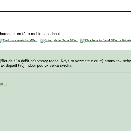
t hardcore
co tě to mohlo napadnout
ejšlet další a další průlomový teorie. Když to vezmete z druhý strany tak neby
 jak dopadl tvůj Indoor pod 6x velká svíčka.
ese …