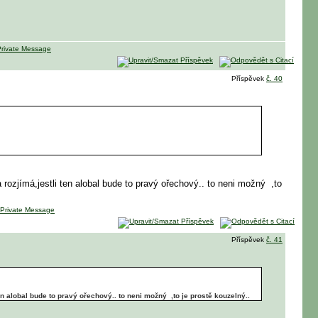
Příspěvek
č. 40
rozjímá,jestli ten alobal bude to pravý ořechový.. to neni možný
,to
Příspěvek
č. 41
ten alobal bude to pravý ořechový.. to neni možný
,to je prostě kouzelný..