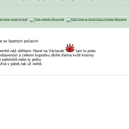
bat se špatným počasím
zemřel náš oblíbenc Havel na Václavák
tam to pralo
pobavenost a celkem kupodivu dlohé théma kvůli kraviny
é pařeniště,nebo ty petky
žná v pátek,tak už neřeš.