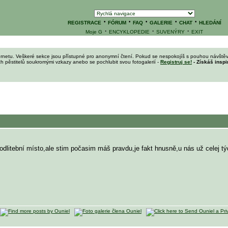
·
·
·
·
·
REGISTRACE
FÓRUM
FAQ
GALERIE
CHAT
HLEDÁNÍ
·
·
·
Moje G
ENCYKLOPEDIE
SUVENÝRY
EXIT
ernetu. Veškeré sekce jsou přístupné pro anonymní čtení. Pokud se nespokojíš s pouhou návštěv
ích pěstitelů soukromými vzkazy anebo se pochlubit svou fotogalerií -
Registruj se!
- Získáš inspi
modlitební místo,ale stim počasim máš pravdu,je fakt hnusně,u nás už celej tý