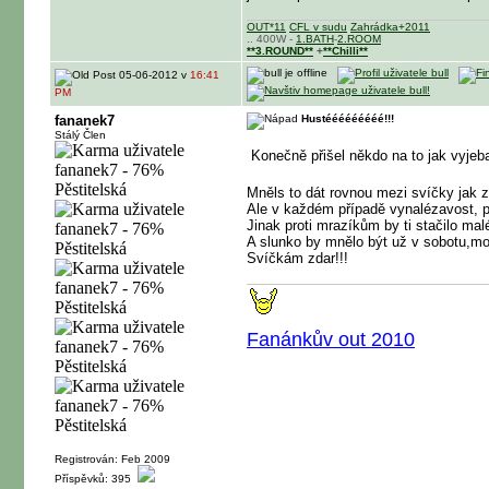
OUT*11
CFL v sudu
Zahrádka+2011
.. 400W -
1.BATH
-
2.ROOM
**3.ROUND**
+
**Chilli**
05-06-2012 v
16:41
PM
fananek7
Hustééééééééé!!!
Stálý Člen
Konečně přišel někdo na to jak vyje
Mněls to dát rovnou mezi svíčky jak 
Ale v každém případě vynalézavost, 
Jinak proti mrazíkům by ti stačilo mal
A slunko by mnělo být už v sobotu,mo
Svíčkám zdar!!!
Fanánkův out 2010
Registrován: Feb 2009
Příspěvků: 395