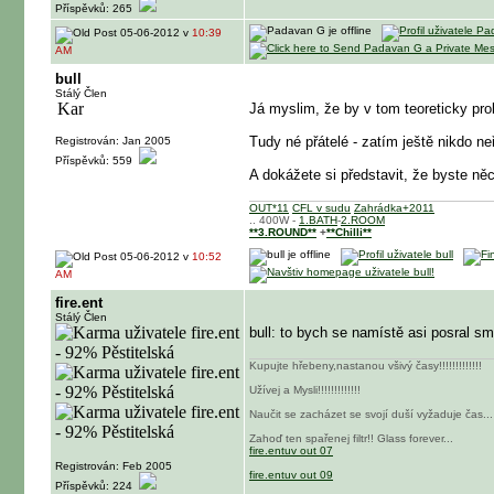
Příspěvků: 265
05-06-2012 v
10:39
AM
bull
Stálý Člen
Já myslim, že by v tom teoreticky pro
Tudy né přátelé - zatím ještě nikdo ne
Registrován: Jan 2005
Příspěvků: 559
A dokážete si představit, že byste n
OUT*11
CFL v sudu
Zahrádka+2011
.. 400W -
1.BATH
-
2.ROOM
**3.ROUND**
+
**Chilli**
05-06-2012 v
10:52
AM
fire.ent
Stálý Člen
bull: to bych se namístě asi posral s
Kupujte hřebeny,nastanou všivý časy!!!!!!!!!!!!!
Užívej a Mysli!!!!!!!!!!!!!
Naučit se zacházet se svojí duší vyžaduje čas...
Zahoď ten spařenej filtr!! Glass forever...
fire.entuv out 07
Registrován: Feb 2005
fire.entuv out 09
Příspěvků: 224