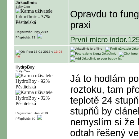
Jirkacflmic
Stálý Člen
Opravdu to fung
praxi
Registrován: Nov 2015
Příspěvků: 73
První micro indor.12
13-01-2016 v
13:04
PM
HydroBoy
Stálý Člen
Já to hodlám po
roztoku, tam př
teplotě 24 stup
stupňů by clánek
Registrován: Jan 2019
nemyslím si že b
Příspěvků: 50
odtah řešený ve