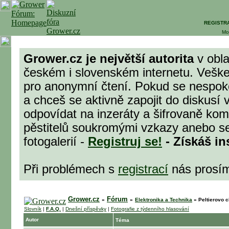
REGISTR
Mo
Grower.cz je největší autorita
v obla
českém i slovenském internetu. Veške
pro anonymní čtení. Pokud se nespok
a chceš se aktivně zapojit do diskusí 
odpovídat na inzeráty a šifrovaně komu
pěstitelů soukromými vzkazy anebo se
fotogalerií -
Registruj se!
- Získáš in
Při problémech s
registrací
nás prosí
Grower.cz
Fórum
»
»
Elektronika a Technika
»
Peltierovo c
Slovník
|
F.A.Q.
|
Dnešní příspěvky
|
Fotografie z týdenního hlasování
Autor
Téma