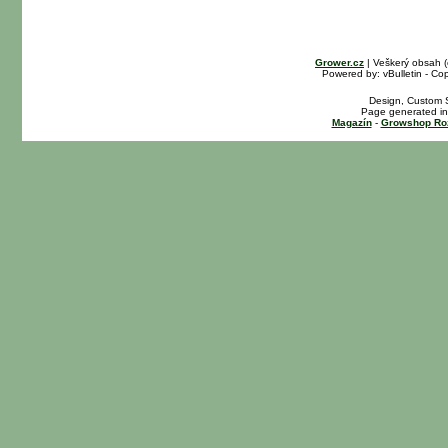
Grower.cz
| Veškerý obsah 
Powered by: vBulletin - Cop
Design, Custom S
Page generated in
Magazín
-
Growshop Ro