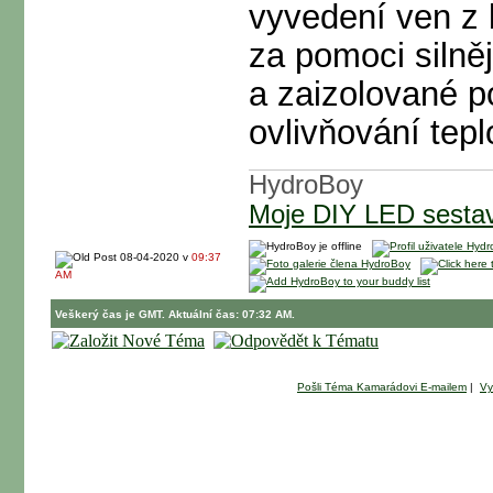
vyvedení ven z 
za pomoci silněj
a zaizolované 
ovlivňování tepl
HydroBoy
Moje DIY LED sesta
08-04-2020 v
09:37
AM
Veškerý čas je GMT. Aktuální čas: 07:32 AM.
Pošli Téma Kamarádovi E-mailem
|
Vy