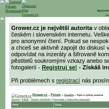
REGISTR
Mo
Grower.cz je největší autorita
v obla
českém i slovenském internetu. Veške
pro anonymní čtení. Pokud se nespok
a chceš se aktivně zapojit do diskusí 
odpovídat na inzeráty a šifrovaně komu
pěstitelů soukromými vzkazy anebo se
fotogalerií -
Registruj se!
- Získáš in
Při problémech s
registrací
nás prosí
Grower.cz
Fórum
»
»
Soutěže
»
Tipni a vyhraj semena
Slovník
|
F.A.Q.
|
Dnešní příspěvky
|
Fotografie z týdenního hlasování
Autor
Téma