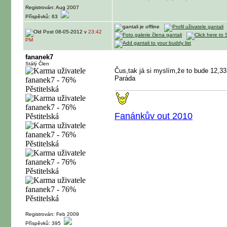
Registrován: Aug 2007
Příspěvků: 63
08-05-2012 v
23:42
PM
fananek7
Stálý Člen
Čus,tak já si myslím,že to bude 12,33
Paráda
Fanánkův out 2010
Registrován: Feb 2009
Příspěvků: 395