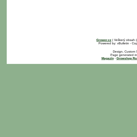
Grower.cz
| Veškerý obsah 
Powered by: vBulletin - Cop
Design, Custom S
Page generated in
Magazín
-
Growshop Ro