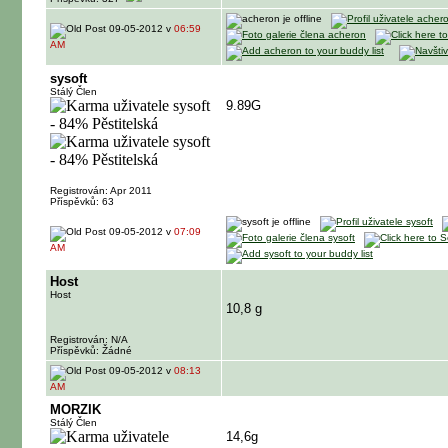
09-05-2012 v
06:59
AM
sysoft
Stálý Člen
9.89G
Registrován: Apr 2011
Příspěvků: 63
09-05-2012 v
07:09
AM
Host
Host
10,8 g
Registrován: N/A
Příspěvků: Žádné
09-05-2012 v
08:13
AM
MORZIK
Stálý Člen
14,6g