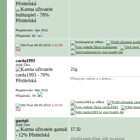
Registrován: Jan 2011
Příspěvků: 83
08-05-2012 v
22:56
PM
carda1993
Stálý Člen
21g
Pěstuj pro radost a s láskou....
Registrován: Mar 2011
Příspěvků: 76
08-05-2012 v
23:41
PM
gantali
Stálý Člen
17,32
Chceš-li ztratit přítele, půjč mu peníze