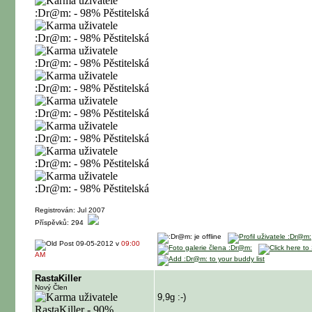
Registrován: Jul 2007
Příspěvků: 294
09-05-2012 v
09:00
AM
RastaKiller
Nový Člen
9,9g :-)