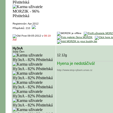
Registrován: Apr 2012
Příspěvků: 210
09-05-2012 v
08:19
AM
Hy3nA
Stálý Člen
12.12g
Hyena je nedotáčivá!
http://www.stop-rybam.unas.cz