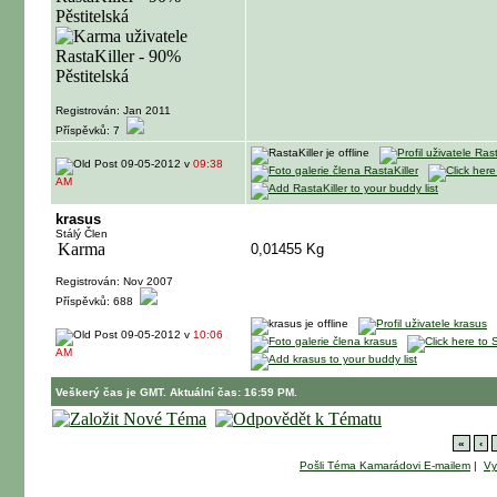
Registrován: Jan 2011
Příspěvků: 7
09-05-2012 v
09:38
AM
krasus
Stálý Člen
0,01455 Kg
Registrován: Nov 2007
Příspěvků: 688
09-05-2012 v
10:06
AM
Veškerý čas je GMT. Aktuální čas: 16:59 PM.
«
‹
Pošli Téma Kamarádovi E-mailem
|
Vy