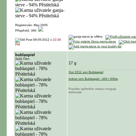
Registrován: May 2005
Příspěvků: 390
08-05-2012 v
22:36
PM
bublaspiel
Stálý Člen
17 g
Out 2011 von Bublaspiel
Indoor von Bublaspiel - 400 / 600w
Pravidlo zpětného odrazu funguje
dokonale