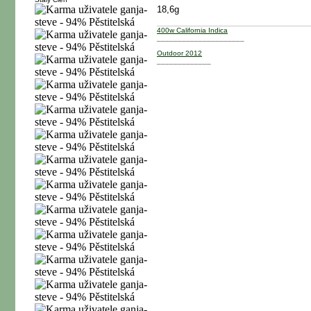
18,6g
400w California Indica
_____________________
Outdoor 2012
_____________