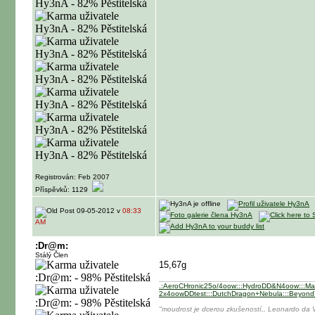
Registrován: Feb 2007
Příspěvků: 1129
09-05-2012 v
08:33
AM
:Dr@m:
Stálý Člen
15,67g
.:AeroCHronic25o/4oow:::
HydroDD&N4oow:::
Ma
2x4oowDDtest:::
DutchDragon+Nebula:::
BeyondT
"moudrost je dcerou zkušeností,,
Leonardo da V