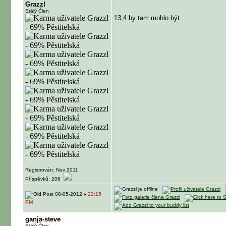
Grazzl
Stálý Člen
13,4 by tam mohlo být
Registrován: Nov 2011
Příspěvků: 206
08-05-2012 v
22:15
PM
ganja-steve
Stálý Člen