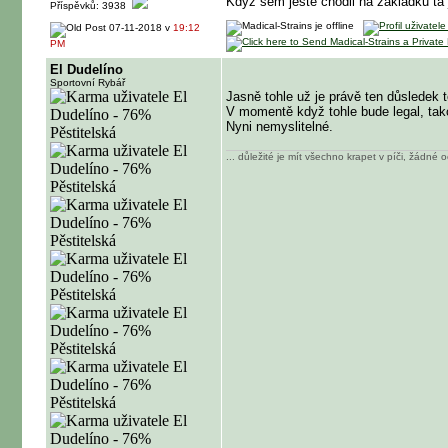
Kdyz sem jeste chodil na zakladku ta jed
Příspěvků: 3938
07-11-2018 v
19:12
PM
El Dudelíno
Sportovní Rybář
Jasně tohle už je právě ten důsledek 
V momentě když tohle bude legal, tako
Nyni nemyslitelné.
... důležité je mít všechno krapet v píči, žádné