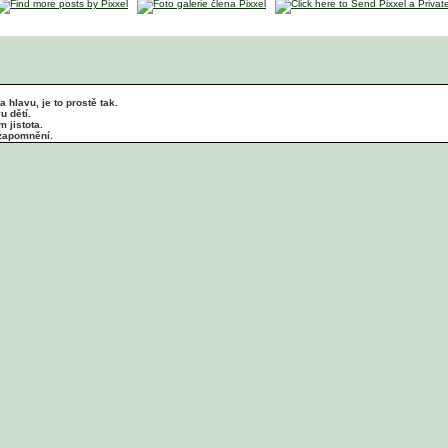
 hlavu, je to prostě tak.
u dětí.
m jistota.
 zapomnění.