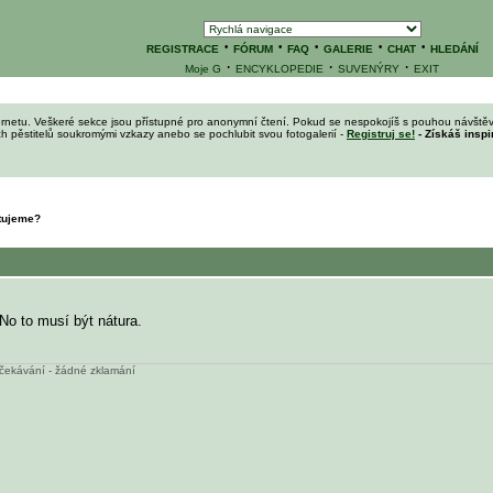
·
·
·
·
·
REGISTRACE
FÓRUM
FAQ
GALERIE
CHAT
HLEDÁNÍ
·
·
·
Moje G
ENCYKLOPEDIE
SUVENÝRY
EXIT
ernetu. Veškeré sekce jsou přístupné pro anonymní čtení. Pokud se nespokojíš s pouhou návštěv
ích pěstitelů soukromými vzkazy anebo se pochlubit svou fotogalerií -
Registruj se!
- Získáš inspi
stujeme?
No to musí být nátura.
 očekávání - žádné zklamání