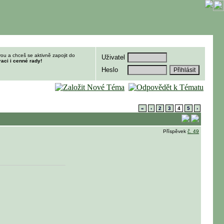
ou a chceš se aktivně zapojit do
Uživatel
raci i cenné rady!
Heslo
«
‹
2
3
4
5
›
Příspěvek
č. 49