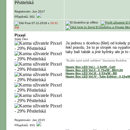
Registrován: Jun 2017
Příspěvků: 301
07-11-2018 v
19:31
PM
Pixxel
Stálý Člen
Ja jednou s dcerkou (6let) od koledy p
řekl pravdu, že to je strojek na vypař
taky balí tabák a jiné bylinky ale je to
"Buďte sami sobě světlem" Gautama Buddha
Happy Box LED Vol.I - 1,5g/W - CaH
Happy Box LED Vol.II - 0,75g/W - BD@JH
Happy Box LED Vol.III - 0,53g/W - BD
Happy Box LED Vol.IV - Tube Edition - 0,23g/
Registrován: Jan 2015
Příspěvků: 453