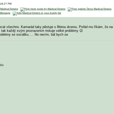
v 18:27 PM
cat všechno. Kamarád taky pěstuje s 8letou dcerou. Pořád mu říkám, že na to
, tak každý svým prozrazením riskuje velké problémy 😉
roblémy se sociálku..... No nevím, bál bych se
dou