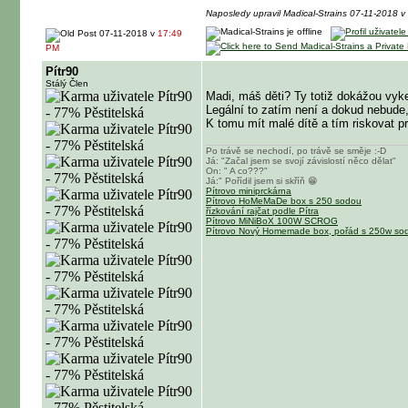
Naposledy upravil Madical-Strains 07-11-2018 
07-11-2018 v
17:49
PM
Pítr90
Stálý Člen
Madi, máš děti? Ty totiž dokážou vyke
Legální to zatím není a dokud nebude
K tomu mít malé dítě a tím riskovat p
Po trávě se nechodí, po trávě se směje :-D
Já: "Začal jsem se svojí závislostí něco dělat"
On: " A co???"
Já:" Pořídil jsem si skříň 😁
Pítrovo miniprckárna
Pítrovo HoMeMaDe box s 250 sodou
řízkování rajčat podle Pítra
Pítrovo MiNiBoX 100W SCROG
Pítrovo Nový Homemade box, pořád s 250w so