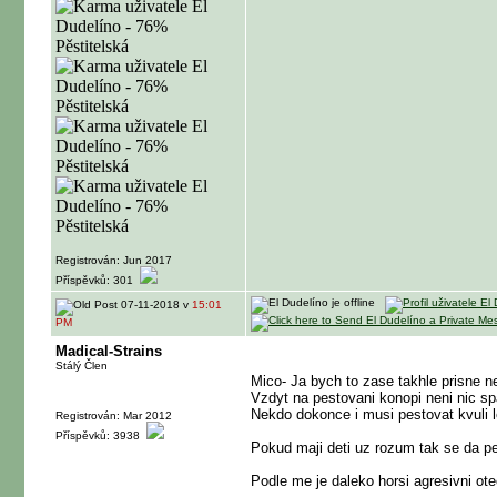
Registrován: Jun 2017
Příspěvků: 301
07-11-2018 v
15:01
PM
Madical-Strains
Stálý Člen
Mico- Ja bych to zase takhle prisne n
Vzdyt na pestovani konopi neni nic sp
Nekdo dokonce i musi pestovat kvuli l
Registrován: Mar 2012
Příspěvků: 3938
Pokud maji deti uz rozum tak se da pes
Podle me je daleko horsi agresivni ote