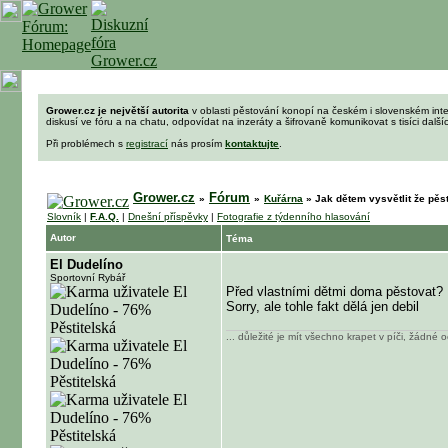
Grower.cz je největší autorita
v oblasti pěstování konopí na českém i slovenském int
diskusí ve fóru a na chatu, odpovídat na inzeráty a šifrovaně komunikovat s tisíci dalš
Při problémech s
registrací
nás prosím
kontaktujte
.
Grower.cz
Fórum
»
»
Kuřárna
»
Jak dětem vysvětlit že pě
Slovník
|
F.A.Q.
|
Dnešní příspěvky
|
Fotografie z týdenního hlasování
Autor
Téma
El Dudelíno
Sportovní Rybář
Před vlastními dětmi doma pěstovat? 
Sorry, ale tohle fakt dělá jen debil
... důležité je mít všechno krapet v píči, žádné