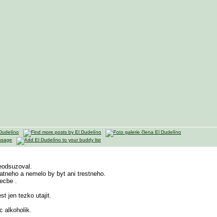
eodsuzoval.
atneho a nemelo by byt ani trestneho.
ecbe .
t jen tezko utajit.
c alkoholik.