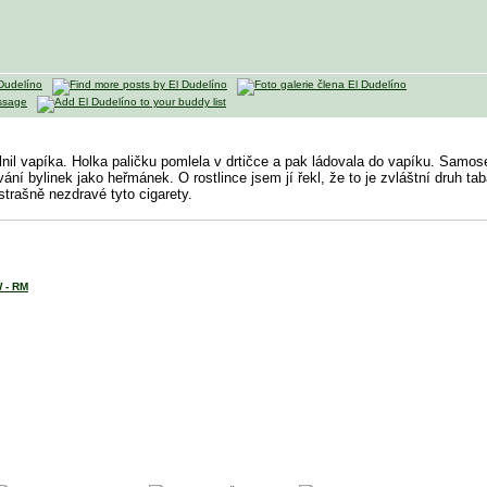
lnil vapíka
. Holka paličku pomlela v drtičce a pak ládovala do vapíku. Samoseb
ování bylinek jako heřmánek. O rostlince jsem jí řekl, že to je zvláštní druh t
 strašně nezdravé tyto cigarety.
W - RM