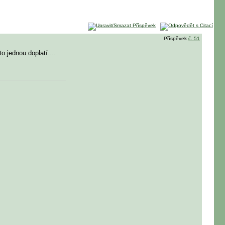
Příspěvek
č. 51
 jednou doplatí....