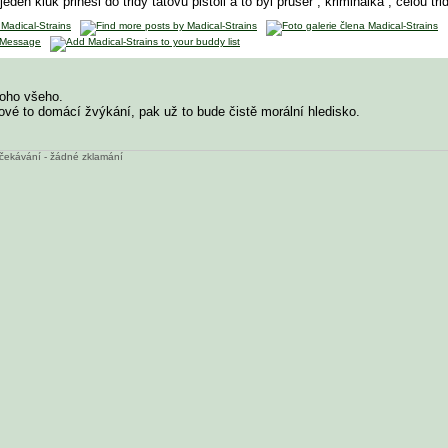
en kluk prinesl do tridy tatovu pistoli a to byl pruser , kriminalka , celou tri
toho všeho.
vé to domácí žvýkání, pak už to bude čistě morální hledisko.
 očekávání - žádné zklamání