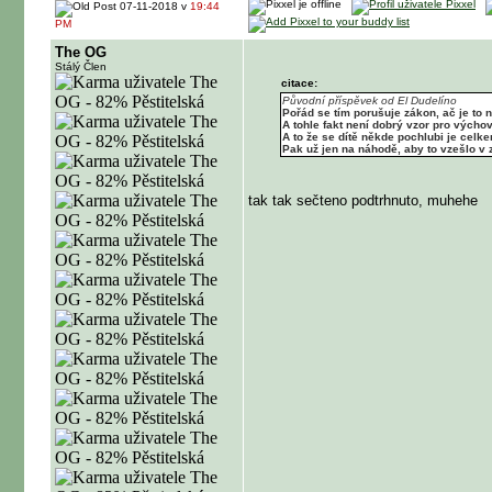
07-11-2018 v
19:44
PM
The OG
Stálý Člen
citace:
Původní příspěvek od El Dudelíno
Pořád se tím porušuje zákon, ač je to na
A tohle fakt není dobrý vzor pro výchov
A to že se dítě někde pochlubi je celke
Pak už jen na náhodě, aby to vzešlo v
tak tak sečteno podtrhnuto, muhehe