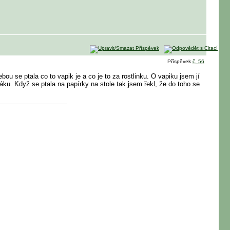
Příspěvek
č. 56
ou se ptala co to vapik je a co je to za rostlinku. O vapiku jsem jí
abáku. Když se ptala na papírky na stole tak jsem řekl, že do toho se