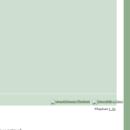
Příspěvek
č. 54