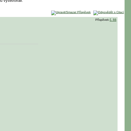
du vysetrovali.
Příspěvek
č. 55