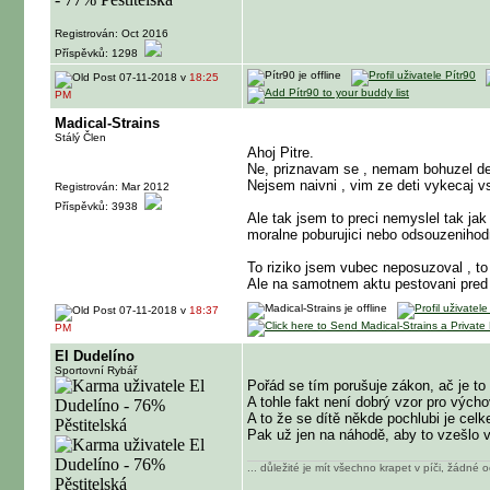
Registrován: Oct 2016
Příspěvků: 1298
07-11-2018 v
18:25
PM
Madical-Strains
Stálý Člen
Ahoj Pitre.
Ne, priznavam se , nemam bohuzel d
Nejsem naivni , vim ze deti vykecaj v
Registrován: Mar 2012
Příspěvků: 3938
Ale tak jsem to preci nemyslel tak jak
moralne poburujici nebo odsouzenihod
To riziko jsem vubec neposuzoval , to 
Ale na samotnem aktu pestovani pred
07-11-2018 v
18:37
PM
El Dudelíno
Sportovní Rybář
Pořád se tím porušuje zákon, ač je to n
A tohle fakt není dobrý vzor pro výcho
A to že se dítě někde pochlubi je celk
Pak už jen na náhodě, aby to vzešlo 
... důležité je mít všechno krapet v píči, žádné