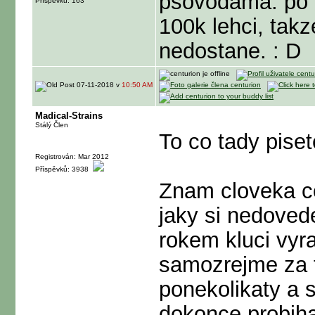
psovodama. po z
Příspěvků: 163
100k lehci, takz
nedostane. : D
07-11-2018 v
10:50 AM
Madical-Strains
Stálý Člen
To co tady piset
Registrován: Mar 2012
Příspěvků: 3938
Znam cloveka co
jaky si nedovede
rokem kluci vyra
samozrejme za t
ponekolikaty a 
dokonce probiha