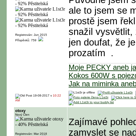
ale to jsem se m
prostě jsem řekl
snažil vysvětlit
Registrován: Jun 2015
jen doufat, že j
Příspěvků: 759
prozatím
.
Moje PECKY aneb jak
Kokos 600W s poje
Jak na miminka ane
19-08-2017 v
10:22
AM
otoxy
Nový Člen
Zajímavé pohled
zamyslet se na
Registrován: Mar 2018