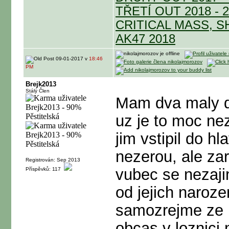
TŘETÍ OUT 2018 - 
CRITICAL MASS, S
AK47 2018
09-01-2017 v
18:46
PM
Brejk2013
Stálý Člen
Mam dva maly d
uz je to moc ne
jim vstipil do hl
nezerou, ale za
Registrován: Sep 2013
vubec se nezaji
Příspěvků: 117
od jejich naroze
samozrejme ze p
obcas v loznici 