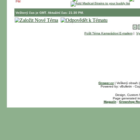
PM
Veškerý čas je GMT. Aktuální čas: 21:30 PM.
‹
Pošli Téma Kamarádovi E-mailem
|
Vy
Grower.cz
| Veškerý obsah 
Powered by: vBulletin - Cop
Design, Custom S
Page generated in
Magazín
-
Growshop Ro