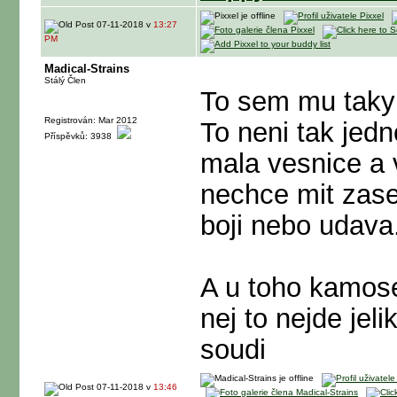
07-11-2018 v
13:27
PM
Madical-Strains
Stálý Člen
To sem mu taky 
Registrován: Mar 2012
To neni tak jedn
Příspěvků: 3938
mala vesnice a 
nechce mit zase
boji nebo udava
A u toho kamose
nej to nejde jel
soudi
07-11-2018 v
13:46