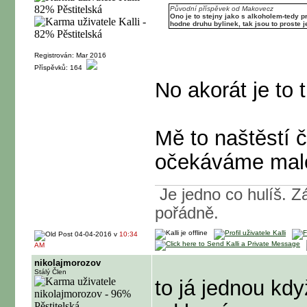
Původní příspěvek od Makovecz
Ono je to stejny jako s alkoholem-tedy p
hodne druhu bylinek, tak jsou to proste je
Registrován: Mar 2016
Příspěvků: 164
No akorát je to 
Mě to naštěstí č
očekáváme malo
Je jedno co hulíš. Zá
pořádně.
04-04-2016 v
10:34
AM
nikolajmorozov
Stálý Člen
to já jednou kdy