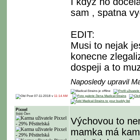
I kdyz ho docela
sam , spatna vy
EDIT:
Musi to nejak je
konecne zlegaliz
dospeji a to muz
Naposledy upravil Ma
07-11-2018 v
11:14 AM
Pixxel
Stálý Člen
Výchovou to ne
mamka má kamar