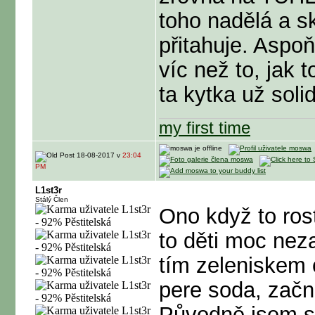
toho nadělá a sk
přitahuje. Aspoň
víc než to, jak 
ta kytka už sol
my first time
18-08-2017 v
23:04
PM
L1st3r
Stálý Člen
Ono když to ros
to děti moc nez
tím zeleniskem o
pere soda, začne
Původně jsem si