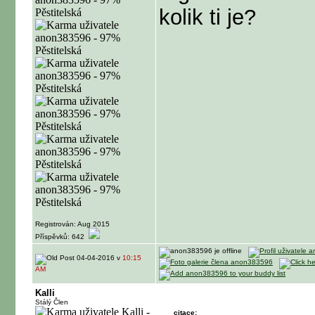
kolik ti je?
Registrován: Aug 2015
Příspěvků: 642
04-04-2016 v
10:15
AM
Kalli
Stálý Člen
citace: