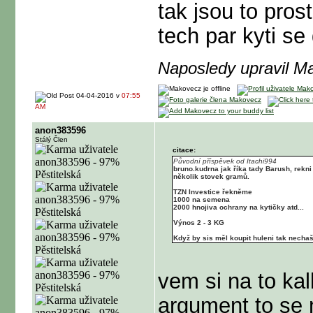
tak jsou to pros
tech par kyti se 
Naposledy upravil M
04-04-2016 v
07:55
AM
anon383596
Stálý Člen
citace:
Původní příspěvek od Itachi994
bruno.kudrna jak říka tady Barush, rekni
několik stovek gramů.
TZN Investice řekněme
1000 na semena
2000 hnojiva ochrany na kytičky atd...
Výnos 2 - 3 KG
Když by sis měl koupit huleni tak nechaš 
vem si na to ka
argument to se