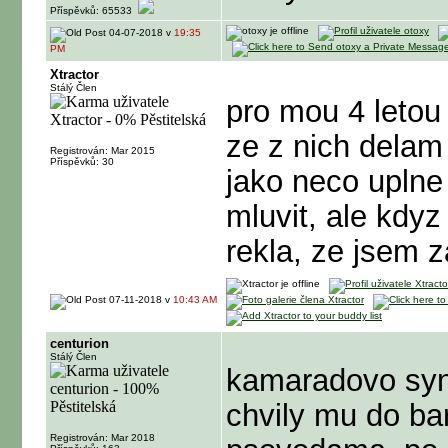
Příspěvků: 65533
04-07-2018 v
19:35
PM
Xtractor
Stálý Člen
pro mou 4 letou d
ze z nich delam
Registrován: Mar 2015
Příspěvků: 30
jako neco uplne
mluvit, ale kdyz 
rekla, ze jsem 
07-11-2018 v
10:43 AM
centurion
Stálý Člen
kamaradovo syn t
chvily mu do bar
Registrován: Mar 2018