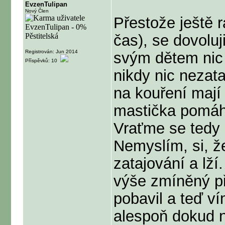
EvzenTulipan
Nový Člen
Přestože ještě 
čas), se dovolu
Registrován: Jun 2014
svým dětem nic 
Příspěvků: 10
nikdy nic nezata
na kouření mají 
mastička pomáhá
Vraťme se tedy
Nemyslím, si, že
zatajování a lž
výše zmíněný p
pobavil a teď v
alespoň dokud n