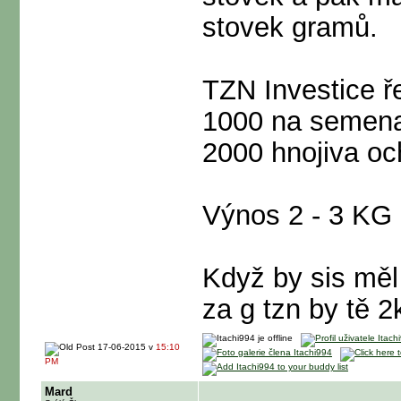
stovek gramů.
TZN Investice 
1000 na semen
2000 hnojiva och
Výnos 2 - 3 KG
Když by sis měl
za g tzn by tě 2k
17-06-2015 v
15:10
PM
Mard