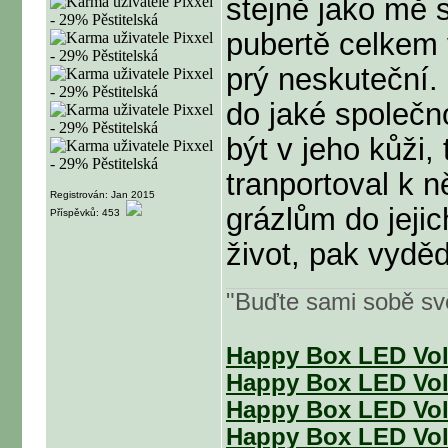
stejně jako mě 
pubertě celkem 
prý neskuteční.
do jaké společn
být v jeho kůži,
tranportoval k
Registrován: Jan 2015
grázlům do jeji
Příspěvků: 453
život, pak vyděd
"Buďte sami sobě s
Happy Box LED Vol.
Happy Box LED Vol.
Happy Box LED Vol.I
Happy Box LED Vol.