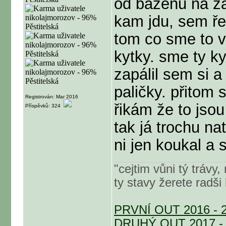
od bazénu na za
kam jdu, sem ře
tom co sme to vš
kytky. sme ty ky
zapálil sem si 
paličky. přitom 
Registrován: Mar 2016
řikám že to jsou
Příspěvků: 324
tak já trochu n
ni jen koukal a 
"cejtim vůni tý trávy
ty stavy žerete radši
PRVNÍ OUT 2016 -
DRUHÝ OUT 2017 -