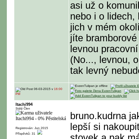
asi už o komunik
nebo i o lidech,
jich v mém okol
jíte bramborové
levnou pracovní 
(No..., levnou, 
tak levný nebud
06-03-2015 v
16:00
PM
Itachi994
Stálý Člen
bruno.kudrna jak
lepší si nakoupi
Registrován: Jun 2015
Příspěvků: 31
stovek a pak má