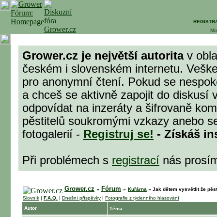
REGISTR
Mo
Grower.cz je největší autorita
v obla
českém i slovenském internetu. Veške
pro anonymní čtení. Pokud se nespok
a chceš se aktivně zapojit do diskusí 
odpovídat na inzeráty a šifrovaně komu
pěstitelů soukromými vzkazy anebo se
fotogalerií -
Registruj se!
- Získáš in
Při problémech s
registrací
nás prosí
Grower.cz
Fórum
»
»
Kuřárna
»
Jak dětem vysvětlit že pě
Slovník
|
F.A.Q.
|
Dnešní příspěvky
|
Fotografie z týdenního hlasování
Autor
Téma