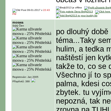
09-01-2017 v
22:43
PM
moswa
Stálý Člen
po dlouhý době 
téma...Taky sem 
hulim, a tedka m
naštěstí jen kyt
takže to, co se 
Všechno jí to splý
Registrován: Jan 2005
palma, kdesi cos
Příspěvků: 388
zbytek. tu vyjí
nepozná, tak ne
zrovna na TUHL