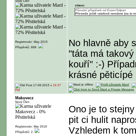
Stálý Člen
citace:
Původní příspěvek od EvzenTulipan
Přestože ještě ratolesti nemáme (na to 
No hlavně aby s
Registrován: May 2015
Příspěvků: 899
"táta má takový 
kouří" :-) Příp
krásné pěticípé l
17-06-2015 v
16:37
PM
Makovecz
Nový Člen
Ono je to stejn
pit ci hulit nap
Registrován: Mar 2016
Vzhledem k tomu
Příspěvků: 2