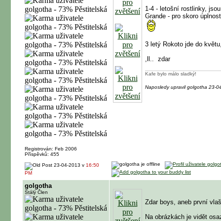
1-4 - letošní rostlinky, js
Grande - pro skoro úplnost
3 letý Rokoto jde do květu
,ll..
zdar
Kafe bylo málo sladký!
Naposledy upravil golgotha 23-
Registrován: Feb 2006
Příspěvků: 455
23-04-2013 v
16:50
PM
golgotha
Stálý Člen
Zdar boys, aneb první vla
Na obrázkách je vidět os