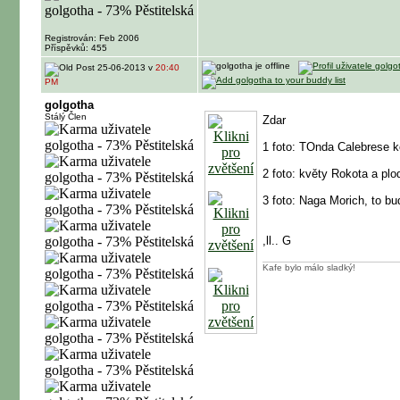
Registrován: Feb 2006
Příspěvků: 455
25-06-2013 v
20:40
PM
golgotha
Stálý Člen
Zdar
1 foto: TOnda Calebrese k
2 foto: květy Rokota a pl
3 foto: Naga Morich, to bu
,ll.. G
Kafe bylo málo sladký!