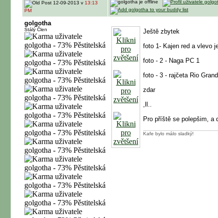
12-09-2013 v
13:13
PM
golgotha
Stálý Člen
Ještě zbytek
foto 1- Kajen red a vlevo 
foto - 2 - Naga PC 1
foto - 3 - rajčeta Rio Gra
zdar
,ll..
Pro příště se polepšim, a 
Kafe bylo málo sladký!