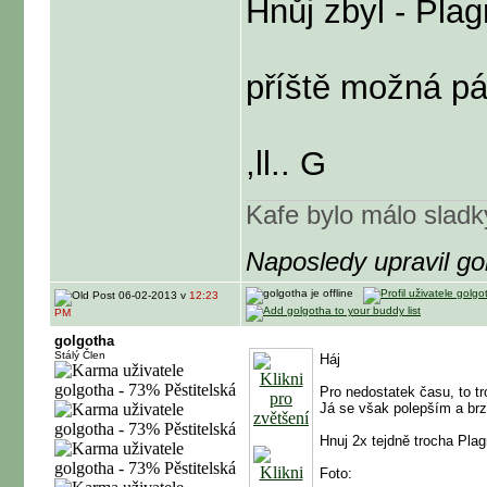
Hnůj zbyl - Plag
příště možná pá
,ll.. G
Kafe bylo málo sladk
Naposledy upravil g
06-02-2013 v
12:23
PM
golgotha
Stálý Člen
Háj
Pro nedostatek času, to tr
Já se však polepším a brz
Hnuj 2x tejdně trocha Plag
Foto: