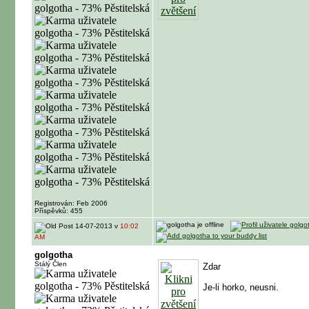
Registrován: Feb 2006
Příspěvků: 455
14-07-2013 v
10:02
AM
golgotha
Stálý Člen
Zdar
Je-li horko, neusni.