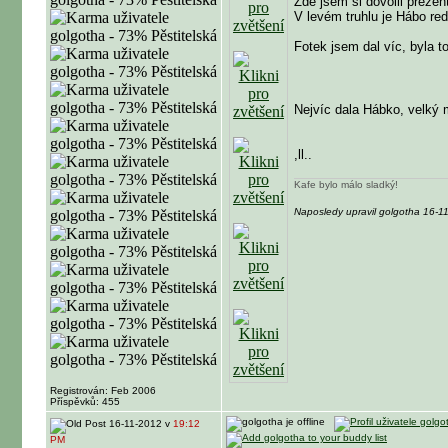
Zde jsem si dovolil prezent
V levém truhlu je Hábo re
Fotek jsem dal víc, byla t
Nejvíc dala Hábko, velký 
,ll..
Kafe bylo málo sladký!
Naposledy upravil golgotha 16-1
Registrován: Feb 2006
Příspěvků: 455
16-11-2012 v
19:12
PM