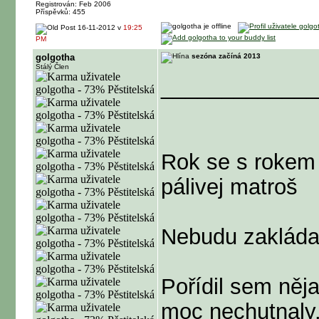
Registrován: Feb 2006
Příspěvků: 455
16-11-2012 v
19:25
PM
golgotha
sezóna začíná 2013
Stálý Člen
_____________
Rok se s rokem s
pálivej matroš
Nebudu zakládat
Pořídil sem něj
moc nechutnaly