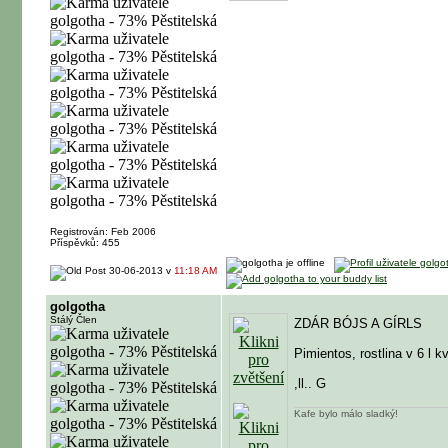
Registrován: Feb 2006
Příspěvků: 455
30-06-2013 v
11:18 AM
golgotha
Stálý Člen
ZDÁR BÓJS A GÍRLS
Pimientos, rostlina v 6 l 
,ll.. G
Kafe bylo málo sladký!