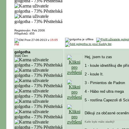
Registrován: Feb 2006
Příspěvků: 455
27-06-2013 v
15:05
PM
golgotha
Stálý Člen
Hej, jsem tu zas
1 - koule idnetifikuj dle p
2 - koule It.
3 - Pimientos de Padron
4 - Hábo red ultra mega
5 - rostlina Capezoli di S
Děkuji za občasné ocenění,
Kafe bylo málo sladký!