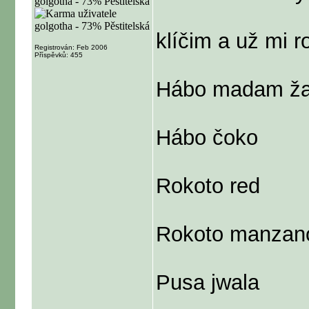
klíčim a už mi r
Registrován: Feb 2006
Příspěvků: 455
Hábo madam žane
Hábo čoko
Rokoto red
Rokoto manzano
Pusa jwala