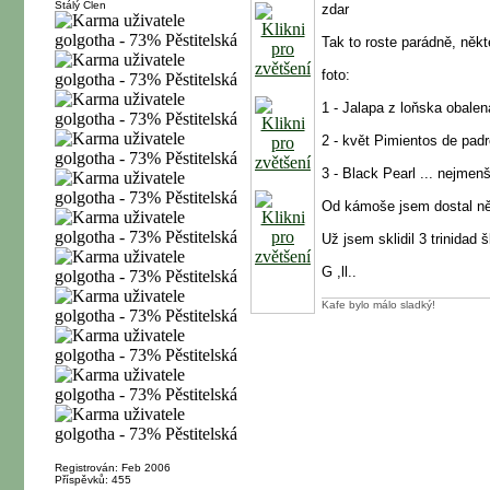
Stálý Člen
zdar
Tak to roste parádně, někt
foto:
1 - Jalapa z loňska obalen
2 - květ Pimientos de pad
3 - Black Pearl ... nejmenší
Od kámoše jsem dostal něja
Už jsem sklidil 3 trinidad
G ,ll..
Kafe bylo málo sladký!
Registrován: Feb 2006
Příspěvků: 455