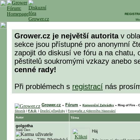
REGISTR
Mo
Grower.cz je největší autorita
v obla
sekce jsou přístupné pro anonymní čt
zapojit do diskusí ve fóru a na chatu, 
pěstitelů soukromými vzkazy anebo se 
cenné rady!
Při problémech s
registrací
nás prosí
Grower.cz
Fórum
»
»
Konvenční Zahrádky
»
Ring of Fire - 
Slovník
|
F.A.Q.
|
Dnešní příspěvky
|
Fotografie z týdenního hlasování
Autor
Téma
golgotha
Stálý Člen
Háj