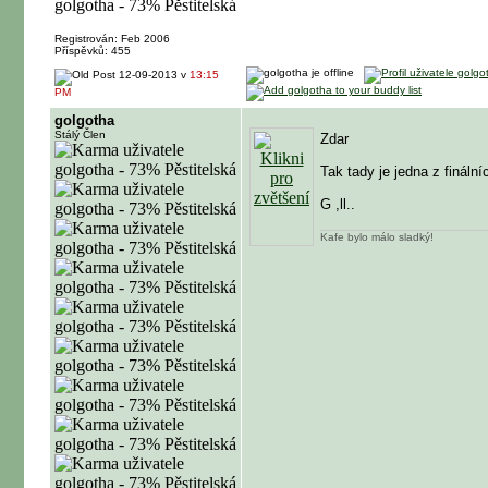
Registrován: Feb 2006
Příspěvků: 455
12-09-2013 v
13:15
PM
golgotha
Stálý Člen
Zdar
Tak tady je jedna z fináln
G ,ll..
Kafe bylo málo sladký!