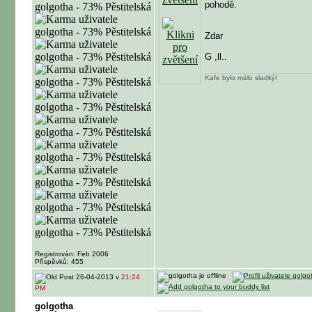
pohodě.
Zdar
G ,ll..
Kafe bylo málo sladký!
Registrován: Feb 2006
Příspěvků: 455
26-04-2013 v
21:24
PM
golgotha