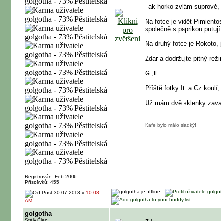
Tak horko zvlám suprově, č
Na fotce je vidět Pimiento
společně s paprikou putuj
Na druhý fotce je Rokoto, 
Zdar a dodržujte pitný re
G ,ll..
Příště fotky It. a Cz koul
Už mám dvě sklenky zava
Kafe bylo málo sladký!
Registrován: Feb 2006
Příspěvků: 455
30-07-2013 v
10:08
AM
golgotha
Stálý Člen