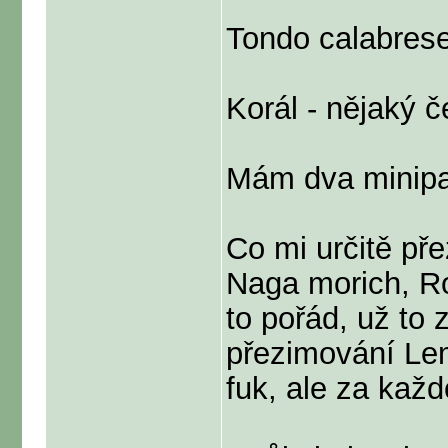
Tondo calabres
Korál - nějaký 
Mám dva minipař
Co mi určitě pře
Naga morich, Ro
to pořád, už to 
přezimování Lemo
fuk, ale za kaž