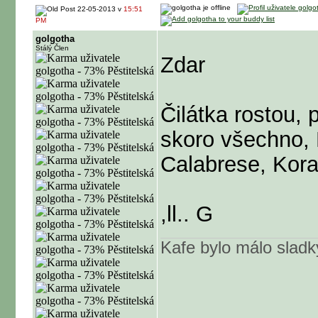
22-05-2013 v
15:51
PM
golgotha
Stálý Člen
Zdar
Čilátka rostou, 
skoro všechno, 
Calabrese, Kora
,ll.. G
Kafe bylo málo sladk