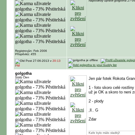
Naposledy upravil golgotha 27-
Registrován: Feb 2006
Příspěvků: 455
27-06-2013 v
20:13
PM
golgotha
Stálý Člen
Jen pár fotek Rokota Gra
1 - foto skoro celé rostlin
už je OK a skoro to neni z
2 - plody
,ll.. G
Zdar
Kafe bylo málo sladký!