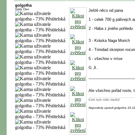
golgotha
Stálý Člen
Ještě něco od pana
1 - celek 700 g pálivejch
2 - Hába z jiného pohledu
3 - Kráska Naga Morich
4 - Trinidad skorpion roz
5 - všechno v míse
G ,ll..
_______________________
Ale všechno pořád roste, 
Kafe bylo málo sladký!
Naposledy upravil golgotha 16-1