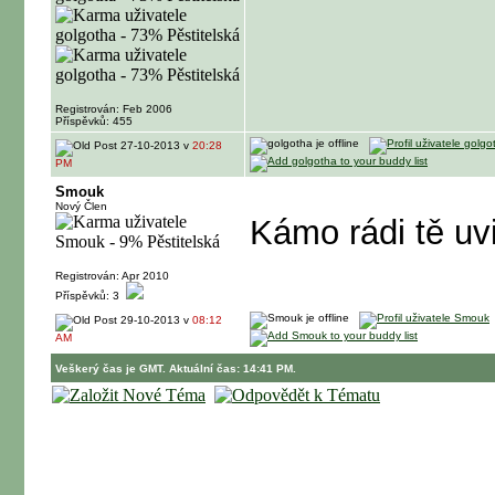
Registrován: Feb 2006
Příspěvků: 455
27-10-2013 v
20:28
PM
Smouk
Nový Člen
Kámo rádi tě uvi
Registrován: Apr 2010
Příspěvků: 3
29-10-2013 v
08:12
AM
Veškerý čas je GMT. Aktuální čas: 14:41 PM.