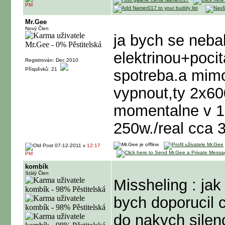
PM
Mr.Gee
Nový Člen
ja bych se nebal
elektrinou+pocit
Registrován: Dec 2010
Příspěvků: 21
spotreba.a mim
vypnout,ty 2x600
momentalne v 1
250w./real cca 
07-12-2011 v
12:17
PM
kombík
Stálý Člen
Missheling : jak
bych doporucil c
do nakych silen