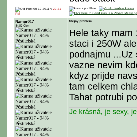
06-12-2011 v
22:21
PM
Namer017
Stejny problem
Stálý Člen
Hele taky mam 1
staci i 250W ale
podnajmu
...Uz
vazne nevim kde
kdyz prijde nav
tam celkem chla
Tahat potrubi 
Je krásná, je sexy, je