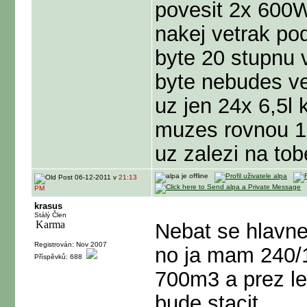
povesit 2x 600W
nakej vetrak po
byte 20 stupnu 
byte nebudes ve
uz jen 24x 6,5l 
muzes rovnou 12/
uz zalezi na tobe
06-12-2011 v
21:13
PM
krasus
Stálý Člen
Nebat se hlavne v
Registrován: Nov 2007
no ja mam 240/
Příspěvků: 688
700m3 a prez let
bude stacit