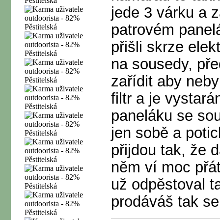
jede 3 várku a 
patrovém panelá
přišli skrze ele
na sousedy, pře
zařídit aby neby
filtr a je vysta
paneláku se sou
jen sobě a potic
přijdou tak, že
něm ví moc přáte
už odpěstoval t
prodáváš tak se