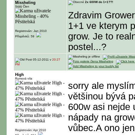
Missheling
2x 600W do 1+1??!
Stálý Člen
Zdravim Growers
1+1 ve kterym p
Registrován: Jan 2010
grow. Je to rea
Příspěvků: 59
postel...?
05-12-2011 v
20:27
PM
High
Rumová víla
sorry ale myslí
většinou bývá p
600w asi nejde
nápady na growe
vůbec.A ono je
Registrován: Apr 2010