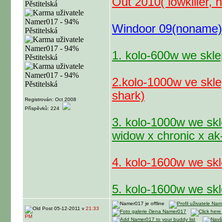
Out 2010( lowkiller,
Windoor 09(noname)
1. kolo-600w we skle
2.kolo-1000w ve skle
shark)
Registrován: Oct 2008
Příspěvků: 224
3. kolo-1000w we skl
widow x chronic x ak
4. kolo-1600w we skl
5. kolo-1600w we skl
05-12-2011 v
21:33
PM