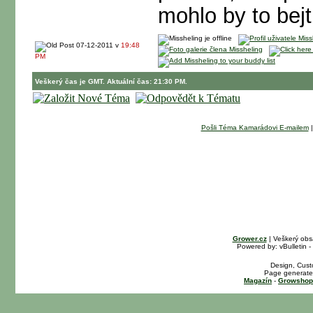
mohlo by to bejt
07-12-2011 v
19:48
PM
Veškerý čas je GMT. Aktuální čas: 21:30 PM.
Pošli Téma Kamarádovi E-mailem
Grower.cz
| Veškerý obs
Powered by: vBulletin -
Design, Cust
Page generated
Magazín
-
Growshop