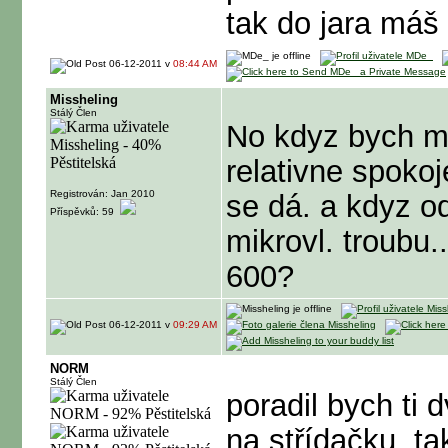
tak do jara máš
06-12-2011 v
08:44 AM
Missheling
Stálý Člen
No kdyz bych me
relativne spokoj
Registrován: Jan 2010
se dá. a kdyz od
Příspěvků: 59
mikrovl. troubu..
600?
06-12-2011 v
09:29 AM
NORM
Stálý Člen
poradil bych ti
na střídačku, t