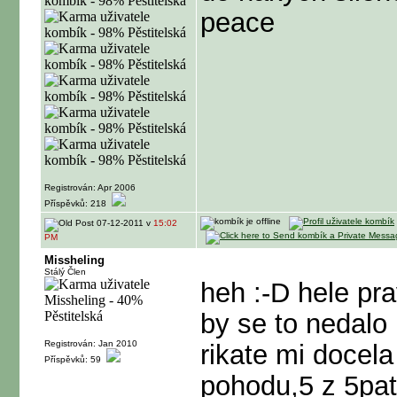
peace
Registrován: Apr 2006
Příspěvků: 218
07-12-2011 v
15:02
PM
Missheling
Stálý Člen
heh :-D hele pr
by se to nedalo 
Registrován: Jan 2010
rikate mi docel
Příspěvků: 59
pohodu,5 z 5pate