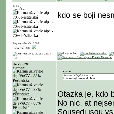
alpa
Stálý Člen
kdo se boji nes
Registrován: Oct 2008
Příspěvků: 183
05-12-2011 v
22:03
PM
dejaVuCV
Stálý Člen
citace:
Původní příspěvek od alpa
kdo se boji nesmi do lesa
Otazka je, kdo b
No nic, at nejs
Sousedi jsou vs