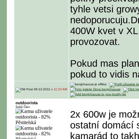
tyhle vetsi grow
nedoporucuju.Dn
400W kvet v XL 
provozovat.
Pokud mas plan 
pokud to vidis n
06-12-2011 v
11:23 AM
outdoorista
Stálý Člen
2x 600w je možn
ostatní domácí s
kamarád to takhl