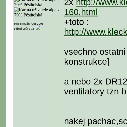
2x
http://www.k
160.html
+toto :
Registrován: Oct 2008
http://www.klec
Příspěvků: 183
vsechno ostatni 
konstrukce]
a nebo 2x DR120
ventilatory tzn b
nakej pachac,so