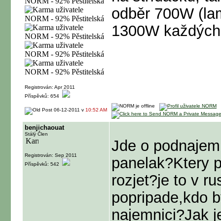
odběr 700W (lam
1300W každých 
Registrován: Apr 2011
Příspěvků: 654
06-12-2011 v
10:52 AM
benjichaouat
Stálý Člen
Jde o podnajem,
Registrován: Sep 2011
panelak?Ktery p
Příspěvků: 542
rozjet?je to v r
popripade,kdo b
najemnici?Jak j