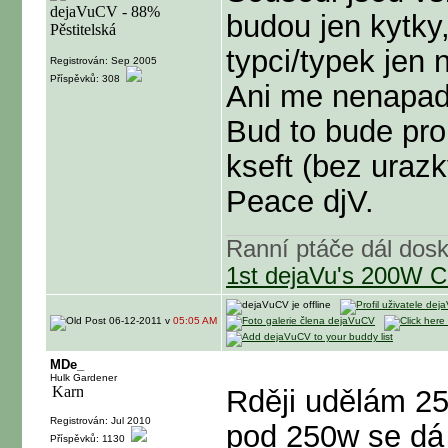
budou jen kytky,
typci/typek jen 
Registrován: Sep 2005
Příspěvků: 308
Ani me nenapad
Bud to bude pro
kseft (bez urazk
Peace djV.
Ranní ptáče dál dosk
1st dejaVu's 200W C
06-12-2011 v
05:05 AM
MDe_
Hulk Gardener
Rději udělám 25
Registrován: Jul 2010
pod 250w se dá 
Příspěvků: 1130