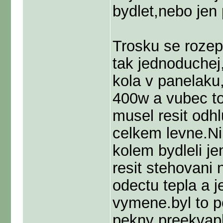
bydlet,nebo jen
Trosku se rozep
tak jednoduchej
kola v panelaku
400w a vubec to
musel resit odhl
celkem levne.Ni
kolem bydleli j
resit stehovani 
odectu tepla a j
vymene.byl to p
pekny preekvapk