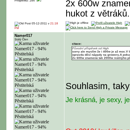
2x 600w znamen
Příspěvků: 284
hukot z větráků.
05-12-2011 v
21:18
PM
Namer017
Stálý Člen
citace:
Původní příspěvek od High
sorry ale myslím že i 400w je až moc.V 
opravdu děsí nápady na groweru.A pokud
2x 600w znamená tak 2000w reálnýho přík
Souhlasim, taky
Je krásná, je sexy, je