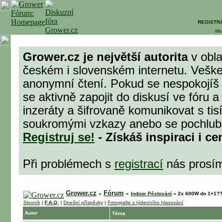
REGISTR
Mo
Grower.cz je největší autorita
v obla
českém i slovenském internetu. Veške
anonymní čtení. Pokud se nespokojíš
se aktivně zapojit do diskusí ve fóru 
inzeráty a šifrovaně komunikovat s tisí
soukromými vzkazy anebo se pochlubit 
Registruj se!
- Získáš inspiraci i ce
Při problémech s
registrací
nás prosí
Grower.cz
Fórum
»
»
Indoor Pěstování
»
2x 600W do 1+1??
Slovník
|
F.A.Q.
|
Dnešní příspěvky
|
Fotografie z týdenního hlasování
Autor
Téma