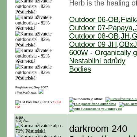
Herb is the healing of
Outdoor 06-OB,Fialka,
Outdoor 07-Papaya,JH
Outdoor 08-OB,JH,G
Outdoor 09-JH,OBxJ
600W - Organically g
Nestabilní odrůdy
Bodies
Registrován: Sep 2007
Příspěvků: 544
06-12-2011 v
12:03
PM
alpa
Stálý Člen
darkroom 240