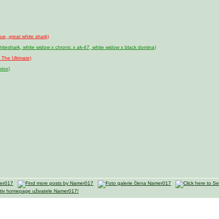
ue, great white shark)
hiteshark, white widow x chronic x ak-47, white widow x black domina)
 The Ultimate)
hino)