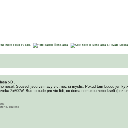
lesa :-D .
ho nesel. Sousedi jsou vsimavy vic, nez si myslis. Pokud tam budou jen kytky
oveka 2x600W. Bud to bude pro vic lidi, co doma nemuzou nebo kseft (bez ur
ípne.
lizeno, zhuleno