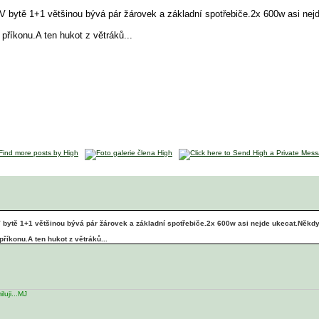
.V bytě 1+1 většinou bývá pár žárovek a základní spotřebiče.2x 600w asi ne
říkonu.A ten hukot z větráků...
V bytě 1+1 většinou bývá pár žárovek a základní spotřebiče.2x 600w asi nejde ukecat.Někd
íkonu.A ten hukot z větráků...
iluji...MJ