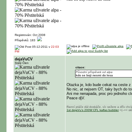
Registrován: Oct 2008
Příspěvků: 183
05-12-2011 v
22:03
PM
dejaVuCV
Stálý Člen
citace:
Původní příspěvek od alpa
kdo se boji nesmi do lesa
Otazka je, kdo bude cekat na ceste z 
No nic, at nejsem OT, taky bych do to
Ani me nenapada, proc pro jednoho cl
Peace djV.
Ranní ptáče dál doskáče, víc sežere a dřív chc
1st dejaVu's 200W CFL kalfas bubbler
<(--=< sk