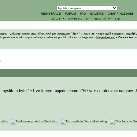
·
·
·
·
·
REGISTRACE
FÓRUM
FAQ
GALERIE
CHAT
HLEDÁNÍ
·
·
·
Moje G
ENCYKLOPEDIE
SUVENÝRY
EXIT
ernetu. Veškeré sekce jsou přístupné pro anonymní čtení. Pokud se nespokojíš s pouhou návštěv
ích pěstitelů soukromými vzkazy anebo se pochlubit svou fotogalerií -
Registruj se!
- Získáš inspi
!
myslite o byte 1+1 ve kterym pojede jenom 2*600w + ostatni veci na grow. Je