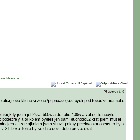
Příspěvek
č. 9
 ulici,nebo klidnejsi zone?popripade,kdo bydli pod tebou?starsi,nebo
elaku,kdy jsem jel 2krat 600w a do toho 400w a vubec to nebylo
o podezrely a to kolem bydleli jen sami duchodci.2 krat jsem musel
podnajem a i s majitelem jsem si uzil pekny preekvapka.obcas to bylo
t v XL boxu.Tohle by se dalo delsi dobu provozovat.