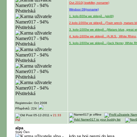
Out 2010( lowkiller, noname)
Windoor 09(noname)
1. kolo-600w we sklepě...(ak48)
2.kolo-1000w ve sklepě...(Train wreck, mataro bl
3. kolo-1000w we sklepě...(Mataro blue, great w
4. kolo-1600w we sklepě...(A.M.S., White Rhino,
5. kolo-1600w we sklepě...(Jack Herrer, White R
Registrován: Oct 2008
Příspěvků: 224
05-12-2011 v
21:33
PM
alpa
Stálý Člen
kdo se boji nesmi do lesa