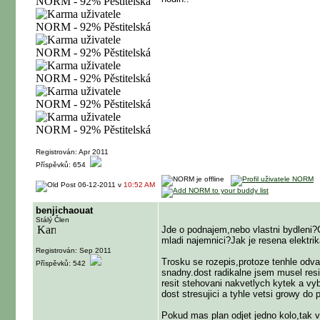
Registrován: Apr 2011
Příspěvků: 654
06-12-2011 v
10:52 AM
benjichaouat
Stálý Člen
Jde o podnajem,nebo vlastni bydleni?C
mladi najemnici?Jak je resena elektri
Registrován: Sep 2011
Trosku se rozepis,protoze tenhle odva
Příspěvků: 542
snadny.dost radikalne jsem musel resi
resit stehovani nakvetlych kytek a vy
dost stresujici a tyhle vetsi growy d
Pokud mas plan odjet jedno kolo,tak v 