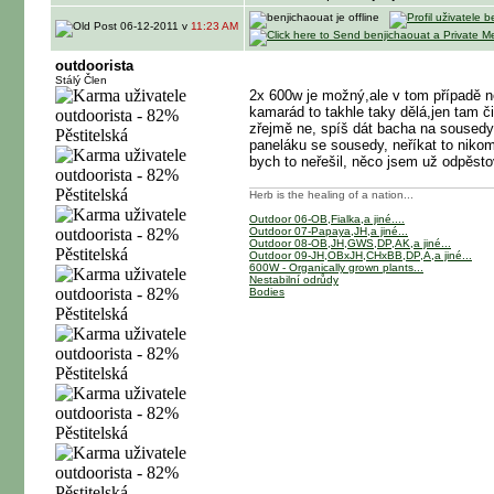
06-12-2011 v
11:23 AM
outdoorista
Stálý Člen
2x 600w je možný,ale v tom případě ne
kamarád to takhle taky dělá,jen tam či
zřejmě ne, spíš dát bacha na sousedy,
paneláku se sousedy, neříkat to nikomu
bych to neřešil, něco jsem už odpěsto
Herb is the healing of a nation...
Outdoor 06-OB,Fialka,a jiné....
Outdoor 07-Papaya,JH,a jiné...
Outdoor 08-OB,JH,GWS,DP,AK,a jiné...
Outdoor 09-JH,OBxJH,CHxBB,DP,A,a jiné...
600W - Organically grown plants...
Nestabilní odrůdy
Bodies