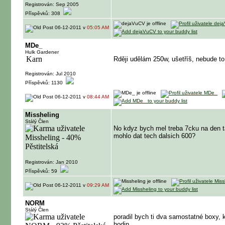
Registrován: Sep 2005
Příspěvků: 308
06-12-2011 v
05:05 AM
MDe_
Hulk Gardener
Rději udělám 250w, ušetříš, nebude to
Registrován: Jul 2010
Příspěvků: 1130
06-12-2011 v
08:44 AM
Missheling
Stálý Člen
No kdyz bych mel treba 7cku na den tak
mohlo dat tech dalsich 600?
Registrován: Jan 2010
Příspěvků: 59
06-12-2011 v
09:29 AM
NORM
Stálý Člen
poradil bych ti dva samostatné boxy,
hodin..