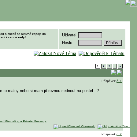
ou a chceš se aktivně zapojit do
Uživatel
raci i cenné rady!
Heslo
1
2
3
›
»
Příspěvek
č. 1
 to realny nebo si mam jit rovnou sednout na postel...?
Příspěvek
č. 2