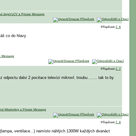
Příspěvek
č. 6
máš co do hlavy
Příspěvek
č. 7
dpoctu dalsi 2 pocitace televizi mikrovl. troubu........ tak to by
Příspěvek
č. 8
 (lampa, ventilace...) namísto náhlých 1300W každých dvanáct