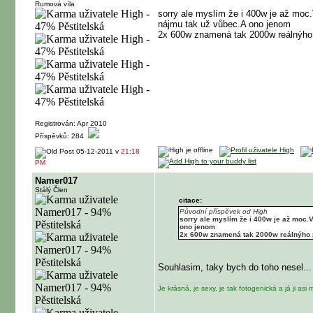
Rumová víla
sorry ale myslím že i 400w je až moc
nájmu tak už vůbec.A ono jenom
2x 600w znamená tak 2000w reálnýho p
Registrován: Apr 2010
Příspěvků: 284
05-12-2011 v
21:18
PM
Namer017
Stálý Člen
citace:
Původní příspěvek od High
sorry ale myslím že i 400w je až moc.
ono jenom
2x 600w znamená tak 2000w reálnýho př
Souhlasim, taky bych do toho nesel...
Je krásná, je sexy, je tak fotogenická a já ji asi m