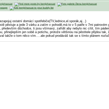
zapojuj ostatní domácí spotřebiče(TV,lednice,el.sporák,aj...)
stě pěstuje a jede 3 várku a zatím v pohodě,má to v 5 patře v 7mi patrovém pa
 především důchodce, ti jsou všímavý, zařídit aby nebylo nic cítit, tím pádem
, přinejlepším jen sobě a potichu, protože většinou na pěstitele přijdou tak,
val takže o tom něco vím.....ale pokud prodáváš tak se s tímto plánem rozlu