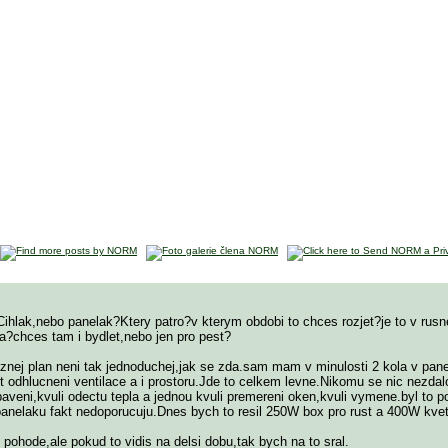
ihlak,nebo panelak?Ktery patro?v kterym obdobi to chces rozjet?je to v rusne
ka?chces tam i bydlet,nebo jen pro pest?
znej plan neni tak jednoduchej,jak se zda.sam mam v minulosti 2 kola v pan
t odhlucneni ventilace a i prostoru.Jde to celkem levne.Nikomu se nic nezdal
baveni,kvuli odectu tepla a jednou kvuli premereni oken,kvuli vymene.byl to 
o panelaku fakt nedoporucuju.Dnes bych to resil 250W box pro rust a 400W kve
pohode,ale pokud to vidis na delsi dobu,tak bych na to sral.