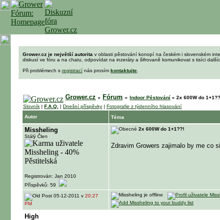
Grower.cz je největší autorita
v oblasti pěstování konopí na českém i slovenském int
diskusí ve fóru a na chatu, odpovídat na inzeráty a šifrovaně komunikovat s tisíci dalš
Při problémech s
registrací
nás prosím
kontaktujte
.
Grower.cz
Fórum
»
»
Indoor Pěstování
»
2x 600W do 1+1??
Slovník
|
F.A.Q.
|
Dnešní příspěvky
|
Fotografie z týdenního hlasování
Autor
Téma
Missheling
2x 600W do 1+1??!
Stálý Člen
Zdravim Growers zajimalo by me co si 
Registrován: Jan 2010
Příspěvků: 59
05-12-2011 v
20:27
PM
High