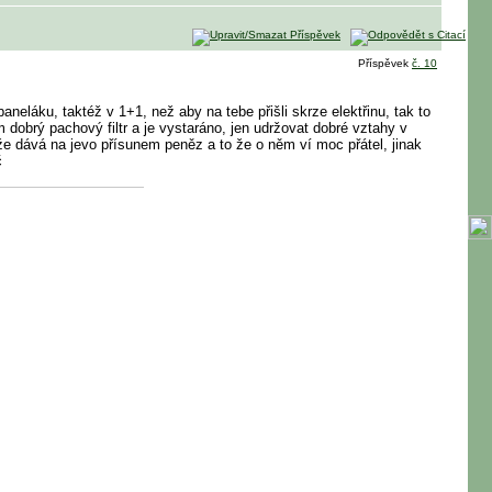
Příspěvek
č. 10
neláku, taktéž v 1+1, než aby na tebe přišli skrze elektřinu, tak to
 dobrý pachový filtr a je vystaráno, jen udržovat dobré vztahy v
 že dává na jevo přísunem peněz a to že o něm ví moc přátel, jinak
č