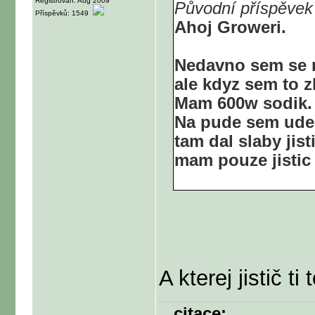
Registrován: Aug 2009
Původní příspěvek
Příspěvků: 1549
Ahoj Groweri.
Nedavno sem se r
ale kdyz sem to zk
Mam 600w sodik.
Na pude sem udela
tam dal slaby jist
mam pouze jistic 
A kterej jistič t
citace: