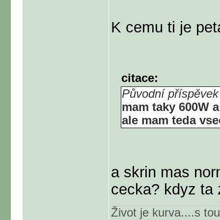
K cemu ti je pe
citace:
Původní příspěvek 
mam taky 600W a 
ale mam teda vs
a skrin mas nor
cecka? kdyz ta 
Život je kurva....s tou