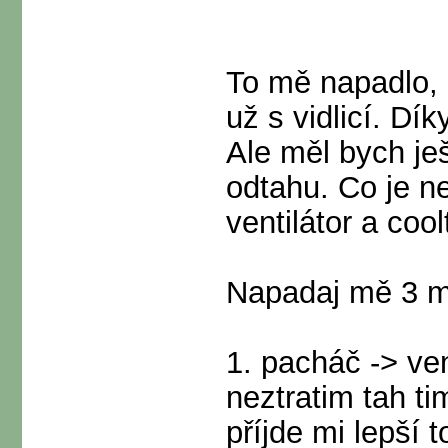
To mě napadlo, 
už s vidlicí. D
Ale měl bych je
odtahu. Co je ne
ventilátor a coo
Napadaj mě 3 mo
1. pacháč -> vent
neztratim tah ti
příjde mi lepší t