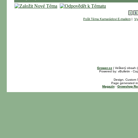
‹
1
Pošli Téma Kamarádovi E-mailem
|
Vy
Grower.cz
| Veškerý obsah 
Powered by: vBulletin - Cop
Design, Custom S
Page generated in
Magazín
-
Growshop Ro