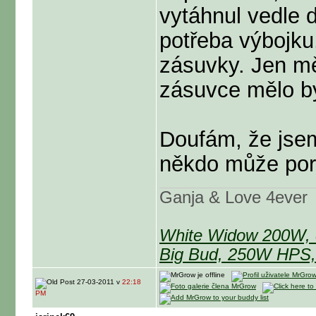
vytáhnul vedle 
potřeba výbojku,
zásuvky. Jen mě
zásuvce mělo bý
Doufám, že jsem
někdo může pora
Ganja & Love 4ever
White Widow 200W, 
Big Bud, 250W HPS,
27-03-2011 v
22:18
PM