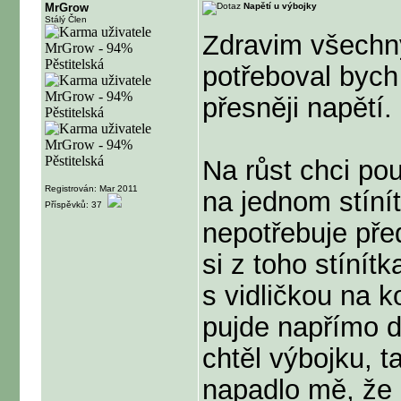
MrGrow
Napětí u výbojky
Stálý Člen
Zdravim všechn
potřeboval bych
přesněji napětí.
Na růst chci po
Registrován: Mar 2011
na jednom stíní
Příspěvků: 37
nepotřebuje pře
si z toho stínítk
s vidličkou na 
pujde napřímo 
chtěl výbojku, t
napadlo mě, že 