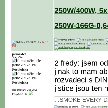
250W/400W, 5
250W-166G-0,
29-03-2011 v
14:18
PM
jarinek69
Stálý Člen
2 fredy: jsem od
jinak to mam a
rozvadeci s DI
jistice jsou ten
Registrován: Dec 2009
Příspěvků: 94
...SMOKE EVERY DA