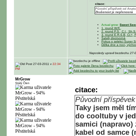
citace:
Púvodní příspěvek od Anato
Zkušenost je nepřenosná
Actual grow:
Sweet Seed
1. round W.R.
,
2. round P.S., C.I., Sh.S
3. round E.R.S.B, Cr.+, F
Šalvěj divotvorná
,
Pokus o selekci Super S
Délka dne a noci, výcho
Naposledy upravil bezdechu 27-
27-03-2011 v
22:34
PM
MrGrow
Stálý Člen
citace:
Původní příspěvek
Taky jsem měl t
do cooltuby v jed
samici (napravo)
kabel od samce (n