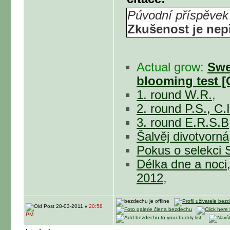
Púvodní příspěvek
Zkušenost je ne
Actual grow:
Swe
blooming test [
1. round W.R.
,
2. round P.S., C.
3. round E.R.S.B,
Šalvěj divotvorná
Pokus o selekci 
Délka dne a noci
2012
,
28-03-2011 v
20:58
PM