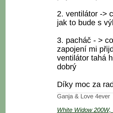
2. ventilátor ->
jak to bude s 
3. pacháč - > coo
zapojení mi přij
ventilátor tahá 
dobrý
Díky moc za rad
Ganja & Love 4ever
White Widow 200W, 