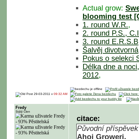
Actual grow:
Swe
blooming test [
1. round W.R.
,
2. round P.S., C.
3. round E.R.S.B,
Šalvěj divotvorná
Pokus o selekci 
Délka dne a noci
2012
,
29-03-2011 v
09:32 AM
Fredy
Stálý Člen
citace:
Původní příspěvek
Ahoj Groweri.