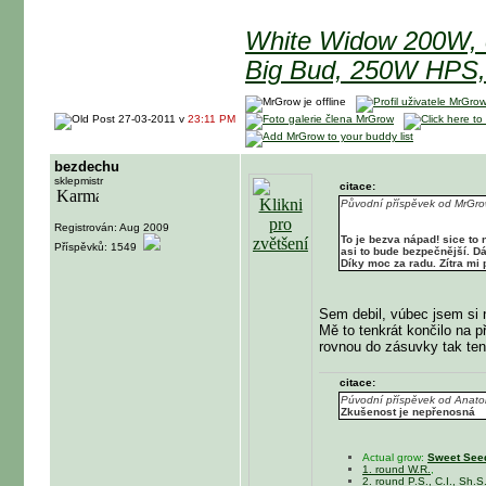
White Widow 200W, 
Big Bud, 250W HPS,
27-03-2011 v
23:11 PM
bezdechu
sklepmistr
citace:
Původní příspěvek od MrGr
Registrován: Aug 2009
To je bezva nápad! sice to 
Příspěvků: 1549
asi to bude bezpečnější. Dám
Díky moc za radu. Zítra mi 
Sem debil, vúbec jsem si 
Mě to tenkrát končilo na p
rovnou do zásuvky tak te
citace:
Púvodní příspěvek od Anato
Zkušenost je nepřenosná
Actual grow:
Sweet Seed
1. round W.R.
,
2. round P.S., C.I., Sh.S