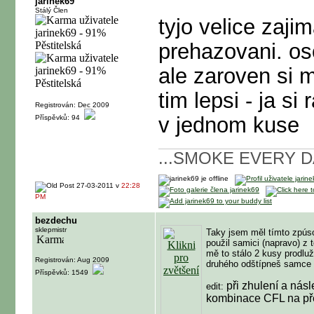
jarinek69
Stálý Člen
tyjo velice zajim
prehazovani. os
ale zaroven si 
tim lepsi - ja s
Registrován: Dec 2009
v jednom kuse
Příspěvků: 94
...SMOKE EVERY DA
27-03-2011 v
22:28
PM
bezdechu
sklepmistr
Taky jsem měl tímto zpúso
použil samici (napravo) z
mě to stálo 2 kusy prodlu
Registrován: Aug 2009
druhého odštípneš samce 
Příspěvků: 1549
při zhulení a nás
edit:
kombinace CFL na př