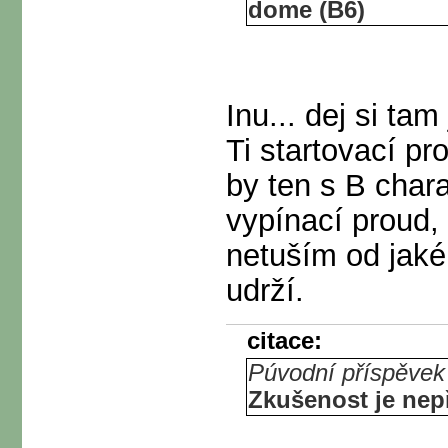
dome (B6)
Inu... dej si tam
Ti startovací p
by ten s B chara
vypínací proud, 
netuším od jaké
udrží.
citace:
Púvodní příspěvek
Zkušenost je ne