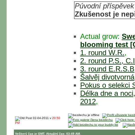
Púvodní příspěvek
Zkušenost je ne
Actual grow:
Swe
blooming test [
1. round W.R.
,
2. round P.S., C.
3. round E.R.S.B,
Šalvěj divotvorná
Pokus o selekci 
Délka dne a noci
2012
,
02-04-2011 v
20:50
PM
Veškerý čas je GMT. Aktuální čas: 03:49 AM.