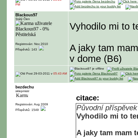
PM
Blackous97
Stálý Člen
Vyhodilo mi to t
Registrován: Nov 2010
A jaky tam mam 
Příspěvků: 143
v dome (B6)
29-03-2011 v
05:43 AM
bezdechu
sklepmistr
citace:
Registrován: Aug 2009
Původní příspěvek
Příspěvků: 1549
Vyhodilo mi to te
A jaky tam mam te