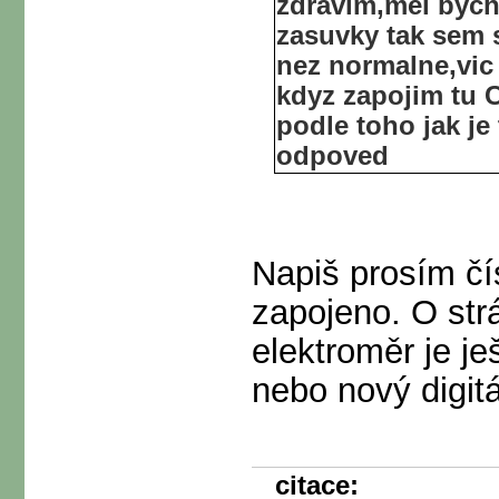
zdravim,mel bych
zasuvky tak sem s
nez normalne,vic 
kdyz zapojim tu 
podle toho jak je
odpoved
Napiš prosím čí
zapojeno. O strá
elektroměr je j
nebo nový digitá
citace: