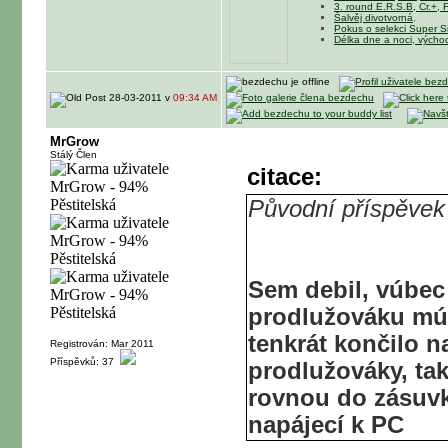
3. round E.R.S.B, Cr.+, F
Šalvěj divotvorná
,
Pokus o selekci Super S
Délka dne a noci, výcho
28-03-2011 v
09:34 AM
MrGrow
Stálý Člen
citace:
Původní příspěvek
Sem debil, vúbec
prodlužováku múž
tenkrát končilo n
Registrován: Mar 2011
Příspěvků: 37
prodlužováky, tak
rovnou do zásuvk
napájecí k PC