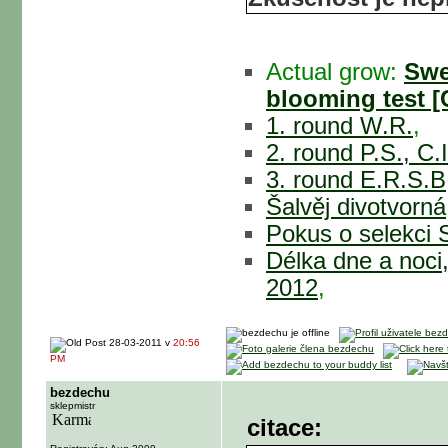
Actual grow:
Swe
blooming test [
1. round W.R.
,
2. round P.S., C.
3. round E.R.S.B,
Šalvěj divotvorná
Pokus o selekci 
Délka dne a noci
2012
,
28-03-2011 v
20:56
PM
bezdechu
sklepmistr
citace: