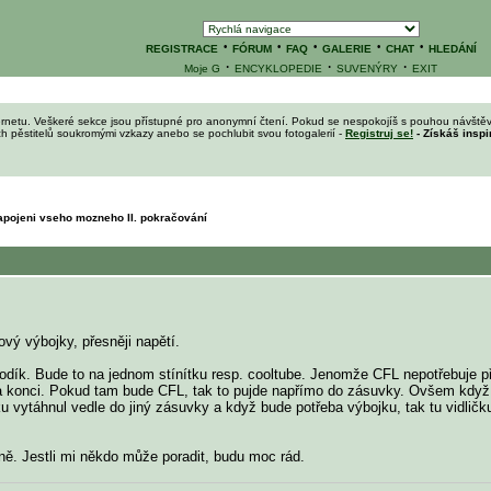
·
·
·
·
·
REGISTRACE
FÓRUM
FAQ
GALERIE
CHAT
HLEDÁNÍ
·
·
·
Moje G
ENCYKLOPEDIE
SUVENÝRY
EXIT
ernetu. Veškeré sekce jsou přístupné pro anonymní čtení. Pokud se nespokojíš s pouhou návštěv
ích pěstitelů soukromými vzkazy anebo se pochlubit svou fotogalerií -
Registruj se!
- Získáš inspi
apojeni vseho mozneho II. pokračování
ový výbojky, přesněji napětí.
odík. Bude to na jednom stínítku resp. cooltube. Jenomže CFL nepotřebuje př
u na konci. Pokud tam bude CFL, tak to pujde napřímo do zásuvky. Ovšem když
u vytáhnul vedle do jiný zásuvky a když bude potřeba výbojku, tak tu vidlič
ně. Jestli mi někdo může poradit, budu moc rád.