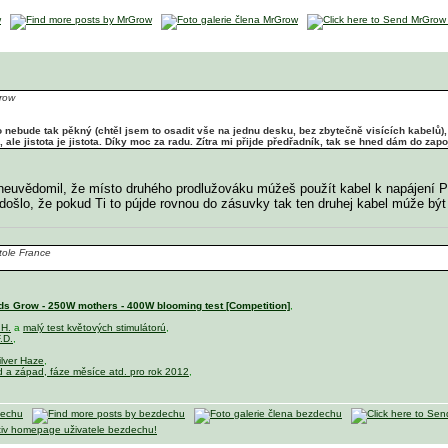
row
o nebude tak pěkný (chtěl jsem to osadit vše na jednu desku, bez zbytečně visících kabelů),
 ale jistota je jistota. Díky moc za radu. Zítra mi přijde předřadník, tak se hned dám do zapo
neuvědomil, že místo druhého prodlužováku múžeš použít kabel k napájení PC.
edošlo, že pokud Ti to pújde rovnou do zásuvky tak ten druhej kabel múže bý
tole France
s Grow - 250W mothers - 400W blooming test [Competition]
,
.H.
a
malý test květových stimulátorú
,
.D.
,
ilver Haze
,
d a západ, fáze měsíce atd. pro rok 2012
,