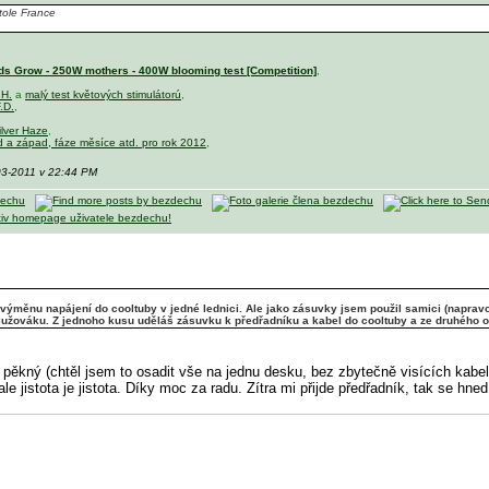
tole France
s Grow - 250W mothers - 400W blooming test [Competition]
,
.H.
a
malý test květových stimulátorú
,
.D.
,
ilver Haze
,
d a západ, fáze měsíce atd. pro rok 2012
,
03-2011 v 22:44 PM
ýměnu napájení do cooltuby v jedné lednici. Ale jako zásuvky jsem použil samici (napravo
dlužováku. Z jednoho kusu uděláš zásuvku k předřadníku a kabel do cooltuby a ze druhého 
 pěkný (chtěl jsem to osadit vše na jednu desku, bez zbytečně visících kabelů
le jistota je jistota. Díky moc za radu. Zítra mi přijde předřadník, tak se hn