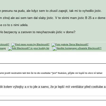
resunu na pudu, ale kdyz sem to zkusil zapojit, tak mi to vyhodilo jistic.
m zitra) ale asi sem tam dal slaby jistic. V te skrini mam jistic B 25 a v dom
se co to s nimi udela.
 bylo bezpecny a zaroven to nevyhazovalo jistic v dome?
vim jestli neztratim tah tim že to do cooltube "jen" foukám, příjde mi lepší to skrz ní tahat
t kolem výbojky a o to jde a samo, že je lepší mít ventilátor před cooltube 