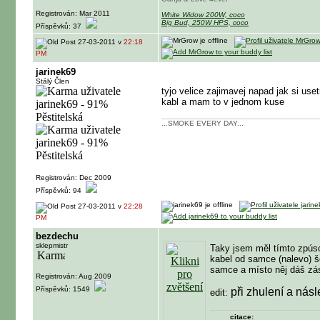
Registrován: Mar 2011
White Widow 200W, coco
Big Bud, 250W HPS, coco
Příspěvků: 37
27-03-2011 v
22:18
PM
jarinek69
Stálý Člen
tyjo velice zajimavej napad jak si use
kabl a mam to v jednom kuse
...SMOKE EVERY DAY...
Registrován: Dec 2009
Příspěvků: 94
27-03-2011 v
22:28
PM
bezdechu
sklepmistr
Taky jsem měl tímto zpúso
kabel od samce (nalevo) š
samce a místo něj dáš zá
Registrován: Aug 2009
Příspěvků: 1549
při zhulení a ná
edit:
citace: