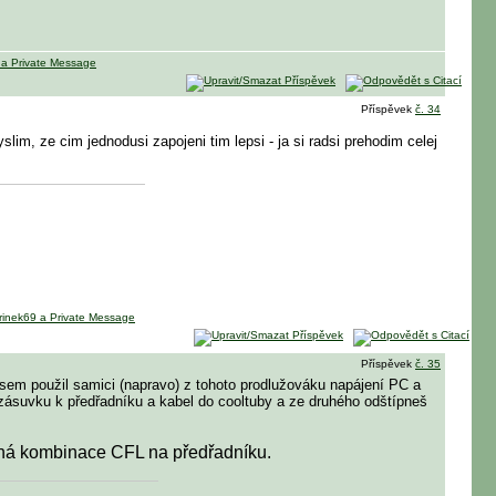
Příspěvek
č. 34
lim, ze cim jednodusi zapojeni tim lepsi - ja si radsi prehodim celej
Příspěvek
č. 35
sem použil samici (napravo) z tohoto prodlužováku napájení PC a
 zásuvku k předřadníku a kabel do cooltuby a ze druhého odštípneš
tná kombinace CFL na předřadníku.