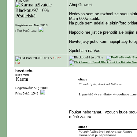
Stálý Člen
Ahoj Groweri.
Nedavno sem se rozhodl ze svou skrin p
Mam 600w sodik.
Na pude sem udelal el.skrin(foto prida
Registrován: Nov 2010
Příspěvků: 143
Napodlo me jistice prehodit ale bojim 
Nevite jaky jistic kam napojit aby to
Spoleham na Vas
28-03-2011 v
19:52
PM
bezdechu
sklepmistr
citace:
Původní příspěvek od MrGrow
Registrován: Aug 2009
Příspěvků: 1549
1. pacháč -> ventilátor -> cooltube ...ne
Foukat nebo tahat.. vzduch bude proudi
méně zasírá.
citace:
Púvodní příspěvek od Anatole France
Zkušenost je nepřenosná