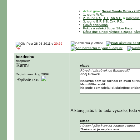
Actual grow:
Sweet Seeds Grow - 250W
1. round W.R.
,
2. round P.S., C.I., Sh.S.H.
a
malý test
3. round E.R.S.B, Cr.+, F.D.
,
Šalvěj divotvorná
,
Pokus o selekci Super Silver Haze
,
Délka dne a noci, východ a západ, fáz
28-03-2011 v
20:56
PM
bezdechu
sklepmistr
citace:
Původní příspěvek od Blackous97
Ahoj Groweri.
Registrován: Aug 2009
Příspěvků: 1549
Nedavno sem se rozhodl ze svou skrin pr
Mam 600w sodik.
Na pude sem udelal el.skrin(foto pridam
A kterej jistič ti to teda vyrazilo, teda
citace:
Púvodní příspěvek od Anatole France
Zkušenost je nepřenosná