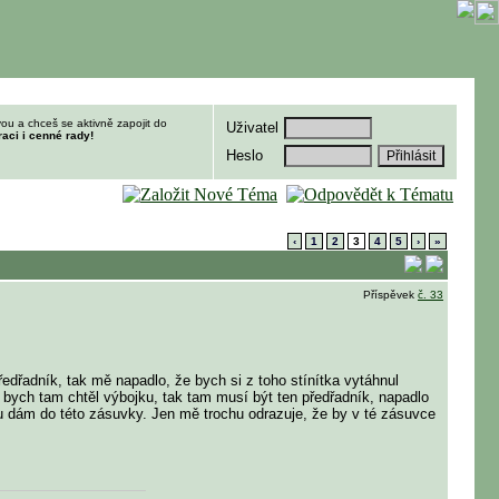
ou a chceš se aktivně zapojit do
Uživatel
raci i cenné rady!
Heslo
‹
1
2
3
4
5
›
»
Příspěvek
č. 33
edřadník, tak mě napadlo, že bych si z toho stínítka vytáhnul
 bych tam chtěl výbojku, tak tam musí být ten předřadník, napadlo
ku dám do této zásuvky. Jen mě trochu odrazuje, že by v té zásuvce