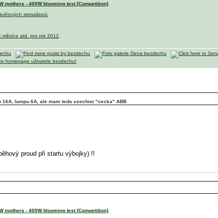
 mothers - 400W blooming test [Competition]
,
 květových stimulátorú
,
e měsíce atd. pro rok 2012
,
in 16A, lampu 6A, ale mam teda vsechno "cecka" ABB
běhový proud při startu výbojky) !!
 mothers - 400W blooming test [Competition]
,