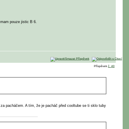
e mam pouze jistic B 6.
Příspěvek
č. 40
a za pacháčem. A tím, že je pacháč před cooltube se ti sklo tuby