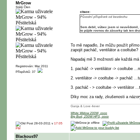
MrGrow
Stálý Člen
citace:
Původní příspěvek od bezdechu
Sem debil, vúbec jsem si neuvědomil, ž
to pújde rovnou do zásuvky tak ten dr
To mě napadlo, že můžu použít přímo t
zapojit pacháč, ventilátor a cooltube?
Napadaj mě 3 možnosti ale každá má pr
Registrován: Mar 2011
1. pacháč -> ventilátor -> cooltube ...
Příspěvků: 37
2. ventilátor -> cooltube -> pacháč .
3. pacháč - > cooltube -> ventilátor .
Díky moc za rady, zkušenosti a názor
Ganja & Love 4ever
White Widow 200W, coco
Big Bud, 250W HPS, coco
28-03-2011 v
17:05
PM
Blackous97