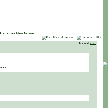
Příspěvek
č. 41
ic B 6.