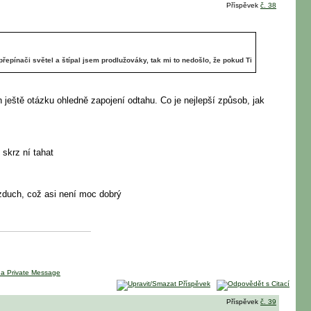
Příspěvek
č. 38
epínači světel a štípal jsem prodlužováky, tak mi to nedošlo, že pokud Ti
 ještě otázku ohledně zapojení odtahu. Co je nejlepší způsob, jak
 skrz ní tahat
 vzduch, což asi není moc dobrý
Příspěvek
č. 39