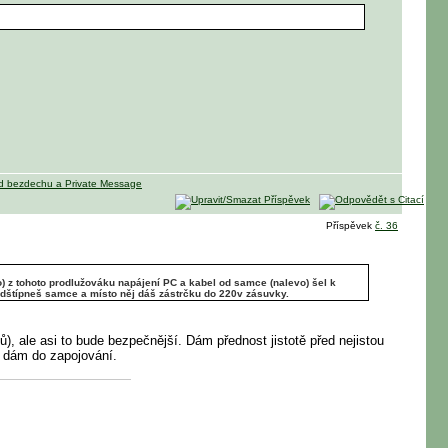
Příspěvek
č. 36
) z tohoto prodlužováku napájení PC a kabel od samce (nalevo) šel k
odštípneš samce a místo něj dáš zástrčku do 220v zásuvky.
), ale asi to bude bezpečnější. Dám přednost jistotě před nejistou
ed dám do zapojování.