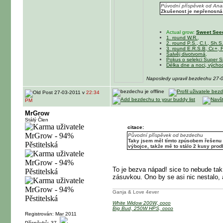
Púvodní příspěvek od Ana
Zkušenost je nepřenosná
Actual grow:
Sweet Seed
1. round W.R.
,
2. round P.S., C.I., Sh.S
3. round E.R.S.B, Cr.+, F
Šalvěj divotvorná
,
Pokus o selekci Super S
Délka dne a noci, výcho
Naposledy upravil bezdechu 27-
27-03-2011 v
22:34
PM
MrGrow
Stálý Člen
citace:
Původní příspěvek od bezdechu
Taky jsem měl tímto zpúsobem řešenu v
výbojce, takže mě to stálo 2 kusy pro
To je bezva nápad! sice to nebude tak
zásuvkou. Ono by se asi nic nestalo, a
Ganja & Love 4ever
White Widow 200W, coco
Big Bud, 250W HPS, coco
Registrován: Mar 2011
Příspěvků: 37