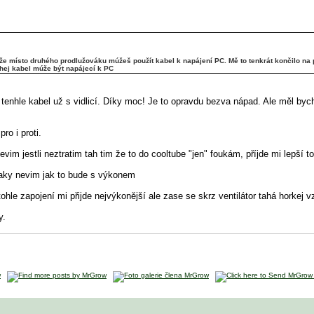
e místo druhého prodlužováku múžeš použít kabel k napájení PC. Mě to tenkrát končilo na př
uhej kabel múže být napájecí k PC
enhle kabel už s vidlicí. Díky moc! Je to opravdu bezva nápad. Ale měl bych
o i proti.
nevim jestli neztratim tah tim že to do cooltube "jen" foukám, příjde mi lepší to
..taky nevim jak to bude s výkonem
..tohle zapojení mi přijde nejvýkonější ale zase se skrz ventilátor tahá horkej
y.