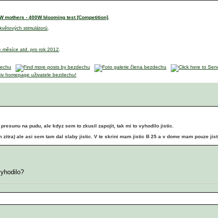
 mothers - 400W blooming test [Competition]
,
 květových stimulátorú
,
e měsíce atd. pro rok 2012
,
esunu na pudu, ale kdyz sem to zkusil zapojit, tak mi to vyhodilo jistic.
 zitra) ale asi sem tam dal slaby jistic. V te skrini mam jistic B 25 a v dome mam pouze jist
 vyhodilo?