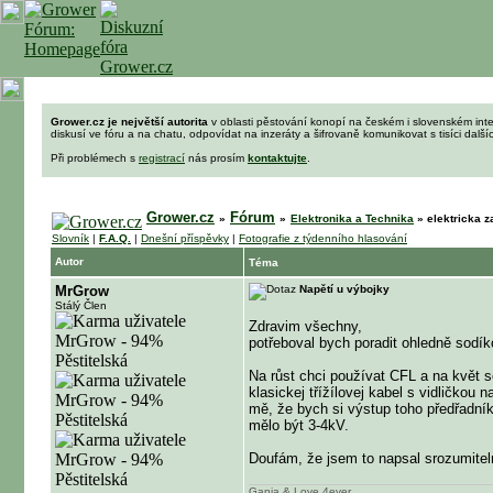
Grower.cz je největší autorita
v oblasti pěstování konopí na českém i slovenském int
diskusí ve fóru a na chatu, odpovídat na inzeráty a šifrovaně komunikovat s tisíci dalš
Při problémech s
registrací
nás prosím
kontaktujte
.
Grower.cz
Fórum
»
»
Elektronika a Technika
»
elektricka z
Slovník
|
F.A.Q.
|
Dnešní příspěvky
|
Fotografie z týdenního hlasování
Autor
Téma
MrGrow
Napětí u výbojky
Stálý Člen
Zdravim všechny,
potřeboval bych poradit ohledně sodík
Na růst chci používat CFL a na květ s
klasickej třížílovej kabel s vidličko
mě, že bych si výstup toho předřadník
mělo být 3-4kV.
Doufám, že jsem to napsal srozumitel
Ganja & Love 4ever