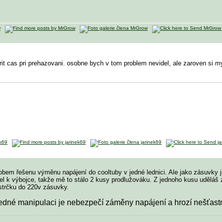
trit cas pri prehazovani. osobne bych v tom problem nevidel, ale zaroven si mys
bem řešenu výměnu napájení do cooltuby v jedné lednici. Ale jako zásuvky j
el k výbojce, takže mě to stálo 2 kusy prodlužováku. Z jednoho kusu uděláš
strčku do 220v zásuvky.
sledné manipulaci je nebezpečí záměny napájení a hrozí nešťas