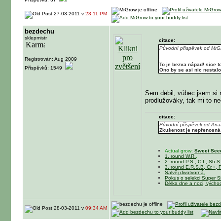
27-03-2011 v
23:11 PM
bezdechu
sklepmistr
citace:
Původní příspěvek od MrG
Registrován: Aug 2009
To je bezva nápad! sice t
Příspěvků: 1549
Ono by se asi nic nestalo,
Sem debil, vúbec jsem si 
prodlužováky, tak mi to n
citace:
Púvodní příspěvek od Ana
Zkušenost je nepřenosná
Actual grow:
Sweet Seed
1. round W.R.
,
2. round P.S., C.I., Sh.S
3. round E.R.S.B, Cr.+, F
Šalvěj divotvorná
,
Pokus o selekci Super S
Délka dne a noci, výcho
28-03-2011 v
09:34 AM