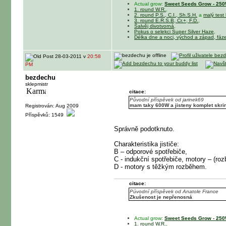
Actual grow:
Sweet Seeds Grow - 250W
1. round W.R.
,
2. round P.S., C.I., Sh.S.H.
a
malý test
3. round E.R.S.B, Cr.+, F.D.
,
Šalvěj divotvorná
,
Pokus o selekci Super Silver Haze
,
Délka dne a noci, východ a západ, fáz
28-03-2011 v
20:58
PM
bezdechu
sklepmistr
citace:
Původní příspěvek od jarinek69
mam taky 600W a jisteny komplet skr
Registrován: Aug 2009
Příspěvků: 1549
Správně podotknuto.
Charakteristika jističe:
B – odporové spotřebiče,
C - indukční spotřebiče, motory – (roz
D - motory s těžkým rozběhem.
citace:
Púvodní příspěvek od Anatole France
Zkušenost je nepřenosná
Actual grow:
Sweet Seeds Grow - 250W
1. round W.R.
,