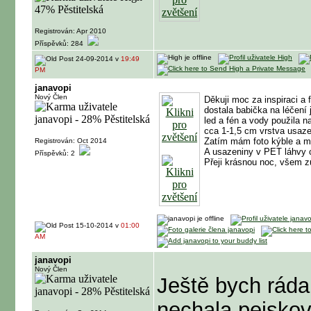
Registrován: Apr 2010
Příspěvků: 284
24-09-2014 v
19:49
PM
janavopi
Nový Člen
Děkuji moc za inspiraci a 
dostala babička na léčení 
led a fén a vody použila n
cca 1-1,5 cm vrstva usaz
Zatím mám foto kýble a m
Registrován: Oct 2014
A usazeniny v PET láhvy c
Příspěvků: 2
Přeji krásnou noc, všem 
15-10-2014 v
01:00
AM
janavopi
Nový Člen
Ještě bych ráda
nechala pejskovi