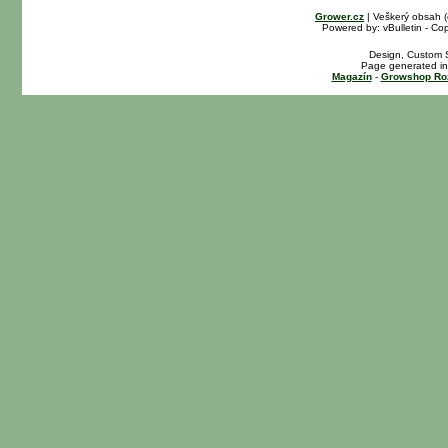
Grower.cz
| Veškerý obsah 
Powered by: vBulletin - Cop
Design, Custom S
Page generated in
Magazín
-
Growshop Ro