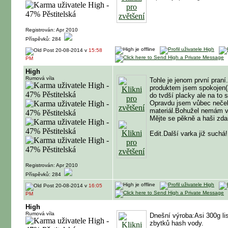
Registrován: Apr 2010
Příspěvků: 284
20-08-2014 v
15:58
PM
High
Rumová víla
Tohle je jenom první pran
produktem jsem spokojen(a
do tvdší placky ale na to 
Opravdu jsem vůbec nečeka
materiál.Bohužel nemám vá
Mějte se pěkně a haši zda
Edit.Další varka již suchá!
Registrován: Apr 2010
Příspěvků: 284
20-08-2014 v
16:05
PM
High
Rumová víla
Dnešní výroba:Asi 300g lis
zbytků hash vody.