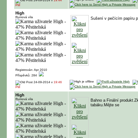
24-09-2014 v
19:44
PM
High
Rumová víla
Sušení v pečícím papíru 
Registrován: Apr 2010
Příspěvků: 284
24-09-2014 v
19:46
PM
High
Rumová víla
Bahno a Finální produkt.Zk
tabáku.Mějte se