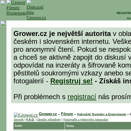
REGISTR
Mo
Grower.cz je největší autorita
v obla
českém i slovenském internetu. Veške
pro anonymní čtení. Pokud se nespok
a chceš se aktivně zapojit do diskusí 
odpovídat na inzeráty a šifrovaně komu
pěstitelů soukromými vzkazy anebo se
fotogalerií -
Registruj se!
- Získáš in
Při problémech s
registrací
nás prosí
Grower.cz
Fórum
»
»
Pokročilé Techniky a Experimenty
»
D
Slovník
|
F.A.Q.
|
Dnešní příspěvky
|
Fotografie z týdenního hlasování
Autor
Téma