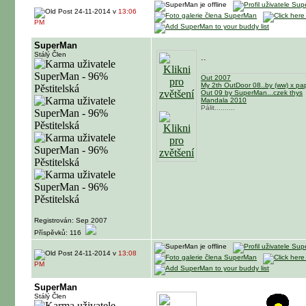
24-11-2014 v
13:06
PM
SuperMan
Stálý Člen
..
Out 2007
My 2th OutDoor 08..by (ww) x p
Out 09 by SuperMan...czek thys
Mandala 2010
Pálit..........
Registrován: Sep 2007
Příspěvků: 116
24-11-2014 v
13:08
PM
SuperMan
Stálý Člen