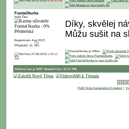
28-11-2014 v
09:00 AM
FrantaOkurka
Stálý Člen
Díky, skvělej n
Můžu sušit na s
Registrován: Aug 2015
Příspěvků: 31
27-08-2015 v
08:12
AM
Veškerý čas je GMT. Aktuální čas: 12:17 PM.
«
‹
Pošli Téma Kamarádovi E-mailem
|
Vy