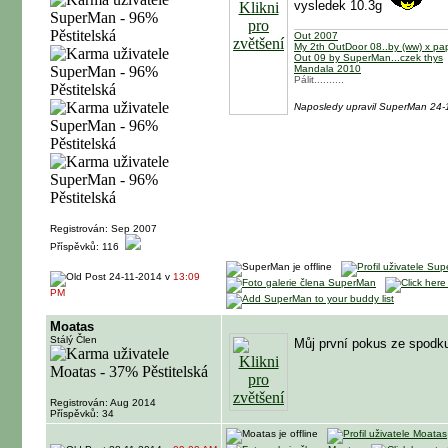
vysledek 10.3g
Out 2007
My 2th OutDoor 08..by (ww) x p
Out 09 by SuperMan...czek thys
Mandala 2010
Pálit..........
Naposledy upravil SuperMan 24-
Registrován: Sep 2007
Příspěvků: 116
24-11-2014 v
13:09
PM
Moatas
Stálý Člen
Můj první pokus ze spodk
Registrován: Aug 2014
Příspěvků: 34