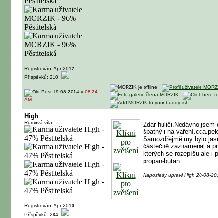
Registrován: Apr 2012
Příspěvků: 210
19-08-2014 v
08:24
AM
High
Rumová víla
Zdar huliči.Nedávno jsem 
špatný i na vaření.cca.peká
Samozdřejmě my bylo jasn
částečně zaznamenal a prot
kterých se rozepíšu ale i 
propan-butan
Naposledy upravil High 20-08-2
Registrován: Apr 2010
Příspěvků: 284