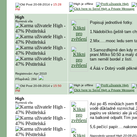
20-08-2014 v
15:28
PM
High
Rumová víla
Popisuji jednotlivé fotky.
1.Nádobíčko.(ještě tam ch
2.Mix.....mooc ledu sem t
3.Samozdřejmě den kdy má
praní.Mlíko 50:50 a malý d
tam neměl bordel z listí.
4.Ááá v Dobrý vodě pěkné 
Registrován: Apr 2010
Příspěvků: 284
20-08-2014 v
15:50
PM
High
Rumová víla
Asi po 45 minůtách jsem f
vodě důkladně rozmíchal.J
papíru ve sklenici ale já 
na balkoně odpařit.Tím jse
5,6.pečící papír.....nakonec
Naposledy upravil High 20-08-2