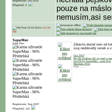
Registrován: Oct 2014
Příspěvků: 2
pouze na máslo
nemusím,asi sem
15-10-2014 v
01:19
AM
SuperMan
Stálý Člen
Zdravím,dostal sem od kol
svuj nedokvetlý venek a v
Out 2007
My 2th OutDoor 08..by (ww) x p
Out 09 by SuperMan...czek thys
Mandala 2010
Pálit..........
Registrován: Sep 2007
Příspěvků: 116