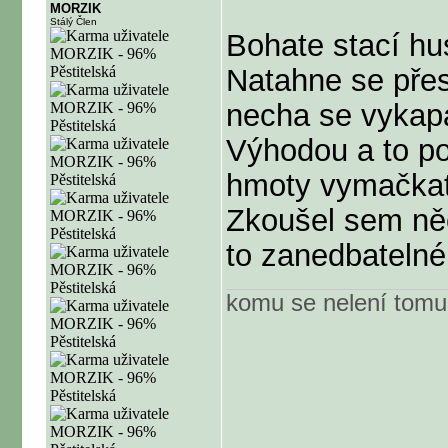
MORZIK
Stálý Člen
Bohate stací hus
Natahne se přes
necha se vykap
Výhodou a to po
hmoty vymačkat
Zkoušel sem něc
to zanedbatelné
komu se nelení tomu 