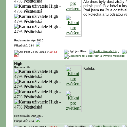
Ale dnes byly dost ztráty 
pohyb praštíš z lahví a kry
Pral jsem na 2x a odstáva
do kolecka a tu odsátou v
Registrován: Apr 2010
Příspěvků: 284
24-09-2014 v
19:43
PM
High
Rumová víla
Kofola.
Registrován: Apr 2010
Příspěvků: 284