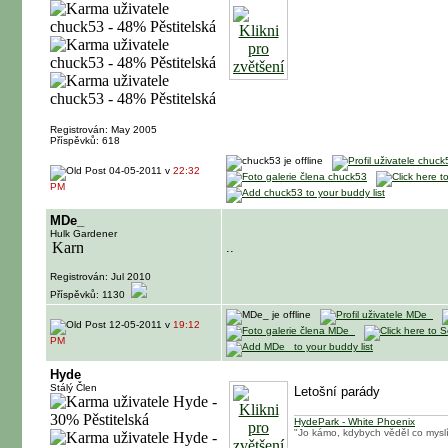
Registrován: May 2005
Příspěvků: 618
04-05-2011 v
22:32
PM
MDe_
Hulk Gardener
..
Registrován: Jul 2010
Příspěvků: 1130
12-05-2011 v
19:12
PM
Hyde
Stálý Člen
Letošní parády
HydePark - White Phoenix
"Jo kámo, kdybych věděl co myslí