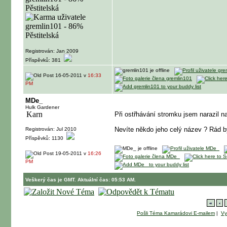
Registrován: Jan 2009
Příspěvků: 381
16-05-2011 v
16:33
PM
MDe_
Hulk Gardener
Při ostřhávání stromku jsem narazil 
Nevíte někdo jeho celý název ? Rád b
Registrován: Jul 2010
Příspěvků: 1130
19-05-2011 v
16:26
PM
Veškerý čas je GMT. Aktuální čas: 05:53 AM.
«
‹
Pošli Téma Kamarádovi E-mailem
|
Vy