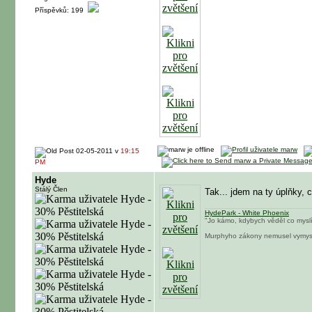
Příspěvků: 199
02-05-2011 v
19:15
PM
Hyde
Stálý Člen
Tak... jdem na ty úplňky, c
HydePark - White Phoenix
"Jo kámo, kdybych věděl co myslí
Murphyho zákony nemusel vymysle