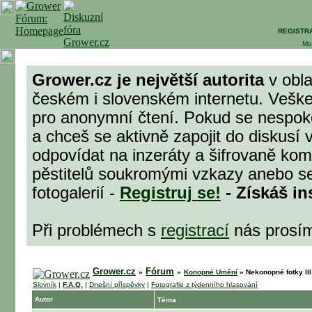
REGISTR
Mo
Grower.cz je největší autorita
v obla
českém i slovenském internetu. Veške
pro anonymní čtení. Pokud se nespok
a chceš se aktivně zapojit do diskusí 
odpovídat na inzeráty a šifrovaně komu
pěstitelů soukromými vzkazy anebo se
fotogalerií -
Registruj se!
- Získáš in
Při problémech s
registrací
nás prosí
Grower.cz
Fórum
»
»
Konopné Umění
»
Nekonopné fotky III
Slovník
|
F.A.Q.
|
Dnešní příspěvky
|
Fotografie z týdenního hlasování
Autor
Téma