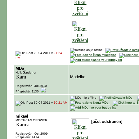
20-04-2011 v
21:24
PM
MDe_
Hulk Gardener
Modelka
Registrován: Jul 2010
Příspěvků: 1130
30-04-2011 v
10:21 AM
mikael
MORAVIAN GROWER
[účet odstraněn]
Registrován: Oct 2009
Příspěvků: 1414