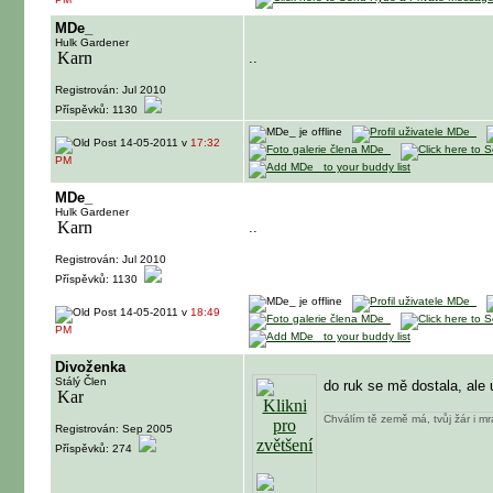
MDe_
Hulk Gardener
..
Registrován: Jul 2010
Příspěvků: 1130
14-05-2011 v
17:32
PM
MDe_
Hulk Gardener
..
Registrován: Jul 2010
Příspěvků: 1130
14-05-2011 v
18:49
PM
Divoženka
Stálý Člen
do ruk se mě dostala, ale 
Chválím tě země má, tvůj žár i mr
Registrován: Sep 2005
Příspěvků: 274