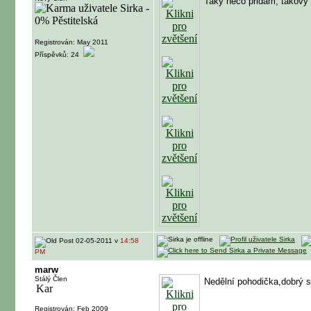
Taky něco přidám, takový
Registrován: May 2011
Příspěvků: 24
02-05-2011 v
14:58
PM
marw
Stálý Člen
Nedělní pohodička,dobrý 
Registrován: Feb 2009