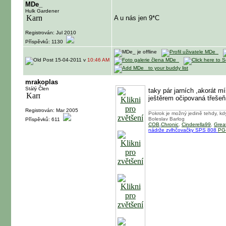
MDe_
Hulk Gardener
A u nás jen 9*C
Registrován: Jul 2010
Příspěvků: 1130
15-04-2011 v
10:46 AM
mrakoplas
Stálý Člen
taky pár jarních ,akorát mí
ještěrem očipovaná třešeň
Registrován: Mar 2005
Pokrok je možný jedině tehdy, kdy
Boleslav Barlog
Příspěvků: 611
COB,Chronic
,
Cinderella99
,
Great
nádrže zvlhčovačky SPS 808
PG