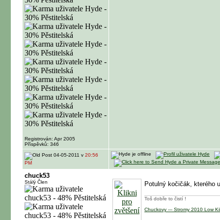
Registrován: Apr 2005
Příspěvků: 346
04-05-2011 v
20:56
PM
chuck53
Stálý Člen
Potulný kočičák, kterého 
Toš dobře to čistí !
Chuckovy --- Stromy 2010 Low Kill