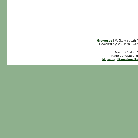
Grower.cz
| Veškerý obsah 
Powered by: vBulletin - Cop
Design, Custom S
Page generated in
Magazín
-
Growshop Ro