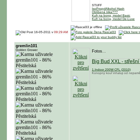
STUFF
IsoPropylAlkohol Hash
Oblíbená trika???
Kufr na bong, model Basic
Kufr na bong, model De-Luxe
16-05-2011 v
09:29 AM
gremlin101
Golden Grower
Fotos...
Big Bud XXL - střešní
1.Indoor 200W CFL (2010)
Konopný kouř inhaluji od nepaměti