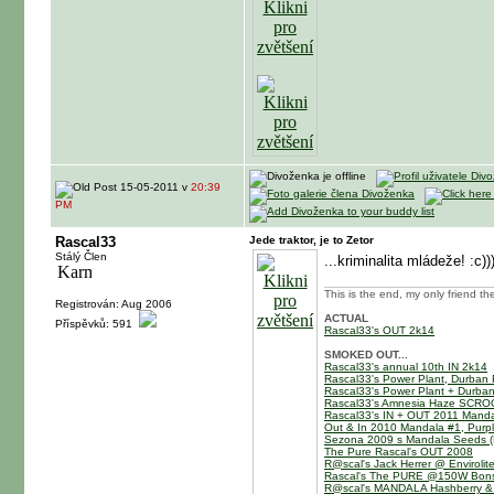
15-05-2011 v
20:39
PM
Rascal33
Jede traktor, je to Zetor
Stálý Člen
...kriminalita mládeže! :c))
This is the end, my only friend th
Registrován: Aug 2006
ACTUAL
Příspěvků: 591
Rascal33's OUT 2k14
SMOKED OUT...
Rascal33's annual 10th IN 2k14
Rascal33's Power Plant, Durban 
Rascal33's Power Plant + Durba
Rascal33's Amnesia Haze SCR
Rascal33's IN + OUT 2011 Mandal
Out & In 2010 Mandala #1, Purpl
Sezona 2009 s Mandala Seeds (M
The Pure Rascal's OUT 2008
R@scal's Jack Herrer @ Enviroli
Rascal's The PURE @150W Bons
R@scal's MANDALA Hashberry &