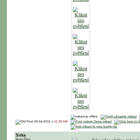
30-04-2011 v
11:30 AM
Sirka
Nový Člen